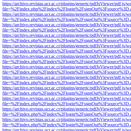
https://archivo.revistas.ucr.ac.cr/plugins/generic/pdfJsViewer/pdf.js/
file=%2Findex.php%2Findex%2Flogin%2FsignOut%3Fsource%3D.ame
https://archivo.revistas.ucr.ac.cr/plugins/generic/pdfJsViewer/pdf.js/
file=%2Findex.php%2Findex%2Flogin%2FsignOut%3Fsource%3D.ame
https://archivo.revistas.ucr.ac.cr/plugins/generic/pdfJsViewer/pdf.js/
file=%2Findex.php%2Findex%2Flogin%2FsignOut%3Fsource%3D.ame
https://archivo.revistas.ucr.ac.cr/plugins/generic/pdfJsViewer/pdf.js/
file=%2Findex.php%2Findex%2Flogin%2FsignOut%3Fsource%3D.ame
https://archivo.revistas.ucr.ac.cr/plugins/generic/pdfJsViewer/pdf.js/
file=%2Findex.php%2Findex%2Flogin%2FsignOut%3Fsource%3D.ame
https://archivo.revistas.ucr.ac.cr/plugins/generic/pdfJsViewer/pdf.js/
file=%2Findex.php%2Findex%2Flogin%2FsignOut%3Fsource%3D.ame
https://archivo.revistas.ucr.ac.cr/plugins/generic/pdfJsViewer/pdf.js/
file=%2Findex.php%2Findex%2Flogin%2FsignOut%3Fsource%3D.ame
https://archivo.revistas.ucr.ac.cr/plugins/generic/pdfJsViewer/pdf.js/
file=%2Findex.php%2Findex%2Flogin%2FsignOut%3Fsource%3D.ame
https://archivo.revistas.ucr.ac.cr/plugins/generic/pdfJsViewer/pdf.js/
file=%2Findex.php%2Findex%2Flogin%2FsignOut%3Fsource%3D.ame
https://archivo.revistas.ucr.ac.cr/plugins/generic/pdfJsViewer/pdf.js/
file=%2Findex.php%2Findex%2Flogin%2FsignOut%3Fsource%3D.ame
https://archivo.revistas.ucr.ac.cr/plugins/generic/pdfJsViewer/pdf.js/
file=%2Findex.php%2Findex%2Flogin%2FsignOut%3Fsource%3D.ame
https://archivo.revistas.ucr.ac.cr/plugins/generic/pdfJsViewer/pdf.js/
file=%2Findex.php%2Findex%2Flogin%2FsignOut%3Fsource%3D.ame
https://archivo.revistas.ucr.ac.cr/plugins/generic/pdfJsViewer/pdf.js/