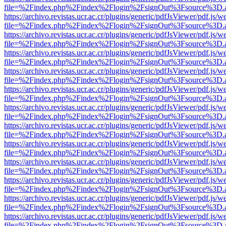
file=%2Findex.php%2Findex%2Flogin%2FsignOut%3Fsource%3D.ame
https://archivo.revistas.ucr.ac.cr/plugins/generic/pdfJsViewer/pdf.js/
file=%2Findex.php%2Findex%2Flogin%2FsignOut%3Fsource%3D.ame
https://archivo.revistas.ucr.ac.cr/plugins/generic/pdfJsViewer/pdf.js/
file=%2Findex.php%2Findex%2Flogin%2FsignOut%3Fsource%3D.ame
https://archivo.revistas.ucr.ac.cr/plugins/generic/pdfJsViewer/pdf.js/
file=%2Findex.php%2Findex%2Flogin%2FsignOut%3Fsource%3D.ame
https://archivo.revistas.ucr.ac.cr/plugins/generic/pdfJsViewer/pdf.js/
file=%2Findex.php%2Findex%2Flogin%2FsignOut%3Fsource%3D.ame
https://archivo.revistas.ucr.ac.cr/plugins/generic/pdfJsViewer/pdf.js/
file=%2Findex.php%2Findex%2Flogin%2FsignOut%3Fsource%3D.ame
https://archivo.revistas.ucr.ac.cr/plugins/generic/pdfJsViewer/pdf.js/
file=%2Findex.php%2Findex%2Flogin%2FsignOut%3Fsource%3D.ame
https://archivo.revistas.ucr.ac.cr/plugins/generic/pdfJsViewer/pdf.js/
file=%2Findex.php%2Findex%2Flogin%2FsignOut%3Fsource%3D.ame
https://archivo.revistas.ucr.ac.cr/plugins/generic/pdfJsViewer/pdf.js/
file=%2Findex.php%2Findex%2Flogin%2FsignOut%3Fsource%3D.ame
https://archivo.revistas.ucr.ac.cr/plugins/generic/pdfJsViewer/pdf.js/
file=%2Findex.php%2Findex%2Flogin%2FsignOut%3Fsource%3D.ame
https://archivo.revistas.ucr.ac.cr/plugins/generic/pdfJsViewer/pdf.js/
file=%2Findex.php%2Findex%2Flogin%2FsignOut%3Fsource%3D.ame
https://archivo.revistas.ucr.ac.cr/plugins/generic/pdfJsViewer/pdf.js/
file=%2Findex.php%2Findex%2Flogin%2FsignOut%3Fsource%3D.ame
https://archivo.revistas.ucr.ac.cr/plugins/generic/pdfJsViewer/pdf.js/
file=%2Findex.php%2Findex%2Flogin%2FsignOut%3Fsource%3D.ame