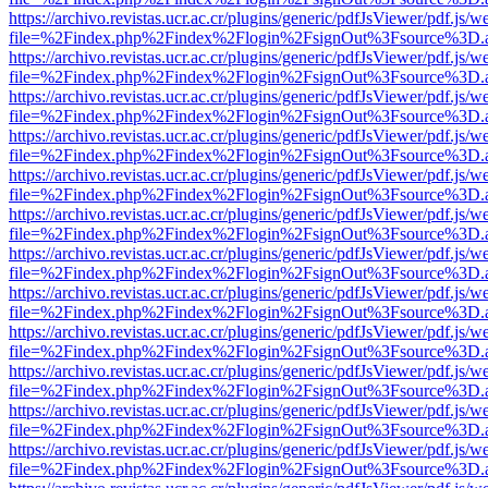
https://archivo.revistas.ucr.ac.cr/plugins/generic/pdfJsViewer/pdf.js/
file=%2Findex.php%2Findex%2Flogin%2FsignOut%3Fsource%3D.ame
https://archivo.revistas.ucr.ac.cr/plugins/generic/pdfJsViewer/pdf.js/
file=%2Findex.php%2Findex%2Flogin%2FsignOut%3Fsource%3D.ame
https://archivo.revistas.ucr.ac.cr/plugins/generic/pdfJsViewer/pdf.js/
file=%2Findex.php%2Findex%2Flogin%2FsignOut%3Fsource%3D.ame
https://archivo.revistas.ucr.ac.cr/plugins/generic/pdfJsViewer/pdf.js/
file=%2Findex.php%2Findex%2Flogin%2FsignOut%3Fsource%3D.ame
https://archivo.revistas.ucr.ac.cr/plugins/generic/pdfJsViewer/pdf.js/
file=%2Findex.php%2Findex%2Flogin%2FsignOut%3Fsource%3D.ame
https://archivo.revistas.ucr.ac.cr/plugins/generic/pdfJsViewer/pdf.js/
file=%2Findex.php%2Findex%2Flogin%2FsignOut%3Fsource%3D.ame
https://archivo.revistas.ucr.ac.cr/plugins/generic/pdfJsViewer/pdf.js/
file=%2Findex.php%2Findex%2Flogin%2FsignOut%3Fsource%3D.ame
https://archivo.revistas.ucr.ac.cr/plugins/generic/pdfJsViewer/pdf.js/
file=%2Findex.php%2Findex%2Flogin%2FsignOut%3Fsource%3D.ame
https://archivo.revistas.ucr.ac.cr/plugins/generic/pdfJsViewer/pdf.js/
file=%2Findex.php%2Findex%2Flogin%2FsignOut%3Fsource%3D.ame
https://archivo.revistas.ucr.ac.cr/plugins/generic/pdfJsViewer/pdf.js/
file=%2Findex.php%2Findex%2Flogin%2FsignOut%3Fsource%3D.ame
https://archivo.revistas.ucr.ac.cr/plugins/generic/pdfJsViewer/pdf.js/
file=%2Findex.php%2Findex%2Flogin%2FsignOut%3Fsource%3D.ame
https://archivo.revistas.ucr.ac.cr/plugins/generic/pdfJsViewer/pdf.js/
file=%2Findex.php%2Findex%2Flogin%2FsignOut%3Fsource%3D.ame