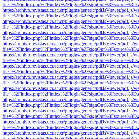
file=%2Findex.php%2Findex%2Flogin%2FsignOut%3Fsource%3D.ame
https://archivo.revistas.ucr.ac.cr/plugins/generic/pdfJsViewer/pdf.js/
file=%2Findex.php%2Findex%2Flogin%2FsignOut%3Fsource%3D.ame
https://archivo.revistas.ucr.ac.cr/plugins/generic/pdfJsViewer/pdf.js/
file=%2Findex.php%2Findex%2Flogin%2FsignOut%3Fsource%3D.ame
https://archivo.revistas.ucr.ac.cr/plugins/generic/pdfJsViewer/pdf.js/
file=%2Findex.php%2Findex%2Flogin%2FsignOut%3Fsource%3D.ame
https://archivo.revistas.ucr.ac.cr/plugins/generic/pdfJsViewer/pdf.js/
file=%2Findex.php%2Findex%2Flogin%2FsignOut%3Fsource%3D.ame
https://archivo.revistas.ucr.ac.cr/plugins/generic/pdfJsViewer/pdf.js/
file=%2Findex.php%2Findex%2Flogin%2FsignOut%3Fsource%3D.ame
https://archivo.revistas.ucr.ac.cr/plugins/generic/pdfJsViewer/pdf.js/
file=%2Findex.php%2Findex%2Flogin%2FsignOut%3Fsource%3D.ame
https://archivo.revistas.ucr.ac.cr/plugins/generic/pdfJsViewer/pdf.js/
file=%2Findex.php%2Findex%2Flogin%2FsignOut%3Fsource%3D.ame
https://archivo.revistas.ucr.ac.cr/plugins/generic/pdfJsViewer/pdf.js/
file=%2Findex.php%2Findex%2Flogin%2FsignOut%3Fsource%3D.ame
https://archivo.revistas.ucr.ac.cr/plugins/generic/pdfJsViewer/pdf.js/
file=%2Findex.php%2Findex%2Flogin%2FsignOut%3Fsource%3D.ame
https://archivo.revistas.ucr.ac.cr/plugins/generic/pdfJsViewer/pdf.js/
file=%2Findex.php%2Findex%2Flogin%2FsignOut%3Fsource%3D.ame
https://archivo.revistas.ucr.ac.cr/plugins/generic/pdfJsViewer/pdf.js/
file=%2Findex.php%2Findex%2Flogin%2FsignOut%3Fsource%3D.ame
https://archivo.revistas.ucr.ac.cr/plugins/generic/pdfJsViewer/pdf.js/
file=%2Findex.php%2Findex%2Flogin%2FsignOut%3Fsource%3D.ame