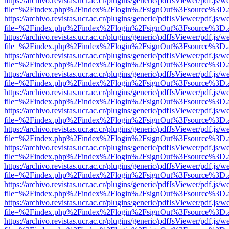
https://archivo.revistas.ucr.ac.cr/plugins/generic/pdfJsViewer/pdf.js/
file=%2Findex.php%2Findex%2Flogin%2FsignOut%3Fsource%3D.ame
https://archivo.revistas.ucr.ac.cr/plugins/generic/pdfJsViewer/pdf.js/
file=%2Findex.php%2Findex%2Flogin%2FsignOut%3Fsource%3D.ame
https://archivo.revistas.ucr.ac.cr/plugins/generic/pdfJsViewer/pdf.js/
file=%2Findex.php%2Findex%2Flogin%2FsignOut%3Fsource%3D.ame
https://archivo.revistas.ucr.ac.cr/plugins/generic/pdfJsViewer/pdf.js/
file=%2Findex.php%2Findex%2Flogin%2FsignOut%3Fsource%3D.ame
https://archivo.revistas.ucr.ac.cr/plugins/generic/pdfJsViewer/pdf.js/
file=%2Findex.php%2Findex%2Flogin%2FsignOut%3Fsource%3D.ame
https://archivo.revistas.ucr.ac.cr/plugins/generic/pdfJsViewer/pdf.js/
file=%2Findex.php%2Findex%2Flogin%2FsignOut%3Fsource%3D.ame
https://archivo.revistas.ucr.ac.cr/plugins/generic/pdfJsViewer/pdf.js/
file=%2Findex.php%2Findex%2Flogin%2FsignOut%3Fsource%3D.ame
https://archivo.revistas.ucr.ac.cr/plugins/generic/pdfJsViewer/pdf.js/
file=%2Findex.php%2Findex%2Flogin%2FsignOut%3Fsource%3D.ame
https://archivo.revistas.ucr.ac.cr/plugins/generic/pdfJsViewer/pdf.js/
file=%2Findex.php%2Findex%2Flogin%2FsignOut%3Fsource%3D.ame
https://archivo.revistas.ucr.ac.cr/plugins/generic/pdfJsViewer/pdf.js/
file=%2Findex.php%2Findex%2Flogin%2FsignOut%3Fsource%3D.ame
https://archivo.revistas.ucr.ac.cr/plugins/generic/pdfJsViewer/pdf.js/
file=%2Findex.php%2Findex%2Flogin%2FsignOut%3Fsource%3D.ame
https://archivo.revistas.ucr.ac.cr/plugins/generic/pdfJsViewer/pdf.js/
file=%2Findex.php%2Findex%2Flogin%2FsignOut%3Fsource%3D.ame
https://archivo.revistas.ucr.ac.cr/plugins/generic/pdfJsViewer/pdf.js/