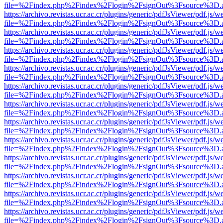
file=%2Findex.php%2Findex%2Flogin%2FsignOut%3Fsource%3D.ame
https://archivo.revistas.ucr.ac.cr/plugins/generic/pdfJsViewer/pdf.js/
file=%2Findex.php%2Findex%2Flogin%2FsignOut%3Fsource%3D.ame
https://archivo.revistas.ucr.ac.cr/plugins/generic/pdfJsViewer/pdf.js/
file=%2Findex.php%2Findex%2Flogin%2FsignOut%3Fsource%3D.ame
https://archivo.revistas.ucr.ac.cr/plugins/generic/pdfJsViewer/pdf.js/
file=%2Findex.php%2Findex%2Flogin%2FsignOut%3Fsource%3D.ame
https://archivo.revistas.ucr.ac.cr/plugins/generic/pdfJsViewer/pdf.js/
file=%2Findex.php%2Findex%2Flogin%2FsignOut%3Fsource%3D.ame
https://archivo.revistas.ucr.ac.cr/plugins/generic/pdfJsViewer/pdf.js/
file=%2Findex.php%2Findex%2Flogin%2FsignOut%3Fsource%3D.ame
https://archivo.revistas.ucr.ac.cr/plugins/generic/pdfJsViewer/pdf.js/
file=%2Findex.php%2Findex%2Flogin%2FsignOut%3Fsource%3D.ame
https://archivo.revistas.ucr.ac.cr/plugins/generic/pdfJsViewer/pdf.js/
file=%2Findex.php%2Findex%2Flogin%2FsignOut%3Fsource%3D.ame
https://archivo.revistas.ucr.ac.cr/plugins/generic/pdfJsViewer/pdf.js/
file=%2Findex.php%2Findex%2Flogin%2FsignOut%3Fsource%3D.ame
https://archivo.revistas.ucr.ac.cr/plugins/generic/pdfJsViewer/pdf.js/
file=%2Findex.php%2Findex%2Flogin%2FsignOut%3Fsource%3D.ame
https://archivo.revistas.ucr.ac.cr/plugins/generic/pdfJsViewer/pdf.js/
file=%2Findex.php%2Findex%2Flogin%2FsignOut%3Fsource%3D.ame
https://archivo.revistas.ucr.ac.cr/plugins/generic/pdfJsViewer/pdf.js/
file=%2Findex.php%2Findex%2Flogin%2FsignOut%3Fsource%3D.ame
https://archivo.revistas.ucr.ac.cr/plugins/generic/pdfJsViewer/pdf.js/
file=%2Findex.php%2Findex%2Flogin%2FsignOut%3Fsource%3D.ame