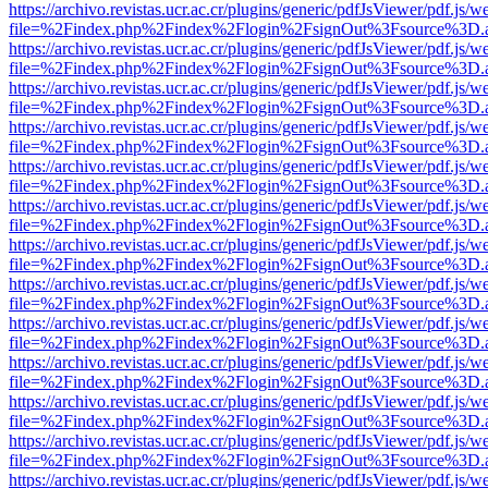
https://archivo.revistas.ucr.ac.cr/plugins/generic/pdfJsViewer/pdf.js/
file=%2Findex.php%2Findex%2Flogin%2FsignOut%3Fsource%3D.ame
https://archivo.revistas.ucr.ac.cr/plugins/generic/pdfJsViewer/pdf.js/
file=%2Findex.php%2Findex%2Flogin%2FsignOut%3Fsource%3D.ame
https://archivo.revistas.ucr.ac.cr/plugins/generic/pdfJsViewer/pdf.js/
file=%2Findex.php%2Findex%2Flogin%2FsignOut%3Fsource%3D.ame
https://archivo.revistas.ucr.ac.cr/plugins/generic/pdfJsViewer/pdf.js/
file=%2Findex.php%2Findex%2Flogin%2FsignOut%3Fsource%3D.ame
https://archivo.revistas.ucr.ac.cr/plugins/generic/pdfJsViewer/pdf.js/
file=%2Findex.php%2Findex%2Flogin%2FsignOut%3Fsource%3D.ame
https://archivo.revistas.ucr.ac.cr/plugins/generic/pdfJsViewer/pdf.js/
file=%2Findex.php%2Findex%2Flogin%2FsignOut%3Fsource%3D.ame
https://archivo.revistas.ucr.ac.cr/plugins/generic/pdfJsViewer/pdf.js/
file=%2Findex.php%2Findex%2Flogin%2FsignOut%3Fsource%3D.ame
https://archivo.revistas.ucr.ac.cr/plugins/generic/pdfJsViewer/pdf.js/
file=%2Findex.php%2Findex%2Flogin%2FsignOut%3Fsource%3D.ame
https://archivo.revistas.ucr.ac.cr/plugins/generic/pdfJsViewer/pdf.js/
file=%2Findex.php%2Findex%2Flogin%2FsignOut%3Fsource%3D.ame
https://archivo.revistas.ucr.ac.cr/plugins/generic/pdfJsViewer/pdf.js/
file=%2Findex.php%2Findex%2Flogin%2FsignOut%3Fsource%3D.ame
https://archivo.revistas.ucr.ac.cr/plugins/generic/pdfJsViewer/pdf.js/
file=%2Findex.php%2Findex%2Flogin%2FsignOut%3Fsource%3D.ame
https://archivo.revistas.ucr.ac.cr/plugins/generic/pdfJsViewer/pdf.js/
file=%2Findex.php%2Findex%2Flogin%2FsignOut%3Fsource%3D.ame
https://archivo.revistas.ucr.ac.cr/plugins/generic/pdfJsViewer/pdf.js/