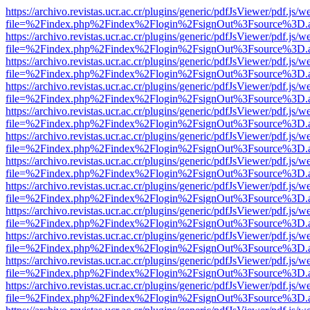
https://archivo.revistas.ucr.ac.cr/plugins/generic/pdfJsViewer/pdf.js/
file=%2Findex.php%2Findex%2Flogin%2FsignOut%3Fsource%3D.ame
https://archivo.revistas.ucr.ac.cr/plugins/generic/pdfJsViewer/pdf.js/
file=%2Findex.php%2Findex%2Flogin%2FsignOut%3Fsource%3D.ame
https://archivo.revistas.ucr.ac.cr/plugins/generic/pdfJsViewer/pdf.js/
file=%2Findex.php%2Findex%2Flogin%2FsignOut%3Fsource%3D.ame
https://archivo.revistas.ucr.ac.cr/plugins/generic/pdfJsViewer/pdf.js/
file=%2Findex.php%2Findex%2Flogin%2FsignOut%3Fsource%3D.ame
https://archivo.revistas.ucr.ac.cr/plugins/generic/pdfJsViewer/pdf.js/
file=%2Findex.php%2Findex%2Flogin%2FsignOut%3Fsource%3D.ame
https://archivo.revistas.ucr.ac.cr/plugins/generic/pdfJsViewer/pdf.js/
file=%2Findex.php%2Findex%2Flogin%2FsignOut%3Fsource%3D.ame
https://archivo.revistas.ucr.ac.cr/plugins/generic/pdfJsViewer/pdf.js/
file=%2Findex.php%2Findex%2Flogin%2FsignOut%3Fsource%3D.ame
https://archivo.revistas.ucr.ac.cr/plugins/generic/pdfJsViewer/pdf.js/
file=%2Findex.php%2Findex%2Flogin%2FsignOut%3Fsource%3D.ame
https://archivo.revistas.ucr.ac.cr/plugins/generic/pdfJsViewer/pdf.js/
file=%2Findex.php%2Findex%2Flogin%2FsignOut%3Fsource%3D.ame
https://archivo.revistas.ucr.ac.cr/plugins/generic/pdfJsViewer/pdf.js/
file=%2Findex.php%2Findex%2Flogin%2FsignOut%3Fsource%3D.ame
https://archivo.revistas.ucr.ac.cr/plugins/generic/pdfJsViewer/pdf.js/
file=%2Findex.php%2Findex%2Flogin%2FsignOut%3Fsource%3D.ame
https://archivo.revistas.ucr.ac.cr/plugins/generic/pdfJsViewer/pdf.js/
file=%2Findex.php%2Findex%2Flogin%2FsignOut%3Fsource%3D.ame