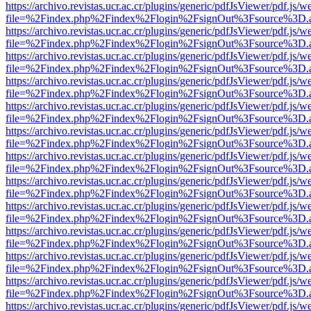
https://archivo.revistas.ucr.ac.cr/plugins/generic/pdfJsViewer/pdf.js/
file=%2Findex.php%2Findex%2Flogin%2FsignOut%3Fsource%3D.ame
https://archivo.revistas.ucr.ac.cr/plugins/generic/pdfJsViewer/pdf.js/
file=%2Findex.php%2Findex%2Flogin%2FsignOut%3Fsource%3D.ame
https://archivo.revistas.ucr.ac.cr/plugins/generic/pdfJsViewer/pdf.js/
file=%2Findex.php%2Findex%2Flogin%2FsignOut%3Fsource%3D.ame
https://archivo.revistas.ucr.ac.cr/plugins/generic/pdfJsViewer/pdf.js/
file=%2Findex.php%2Findex%2Flogin%2FsignOut%3Fsource%3D.ame
https://archivo.revistas.ucr.ac.cr/plugins/generic/pdfJsViewer/pdf.js/
file=%2Findex.php%2Findex%2Flogin%2FsignOut%3Fsource%3D.ame
https://archivo.revistas.ucr.ac.cr/plugins/generic/pdfJsViewer/pdf.js/
file=%2Findex.php%2Findex%2Flogin%2FsignOut%3Fsource%3D.ame
https://archivo.revistas.ucr.ac.cr/plugins/generic/pdfJsViewer/pdf.js/
file=%2Findex.php%2Findex%2Flogin%2FsignOut%3Fsource%3D.ame
https://archivo.revistas.ucr.ac.cr/plugins/generic/pdfJsViewer/pdf.js/
file=%2Findex.php%2Findex%2Flogin%2FsignOut%3Fsource%3D.ame
https://archivo.revistas.ucr.ac.cr/plugins/generic/pdfJsViewer/pdf.js/
file=%2Findex.php%2Findex%2Flogin%2FsignOut%3Fsource%3D.ame
https://archivo.revistas.ucr.ac.cr/plugins/generic/pdfJsViewer/pdf.js/
file=%2Findex.php%2Findex%2Flogin%2FsignOut%3Fsource%3D.ame
https://archivo.revistas.ucr.ac.cr/plugins/generic/pdfJsViewer/pdf.js/
file=%2Findex.php%2Findex%2Flogin%2FsignOut%3Fsource%3D.ame
https://archivo.revistas.ucr.ac.cr/plugins/generic/pdfJsViewer/pdf.js/
file=%2Findex.php%2Findex%2Flogin%2FsignOut%3Fsource%3D.ame
https://archivo.revistas.ucr.ac.cr/plugins/generic/pdfJsViewer/pdf.js/