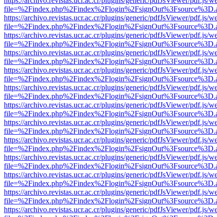
https://archivo.revistas.ucr.ac.cr/plugins/generic/pdfJsViewer/pdf.js/
file=%2Findex.php%2Findex%2Flogin%2FsignOut%3Fsource%3D.ame
https://archivo.revistas.ucr.ac.cr/plugins/generic/pdfJsViewer/pdf.js/
file=%2Findex.php%2Findex%2Flogin%2FsignOut%3Fsource%3D.ame
https://archivo.revistas.ucr.ac.cr/plugins/generic/pdfJsViewer/pdf.js/
file=%2Findex.php%2Findex%2Flogin%2FsignOut%3Fsource%3D.ame
https://archivo.revistas.ucr.ac.cr/plugins/generic/pdfJsViewer/pdf.js/
file=%2Findex.php%2Findex%2Flogin%2FsignOut%3Fsource%3D.ame
https://archivo.revistas.ucr.ac.cr/plugins/generic/pdfJsViewer/pdf.js/
file=%2Findex.php%2Findex%2Flogin%2FsignOut%3Fsource%3D.ame
https://archivo.revistas.ucr.ac.cr/plugins/generic/pdfJsViewer/pdf.js/
file=%2Findex.php%2Findex%2Flogin%2FsignOut%3Fsource%3D.ame
https://archivo.revistas.ucr.ac.cr/plugins/generic/pdfJsViewer/pdf.js/
file=%2Findex.php%2Findex%2Flogin%2FsignOut%3Fsource%3D.ame
https://archivo.revistas.ucr.ac.cr/plugins/generic/pdfJsViewer/pdf.js/
file=%2Findex.php%2Findex%2Flogin%2FsignOut%3Fsource%3D.ame
https://archivo.revistas.ucr.ac.cr/plugins/generic/pdfJsViewer/pdf.js/
file=%2Findex.php%2Findex%2Flogin%2FsignOut%3Fsource%3D.ame
https://archivo.revistas.ucr.ac.cr/plugins/generic/pdfJsViewer/pdf.js/
file=%2Findex.php%2Findex%2Flogin%2FsignOut%3Fsource%3D.ame
https://archivo.revistas.ucr.ac.cr/plugins/generic/pdfJsViewer/pdf.js/
file=%2Findex.php%2Findex%2Flogin%2FsignOut%3Fsource%3D.ame
https://archivo.revistas.ucr.ac.cr/plugins/generic/pdfJsViewer/pdf.js/
file=%2Findex.php%2Findex%2Flogin%2FsignOut%3Fsource%3D.ame
https://archivo.revistas.ucr.ac.cr/plugins/generic/pdfJsViewer/pdf.js/