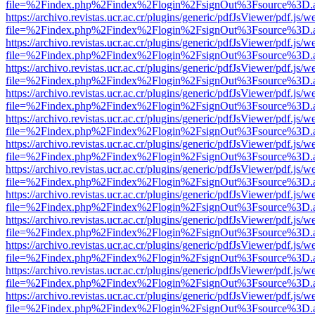
file=%2Findex.php%2Findex%2Flogin%2FsignOut%3Fsource%3D.ame
https://archivo.revistas.ucr.ac.cr/plugins/generic/pdfJsViewer/pdf.js/
file=%2Findex.php%2Findex%2Flogin%2FsignOut%3Fsource%3D.ame
https://archivo.revistas.ucr.ac.cr/plugins/generic/pdfJsViewer/pdf.js/
file=%2Findex.php%2Findex%2Flogin%2FsignOut%3Fsource%3D.ame
https://archivo.revistas.ucr.ac.cr/plugins/generic/pdfJsViewer/pdf.js/
file=%2Findex.php%2Findex%2Flogin%2FsignOut%3Fsource%3D.ame
https://archivo.revistas.ucr.ac.cr/plugins/generic/pdfJsViewer/pdf.js/
file=%2Findex.php%2Findex%2Flogin%2FsignOut%3Fsource%3D.ame
https://archivo.revistas.ucr.ac.cr/plugins/generic/pdfJsViewer/pdf.js/
file=%2Findex.php%2Findex%2Flogin%2FsignOut%3Fsource%3D.ame
https://archivo.revistas.ucr.ac.cr/plugins/generic/pdfJsViewer/pdf.js/
file=%2Findex.php%2Findex%2Flogin%2FsignOut%3Fsource%3D.ame
https://archivo.revistas.ucr.ac.cr/plugins/generic/pdfJsViewer/pdf.js/
file=%2Findex.php%2Findex%2Flogin%2FsignOut%3Fsource%3D.ame
https://archivo.revistas.ucr.ac.cr/plugins/generic/pdfJsViewer/pdf.js/
file=%2Findex.php%2Findex%2Flogin%2FsignOut%3Fsource%3D.ame
https://archivo.revistas.ucr.ac.cr/plugins/generic/pdfJsViewer/pdf.js/
file=%2Findex.php%2Findex%2Flogin%2FsignOut%3Fsource%3D.ame
https://archivo.revistas.ucr.ac.cr/plugins/generic/pdfJsViewer/pdf.js/
file=%2Findex.php%2Findex%2Flogin%2FsignOut%3Fsource%3D.ame
https://archivo.revistas.ucr.ac.cr/plugins/generic/pdfJsViewer/pdf.js/
file=%2Findex.php%2Findex%2Flogin%2FsignOut%3Fsource%3D.ame
https://archivo.revistas.ucr.ac.cr/plugins/generic/pdfJsViewer/pdf.js/
file=%2Findex.php%2Findex%2Flogin%2FsignOut%3Fsource%3D.ame