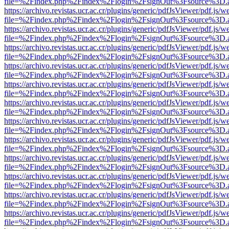
file=%2Findex.php%2Findex%2Flogin%2FsignOut%3Fsource%3D.ame
https://archivo.revistas.ucr.ac.cr/plugins/generic/pdfJsViewer/pdf.js/
file=%2Findex.php%2Findex%2Flogin%2FsignOut%3Fsource%3D.ame
https://archivo.revistas.ucr.ac.cr/plugins/generic/pdfJsViewer/pdf.js/
file=%2Findex.php%2Findex%2Flogin%2FsignOut%3Fsource%3D.ame
https://archivo.revistas.ucr.ac.cr/plugins/generic/pdfJsViewer/pdf.js/
file=%2Findex.php%2Findex%2Flogin%2FsignOut%3Fsource%3D.ame
https://archivo.revistas.ucr.ac.cr/plugins/generic/pdfJsViewer/pdf.js/
file=%2Findex.php%2Findex%2Flogin%2FsignOut%3Fsource%3D.ame
https://archivo.revistas.ucr.ac.cr/plugins/generic/pdfJsViewer/pdf.js/
file=%2Findex.php%2Findex%2Flogin%2FsignOut%3Fsource%3D.ame
https://archivo.revistas.ucr.ac.cr/plugins/generic/pdfJsViewer/pdf.js/
file=%2Findex.php%2Findex%2Flogin%2FsignOut%3Fsource%3D.ame
https://archivo.revistas.ucr.ac.cr/plugins/generic/pdfJsViewer/pdf.js/
file=%2Findex.php%2Findex%2Flogin%2FsignOut%3Fsource%3D.ame
https://archivo.revistas.ucr.ac.cr/plugins/generic/pdfJsViewer/pdf.js/
file=%2Findex.php%2Findex%2Flogin%2FsignOut%3Fsource%3D.ame
https://archivo.revistas.ucr.ac.cr/plugins/generic/pdfJsViewer/pdf.js/
file=%2Findex.php%2Findex%2Flogin%2FsignOut%3Fsource%3D.ame
https://archivo.revistas.ucr.ac.cr/plugins/generic/pdfJsViewer/pdf.js/
file=%2Findex.php%2Findex%2Flogin%2FsignOut%3Fsource%3D.ame
https://archivo.revistas.ucr.ac.cr/plugins/generic/pdfJsViewer/pdf.js/
file=%2Findex.php%2Findex%2Flogin%2FsignOut%3Fsource%3D.ame
https://archivo.revistas.ucr.ac.cr/plugins/generic/pdfJsViewer/pdf.js/
file=%2Findex.php%2Findex%2Flogin%2FsignOut%3Fsource%3D.ame