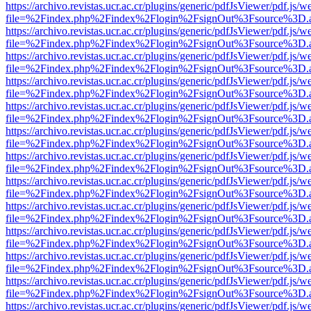
https://archivo.revistas.ucr.ac.cr/plugins/generic/pdfJsViewer/pdf.js/
file=%2Findex.php%2Findex%2Flogin%2FsignOut%3Fsource%3D.ame
https://archivo.revistas.ucr.ac.cr/plugins/generic/pdfJsViewer/pdf.js/
file=%2Findex.php%2Findex%2Flogin%2FsignOut%3Fsource%3D.ame
https://archivo.revistas.ucr.ac.cr/plugins/generic/pdfJsViewer/pdf.js/
file=%2Findex.php%2Findex%2Flogin%2FsignOut%3Fsource%3D.ame
https://archivo.revistas.ucr.ac.cr/plugins/generic/pdfJsViewer/pdf.js/
file=%2Findex.php%2Findex%2Flogin%2FsignOut%3Fsource%3D.ame
https://archivo.revistas.ucr.ac.cr/plugins/generic/pdfJsViewer/pdf.js/
file=%2Findex.php%2Findex%2Flogin%2FsignOut%3Fsource%3D.ame
https://archivo.revistas.ucr.ac.cr/plugins/generic/pdfJsViewer/pdf.js/
file=%2Findex.php%2Findex%2Flogin%2FsignOut%3Fsource%3D.ame
https://archivo.revistas.ucr.ac.cr/plugins/generic/pdfJsViewer/pdf.js/
file=%2Findex.php%2Findex%2Flogin%2FsignOut%3Fsource%3D.ame
https://archivo.revistas.ucr.ac.cr/plugins/generic/pdfJsViewer/pdf.js/
file=%2Findex.php%2Findex%2Flogin%2FsignOut%3Fsource%3D.ame
https://archivo.revistas.ucr.ac.cr/plugins/generic/pdfJsViewer/pdf.js/
file=%2Findex.php%2Findex%2Flogin%2FsignOut%3Fsource%3D.ame
https://archivo.revistas.ucr.ac.cr/plugins/generic/pdfJsViewer/pdf.js/
file=%2Findex.php%2Findex%2Flogin%2FsignOut%3Fsource%3D.ame
https://archivo.revistas.ucr.ac.cr/plugins/generic/pdfJsViewer/pdf.js/
file=%2Findex.php%2Findex%2Flogin%2FsignOut%3Fsource%3D.ame
https://archivo.revistas.ucr.ac.cr/plugins/generic/pdfJsViewer/pdf.js/
file=%2Findex.php%2Findex%2Flogin%2FsignOut%3Fsource%3D.ame
https://archivo.revistas.ucr.ac.cr/plugins/generic/pdfJsViewer/pdf.js/