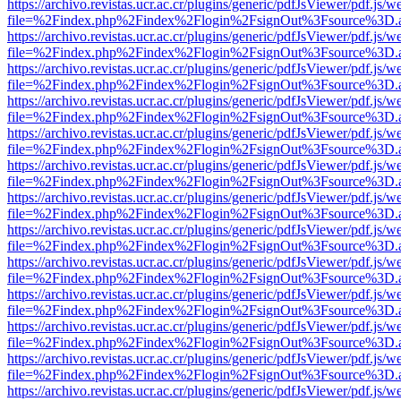
https://archivo.revistas.ucr.ac.cr/plugins/generic/pdfJsViewer/pdf.js/
file=%2Findex.php%2Findex%2Flogin%2FsignOut%3Fsource%3D.ame
https://archivo.revistas.ucr.ac.cr/plugins/generic/pdfJsViewer/pdf.js/
file=%2Findex.php%2Findex%2Flogin%2FsignOut%3Fsource%3D.ame
https://archivo.revistas.ucr.ac.cr/plugins/generic/pdfJsViewer/pdf.js/
file=%2Findex.php%2Findex%2Flogin%2FsignOut%3Fsource%3D.ame
https://archivo.revistas.ucr.ac.cr/plugins/generic/pdfJsViewer/pdf.js/
file=%2Findex.php%2Findex%2Flogin%2FsignOut%3Fsource%3D.ame
https://archivo.revistas.ucr.ac.cr/plugins/generic/pdfJsViewer/pdf.js/
file=%2Findex.php%2Findex%2Flogin%2FsignOut%3Fsource%3D.ame
https://archivo.revistas.ucr.ac.cr/plugins/generic/pdfJsViewer/pdf.js/
file=%2Findex.php%2Findex%2Flogin%2FsignOut%3Fsource%3D.ame
https://archivo.revistas.ucr.ac.cr/plugins/generic/pdfJsViewer/pdf.js/
file=%2Findex.php%2Findex%2Flogin%2FsignOut%3Fsource%3D.ame
https://archivo.revistas.ucr.ac.cr/plugins/generic/pdfJsViewer/pdf.js/
file=%2Findex.php%2Findex%2Flogin%2FsignOut%3Fsource%3D.ame
https://archivo.revistas.ucr.ac.cr/plugins/generic/pdfJsViewer/pdf.js/
file=%2Findex.php%2Findex%2Flogin%2FsignOut%3Fsource%3D.ame
https://archivo.revistas.ucr.ac.cr/plugins/generic/pdfJsViewer/pdf.js/
file=%2Findex.php%2Findex%2Flogin%2FsignOut%3Fsource%3D.ame
https://archivo.revistas.ucr.ac.cr/plugins/generic/pdfJsViewer/pdf.js/
file=%2Findex.php%2Findex%2Flogin%2FsignOut%3Fsource%3D.ame
https://archivo.revistas.ucr.ac.cr/plugins/generic/pdfJsViewer/pdf.js/
file=%2Findex.php%2Findex%2Flogin%2FsignOut%3Fsource%3D.ame
https://archivo.revistas.ucr.ac.cr/plugins/generic/pdfJsViewer/pdf.js/