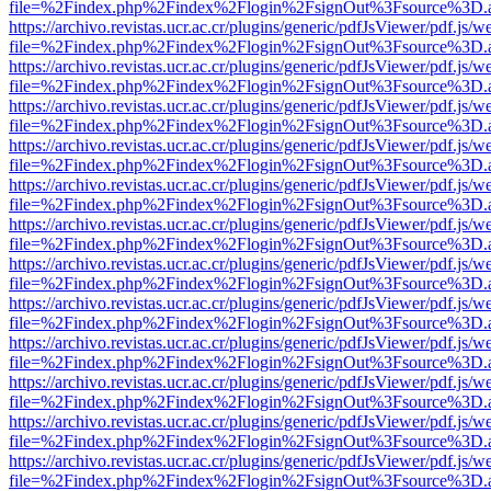
file=%2Findex.php%2Findex%2Flogin%2FsignOut%3Fsource%3D.ame
https://archivo.revistas.ucr.ac.cr/plugins/generic/pdfJsViewer/pdf.js/
file=%2Findex.php%2Findex%2Flogin%2FsignOut%3Fsource%3D.ame
https://archivo.revistas.ucr.ac.cr/plugins/generic/pdfJsViewer/pdf.js/
file=%2Findex.php%2Findex%2Flogin%2FsignOut%3Fsource%3D.ame
https://archivo.revistas.ucr.ac.cr/plugins/generic/pdfJsViewer/pdf.js/
file=%2Findex.php%2Findex%2Flogin%2FsignOut%3Fsource%3D.ame
https://archivo.revistas.ucr.ac.cr/plugins/generic/pdfJsViewer/pdf.js/
file=%2Findex.php%2Findex%2Flogin%2FsignOut%3Fsource%3D.ame
https://archivo.revistas.ucr.ac.cr/plugins/generic/pdfJsViewer/pdf.js/
file=%2Findex.php%2Findex%2Flogin%2FsignOut%3Fsource%3D.ame
https://archivo.revistas.ucr.ac.cr/plugins/generic/pdfJsViewer/pdf.js/
file=%2Findex.php%2Findex%2Flogin%2FsignOut%3Fsource%3D.ame
https://archivo.revistas.ucr.ac.cr/plugins/generic/pdfJsViewer/pdf.js/
file=%2Findex.php%2Findex%2Flogin%2FsignOut%3Fsource%3D.ame
https://archivo.revistas.ucr.ac.cr/plugins/generic/pdfJsViewer/pdf.js/
file=%2Findex.php%2Findex%2Flogin%2FsignOut%3Fsource%3D.ame
https://archivo.revistas.ucr.ac.cr/plugins/generic/pdfJsViewer/pdf.js/
file=%2Findex.php%2Findex%2Flogin%2FsignOut%3Fsource%3D.ame
https://archivo.revistas.ucr.ac.cr/plugins/generic/pdfJsViewer/pdf.js/
file=%2Findex.php%2Findex%2Flogin%2FsignOut%3Fsource%3D.ame
https://archivo.revistas.ucr.ac.cr/plugins/generic/pdfJsViewer/pdf.js/
file=%2Findex.php%2Findex%2Flogin%2FsignOut%3Fsource%3D.ame
https://archivo.revistas.ucr.ac.cr/plugins/generic/pdfJsViewer/pdf.js/
file=%2Findex.php%2Findex%2Flogin%2FsignOut%3Fsource%3D.ame