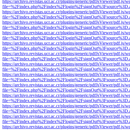
https://archivo.revistas.ucr.ac.cr/plugins/generic/pdfJsViewer/pdf.js/
file=%2Findex.php%2Findex%2Flogin%2FsignOut%3Fsource%3D.ame
https://archivo.revistas.ucr.ac.cr/plugins/generic/pdfJsViewer/pdf.js/
file=%2Findex.php%2Findex%2Flogin%2FsignOut%3Fsource%3D.ame
https://archivo.revistas.ucr.ac.cr/plugins/generic/pdfJsViewer/pdf.js/
file=%2Findex.php%2Findex%2Flogin%2FsignOut%3Fsource%3D.ame
https://archivo.revistas.ucr.ac.cr/plugins/generic/pdfJsViewer/pdf.js/
file=%2Findex.php%2Findex%2Flogin%2FsignOut%3Fsource%3D.ame
https://archivo.revistas.ucr.ac.cr/plugins/generic/pdfJsViewer/pdf.js/
file=%2Findex.php%2Findex%2Flogin%2FsignOut%3Fsource%3D.ame
https://archivo.revistas.ucr.ac.cr/plugins/generic/pdfJsViewer/pdf.js/
file=%2Findex.php%2Findex%2Flogin%2FsignOut%3Fsource%3D.ame
https://archivo.revistas.ucr.ac.cr/plugins/generic/pdfJsViewer/pdf.js/
file=%2Findex.php%2Findex%2Flogin%2FsignOut%3Fsource%3D.ame
https://archivo.revistas.ucr.ac.cr/plugins/generic/pdfJsViewer/pdf.js/
file=%2Findex.php%2Findex%2Flogin%2FsignOut%3Fsource%3D.ame
https://archivo.revistas.ucr.ac.cr/plugins/generic/pdfJsViewer/pdf.js/
file=%2Findex.php%2Findex%2Flogin%2FsignOut%3Fsource%3D.ame
https://archivo.revistas.ucr.ac.cr/plugins/generic/pdfJsViewer/pdf.js/
file=%2Findex.php%2Findex%2Flogin%2FsignOut%3Fsource%3D.ame
https://archivo.revistas.ucr.ac.cr/plugins/generic/pdfJsViewer/pdf.js/
file=%2Findex.php%2Findex%2Flogin%2FsignOut%3Fsource%3D.ame
https://archivo.revistas.ucr.ac.cr/plugins/generic/pdfJsViewer/pdf.js/
file=%2Findex.php%2Findex%2Flogin%2FsignOut%3Fsource%3D.ame
https://archivo.revistas.ucr.ac.cr/plugins/generic/pdfJsViewer/pdf.js/