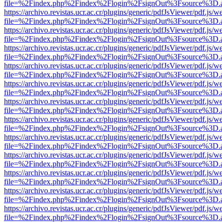
file=%2Findex.php%2Findex%2Flogin%2FsignOut%3Fsource%3D.ame
https://archivo.revistas.ucr.ac.cr/plugins/generic/pdfJsViewer/pdf.js/
file=%2Findex.php%2Findex%2Flogin%2FsignOut%3Fsource%3D.ame
https://archivo.revistas.ucr.ac.cr/plugins/generic/pdfJsViewer/pdf.js/
file=%2Findex.php%2Findex%2Flogin%2FsignOut%3Fsource%3D.ame
https://archivo.revistas.ucr.ac.cr/plugins/generic/pdfJsViewer/pdf.js/
file=%2Findex.php%2Findex%2Flogin%2FsignOut%3Fsource%3D.ame
https://archivo.revistas.ucr.ac.cr/plugins/generic/pdfJsViewer/pdf.js/
file=%2Findex.php%2Findex%2Flogin%2FsignOut%3Fsource%3D.ame
https://archivo.revistas.ucr.ac.cr/plugins/generic/pdfJsViewer/pdf.js/
file=%2Findex.php%2Findex%2Flogin%2FsignOut%3Fsource%3D.ame
https://archivo.revistas.ucr.ac.cr/plugins/generic/pdfJsViewer/pdf.js/
file=%2Findex.php%2Findex%2Flogin%2FsignOut%3Fsource%3D.ame
https://archivo.revistas.ucr.ac.cr/plugins/generic/pdfJsViewer/pdf.js/
file=%2Findex.php%2Findex%2Flogin%2FsignOut%3Fsource%3D.ame
https://archivo.revistas.ucr.ac.cr/plugins/generic/pdfJsViewer/pdf.js/
file=%2Findex.php%2Findex%2Flogin%2FsignOut%3Fsource%3D.ame
https://archivo.revistas.ucr.ac.cr/plugins/generic/pdfJsViewer/pdf.js/
file=%2Findex.php%2Findex%2Flogin%2FsignOut%3Fsource%3D.ame
https://archivo.revistas.ucr.ac.cr/plugins/generic/pdfJsViewer/pdf.js/
file=%2Findex.php%2Findex%2Flogin%2FsignOut%3Fsource%3D.ame
https://archivo.revistas.ucr.ac.cr/plugins/generic/pdfJsViewer/pdf.js/
file=%2Findex.php%2Findex%2Flogin%2FsignOut%3Fsource%3D.ame
https://archivo.revistas.ucr.ac.cr/plugins/generic/pdfJsViewer/pdf.js/
file=%2Findex.php%2Findex%2Flogin%2FsignOut%3Fsource%3D.ame