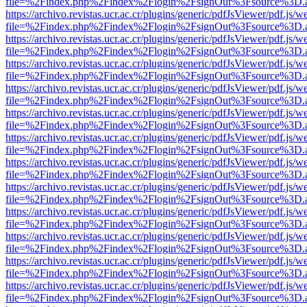
file=%2Findex.php%2Findex%2Flogin%2FsignOut%3Fsource%3D.ame
https://archivo.revistas.ucr.ac.cr/plugins/generic/pdfJsViewer/pdf.js/
file=%2Findex.php%2Findex%2Flogin%2FsignOut%3Fsource%3D.ame
https://archivo.revistas.ucr.ac.cr/plugins/generic/pdfJsViewer/pdf.js/
file=%2Findex.php%2Findex%2Flogin%2FsignOut%3Fsource%3D.ame
https://archivo.revistas.ucr.ac.cr/plugins/generic/pdfJsViewer/pdf.js/
file=%2Findex.php%2Findex%2Flogin%2FsignOut%3Fsource%3D.ame
https://archivo.revistas.ucr.ac.cr/plugins/generic/pdfJsViewer/pdf.js/
file=%2Findex.php%2Findex%2Flogin%2FsignOut%3Fsource%3D.ame
https://archivo.revistas.ucr.ac.cr/plugins/generic/pdfJsViewer/pdf.js/
file=%2Findex.php%2Findex%2Flogin%2FsignOut%3Fsource%3D.ame
https://archivo.revistas.ucr.ac.cr/plugins/generic/pdfJsViewer/pdf.js/
file=%2Findex.php%2Findex%2Flogin%2FsignOut%3Fsource%3D.ame
https://archivo.revistas.ucr.ac.cr/plugins/generic/pdfJsViewer/pdf.js/
file=%2Findex.php%2Findex%2Flogin%2FsignOut%3Fsource%3D.ame
https://archivo.revistas.ucr.ac.cr/plugins/generic/pdfJsViewer/pdf.js/
file=%2Findex.php%2Findex%2Flogin%2FsignOut%3Fsource%3D.ame
https://archivo.revistas.ucr.ac.cr/plugins/generic/pdfJsViewer/pdf.js/
file=%2Findex.php%2Findex%2Flogin%2FsignOut%3Fsource%3D.ame
https://archivo.revistas.ucr.ac.cr/plugins/generic/pdfJsViewer/pdf.js/
file=%2Findex.php%2Findex%2Flogin%2FsignOut%3Fsource%3D.ame
https://archivo.revistas.ucr.ac.cr/plugins/generic/pdfJsViewer/pdf.js/
file=%2Findex.php%2Findex%2Flogin%2FsignOut%3Fsource%3D.ame
https://archivo.revistas.ucr.ac.cr/plugins/generic/pdfJsViewer/pdf.js/
file=%2Findex.php%2Findex%2Flogin%2FsignOut%3Fsource%3D.ame