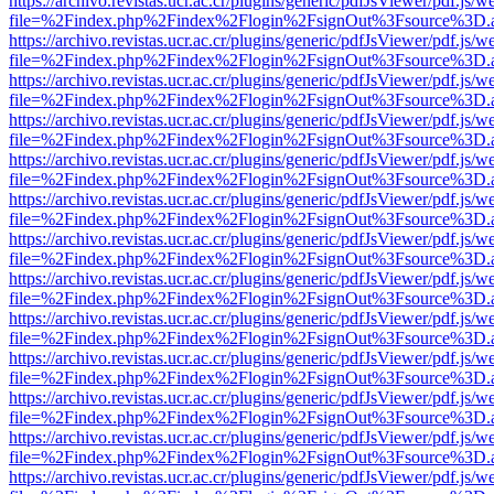
https://archivo.revistas.ucr.ac.cr/plugins/generic/pdfJsViewer/pdf.js/
file=%2Findex.php%2Findex%2Flogin%2FsignOut%3Fsource%3D.ame
https://archivo.revistas.ucr.ac.cr/plugins/generic/pdfJsViewer/pdf.js/
file=%2Findex.php%2Findex%2Flogin%2FsignOut%3Fsource%3D.ame
https://archivo.revistas.ucr.ac.cr/plugins/generic/pdfJsViewer/pdf.js/
file=%2Findex.php%2Findex%2Flogin%2FsignOut%3Fsource%3D.ame
https://archivo.revistas.ucr.ac.cr/plugins/generic/pdfJsViewer/pdf.js/
file=%2Findex.php%2Findex%2Flogin%2FsignOut%3Fsource%3D.ame
https://archivo.revistas.ucr.ac.cr/plugins/generic/pdfJsViewer/pdf.js/
file=%2Findex.php%2Findex%2Flogin%2FsignOut%3Fsource%3D.ame
https://archivo.revistas.ucr.ac.cr/plugins/generic/pdfJsViewer/pdf.js/
file=%2Findex.php%2Findex%2Flogin%2FsignOut%3Fsource%3D.ame
https://archivo.revistas.ucr.ac.cr/plugins/generic/pdfJsViewer/pdf.js/
file=%2Findex.php%2Findex%2Flogin%2FsignOut%3Fsource%3D.ame
https://archivo.revistas.ucr.ac.cr/plugins/generic/pdfJsViewer/pdf.js/
file=%2Findex.php%2Findex%2Flogin%2FsignOut%3Fsource%3D.ame
https://archivo.revistas.ucr.ac.cr/plugins/generic/pdfJsViewer/pdf.js/
file=%2Findex.php%2Findex%2Flogin%2FsignOut%3Fsource%3D.ame
https://archivo.revistas.ucr.ac.cr/plugins/generic/pdfJsViewer/pdf.js/
file=%2Findex.php%2Findex%2Flogin%2FsignOut%3Fsource%3D.ame
https://archivo.revistas.ucr.ac.cr/plugins/generic/pdfJsViewer/pdf.js/
file=%2Findex.php%2Findex%2Flogin%2FsignOut%3Fsource%3D.ame
https://archivo.revistas.ucr.ac.cr/plugins/generic/pdfJsViewer/pdf.js/
file=%2Findex.php%2Findex%2Flogin%2FsignOut%3Fsource%3D.ame
https://archivo.revistas.ucr.ac.cr/plugins/generic/pdfJsViewer/pdf.js/