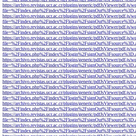
https://archivo.revistas.ucr.ac.cr/plugins/generic/pdfJsViewer/pdf.js/
file=%2Findex.php%2Findex%2Flogin%2FsignOut%3Fsource%3D.ame
https://archivo.revistas.ucr.ac.cr/plugins/generic/pdfJsViewer/pdf.js/
file=%2Findex.php%2Findex%2Flogin%2FsignOut%3Fsource%3D.ame
https://archivo.revistas.ucr.ac.cr/plugins/generic/pdfJsViewer/pdf.js/
file=%2Findex.php%2Findex%2Flogin%2FsignOut%3Fsource%3D.ame
https://archivo.revistas.ucr.ac.cr/plugins/generic/pdfJsViewer/pdf.js/
file=%2Findex.php%2Findex%2Flogin%2FsignOut%3Fsource%3D.ame
https://archivo.revistas.ucr.ac.cr/plugins/generic/pdfJsViewer/pdf.js/
file=%2Findex.php%2Findex%2Flogin%2FsignOut%3Fsource%3D.ame
https://archivo.revistas.ucr.ac.cr/plugins/generic/pdfJsViewer/pdf.js/
file=%2Findex.php%2Findex%2Flogin%2FsignOut%3Fsource%3D.ame
https://archivo.revistas.ucr.ac.cr/plugins/generic/pdfJsViewer/pdf.js/
file=%2Findex.php%2Findex%2Flogin%2FsignOut%3Fsource%3D.ame
https://archivo.revistas.ucr.ac.cr/plugins/generic/pdfJsViewer/pdf.js/
file=%2Findex.php%2Findex%2Flogin%2FsignOut%3Fsource%3D.ame
https://archivo.revistas.ucr.ac.cr/plugins/generic/pdfJsViewer/pdf.js/
file=%2Findex.php%2Findex%2Flogin%2FsignOut%3Fsource%3D.ame
https://archivo.revistas.ucr.ac.cr/plugins/generic/pdfJsViewer/pdf.js/
file=%2Findex.php%2Findex%2Flogin%2FsignOut%3Fsource%3D.ame
https://archivo.revistas.ucr.ac.cr/plugins/generic/pdfJsViewer/pdf.js/
file=%2Findex.php%2Findex%2Flogin%2FsignOut%3Fsource%3D.ame
https://archivo.revistas.ucr.ac.cr/plugins/generic/pdfJsViewer/pdf.js/
file=%2Findex.php%2Findex%2Flogin%2FsignOut%3Fsource%3D.ame