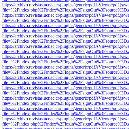
https://archivo.revistas.ucr.ac.cr/plugins/generic/pdfJsViewer/pdf.js/
file=%2Findex.php%2Findex%2Flogin%2FsignOut%3Fsource%3D.ame
https://archivo.revistas.ucr.ac.cr/plugins/generic/pdfJsViewer/pdf.js/
file=%2Findex.php%2Findex%2Flogin%2FsignOut%3Fsource%3D.ame
https://archivo.revistas.ucr.ac.cr/plugins/generic/pdfJsViewer/pdf.js/
file=%2Findex.php%2Findex%2Flogin%2FsignOut%3Fsource%3D.ame
https://archivo.revistas.ucr.ac.cr/plugins/generic/pdfJsViewer/pdf.js/
file=%2Findex.php%2Findex%2Flogin%2FsignOut%3Fsource%3D.ame
https://archivo.revistas.ucr.ac.cr/plugins/generic/pdfJsViewer/pdf.js/
file=%2Findex.php%2Findex%2Flogin%2FsignOut%3Fsource%3D.ame
https://archivo.revistas.ucr.ac.cr/plugins/generic/pdfJsViewer/pdf.js/
file=%2Findex.php%2Findex%2Flogin%2FsignOut%3Fsource%3D.ame
https://archivo.revistas.ucr.ac.cr/plugins/generic/pdfJsViewer/pdf.js/
file=%2Findex.php%2Findex%2Flogin%2FsignOut%3Fsource%3D.ame
https://archivo.revistas.ucr.ac.cr/plugins/generic/pdfJsViewer/pdf.js/
file=%2Findex.php%2Findex%2Flogin%2FsignOut%3Fsource%3D.ame
https://archivo.revistas.ucr.ac.cr/plugins/generic/pdfJsViewer/pdf.js/
file=%2Findex.php%2Findex%2Flogin%2FsignOut%3Fsource%3D.ame
https://archivo.revistas.ucr.ac.cr/plugins/generic/pdfJsViewer/pdf.js/
file=%2Findex.php%2Findex%2Flogin%2FsignOut%3Fsource%3D.ame
https://archivo.revistas.ucr.ac.cr/plugins/generic/pdfJsViewer/pdf.js/
file=%2Findex.php%2Findex%2Flogin%2FsignOut%3Fsource%3D.ame
https://archivo.revistas.ucr.ac.cr/plugins/generic/pdfJsViewer/pdf.js/
file=%2Findex.php%2Findex%2Flogin%2FsignOut%3Fsource%3D.ame