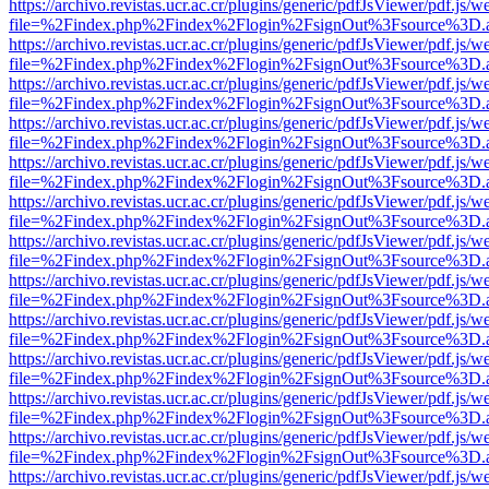
https://archivo.revistas.ucr.ac.cr/plugins/generic/pdfJsViewer/pdf.js/
file=%2Findex.php%2Findex%2Flogin%2FsignOut%3Fsource%3D.ame
https://archivo.revistas.ucr.ac.cr/plugins/generic/pdfJsViewer/pdf.js/
file=%2Findex.php%2Findex%2Flogin%2FsignOut%3Fsource%3D.ame
https://archivo.revistas.ucr.ac.cr/plugins/generic/pdfJsViewer/pdf.js/
file=%2Findex.php%2Findex%2Flogin%2FsignOut%3Fsource%3D.ame
https://archivo.revistas.ucr.ac.cr/plugins/generic/pdfJsViewer/pdf.js/
file=%2Findex.php%2Findex%2Flogin%2FsignOut%3Fsource%3D.ame
https://archivo.revistas.ucr.ac.cr/plugins/generic/pdfJsViewer/pdf.js/
file=%2Findex.php%2Findex%2Flogin%2FsignOut%3Fsource%3D.ame
https://archivo.revistas.ucr.ac.cr/plugins/generic/pdfJsViewer/pdf.js/
file=%2Findex.php%2Findex%2Flogin%2FsignOut%3Fsource%3D.ame
https://archivo.revistas.ucr.ac.cr/plugins/generic/pdfJsViewer/pdf.js/
file=%2Findex.php%2Findex%2Flogin%2FsignOut%3Fsource%3D.ame
https://archivo.revistas.ucr.ac.cr/plugins/generic/pdfJsViewer/pdf.js/
file=%2Findex.php%2Findex%2Flogin%2FsignOut%3Fsource%3D.ame
https://archivo.revistas.ucr.ac.cr/plugins/generic/pdfJsViewer/pdf.js/
file=%2Findex.php%2Findex%2Flogin%2FsignOut%3Fsource%3D.ame
https://archivo.revistas.ucr.ac.cr/plugins/generic/pdfJsViewer/pdf.js/
file=%2Findex.php%2Findex%2Flogin%2FsignOut%3Fsource%3D.ame
https://archivo.revistas.ucr.ac.cr/plugins/generic/pdfJsViewer/pdf.js/
file=%2Findex.php%2Findex%2Flogin%2FsignOut%3Fsource%3D.ame
https://archivo.revistas.ucr.ac.cr/plugins/generic/pdfJsViewer/pdf.js/
file=%2Findex.php%2Findex%2Flogin%2FsignOut%3Fsource%3D.ame
https://archivo.revistas.ucr.ac.cr/plugins/generic/pdfJsViewer/pdf.js/