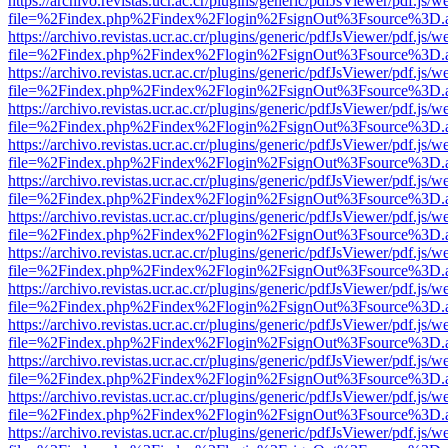
https://archivo.revistas.ucr.ac.cr/plugins/generic/pdfJsViewer/pdf.js/
file=%2Findex.php%2Findex%2Flogin%2FsignOut%3Fsource%3D.ame
https://archivo.revistas.ucr.ac.cr/plugins/generic/pdfJsViewer/pdf.js/
file=%2Findex.php%2Findex%2Flogin%2FsignOut%3Fsource%3D.ame
https://archivo.revistas.ucr.ac.cr/plugins/generic/pdfJsViewer/pdf.js/
file=%2Findex.php%2Findex%2Flogin%2FsignOut%3Fsource%3D.ame
https://archivo.revistas.ucr.ac.cr/plugins/generic/pdfJsViewer/pdf.js/
file=%2Findex.php%2Findex%2Flogin%2FsignOut%3Fsource%3D.ame
https://archivo.revistas.ucr.ac.cr/plugins/generic/pdfJsViewer/pdf.js/
file=%2Findex.php%2Findex%2Flogin%2FsignOut%3Fsource%3D.ame
https://archivo.revistas.ucr.ac.cr/plugins/generic/pdfJsViewer/pdf.js/
file=%2Findex.php%2Findex%2Flogin%2FsignOut%3Fsource%3D.ame
https://archivo.revistas.ucr.ac.cr/plugins/generic/pdfJsViewer/pdf.js/
file=%2Findex.php%2Findex%2Flogin%2FsignOut%3Fsource%3D.ame
https://archivo.revistas.ucr.ac.cr/plugins/generic/pdfJsViewer/pdf.js/
file=%2Findex.php%2Findex%2Flogin%2FsignOut%3Fsource%3D.ame
https://archivo.revistas.ucr.ac.cr/plugins/generic/pdfJsViewer/pdf.js/
file=%2Findex.php%2Findex%2Flogin%2FsignOut%3Fsource%3D.ame
https://archivo.revistas.ucr.ac.cr/plugins/generic/pdfJsViewer/pdf.js/
file=%2Findex.php%2Findex%2Flogin%2FsignOut%3Fsource%3D.ame
https://archivo.revistas.ucr.ac.cr/plugins/generic/pdfJsViewer/pdf.js/
file=%2Findex.php%2Findex%2Flogin%2FsignOut%3Fsource%3D.ame
https://archivo.revistas.ucr.ac.cr/plugins/generic/pdfJsViewer/pdf.js/
file=%2Findex.php%2Findex%2Flogin%2FsignOut%3Fsource%3D.ame
https://archivo.revistas.ucr.ac.cr/plugins/generic/pdfJsViewer/pdf.js/