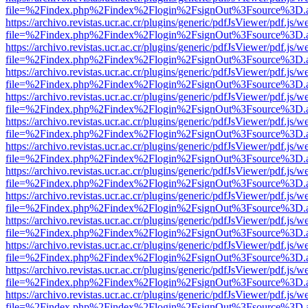
file=%2Findex.php%2Findex%2Flogin%2FsignOut%3Fsource%3D.ame
https://archivo.revistas.ucr.ac.cr/plugins/generic/pdfJsViewer/pdf.js/
file=%2Findex.php%2Findex%2Flogin%2FsignOut%3Fsource%3D.ame
https://archivo.revistas.ucr.ac.cr/plugins/generic/pdfJsViewer/pdf.js/
file=%2Findex.php%2Findex%2Flogin%2FsignOut%3Fsource%3D.ame
https://archivo.revistas.ucr.ac.cr/plugins/generic/pdfJsViewer/pdf.js/
file=%2Findex.php%2Findex%2Flogin%2FsignOut%3Fsource%3D.ame
https://archivo.revistas.ucr.ac.cr/plugins/generic/pdfJsViewer/pdf.js/
file=%2Findex.php%2Findex%2Flogin%2FsignOut%3Fsource%3D.ame
https://archivo.revistas.ucr.ac.cr/plugins/generic/pdfJsViewer/pdf.js/
file=%2Findex.php%2Findex%2Flogin%2FsignOut%3Fsource%3D.ame
https://archivo.revistas.ucr.ac.cr/plugins/generic/pdfJsViewer/pdf.js/
file=%2Findex.php%2Findex%2Flogin%2FsignOut%3Fsource%3D.ame
https://archivo.revistas.ucr.ac.cr/plugins/generic/pdfJsViewer/pdf.js/
file=%2Findex.php%2Findex%2Flogin%2FsignOut%3Fsource%3D.ame
https://archivo.revistas.ucr.ac.cr/plugins/generic/pdfJsViewer/pdf.js/
file=%2Findex.php%2Findex%2Flogin%2FsignOut%3Fsource%3D.ame
https://archivo.revistas.ucr.ac.cr/plugins/generic/pdfJsViewer/pdf.js/
file=%2Findex.php%2Findex%2Flogin%2FsignOut%3Fsource%3D.ame
https://archivo.revistas.ucr.ac.cr/plugins/generic/pdfJsViewer/pdf.js/
file=%2Findex.php%2Findex%2Flogin%2FsignOut%3Fsource%3D.ame
https://archivo.revistas.ucr.ac.cr/plugins/generic/pdfJsViewer/pdf.js/
file=%2Findex.php%2Findex%2Flogin%2FsignOut%3Fsource%3D.ame
https://archivo.revistas.ucr.ac.cr/plugins/generic/pdfJsViewer/pdf.js/
file=%2Findex.php%2Findex%2Flogin%2FsignOut%3Fsource%3D.ame