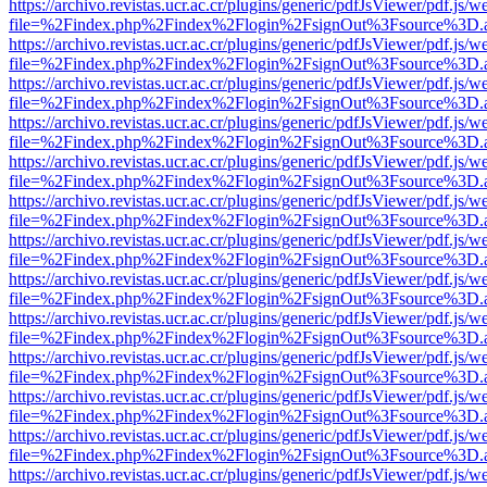
https://archivo.revistas.ucr.ac.cr/plugins/generic/pdfJsViewer/pdf.js/
file=%2Findex.php%2Findex%2Flogin%2FsignOut%3Fsource%3D.ame
https://archivo.revistas.ucr.ac.cr/plugins/generic/pdfJsViewer/pdf.js/
file=%2Findex.php%2Findex%2Flogin%2FsignOut%3Fsource%3D.ame
https://archivo.revistas.ucr.ac.cr/plugins/generic/pdfJsViewer/pdf.js/
file=%2Findex.php%2Findex%2Flogin%2FsignOut%3Fsource%3D.ame
https://archivo.revistas.ucr.ac.cr/plugins/generic/pdfJsViewer/pdf.js/
file=%2Findex.php%2Findex%2Flogin%2FsignOut%3Fsource%3D.ame
https://archivo.revistas.ucr.ac.cr/plugins/generic/pdfJsViewer/pdf.js/
file=%2Findex.php%2Findex%2Flogin%2FsignOut%3Fsource%3D.ame
https://archivo.revistas.ucr.ac.cr/plugins/generic/pdfJsViewer/pdf.js/
file=%2Findex.php%2Findex%2Flogin%2FsignOut%3Fsource%3D.ame
https://archivo.revistas.ucr.ac.cr/plugins/generic/pdfJsViewer/pdf.js/
file=%2Findex.php%2Findex%2Flogin%2FsignOut%3Fsource%3D.ame
https://archivo.revistas.ucr.ac.cr/plugins/generic/pdfJsViewer/pdf.js/
file=%2Findex.php%2Findex%2Flogin%2FsignOut%3Fsource%3D.ame
https://archivo.revistas.ucr.ac.cr/plugins/generic/pdfJsViewer/pdf.js/
file=%2Findex.php%2Findex%2Flogin%2FsignOut%3Fsource%3D.ame
https://archivo.revistas.ucr.ac.cr/plugins/generic/pdfJsViewer/pdf.js/
file=%2Findex.php%2Findex%2Flogin%2FsignOut%3Fsource%3D.ame
https://archivo.revistas.ucr.ac.cr/plugins/generic/pdfJsViewer/pdf.js/
file=%2Findex.php%2Findex%2Flogin%2FsignOut%3Fsource%3D.ame
https://archivo.revistas.ucr.ac.cr/plugins/generic/pdfJsViewer/pdf.js/
file=%2Findex.php%2Findex%2Flogin%2FsignOut%3Fsource%3D.ame
https://archivo.revistas.ucr.ac.cr/plugins/generic/pdfJsViewer/pdf.js/