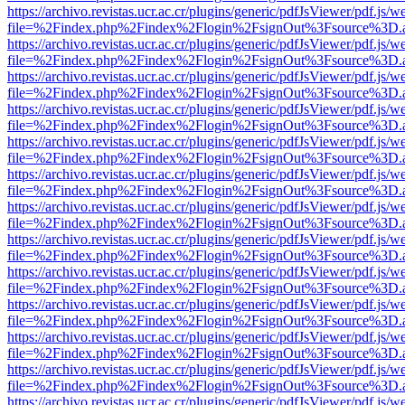
https://archivo.revistas.ucr.ac.cr/plugins/generic/pdfJsViewer/pdf.js/
file=%2Findex.php%2Findex%2Flogin%2FsignOut%3Fsource%3D.ame
https://archivo.revistas.ucr.ac.cr/plugins/generic/pdfJsViewer/pdf.js/
file=%2Findex.php%2Findex%2Flogin%2FsignOut%3Fsource%3D.ame
https://archivo.revistas.ucr.ac.cr/plugins/generic/pdfJsViewer/pdf.js/
file=%2Findex.php%2Findex%2Flogin%2FsignOut%3Fsource%3D.ame
https://archivo.revistas.ucr.ac.cr/plugins/generic/pdfJsViewer/pdf.js/
file=%2Findex.php%2Findex%2Flogin%2FsignOut%3Fsource%3D.ame
https://archivo.revistas.ucr.ac.cr/plugins/generic/pdfJsViewer/pdf.js/
file=%2Findex.php%2Findex%2Flogin%2FsignOut%3Fsource%3D.ame
https://archivo.revistas.ucr.ac.cr/plugins/generic/pdfJsViewer/pdf.js/
file=%2Findex.php%2Findex%2Flogin%2FsignOut%3Fsource%3D.ame
https://archivo.revistas.ucr.ac.cr/plugins/generic/pdfJsViewer/pdf.js/
file=%2Findex.php%2Findex%2Flogin%2FsignOut%3Fsource%3D.ame
https://archivo.revistas.ucr.ac.cr/plugins/generic/pdfJsViewer/pdf.js/
file=%2Findex.php%2Findex%2Flogin%2FsignOut%3Fsource%3D.ame
https://archivo.revistas.ucr.ac.cr/plugins/generic/pdfJsViewer/pdf.js/
file=%2Findex.php%2Findex%2Flogin%2FsignOut%3Fsource%3D.ame
https://archivo.revistas.ucr.ac.cr/plugins/generic/pdfJsViewer/pdf.js/
file=%2Findex.php%2Findex%2Flogin%2FsignOut%3Fsource%3D.ame
https://archivo.revistas.ucr.ac.cr/plugins/generic/pdfJsViewer/pdf.js/
file=%2Findex.php%2Findex%2Flogin%2FsignOut%3Fsource%3D.ame
https://archivo.revistas.ucr.ac.cr/plugins/generic/pdfJsViewer/pdf.js/
file=%2Findex.php%2Findex%2Flogin%2FsignOut%3Fsource%3D.ame
https://archivo.revistas.ucr.ac.cr/plugins/generic/pdfJsViewer/pdf.js/