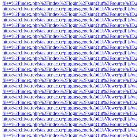
file=%2Findex.php%2Findex%2Flogin%2FsignOut%3Fsource%3D.ame
https://archivo.revistas.ucr.ac.cr/plugins/generic/pdfJsViewer/pdf.js/
file=%2Findex.php%2Findex%2Flogin%2FsignOut%3Fsource%3D.ame
https://archivo.revistas.ucr.ac.cr/plugins/generic/pdfJsViewer/pdf.js/
file=%2Findex.php%2Findex%2Flogin%2FsignOut%3Fsource%3D.ame
https://archivo.revistas.ucr.ac.cr/plugins/generic/pdfJsViewer/pdf.js/
file=%2Findex.php%2Findex%2Flogin%2FsignOut%3Fsource%3D.ame
https://archivo.revistas.ucr.ac.cr/plugins/generic/pdfJsViewer/pdf.js/
file=%2Findex.php%2Findex%2Flogin%2FsignOut%3Fsource%3D.ame
https://archivo.revistas.ucr.ac.cr/plugins/generic/pdfJsViewer/pdf.js/
file=%2Findex.php%2Findex%2Flogin%2FsignOut%3Fsource%3D.ame
https://archivo.revistas.ucr.ac.cr/plugins/generic/pdfJsViewer/pdf.js/
file=%2Findex.php%2Findex%2Flogin%2FsignOut%3Fsource%3D.ame
https://archivo.revistas.ucr.ac.cr/plugins/generic/pdfJsViewer/pdf.js/
file=%2Findex.php%2Findex%2Flogin%2FsignOut%3Fsource%3D.ame
https://archivo.revistas.ucr.ac.cr/plugins/generic/pdfJsViewer/pdf.js/
file=%2Findex.php%2Findex%2Flogin%2FsignOut%3Fsource%3D.ame
https://archivo.revistas.ucr.ac.cr/plugins/generic/pdfJsViewer/pdf.js/
file=%2Findex.php%2Findex%2Flogin%2FsignOut%3Fsource%3D.ame
https://archivo.revistas.ucr.ac.cr/plugins/generic/pdfJsViewer/pdf.js/
file=%2Findex.php%2Findex%2Flogin%2FsignOut%3Fsource%3D.ame
https://archivo.revistas.ucr.ac.cr/plugins/generic/pdfJsViewer/pdf.js/
file=%2Findex.php%2Findex%2Flogin%2FsignOut%3Fsource%3D.ame
https://archivo.revistas.ucr.ac.cr/plugins/generic/pdfJsViewer/pdf.js/
file=%2Findex.php%2Findex%2Flogin%2FsignOut%3Fsource%3D.ame