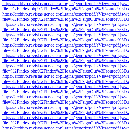
https://archivo.revistas.ucr.ac.cr/plugins/generic/pdfJsViewer/pdf.js/
file=%2Findex.php%2Findex%2Flogin%2FsignOut%3Fsource%3D.ame
https://archivo.revistas.ucr.ac.cr/plugins/generic/pdfJsViewer/pdf.js/
file=%2Findex.php%2Findex%2Flogin%2FsignOut%3Fsource%3D.ame
https://archivo.revistas.ucr.ac.cr/plugins/generic/pdfJsViewer/pdf.js/
file=%2Findex.php%2Findex%2Flogin%2FsignOut%3Fsource%3D.ame
https://archivo.revistas.ucr.ac.cr/plugins/generic/pdfJsViewer/pdf.js/
file=%2Findex.php%2Findex%2Flogin%2FsignOut%3Fsource%3D.ame
https://archivo.revistas.ucr.ac.cr/plugins/generic/pdfJsViewer/pdf.js/
file=%2Findex.php%2Findex%2Flogin%2FsignOut%3Fsource%3D.ame
https://archivo.revistas.ucr.ac.cr/plugins/generic/pdfJsViewer/pdf.js/
file=%2Findex.php%2Findex%2Flogin%2FsignOut%3Fsource%3D.ame
https://archivo.revistas.ucr.ac.cr/plugins/generic/pdfJsViewer/pdf.js/
file=%2Findex.php%2Findex%2Flogin%2FsignOut%3Fsource%3D.ame
https://archivo.revistas.ucr.ac.cr/plugins/generic/pdfJsViewer/pdf.js/
file=%2Findex.php%2Findex%2Flogin%2FsignOut%3Fsource%3D.ame
https://archivo.revistas.ucr.ac.cr/plugins/generic/pdfJsViewer/pdf.js/
file=%2Findex.php%2Findex%2Flogin%2FsignOut%3Fsource%3D.ame
https://archivo.revistas.ucr.ac.cr/plugins/generic/pdfJsViewer/pdf.js/
file=%2Findex.php%2Findex%2Flogin%2FsignOut%3Fsource%3D.ame
https://archivo.revistas.ucr.ac.cr/plugins/generic/pdfJsViewer/pdf.js/
file=%2Findex.php%2Findex%2Flogin%2FsignOut%3Fsource%3D.ame
https://archivo.revistas.ucr.ac.cr/plugins/generic/pdfJsViewer/pdf.js/
file=%2Findex.php%2Findex%2Flogin%2FsignOut%3Fsource%3D.ame
https://archivo.revistas.ucr.ac.cr/plugins/generic/pdfJsViewer/pdf.js/