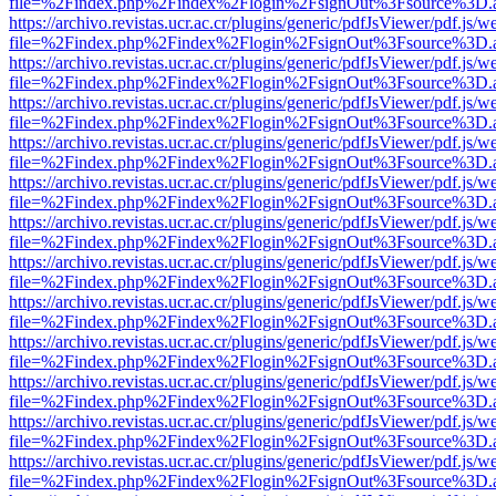
file=%2Findex.php%2Findex%2Flogin%2FsignOut%3Fsource%3D.ame
https://archivo.revistas.ucr.ac.cr/plugins/generic/pdfJsViewer/pdf.js/
file=%2Findex.php%2Findex%2Flogin%2FsignOut%3Fsource%3D.ame
https://archivo.revistas.ucr.ac.cr/plugins/generic/pdfJsViewer/pdf.js/
file=%2Findex.php%2Findex%2Flogin%2FsignOut%3Fsource%3D.ame
https://archivo.revistas.ucr.ac.cr/plugins/generic/pdfJsViewer/pdf.js/
file=%2Findex.php%2Findex%2Flogin%2FsignOut%3Fsource%3D.ame
https://archivo.revistas.ucr.ac.cr/plugins/generic/pdfJsViewer/pdf.js/
file=%2Findex.php%2Findex%2Flogin%2FsignOut%3Fsource%3D.ame
https://archivo.revistas.ucr.ac.cr/plugins/generic/pdfJsViewer/pdf.js/
file=%2Findex.php%2Findex%2Flogin%2FsignOut%3Fsource%3D.ame
https://archivo.revistas.ucr.ac.cr/plugins/generic/pdfJsViewer/pdf.js/
file=%2Findex.php%2Findex%2Flogin%2FsignOut%3Fsource%3D.ame
https://archivo.revistas.ucr.ac.cr/plugins/generic/pdfJsViewer/pdf.js/
file=%2Findex.php%2Findex%2Flogin%2FsignOut%3Fsource%3D.ame
https://archivo.revistas.ucr.ac.cr/plugins/generic/pdfJsViewer/pdf.js/
file=%2Findex.php%2Findex%2Flogin%2FsignOut%3Fsource%3D.ame
https://archivo.revistas.ucr.ac.cr/plugins/generic/pdfJsViewer/pdf.js/
file=%2Findex.php%2Findex%2Flogin%2FsignOut%3Fsource%3D.ame
https://archivo.revistas.ucr.ac.cr/plugins/generic/pdfJsViewer/pdf.js/
file=%2Findex.php%2Findex%2Flogin%2FsignOut%3Fsource%3D.ame
https://archivo.revistas.ucr.ac.cr/plugins/generic/pdfJsViewer/pdf.js/
file=%2Findex.php%2Findex%2Flogin%2FsignOut%3Fsource%3D.ame
https://archivo.revistas.ucr.ac.cr/plugins/generic/pdfJsViewer/pdf.js/
file=%2Findex.php%2Findex%2Flogin%2FsignOut%3Fsource%3D.ame