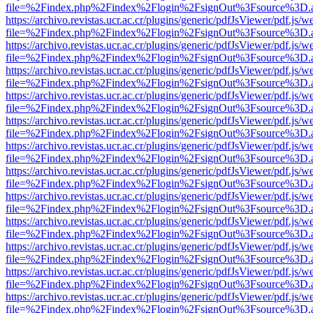
file=%2Findex.php%2Findex%2Flogin%2FsignOut%3Fsource%3D.ame
https://archivo.revistas.ucr.ac.cr/plugins/generic/pdfJsViewer/pdf.js/
file=%2Findex.php%2Findex%2Flogin%2FsignOut%3Fsource%3D.ame
https://archivo.revistas.ucr.ac.cr/plugins/generic/pdfJsViewer/pdf.js/
file=%2Findex.php%2Findex%2Flogin%2FsignOut%3Fsource%3D.ame
https://archivo.revistas.ucr.ac.cr/plugins/generic/pdfJsViewer/pdf.js/
file=%2Findex.php%2Findex%2Flogin%2FsignOut%3Fsource%3D.ame
https://archivo.revistas.ucr.ac.cr/plugins/generic/pdfJsViewer/pdf.js/
file=%2Findex.php%2Findex%2Flogin%2FsignOut%3Fsource%3D.ame
https://archivo.revistas.ucr.ac.cr/plugins/generic/pdfJsViewer/pdf.js/
file=%2Findex.php%2Findex%2Flogin%2FsignOut%3Fsource%3D.ame
https://archivo.revistas.ucr.ac.cr/plugins/generic/pdfJsViewer/pdf.js/
file=%2Findex.php%2Findex%2Flogin%2FsignOut%3Fsource%3D.ame
https://archivo.revistas.ucr.ac.cr/plugins/generic/pdfJsViewer/pdf.js/
file=%2Findex.php%2Findex%2Flogin%2FsignOut%3Fsource%3D.ame
https://archivo.revistas.ucr.ac.cr/plugins/generic/pdfJsViewer/pdf.js/
file=%2Findex.php%2Findex%2Flogin%2FsignOut%3Fsource%3D.ame
https://archivo.revistas.ucr.ac.cr/plugins/generic/pdfJsViewer/pdf.js/
file=%2Findex.php%2Findex%2Flogin%2FsignOut%3Fsource%3D.ame
https://archivo.revistas.ucr.ac.cr/plugins/generic/pdfJsViewer/pdf.js/
file=%2Findex.php%2Findex%2Flogin%2FsignOut%3Fsource%3D.ame
https://archivo.revistas.ucr.ac.cr/plugins/generic/pdfJsViewer/pdf.js/
file=%2Findex.php%2Findex%2Flogin%2FsignOut%3Fsource%3D.ame
https://archivo.revistas.ucr.ac.cr/plugins/generic/pdfJsViewer/pdf.js/
file=%2Findex.php%2Findex%2Flogin%2FsignOut%3Fsource%3D.ame