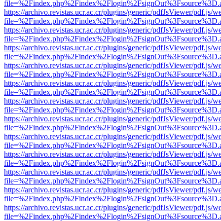
file=%2Findex.php%2Findex%2Flogin%2FsignOut%3Fsource%3D.ame
https://archivo.revistas.ucr.ac.cr/plugins/generic/pdfJsViewer/pdf.js/
file=%2Findex.php%2Findex%2Flogin%2FsignOut%3Fsource%3D.ame
https://archivo.revistas.ucr.ac.cr/plugins/generic/pdfJsViewer/pdf.js/
file=%2Findex.php%2Findex%2Flogin%2FsignOut%3Fsource%3D.ame
https://archivo.revistas.ucr.ac.cr/plugins/generic/pdfJsViewer/pdf.js/
file=%2Findex.php%2Findex%2Flogin%2FsignOut%3Fsource%3D.ame
https://archivo.revistas.ucr.ac.cr/plugins/generic/pdfJsViewer/pdf.js/
file=%2Findex.php%2Findex%2Flogin%2FsignOut%3Fsource%3D.ame
https://archivo.revistas.ucr.ac.cr/plugins/generic/pdfJsViewer/pdf.js/
file=%2Findex.php%2Findex%2Flogin%2FsignOut%3Fsource%3D.ame
https://archivo.revistas.ucr.ac.cr/plugins/generic/pdfJsViewer/pdf.js/
file=%2Findex.php%2Findex%2Flogin%2FsignOut%3Fsource%3D.ame
https://archivo.revistas.ucr.ac.cr/plugins/generic/pdfJsViewer/pdf.js/
file=%2Findex.php%2Findex%2Flogin%2FsignOut%3Fsource%3D.ame
https://archivo.revistas.ucr.ac.cr/plugins/generic/pdfJsViewer/pdf.js/
file=%2Findex.php%2Findex%2Flogin%2FsignOut%3Fsource%3D.ame
https://archivo.revistas.ucr.ac.cr/plugins/generic/pdfJsViewer/pdf.js/
file=%2Findex.php%2Findex%2Flogin%2FsignOut%3Fsource%3D.ame
https://archivo.revistas.ucr.ac.cr/plugins/generic/pdfJsViewer/pdf.js/
file=%2Findex.php%2Findex%2Flogin%2FsignOut%3Fsource%3D.ame
https://archivo.revistas.ucr.ac.cr/plugins/generic/pdfJsViewer/pdf.js/
file=%2Findex.php%2Findex%2Flogin%2FsignOut%3Fsource%3D.ame
https://archivo.revistas.ucr.ac.cr/plugins/generic/pdfJsViewer/pdf.js/
file=%2Findex.php%2Findex%2Flogin%2FsignOut%3Fsource%3D.ame