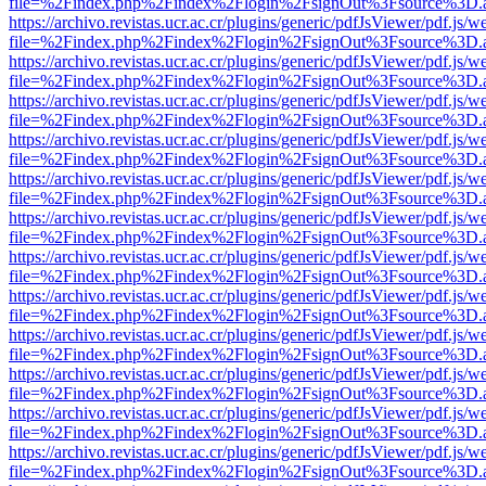
file=%2Findex.php%2Findex%2Flogin%2FsignOut%3Fsource%3D.ame
https://archivo.revistas.ucr.ac.cr/plugins/generic/pdfJsViewer/pdf.js/
file=%2Findex.php%2Findex%2Flogin%2FsignOut%3Fsource%3D.ame
https://archivo.revistas.ucr.ac.cr/plugins/generic/pdfJsViewer/pdf.js/
file=%2Findex.php%2Findex%2Flogin%2FsignOut%3Fsource%3D.ame
https://archivo.revistas.ucr.ac.cr/plugins/generic/pdfJsViewer/pdf.js/
file=%2Findex.php%2Findex%2Flogin%2FsignOut%3Fsource%3D.ame
https://archivo.revistas.ucr.ac.cr/plugins/generic/pdfJsViewer/pdf.js/
file=%2Findex.php%2Findex%2Flogin%2FsignOut%3Fsource%3D.ame
https://archivo.revistas.ucr.ac.cr/plugins/generic/pdfJsViewer/pdf.js/
file=%2Findex.php%2Findex%2Flogin%2FsignOut%3Fsource%3D.ame
https://archivo.revistas.ucr.ac.cr/plugins/generic/pdfJsViewer/pdf.js/
file=%2Findex.php%2Findex%2Flogin%2FsignOut%3Fsource%3D.ame
https://archivo.revistas.ucr.ac.cr/plugins/generic/pdfJsViewer/pdf.js/
file=%2Findex.php%2Findex%2Flogin%2FsignOut%3Fsource%3D.ame
https://archivo.revistas.ucr.ac.cr/plugins/generic/pdfJsViewer/pdf.js/
file=%2Findex.php%2Findex%2Flogin%2FsignOut%3Fsource%3D.ame
https://archivo.revistas.ucr.ac.cr/plugins/generic/pdfJsViewer/pdf.js/
file=%2Findex.php%2Findex%2Flogin%2FsignOut%3Fsource%3D.ame
https://archivo.revistas.ucr.ac.cr/plugins/generic/pdfJsViewer/pdf.js/
file=%2Findex.php%2Findex%2Flogin%2FsignOut%3Fsource%3D.ame
https://archivo.revistas.ucr.ac.cr/plugins/generic/pdfJsViewer/pdf.js/
file=%2Findex.php%2Findex%2Flogin%2FsignOut%3Fsource%3D.ame
https://archivo.revistas.ucr.ac.cr/plugins/generic/pdfJsViewer/pdf.js/
file=%2Findex.php%2Findex%2Flogin%2FsignOut%3Fsource%3D.ame