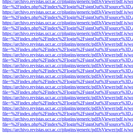
https://archivo.revistas.ucr.ac.cr/plugins/generic/pdfJsViewer/pdf.js/
file=%2Findex.php%2Findex%2Flogin%2FsignOut%3Fsource%3D.ame
https://archivo.revistas.ucr.ac.cr/plugins/generic/pdfJsViewer/pdf.js/
file=%2Findex.php%2Findex%2Flogin%2FsignOut%3Fsource%3D.ame
https://archivo.revistas.ucr.ac.cr/plugins/generic/pdfJsViewer/pdf.js/
file=%2Findex.php%2Findex%2Flogin%2FsignOut%3Fsource%3D.ame
https://archivo.revistas.ucr.ac.cr/plugins/generic/pdfJsViewer/pdf.js/
file=%2Findex.php%2Findex%2Flogin%2FsignOut%3Fsource%3D.ame
https://archivo.revistas.ucr.ac.cr/plugins/generic/pdfJsViewer/pdf.js/
file=%2Findex.php%2Findex%2Flogin%2FsignOut%3Fsource%3D.ame
https://archivo.revistas.ucr.ac.cr/plugins/generic/pdfJsViewer/pdf.js/
file=%2Findex.php%2Findex%2Flogin%2FsignOut%3Fsource%3D.ame
https://archivo.revistas.ucr.ac.cr/plugins/generic/pdfJsViewer/pdf.js/
file=%2Findex.php%2Findex%2Flogin%2FsignOut%3Fsource%3D.ame
https://archivo.revistas.ucr.ac.cr/plugins/generic/pdfJsViewer/pdf.js/
file=%2Findex.php%2Findex%2Flogin%2FsignOut%3Fsource%3D.ame
https://archivo.revistas.ucr.ac.cr/plugins/generic/pdfJsViewer/pdf.js/
file=%2Findex.php%2Findex%2Flogin%2FsignOut%3Fsource%3D.ame
https://archivo.revistas.ucr.ac.cr/plugins/generic/pdfJsViewer/pdf.js/
file=%2Findex.php%2Findex%2Flogin%2FsignOut%3Fsource%3D.ame
https://archivo.revistas.ucr.ac.cr/plugins/generic/pdfJsViewer/pdf.js/
file=%2Findex.php%2Findex%2Flogin%2FsignOut%3Fsource%3D.ame
https://archivo.revistas.ucr.ac.cr/plugins/generic/pdfJsViewer/pdf.js/
file=%2Findex.php%2Findex%2Flogin%2FsignOut%3Fsource%3D.ame
https://archivo.revistas.ucr.ac.cr/plugins/generic/pdfJsViewer/pdf.js/