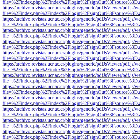
file=%2Findex.php%2Findex%2Flogin%2FsignOut%3Fsource%3D.ame
https://archivo.revistas.ucr.ac.cr/plugins/generic/pdfJsViewer/pdf.js/
file=%2Findex.php%2Findex%2Flogin%2FsignOut%3Fsource%3D.ame
https://archivo.revistas.ucr.ac.cr/plugins/generic/pdfJsViewer/pdf.js/
file=%2Findex.php%2Findex%2Flogin%2FsignOut%3Fsource%3D.ame
https://archivo.revistas.ucr.ac.cr/plugins/generic/pdfJsViewer/pdf.js/
file=%2Findex.php%2Findex%2Flogin%2FsignOut%3Fsource%3D.ame
https://archivo.revistas.ucr.ac.cr/plugins/generic/pdfJsViewer/pdf.js/
file=%2Findex.php%2Findex%2Flogin%2FsignOut%3Fsource%3D.ame
https://archivo.revistas.ucr.ac.cr/plugins/generic/pdfJsViewer/pdf.js/
file=%2Findex.php%2Findex%2Flogin%2FsignOut%3Fsource%3D.ame
https://archivo.revistas.ucr.ac.cr/plugins/generic/pdfJsViewer/pdf.js/
file=%2Findex.php%2Findex%2Flogin%2FsignOut%3Fsource%3D.ame
https://archivo.revistas.ucr.ac.cr/plugins/generic/pdfJsViewer/pdf.js/
file=%2Findex.php%2Findex%2Flogin%2FsignOut%3Fsource%3D.ame
https://archivo.revistas.ucr.ac.cr/plugins/generic/pdfJsViewer/pdf.js/
file=%2Findex.php%2Findex%2Flogin%2FsignOut%3Fsource%3D.ame
https://archivo.revistas.ucr.ac.cr/plugins/generic/pdfJsViewer/pdf.js/
file=%2Findex.php%2Findex%2Flogin%2FsignOut%3Fsource%3D.ame
https://archivo.revistas.ucr.ac.cr/plugins/generic/pdfJsViewer/pdf.js/
file=%2Findex.php%2Findex%2Flogin%2FsignOut%3Fsource%3D.ame
https://archivo.revistas.ucr.ac.cr/plugins/generic/pdfJsViewer/pdf.js/
file=%2Findex.php%2Findex%2Flogin%2FsignOut%3Fsource%3D.ame
https://archivo.revistas.ucr.ac.cr/plugins/generic/pdfJsViewer/pdf.js/
file=%2Findex.php%2Findex%2Flogin%2FsignOut%3Fsource%3D.ame