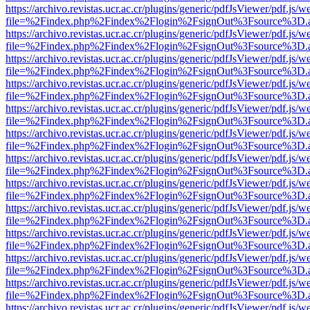
https://archivo.revistas.ucr.ac.cr/plugins/generic/pdfJsViewer/pdf.js/
file=%2Findex.php%2Findex%2Flogin%2FsignOut%3Fsource%3D.ame
https://archivo.revistas.ucr.ac.cr/plugins/generic/pdfJsViewer/pdf.js/
file=%2Findex.php%2Findex%2Flogin%2FsignOut%3Fsource%3D.ame
https://archivo.revistas.ucr.ac.cr/plugins/generic/pdfJsViewer/pdf.js/
file=%2Findex.php%2Findex%2Flogin%2FsignOut%3Fsource%3D.ame
https://archivo.revistas.ucr.ac.cr/plugins/generic/pdfJsViewer/pdf.js/
file=%2Findex.php%2Findex%2Flogin%2FsignOut%3Fsource%3D.ame
https://archivo.revistas.ucr.ac.cr/plugins/generic/pdfJsViewer/pdf.js/
file=%2Findex.php%2Findex%2Flogin%2FsignOut%3Fsource%3D.ame
https://archivo.revistas.ucr.ac.cr/plugins/generic/pdfJsViewer/pdf.js/
file=%2Findex.php%2Findex%2Flogin%2FsignOut%3Fsource%3D.ame
https://archivo.revistas.ucr.ac.cr/plugins/generic/pdfJsViewer/pdf.js/
file=%2Findex.php%2Findex%2Flogin%2FsignOut%3Fsource%3D.ame
https://archivo.revistas.ucr.ac.cr/plugins/generic/pdfJsViewer/pdf.js/
file=%2Findex.php%2Findex%2Flogin%2FsignOut%3Fsource%3D.ame
https://archivo.revistas.ucr.ac.cr/plugins/generic/pdfJsViewer/pdf.js/
file=%2Findex.php%2Findex%2Flogin%2FsignOut%3Fsource%3D.ame
https://archivo.revistas.ucr.ac.cr/plugins/generic/pdfJsViewer/pdf.js/
file=%2Findex.php%2Findex%2Flogin%2FsignOut%3Fsource%3D.ame
https://archivo.revistas.ucr.ac.cr/plugins/generic/pdfJsViewer/pdf.js/
file=%2Findex.php%2Findex%2Flogin%2FsignOut%3Fsource%3D.ame
https://archivo.revistas.ucr.ac.cr/plugins/generic/pdfJsViewer/pdf.js/
file=%2Findex.php%2Findex%2Flogin%2FsignOut%3Fsource%3D.ame
https://archivo.revistas.ucr.ac.cr/plugins/generic/pdfJsViewer/pdf.js/