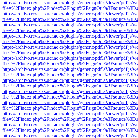
https://archivo.revistas.ucr.ac.cr/plugins/generic/pdfJsViewer/pdf.js/
file=%2Findex.php%2Findex%2Flogin%2FsignOut%3Fsource%3D.ame
https://archivo.revistas.ucr.ac.cr/plugins/generic/pdfJsViewer/pdf.js/
file=%2Findex.php%2Findex%2Flogin%2FsignOut%3Fsource%3D.ame
https://archivo.revistas.ucr.ac.cr/plugins/generic/pdfJsViewer/pdf.js/
file=%2Findex.php%2Findex%2Flogin%2FsignOut%3Fsource%3D.ame
https://archivo.revistas.ucr.ac.cr/plugins/generic/pdfJsViewer/pdf.js/
file=%2Findex.php%2Findex%2Flogin%2FsignOut%3Fsource%3D.ame
https://archivo.revistas.ucr.ac.cr/plugins/generic/pdfJsViewer/pdf.js/
file=%2Findex.php%2Findex%2Flogin%2FsignOut%3Fsource%3D.ame
https://archivo.revistas.ucr.ac.cr/plugins/generic/pdfJsViewer/pdf.js/
file=%2Findex.php%2Findex%2Flogin%2FsignOut%3Fsource%3D.ame
https://archivo.revistas.ucr.ac.cr/plugins/generic/pdfJsViewer/pdf.js/
file=%2Findex.php%2Findex%2Flogin%2FsignOut%3Fsource%3D.ame
https://archivo.revistas.ucr.ac.cr/plugins/generic/pdfJsViewer/pdf.js/
file=%2Findex.php%2Findex%2Flogin%2FsignOut%3Fsource%3D.ame
https://archivo.revistas.ucr.ac.cr/plugins/generic/pdfJsViewer/pdf.js/
file=%2Findex.php%2Findex%2Flogin%2FsignOut%3Fsource%3D.ame
https://archivo.revistas.ucr.ac.cr/plugins/generic/pdfJsViewer/pdf.js/
file=%2Findex.php%2Findex%2Flogin%2FsignOut%3Fsource%3D.ame
https://archivo.revistas.ucr.ac.cr/plugins/generic/pdfJsViewer/pdf.js/
file=%2Findex.php%2Findex%2Flogin%2FsignOut%3Fsource%3D.ame
https://archivo.revistas.ucr.ac.cr/plugins/generic/pdfJsViewer/pdf.js/
file=%2Findex.php%2Findex%2Flogin%2FsignOut%3Fsource%3D.ame
https://archivo.revistas.ucr.ac.cr/plugins/generic/pdfJsViewer/pdf.js/