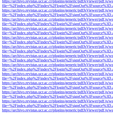
https://archivo.revistas.ucr.ac.cr/plugins/generic/pdfJsViewer/pdf.js/
file=%2Findex.php%2Findex%2Flogin%2FsignOut%3Fsource%3D.ame
https://archivo.revistas.ucr.ac.cr/plugins/generic/pdfJsViewer/pdf.js/
file=%2Findex.php%2Findex%2Flogin%2FsignOut%3Fsource%3D.ame
https://archivo.revistas.ucr.ac.cr/plugins/generic/pdfJsViewer/pdf.js/
file=%2Findex.php%2Findex%2Flogin%2FsignOut%3Fsource%3D.ame
https://archivo.revistas.ucr.ac.cr/plugins/generic/pdfJsViewer/pdf.js/
file=%2Findex.php%2Findex%2Flogin%2FsignOut%3Fsource%3D.ame
https://archivo.revistas.ucr.ac.cr/plugins/generic/pdfJsViewer/pdf.js/
file=%2Findex.php%2Findex%2Flogin%2FsignOut%3Fsource%3D.ame
https://archivo.revistas.ucr.ac.cr/plugins/generic/pdfJsViewer/pdf.js/
file=%2Findex.php%2Findex%2Flogin%2FsignOut%3Fsource%3D.ame
https://archivo.revistas.ucr.ac.cr/plugins/generic/pdfJsViewer/pdf.js/
file=%2Findex.php%2Findex%2Flogin%2FsignOut%3Fsource%3D.ame
https://archivo.revistas.ucr.ac.cr/plugins/generic/pdfJsViewer/pdf.js/
file=%2Findex.php%2Findex%2Flogin%2FsignOut%3Fsource%3D.ame
https://archivo.revistas.ucr.ac.cr/plugins/generic/pdfJsViewer/pdf.js/
file=%2Findex.php%2Findex%2Flogin%2FsignOut%3Fsource%3D.ame
https://archivo.revistas.ucr.ac.cr/plugins/generic/pdfJsViewer/pdf.js/
file=%2Findex.php%2Findex%2Flogin%2FsignOut%3Fsource%3D.ame
https://archivo.revistas.ucr.ac.cr/plugins/generic/pdfJsViewer/pdf.js/
file=%2Findex.php%2Findex%2Flogin%2FsignOut%3Fsource%3D.ame
https://archivo.revistas.ucr.ac.cr/plugins/generic/pdfJsViewer/pdf.js/
file=%2Findex.php%2Findex%2Flogin%2FsignOut%3Fsource%3D.ame
https://archivo.revistas.ucr.ac.cr/plugins/generic/pdfJsViewer/pdf.js/