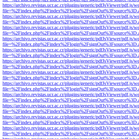
https://archivo.revistas.ucr.ac.cr/plugins/generic/pdfJsViewer/pdf.js/
file=%2Findex.php%2Findex%2Flogin%2FsignOut%3Fsource%3D.ame
https://archivo.revistas.ucr.ac.cr/plugins/generic/pdfJsViewer/pdf.js/
file=%2Findex.php%2Findex%2Flogin%2FsignOut%3Fsource%3D.ame
https://archivo.revistas.ucr.ac.cr/plugins/generic/pdfJsViewer/pdf.js/
file=%2Findex.php%2Findex%2Flogin%2FsignOut%3Fsource%3D.ame
https://archivo.revistas.ucr.ac.cr/plugins/generic/pdfJsViewer/pdf.js/
file=%2Findex.php%2Findex%2Flogin%2FsignOut%3Fsource%3D.ame
https://archivo.revistas.ucr.ac.cr/plugins/generic/pdfJsViewer/pdf.js/
file=%2Findex.php%2Findex%2Flogin%2FsignOut%3Fsource%3D.ame
https://archivo.revistas.ucr.ac.cr/plugins/generic/pdfJsViewer/pdf.js/
file=%2Findex.php%2Findex%2Flogin%2FsignOut%3Fsource%3D.ame
https://archivo.revistas.ucr.ac.cr/plugins/generic/pdfJsViewer/pdf.js/
file=%2Findex.php%2Findex%2Flogin%2FsignOut%3Fsource%3D.ame
https://archivo.revistas.ucr.ac.cr/plugins/generic/pdfJsViewer/pdf.js/
file=%2Findex.php%2Findex%2Flogin%2FsignOut%3Fsource%3D.ame
https://archivo.revistas.ucr.ac.cr/plugins/generic/pdfJsViewer/pdf.js/
file=%2Findex.php%2Findex%2Flogin%2FsignOut%3Fsource%3D.ame
https://archivo.revistas.ucr.ac.cr/plugins/generic/pdfJsViewer/pdf.js/
file=%2Findex.php%2Findex%2Flogin%2FsignOut%3Fsource%3D.ame
https://archivo.revistas.ucr.ac.cr/plugins/generic/pdfJsViewer/pdf.js/
file=%2Findex.php%2Findex%2Flogin%2FsignOut%3Fsource%3D.ame
https://archivo.revistas.ucr.ac.cr/plugins/generic/pdfJsViewer/pdf.js/
file=%2Findex.php%2Findex%2Flogin%2FsignOut%3Fsource%3D.ame