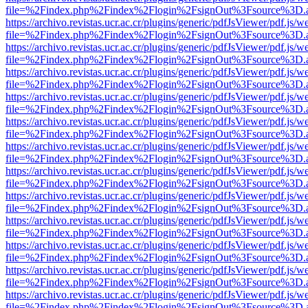
file=%2Findex.php%2Findex%2Flogin%2FsignOut%3Fsource%3D.ame
https://archivo.revistas.ucr.ac.cr/plugins/generic/pdfJsViewer/pdf.js/
file=%2Findex.php%2Findex%2Flogin%2FsignOut%3Fsource%3D.ame
https://archivo.revistas.ucr.ac.cr/plugins/generic/pdfJsViewer/pdf.js/
file=%2Findex.php%2Findex%2Flogin%2FsignOut%3Fsource%3D.ame
https://archivo.revistas.ucr.ac.cr/plugins/generic/pdfJsViewer/pdf.js/
file=%2Findex.php%2Findex%2Flogin%2FsignOut%3Fsource%3D.ame
https://archivo.revistas.ucr.ac.cr/plugins/generic/pdfJsViewer/pdf.js/
file=%2Findex.php%2Findex%2Flogin%2FsignOut%3Fsource%3D.ame
https://archivo.revistas.ucr.ac.cr/plugins/generic/pdfJsViewer/pdf.js/
file=%2Findex.php%2Findex%2Flogin%2FsignOut%3Fsource%3D.ame
https://archivo.revistas.ucr.ac.cr/plugins/generic/pdfJsViewer/pdf.js/
file=%2Findex.php%2Findex%2Flogin%2FsignOut%3Fsource%3D.ame
https://archivo.revistas.ucr.ac.cr/plugins/generic/pdfJsViewer/pdf.js/
file=%2Findex.php%2Findex%2Flogin%2FsignOut%3Fsource%3D.ame
https://archivo.revistas.ucr.ac.cr/plugins/generic/pdfJsViewer/pdf.js/
file=%2Findex.php%2Findex%2Flogin%2FsignOut%3Fsource%3D.ame
https://archivo.revistas.ucr.ac.cr/plugins/generic/pdfJsViewer/pdf.js/
file=%2Findex.php%2Findex%2Flogin%2FsignOut%3Fsource%3D.ame
https://archivo.revistas.ucr.ac.cr/plugins/generic/pdfJsViewer/pdf.js/
file=%2Findex.php%2Findex%2Flogin%2FsignOut%3Fsource%3D.ame
https://archivo.revistas.ucr.ac.cr/plugins/generic/pdfJsViewer/pdf.js/
file=%2Findex.php%2Findex%2Flogin%2FsignOut%3Fsource%3D.ame
https://archivo.revistas.ucr.ac.cr/plugins/generic/pdfJsViewer/pdf.js/
file=%2Findex.php%2Findex%2Flogin%2FsignOut%3Fsource%3D.ame