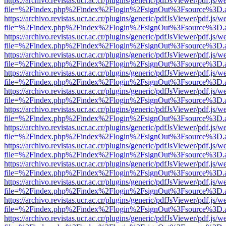
https://archivo.revistas.ucr.ac.cr/plugins/generic/pdfJsViewer/pdf.js/
file=%2Findex.php%2Findex%2Flogin%2FsignOut%3Fsource%3D.ame
https://archivo.revistas.ucr.ac.cr/plugins/generic/pdfJsViewer/pdf.js/
file=%2Findex.php%2Findex%2Flogin%2FsignOut%3Fsource%3D.ame
https://archivo.revistas.ucr.ac.cr/plugins/generic/pdfJsViewer/pdf.js/
file=%2Findex.php%2Findex%2Flogin%2FsignOut%3Fsource%3D.ame
https://archivo.revistas.ucr.ac.cr/plugins/generic/pdfJsViewer/pdf.js/
file=%2Findex.php%2Findex%2Flogin%2FsignOut%3Fsource%3D.ame
https://archivo.revistas.ucr.ac.cr/plugins/generic/pdfJsViewer/pdf.js/
file=%2Findex.php%2Findex%2Flogin%2FsignOut%3Fsource%3D.ame
https://archivo.revistas.ucr.ac.cr/plugins/generic/pdfJsViewer/pdf.js/
file=%2Findex.php%2Findex%2Flogin%2FsignOut%3Fsource%3D.ame
https://archivo.revistas.ucr.ac.cr/plugins/generic/pdfJsViewer/pdf.js/
file=%2Findex.php%2Findex%2Flogin%2FsignOut%3Fsource%3D.ame
https://archivo.revistas.ucr.ac.cr/plugins/generic/pdfJsViewer/pdf.js/
file=%2Findex.php%2Findex%2Flogin%2FsignOut%3Fsource%3D.ame
https://archivo.revistas.ucr.ac.cr/plugins/generic/pdfJsViewer/pdf.js/
file=%2Findex.php%2Findex%2Flogin%2FsignOut%3Fsource%3D.ame
https://archivo.revistas.ucr.ac.cr/plugins/generic/pdfJsViewer/pdf.js/
file=%2Findex.php%2Findex%2Flogin%2FsignOut%3Fsource%3D.ame
https://archivo.revistas.ucr.ac.cr/plugins/generic/pdfJsViewer/pdf.js/
file=%2Findex.php%2Findex%2Flogin%2FsignOut%3Fsource%3D.ame
https://archivo.revistas.ucr.ac.cr/plugins/generic/pdfJsViewer/pdf.js/
file=%2Findex.php%2Findex%2Flogin%2FsignOut%3Fsource%3D.ame
https://archivo.revistas.ucr.ac.cr/plugins/generic/pdfJsViewer/pdf.js/