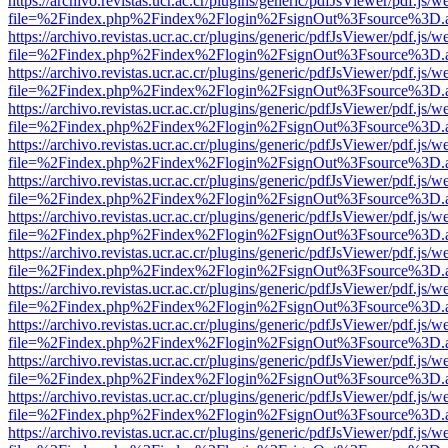
https://archivo.revistas.ucr.ac.cr/plugins/generic/pdfJsViewer/pdf.js/
file=%2Findex.php%2Findex%2Flogin%2FsignOut%3Fsource%3D.ame
https://archivo.revistas.ucr.ac.cr/plugins/generic/pdfJsViewer/pdf.js/
file=%2Findex.php%2Findex%2Flogin%2FsignOut%3Fsource%3D.ame
https://archivo.revistas.ucr.ac.cr/plugins/generic/pdfJsViewer/pdf.js/
file=%2Findex.php%2Findex%2Flogin%2FsignOut%3Fsource%3D.ame
https://archivo.revistas.ucr.ac.cr/plugins/generic/pdfJsViewer/pdf.js/
file=%2Findex.php%2Findex%2Flogin%2FsignOut%3Fsource%3D.ame
https://archivo.revistas.ucr.ac.cr/plugins/generic/pdfJsViewer/pdf.js/
file=%2Findex.php%2Findex%2Flogin%2FsignOut%3Fsource%3D.ame
https://archivo.revistas.ucr.ac.cr/plugins/generic/pdfJsViewer/pdf.js/
file=%2Findex.php%2Findex%2Flogin%2FsignOut%3Fsource%3D.ame
https://archivo.revistas.ucr.ac.cr/plugins/generic/pdfJsViewer/pdf.js/
file=%2Findex.php%2Findex%2Flogin%2FsignOut%3Fsource%3D.ame
https://archivo.revistas.ucr.ac.cr/plugins/generic/pdfJsViewer/pdf.js/
file=%2Findex.php%2Findex%2Flogin%2FsignOut%3Fsource%3D.ame
https://archivo.revistas.ucr.ac.cr/plugins/generic/pdfJsViewer/pdf.js/
file=%2Findex.php%2Findex%2Flogin%2FsignOut%3Fsource%3D.ame
https://archivo.revistas.ucr.ac.cr/plugins/generic/pdfJsViewer/pdf.js/
file=%2Findex.php%2Findex%2Flogin%2FsignOut%3Fsource%3D.ame
https://archivo.revistas.ucr.ac.cr/plugins/generic/pdfJsViewer/pdf.js/
file=%2Findex.php%2Findex%2Flogin%2FsignOut%3Fsource%3D.ame
https://archivo.revistas.ucr.ac.cr/plugins/generic/pdfJsViewer/pdf.js/
file=%2Findex.php%2Findex%2Flogin%2FsignOut%3Fsource%3D.ame
https://archivo.revistas.ucr.ac.cr/plugins/generic/pdfJsViewer/pdf.js/