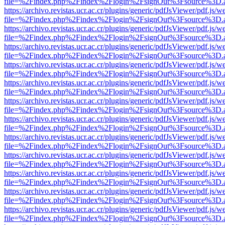
file=%2Findex.php%2Findex%2Flogin%2FsignOut%3Fsource%3D.ame
https://archivo.revistas.ucr.ac.cr/plugins/generic/pdfJsViewer/pdf.js/
file=%2Findex.php%2Findex%2Flogin%2FsignOut%3Fsource%3D.ame
https://archivo.revistas.ucr.ac.cr/plugins/generic/pdfJsViewer/pdf.js/
file=%2Findex.php%2Findex%2Flogin%2FsignOut%3Fsource%3D.ame
https://archivo.revistas.ucr.ac.cr/plugins/generic/pdfJsViewer/pdf.js/
file=%2Findex.php%2Findex%2Flogin%2FsignOut%3Fsource%3D.ame
https://archivo.revistas.ucr.ac.cr/plugins/generic/pdfJsViewer/pdf.js/
file=%2Findex.php%2Findex%2Flogin%2FsignOut%3Fsource%3D.ame
https://archivo.revistas.ucr.ac.cr/plugins/generic/pdfJsViewer/pdf.js/
file=%2Findex.php%2Findex%2Flogin%2FsignOut%3Fsource%3D.ame
https://archivo.revistas.ucr.ac.cr/plugins/generic/pdfJsViewer/pdf.js/
file=%2Findex.php%2Findex%2Flogin%2FsignOut%3Fsource%3D.ame
https://archivo.revistas.ucr.ac.cr/plugins/generic/pdfJsViewer/pdf.js/
file=%2Findex.php%2Findex%2Flogin%2FsignOut%3Fsource%3D.ame
https://archivo.revistas.ucr.ac.cr/plugins/generic/pdfJsViewer/pdf.js/
file=%2Findex.php%2Findex%2Flogin%2FsignOut%3Fsource%3D.ame
https://archivo.revistas.ucr.ac.cr/plugins/generic/pdfJsViewer/pdf.js/
file=%2Findex.php%2Findex%2Flogin%2FsignOut%3Fsource%3D.ame
https://archivo.revistas.ucr.ac.cr/plugins/generic/pdfJsViewer/pdf.js/
file=%2Findex.php%2Findex%2Flogin%2FsignOut%3Fsource%3D.ame
https://archivo.revistas.ucr.ac.cr/plugins/generic/pdfJsViewer/pdf.js/
file=%2Findex.php%2Findex%2Flogin%2FsignOut%3Fsource%3D.ame
https://archivo.revistas.ucr.ac.cr/plugins/generic/pdfJsViewer/pdf.js/
file=%2Findex.php%2Findex%2Flogin%2FsignOut%3Fsource%3D.ame