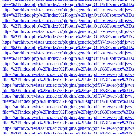
file=%2Findex.php%2Findex%2Flogin%2FsignOut%3Fsource%3D.ame
https://archivo.revistas.ucr.ac.cr/plugins/generic/pdfJsViewer/pdf.js/
file=%2Findex.php%2Findex%2Flogin%2FsignOut%3Fsource%3D.ame
https://archivo.revistas.ucr.ac.cr/plugins/generic/pdfJsViewer/pdf.js/
file=%2Findex.php%2Findex%2Flogin%2FsignOut%3Fsource%3D.ame
https://archivo.revistas.ucr.ac.cr/plugins/generic/pdfJsViewer/pdf.js/
file=%2Findex.php%2Findex%2Flogin%2FsignOut%3Fsource%3D.ame
https://archivo.revistas.ucr.ac.cr/plugins/generic/pdfJsViewer/pdf.js/
file=%2Findex.php%2Findex%2Flogin%2FsignOut%3Fsource%3D.ame
https://archivo.revistas.ucr.ac.cr/plugins/generic/pdfJsViewer/pdf.js/
file=%2Findex.php%2Findex%2Flogin%2FsignOut%3Fsource%3D.ame
https://archivo.revistas.ucr.ac.cr/plugins/generic/pdfJsViewer/pdf.js/
file=%2Findex.php%2Findex%2Flogin%2FsignOut%3Fsource%3D.ame
https://archivo.revistas.ucr.ac.cr/plugins/generic/pdfJsViewer/pdf.js/
file=%2Findex.php%2Findex%2Flogin%2FsignOut%3Fsource%3D.ame
https://archivo.revistas.ucr.ac.cr/plugins/generic/pdfJsViewer/pdf.js/
file=%2Findex.php%2Findex%2Flogin%2FsignOut%3Fsource%3D.ame
https://archivo.revistas.ucr.ac.cr/plugins/generic/pdfJsViewer/pdf.js/
file=%2Findex.php%2Findex%2Flogin%2FsignOut%3Fsource%3D.ame
https://archivo.revistas.ucr.ac.cr/plugins/generic/pdfJsViewer/pdf.js/
file=%2Findex.php%2Findex%2Flogin%2FsignOut%3Fsource%3D.ame
https://archivo.revistas.ucr.ac.cr/plugins/generic/pdfJsViewer/pdf.js/
file=%2Findex.php%2Findex%2Flogin%2FsignOut%3Fsource%3D.ame
https://archivo.revistas.ucr.ac.cr/plugins/generic/pdfJsViewer/pdf.js/
file=%2Findex.php%2Findex%2Flogin%2FsignOut%3Fsource%3D.ame