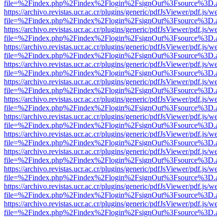
file=%2Findex.php%2Findex%2Flogin%2FsignOut%3Fsource%3D.ame
https://archivo.revistas.ucr.ac.cr/plugins/generic/pdfJsViewer/pdf.js/
file=%2Findex.php%2Findex%2Flogin%2FsignOut%3Fsource%3D.ame
https://archivo.revistas.ucr.ac.cr/plugins/generic/pdfJsViewer/pdf.js/
file=%2Findex.php%2Findex%2Flogin%2FsignOut%3Fsource%3D.ame
https://archivo.revistas.ucr.ac.cr/plugins/generic/pdfJsViewer/pdf.js/
file=%2Findex.php%2Findex%2Flogin%2FsignOut%3Fsource%3D.ame
https://archivo.revistas.ucr.ac.cr/plugins/generic/pdfJsViewer/pdf.js/
file=%2Findex.php%2Findex%2Flogin%2FsignOut%3Fsource%3D.ame
https://archivo.revistas.ucr.ac.cr/plugins/generic/pdfJsViewer/pdf.js/
file=%2Findex.php%2Findex%2Flogin%2FsignOut%3Fsource%3D.ame
https://archivo.revistas.ucr.ac.cr/plugins/generic/pdfJsViewer/pdf.js/
file=%2Findex.php%2Findex%2Flogin%2FsignOut%3Fsource%3D.ame
https://archivo.revistas.ucr.ac.cr/plugins/generic/pdfJsViewer/pdf.js/
file=%2Findex.php%2Findex%2Flogin%2FsignOut%3Fsource%3D.ame
https://archivo.revistas.ucr.ac.cr/plugins/generic/pdfJsViewer/pdf.js/
file=%2Findex.php%2Findex%2Flogin%2FsignOut%3Fsource%3D.ame
https://archivo.revistas.ucr.ac.cr/plugins/generic/pdfJsViewer/pdf.js/
file=%2Findex.php%2Findex%2Flogin%2FsignOut%3Fsource%3D.ame
https://archivo.revistas.ucr.ac.cr/plugins/generic/pdfJsViewer/pdf.js/
file=%2Findex.php%2Findex%2Flogin%2FsignOut%3Fsource%3D.ame
https://archivo.revistas.ucr.ac.cr/plugins/generic/pdfJsViewer/pdf.js/
file=%2Findex.php%2Findex%2Flogin%2FsignOut%3Fsource%3D.ame
https://archivo.revistas.ucr.ac.cr/plugins/generic/pdfJsViewer/pdf.js/
file=%2Findex.php%2Findex%2Flogin%2FsignOut%3Fsource%3D.ame