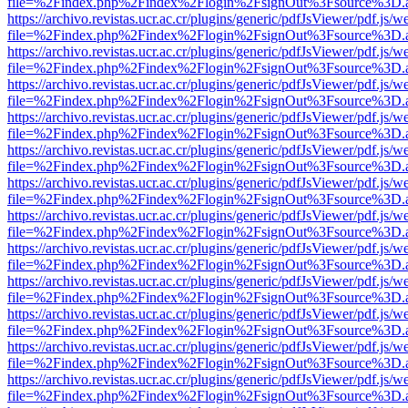
file=%2Findex.php%2Findex%2Flogin%2FsignOut%3Fsource%3D.ame
https://archivo.revistas.ucr.ac.cr/plugins/generic/pdfJsViewer/pdf.js/
file=%2Findex.php%2Findex%2Flogin%2FsignOut%3Fsource%3D.ame
https://archivo.revistas.ucr.ac.cr/plugins/generic/pdfJsViewer/pdf.js/
file=%2Findex.php%2Findex%2Flogin%2FsignOut%3Fsource%3D.ame
https://archivo.revistas.ucr.ac.cr/plugins/generic/pdfJsViewer/pdf.js/
file=%2Findex.php%2Findex%2Flogin%2FsignOut%3Fsource%3D.ame
https://archivo.revistas.ucr.ac.cr/plugins/generic/pdfJsViewer/pdf.js/
file=%2Findex.php%2Findex%2Flogin%2FsignOut%3Fsource%3D.ame
https://archivo.revistas.ucr.ac.cr/plugins/generic/pdfJsViewer/pdf.js/
file=%2Findex.php%2Findex%2Flogin%2FsignOut%3Fsource%3D.ame
https://archivo.revistas.ucr.ac.cr/plugins/generic/pdfJsViewer/pdf.js/
file=%2Findex.php%2Findex%2Flogin%2FsignOut%3Fsource%3D.ame
https://archivo.revistas.ucr.ac.cr/plugins/generic/pdfJsViewer/pdf.js/
file=%2Findex.php%2Findex%2Flogin%2FsignOut%3Fsource%3D.ame
https://archivo.revistas.ucr.ac.cr/plugins/generic/pdfJsViewer/pdf.js/
file=%2Findex.php%2Findex%2Flogin%2FsignOut%3Fsource%3D.ame
https://archivo.revistas.ucr.ac.cr/plugins/generic/pdfJsViewer/pdf.js/
file=%2Findex.php%2Findex%2Flogin%2FsignOut%3Fsource%3D.ame
https://archivo.revistas.ucr.ac.cr/plugins/generic/pdfJsViewer/pdf.js/
file=%2Findex.php%2Findex%2Flogin%2FsignOut%3Fsource%3D.ame
https://archivo.revistas.ucr.ac.cr/plugins/generic/pdfJsViewer/pdf.js/
file=%2Findex.php%2Findex%2Flogin%2FsignOut%3Fsource%3D.ame
https://archivo.revistas.ucr.ac.cr/plugins/generic/pdfJsViewer/pdf.js/
file=%2Findex.php%2Findex%2Flogin%2FsignOut%3Fsource%3D.ame