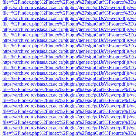
file=%2Findex.php%2Findex%2Flogin%2FsignOut%3Fsource%3D.ame
https://archivo.revistas.ucr.ac.cr/plugins/generic/pdfJsViewer/pdf.js/
file=%2Findex.php%2Findex%2Flogin%2FsignOut%3Fsource%3D.ame
https://archivo.revistas.ucr.ac.cr/plugins/generic/pdfJsViewer/pdf.js/
file=%2Findex.php%2Findex%2Flogin%2FsignOut%3Fsource%3D.ame
https://archivo.revistas.ucr.ac.cr/plugins/generic/pdfJsViewer/pdf.js/
file=%2Findex.php%2Findex%2Flogin%2FsignOut%3Fsource%3D.ame
https://archivo.revistas.ucr.ac.cr/plugins/generic/pdfJsViewer/pdf.js/
file=%2Findex.php%2Findex%2Flogin%2FsignOut%3Fsource%3D.ame
https://archivo.revistas.ucr.ac.cr/plugins/generic/pdfJsViewer/pdf.js/
file=%2Findex.php%2Findex%2Flogin%2FsignOut%3Fsource%3D.ame
https://archivo.revistas.ucr.ac.cr/plugins/generic/pdfJsViewer/pdf.js/
file=%2Findex.php%2Findex%2Flogin%2FsignOut%3Fsource%3D.ame
https://archivo.revistas.ucr.ac.cr/plugins/generic/pdfJsViewer/pdf.js/
file=%2Findex.php%2Findex%2Flogin%2FsignOut%3Fsource%3D.ame
https://archivo.revistas.ucr.ac.cr/plugins/generic/pdfJsViewer/pdf.js/
file=%2Findex.php%2Findex%2Flogin%2FsignOut%3Fsource%3D.ame
https://archivo.revistas.ucr.ac.cr/plugins/generic/pdfJsViewer/pdf.js/
file=%2Findex.php%2Findex%2Flogin%2FsignOut%3Fsource%3D.ame
https://archivo.revistas.ucr.ac.cr/plugins/generic/pdfJsViewer/pdf.js/
file=%2Findex.php%2Findex%2Flogin%2FsignOut%3Fsource%3D.ame
https://archivo.revistas.ucr.ac.cr/plugins/generic/pdfJsViewer/pdf.js/
file=%2Findex.php%2Findex%2Flogin%2FsignOut%3Fsource%3D.ame
https://archivo.revistas.ucr.ac.cr/plugins/generic/pdfJsViewer/pdf.js/
file=%2Findex.php%2Findex%2Flogin%2FsignOut%3Fsource%3D.ame