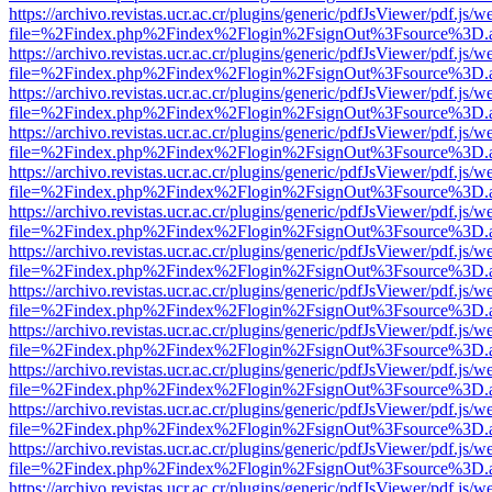
https://archivo.revistas.ucr.ac.cr/plugins/generic/pdfJsViewer/pdf.js/
file=%2Findex.php%2Findex%2Flogin%2FsignOut%3Fsource%3D.ame
https://archivo.revistas.ucr.ac.cr/plugins/generic/pdfJsViewer/pdf.js/
file=%2Findex.php%2Findex%2Flogin%2FsignOut%3Fsource%3D.ame
https://archivo.revistas.ucr.ac.cr/plugins/generic/pdfJsViewer/pdf.js/
file=%2Findex.php%2Findex%2Flogin%2FsignOut%3Fsource%3D.ame
https://archivo.revistas.ucr.ac.cr/plugins/generic/pdfJsViewer/pdf.js/
file=%2Findex.php%2Findex%2Flogin%2FsignOut%3Fsource%3D.ame
https://archivo.revistas.ucr.ac.cr/plugins/generic/pdfJsViewer/pdf.js/
file=%2Findex.php%2Findex%2Flogin%2FsignOut%3Fsource%3D.ame
https://archivo.revistas.ucr.ac.cr/plugins/generic/pdfJsViewer/pdf.js/
file=%2Findex.php%2Findex%2Flogin%2FsignOut%3Fsource%3D.ame
https://archivo.revistas.ucr.ac.cr/plugins/generic/pdfJsViewer/pdf.js/
file=%2Findex.php%2Findex%2Flogin%2FsignOut%3Fsource%3D.ame
https://archivo.revistas.ucr.ac.cr/plugins/generic/pdfJsViewer/pdf.js/
file=%2Findex.php%2Findex%2Flogin%2FsignOut%3Fsource%3D.ame
https://archivo.revistas.ucr.ac.cr/plugins/generic/pdfJsViewer/pdf.js/
file=%2Findex.php%2Findex%2Flogin%2FsignOut%3Fsource%3D.ame
https://archivo.revistas.ucr.ac.cr/plugins/generic/pdfJsViewer/pdf.js/
file=%2Findex.php%2Findex%2Flogin%2FsignOut%3Fsource%3D.ame
https://archivo.revistas.ucr.ac.cr/plugins/generic/pdfJsViewer/pdf.js/
file=%2Findex.php%2Findex%2Flogin%2FsignOut%3Fsource%3D.ame
https://archivo.revistas.ucr.ac.cr/plugins/generic/pdfJsViewer/pdf.js/
file=%2Findex.php%2Findex%2Flogin%2FsignOut%3Fsource%3D.ame
https://archivo.revistas.ucr.ac.cr/plugins/generic/pdfJsViewer/pdf.js/