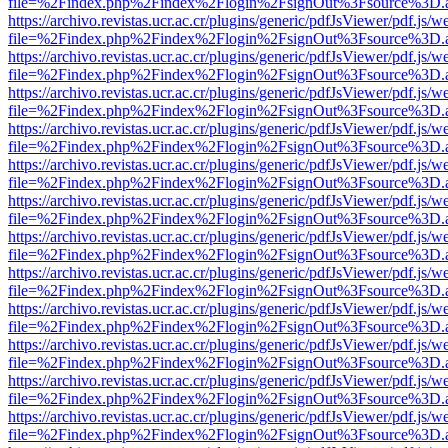
file=%2Findex.php%2Findex%2Flogin%2FsignOut%3Fsource%3D.ame
https://archivo.revistas.ucr.ac.cr/plugins/generic/pdfJsViewer/pdf.js/
file=%2Findex.php%2Findex%2Flogin%2FsignOut%3Fsource%3D.ame
https://archivo.revistas.ucr.ac.cr/plugins/generic/pdfJsViewer/pdf.js/
file=%2Findex.php%2Findex%2Flogin%2FsignOut%3Fsource%3D.ame
https://archivo.revistas.ucr.ac.cr/plugins/generic/pdfJsViewer/pdf.js/
file=%2Findex.php%2Findex%2Flogin%2FsignOut%3Fsource%3D.ame
https://archivo.revistas.ucr.ac.cr/plugins/generic/pdfJsViewer/pdf.js/
file=%2Findex.php%2Findex%2Flogin%2FsignOut%3Fsource%3D.ame
https://archivo.revistas.ucr.ac.cr/plugins/generic/pdfJsViewer/pdf.js/
file=%2Findex.php%2Findex%2Flogin%2FsignOut%3Fsource%3D.ame
https://archivo.revistas.ucr.ac.cr/plugins/generic/pdfJsViewer/pdf.js/
file=%2Findex.php%2Findex%2Flogin%2FsignOut%3Fsource%3D.ame
https://archivo.revistas.ucr.ac.cr/plugins/generic/pdfJsViewer/pdf.js/
file=%2Findex.php%2Findex%2Flogin%2FsignOut%3Fsource%3D.ame
https://archivo.revistas.ucr.ac.cr/plugins/generic/pdfJsViewer/pdf.js/
file=%2Findex.php%2Findex%2Flogin%2FsignOut%3Fsource%3D.ame
https://archivo.revistas.ucr.ac.cr/plugins/generic/pdfJsViewer/pdf.js/
file=%2Findex.php%2Findex%2Flogin%2FsignOut%3Fsource%3D.ame
https://archivo.revistas.ucr.ac.cr/plugins/generic/pdfJsViewer/pdf.js/
file=%2Findex.php%2Findex%2Flogin%2FsignOut%3Fsource%3D.ame
https://archivo.revistas.ucr.ac.cr/plugins/generic/pdfJsViewer/pdf.js/
file=%2Findex.php%2Findex%2Flogin%2FsignOut%3Fsource%3D.ame
https://archivo.revistas.ucr.ac.cr/plugins/generic/pdfJsViewer/pdf.js/
file=%2Findex.php%2Findex%2Flogin%2FsignOut%3Fsource%3D.ame