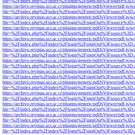
file=%2Findex.php%2Findex%2Flogin%2FsignOut%3Fsource%3D.ame
https://archivo.revistas.ucr.ac.cr/plugins/generic/pdfJsViewer/pdf.js/
file=%2Findex.php%2Findex%2Flogin%2FsignOut%3Fsource%3D.ame
https://archivo.revistas.ucr.ac.cr/plugins/generic/pdfJsViewer/pdf.js/
file=%2Findex.php%2Findex%2Flogin%2FsignOut%3Fsource%3D.ame
https://archivo.revistas.ucr.ac.cr/plugins/generic/pdfJsViewer/pdf.js/
file=%2Findex.php%2Findex%2Flogin%2FsignOut%3Fsource%3D.ame
https://archivo.revistas.ucr.ac.cr/plugins/generic/pdfJsViewer/pdf.js/
file=%2Findex.php%2Findex%2Flogin%2FsignOut%3Fsource%3D.ame
https://archivo.revistas.ucr.ac.cr/plugins/generic/pdfJsViewer/pdf.js/
file=%2Findex.php%2Findex%2Flogin%2FsignOut%3Fsource%3D.ame
https://archivo.revistas.ucr.ac.cr/plugins/generic/pdfJsViewer/pdf.js/
file=%2Findex.php%2Findex%2Flogin%2FsignOut%3Fsource%3D.ame
https://archivo.revistas.ucr.ac.cr/plugins/generic/pdfJsViewer/pdf.js/
file=%2Findex.php%2Findex%2Flogin%2FsignOut%3Fsource%3D.ame
https://archivo.revistas.ucr.ac.cr/plugins/generic/pdfJsViewer/pdf.js/
file=%2Findex.php%2Findex%2Flogin%2FsignOut%3Fsource%3D.ame
https://archivo.revistas.ucr.ac.cr/plugins/generic/pdfJsViewer/pdf.js/
file=%2Findex.php%2Findex%2Flogin%2FsignOut%3Fsource%3D.ame
https://archivo.revistas.ucr.ac.cr/plugins/generic/pdfJsViewer/pdf.js/
file=%2Findex.php%2Findex%2Flogin%2FsignOut%3Fsource%3D.ame
https://archivo.revistas.ucr.ac.cr/plugins/generic/pdfJsViewer/pdf.js/
file=%2Findex.php%2Findex%2Flogin%2FsignOut%3Fsource%3D.ame
https://archivo.revistas.ucr.ac.cr/plugins/generic/pdfJsViewer/pdf.js/
file=%2Findex.php%2Findex%2Flogin%2FsignOut%3Fsource%3D.ame