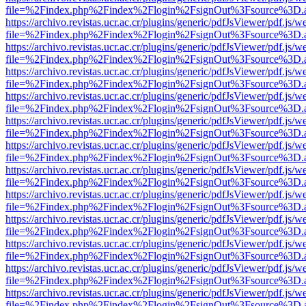
file=%2Findex.php%2Findex%2Flogin%2FsignOut%3Fsource%3D.ame
https://archivo.revistas.ucr.ac.cr/plugins/generic/pdfJsViewer/pdf.js/
file=%2Findex.php%2Findex%2Flogin%2FsignOut%3Fsource%3D.ame
https://archivo.revistas.ucr.ac.cr/plugins/generic/pdfJsViewer/pdf.js/
file=%2Findex.php%2Findex%2Flogin%2FsignOut%3Fsource%3D.ame
https://archivo.revistas.ucr.ac.cr/plugins/generic/pdfJsViewer/pdf.js/
file=%2Findex.php%2Findex%2Flogin%2FsignOut%3Fsource%3D.ame
https://archivo.revistas.ucr.ac.cr/plugins/generic/pdfJsViewer/pdf.js/
file=%2Findex.php%2Findex%2Flogin%2FsignOut%3Fsource%3D.ame
https://archivo.revistas.ucr.ac.cr/plugins/generic/pdfJsViewer/pdf.js/
file=%2Findex.php%2Findex%2Flogin%2FsignOut%3Fsource%3D.ame
https://archivo.revistas.ucr.ac.cr/plugins/generic/pdfJsViewer/pdf.js/
file=%2Findex.php%2Findex%2Flogin%2FsignOut%3Fsource%3D.ame
https://archivo.revistas.ucr.ac.cr/plugins/generic/pdfJsViewer/pdf.js/
file=%2Findex.php%2Findex%2Flogin%2FsignOut%3Fsource%3D.ame
https://archivo.revistas.ucr.ac.cr/plugins/generic/pdfJsViewer/pdf.js/
file=%2Findex.php%2Findex%2Flogin%2FsignOut%3Fsource%3D.ame
https://archivo.revistas.ucr.ac.cr/plugins/generic/pdfJsViewer/pdf.js/
file=%2Findex.php%2Findex%2Flogin%2FsignOut%3Fsource%3D.ame
https://archivo.revistas.ucr.ac.cr/plugins/generic/pdfJsViewer/pdf.js/
file=%2Findex.php%2Findex%2Flogin%2FsignOut%3Fsource%3D.ame
https://archivo.revistas.ucr.ac.cr/plugins/generic/pdfJsViewer/pdf.js/
file=%2Findex.php%2Findex%2Flogin%2FsignOut%3Fsource%3D.ame
https://archivo.revistas.ucr.ac.cr/plugins/generic/pdfJsViewer/pdf.js/
file=%2Findex.php%2Findex%2Flogin%2FsignOut%3Fsource%3D.ame