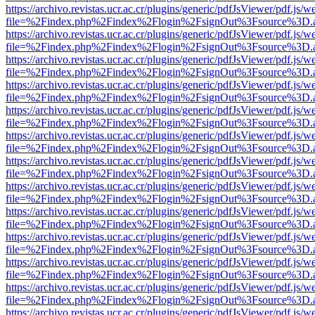
https://archivo.revistas.ucr.ac.cr/plugins/generic/pdfJsViewer/pdf.js/
file=%2Findex.php%2Findex%2Flogin%2FsignOut%3Fsource%3D.ame
https://archivo.revistas.ucr.ac.cr/plugins/generic/pdfJsViewer/pdf.js/
file=%2Findex.php%2Findex%2Flogin%2FsignOut%3Fsource%3D.ame
https://archivo.revistas.ucr.ac.cr/plugins/generic/pdfJsViewer/pdf.js/
file=%2Findex.php%2Findex%2Flogin%2FsignOut%3Fsource%3D.ame
https://archivo.revistas.ucr.ac.cr/plugins/generic/pdfJsViewer/pdf.js/
file=%2Findex.php%2Findex%2Flogin%2FsignOut%3Fsource%3D.ame
https://archivo.revistas.ucr.ac.cr/plugins/generic/pdfJsViewer/pdf.js/
file=%2Findex.php%2Findex%2Flogin%2FsignOut%3Fsource%3D.ame
https://archivo.revistas.ucr.ac.cr/plugins/generic/pdfJsViewer/pdf.js/
file=%2Findex.php%2Findex%2Flogin%2FsignOut%3Fsource%3D.ame
https://archivo.revistas.ucr.ac.cr/plugins/generic/pdfJsViewer/pdf.js/
file=%2Findex.php%2Findex%2Flogin%2FsignOut%3Fsource%3D.ame
https://archivo.revistas.ucr.ac.cr/plugins/generic/pdfJsViewer/pdf.js/
file=%2Findex.php%2Findex%2Flogin%2FsignOut%3Fsource%3D.ame
https://archivo.revistas.ucr.ac.cr/plugins/generic/pdfJsViewer/pdf.js/
file=%2Findex.php%2Findex%2Flogin%2FsignOut%3Fsource%3D.ame
https://archivo.revistas.ucr.ac.cr/plugins/generic/pdfJsViewer/pdf.js/
file=%2Findex.php%2Findex%2Flogin%2FsignOut%3Fsource%3D.ame
https://archivo.revistas.ucr.ac.cr/plugins/generic/pdfJsViewer/pdf.js/
file=%2Findex.php%2Findex%2Flogin%2FsignOut%3Fsource%3D.ame
https://archivo.revistas.ucr.ac.cr/plugins/generic/pdfJsViewer/pdf.js/
file=%2Findex.php%2Findex%2Flogin%2FsignOut%3Fsource%3D.ame
https://archivo.revistas.ucr.ac.cr/plugins/generic/pdfJsViewer/pdf.js/