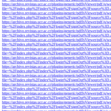
https://archivo.revistas.ucr.ac.cr/plugins/generic/pdfJsViewer/pdf.js/
file=%2Findex.php%2Findex%2Flogin%2FsignOut%3Fsource%3D.ame
https://archivo.revistas.ucr.ac.cr/plugins/generic/pdfJsViewer/pdf.js/
file=%2Findex.php%2Findex%2Flogin%2FsignOut%3Fsource%3D.ame
https://archivo.revistas.ucr.ac.cr/plugins/generic/pdfJsViewer/pdf.js/
file=%2Findex.php%2Findex%2Flogin%2FsignOut%3Fsource%3D.ame
https://archivo.revistas.ucr.ac.cr/plugins/generic/pdfJsViewer/pdf.js/
file=%2Findex.php%2Findex%2Flogin%2FsignOut%3Fsource%3D.ame
https://archivo.revistas.ucr.ac.cr/plugins/generic/pdfJsViewer/pdf.js/
file=%2Findex.php%2Findex%2Flogin%2FsignOut%3Fsource%3D.ame
https://archivo.revistas.ucr.ac.cr/plugins/generic/pdfJsViewer/pdf.js/
file=%2Findex.php%2Findex%2Flogin%2FsignOut%3Fsource%3D.ame
https://archivo.revistas.ucr.ac.cr/plugins/generic/pdfJsViewer/pdf.js/
file=%2Findex.php%2Findex%2Flogin%2FsignOut%3Fsource%3D.ame
https://archivo.revistas.ucr.ac.cr/plugins/generic/pdfJsViewer/pdf.js/
file=%2Findex.php%2Findex%2Flogin%2FsignOut%3Fsource%3D.ame
https://archivo.revistas.ucr.ac.cr/plugins/generic/pdfJsViewer/pdf.js/
file=%2Findex.php%2Findex%2Flogin%2FsignOut%3Fsource%3D.ame
https://archivo.revistas.ucr.ac.cr/plugins/generic/pdfJsViewer/pdf.js/
file=%2Findex.php%2Findex%2Flogin%2FsignOut%3Fsource%3D.ame
https://archivo.revistas.ucr.ac.cr/plugins/generic/pdfJsViewer/pdf.js/
file=%2Findex.php%2Findex%2Flogin%2FsignOut%3Fsource%3D.ame
https://archivo.revistas.ucr.ac.cr/plugins/generic/pdfJsViewer/pdf.js/
file=%2Findex.php%2Findex%2Flogin%2FsignOut%3Fsource%3D.ame