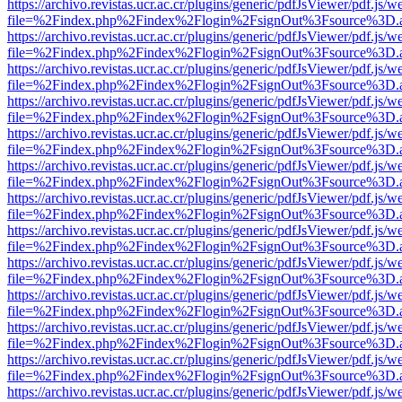
https://archivo.revistas.ucr.ac.cr/plugins/generic/pdfJsViewer/pdf.js/
file=%2Findex.php%2Findex%2Flogin%2FsignOut%3Fsource%3D.ame
https://archivo.revistas.ucr.ac.cr/plugins/generic/pdfJsViewer/pdf.js/
file=%2Findex.php%2Findex%2Flogin%2FsignOut%3Fsource%3D.ame
https://archivo.revistas.ucr.ac.cr/plugins/generic/pdfJsViewer/pdf.js/
file=%2Findex.php%2Findex%2Flogin%2FsignOut%3Fsource%3D.ame
https://archivo.revistas.ucr.ac.cr/plugins/generic/pdfJsViewer/pdf.js/
file=%2Findex.php%2Findex%2Flogin%2FsignOut%3Fsource%3D.ame
https://archivo.revistas.ucr.ac.cr/plugins/generic/pdfJsViewer/pdf.js/
file=%2Findex.php%2Findex%2Flogin%2FsignOut%3Fsource%3D.ame
https://archivo.revistas.ucr.ac.cr/plugins/generic/pdfJsViewer/pdf.js/
file=%2Findex.php%2Findex%2Flogin%2FsignOut%3Fsource%3D.ame
https://archivo.revistas.ucr.ac.cr/plugins/generic/pdfJsViewer/pdf.js/
file=%2Findex.php%2Findex%2Flogin%2FsignOut%3Fsource%3D.ame
https://archivo.revistas.ucr.ac.cr/plugins/generic/pdfJsViewer/pdf.js/
file=%2Findex.php%2Findex%2Flogin%2FsignOut%3Fsource%3D.ame
https://archivo.revistas.ucr.ac.cr/plugins/generic/pdfJsViewer/pdf.js/
file=%2Findex.php%2Findex%2Flogin%2FsignOut%3Fsource%3D.ame
https://archivo.revistas.ucr.ac.cr/plugins/generic/pdfJsViewer/pdf.js/
file=%2Findex.php%2Findex%2Flogin%2FsignOut%3Fsource%3D.ame
https://archivo.revistas.ucr.ac.cr/plugins/generic/pdfJsViewer/pdf.js/
file=%2Findex.php%2Findex%2Flogin%2FsignOut%3Fsource%3D.ame
https://archivo.revistas.ucr.ac.cr/plugins/generic/pdfJsViewer/pdf.js/
file=%2Findex.php%2Findex%2Flogin%2FsignOut%3Fsource%3D.ame
https://archivo.revistas.ucr.ac.cr/plugins/generic/pdfJsViewer/pdf.js/