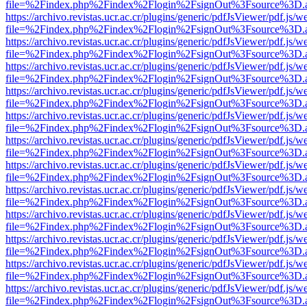
file=%2Findex.php%2Findex%2Flogin%2FsignOut%3Fsource%3D.ame
https://archivo.revistas.ucr.ac.cr/plugins/generic/pdfJsViewer/pdf.js/
file=%2Findex.php%2Findex%2Flogin%2FsignOut%3Fsource%3D.ame
https://archivo.revistas.ucr.ac.cr/plugins/generic/pdfJsViewer/pdf.js/
file=%2Findex.php%2Findex%2Flogin%2FsignOut%3Fsource%3D.ame
https://archivo.revistas.ucr.ac.cr/plugins/generic/pdfJsViewer/pdf.js/
file=%2Findex.php%2Findex%2Flogin%2FsignOut%3Fsource%3D.ame
https://archivo.revistas.ucr.ac.cr/plugins/generic/pdfJsViewer/pdf.js/
file=%2Findex.php%2Findex%2Flogin%2FsignOut%3Fsource%3D.ame
https://archivo.revistas.ucr.ac.cr/plugins/generic/pdfJsViewer/pdf.js/
file=%2Findex.php%2Findex%2Flogin%2FsignOut%3Fsource%3D.ame
https://archivo.revistas.ucr.ac.cr/plugins/generic/pdfJsViewer/pdf.js/
file=%2Findex.php%2Findex%2Flogin%2FsignOut%3Fsource%3D.ame
https://archivo.revistas.ucr.ac.cr/plugins/generic/pdfJsViewer/pdf.js/
file=%2Findex.php%2Findex%2Flogin%2FsignOut%3Fsource%3D.ame
https://archivo.revistas.ucr.ac.cr/plugins/generic/pdfJsViewer/pdf.js/
file=%2Findex.php%2Findex%2Flogin%2FsignOut%3Fsource%3D.ame
https://archivo.revistas.ucr.ac.cr/plugins/generic/pdfJsViewer/pdf.js/
file=%2Findex.php%2Findex%2Flogin%2FsignOut%3Fsource%3D.ame
https://archivo.revistas.ucr.ac.cr/plugins/generic/pdfJsViewer/pdf.js/
file=%2Findex.php%2Findex%2Flogin%2FsignOut%3Fsource%3D.ame
https://archivo.revistas.ucr.ac.cr/plugins/generic/pdfJsViewer/pdf.js/
file=%2Findex.php%2Findex%2Flogin%2FsignOut%3Fsource%3D.ame
https://archivo.revistas.ucr.ac.cr/plugins/generic/pdfJsViewer/pdf.js/
file=%2Findex.php%2Findex%2Flogin%2FsignOut%3Fsource%3D.ame