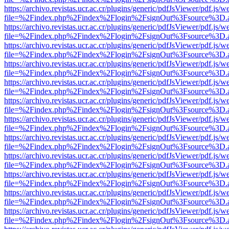
https://archivo.revistas.ucr.ac.cr/plugins/generic/pdfJsViewer/pdf.js/
file=%2Findex.php%2Findex%2Flogin%2FsignOut%3Fsource%3D.ame
https://archivo.revistas.ucr.ac.cr/plugins/generic/pdfJsViewer/pdf.js/
file=%2Findex.php%2Findex%2Flogin%2FsignOut%3Fsource%3D.ame
https://archivo.revistas.ucr.ac.cr/plugins/generic/pdfJsViewer/pdf.js/
file=%2Findex.php%2Findex%2Flogin%2FsignOut%3Fsource%3D.ame
https://archivo.revistas.ucr.ac.cr/plugins/generic/pdfJsViewer/pdf.js/
file=%2Findex.php%2Findex%2Flogin%2FsignOut%3Fsource%3D.ame
https://archivo.revistas.ucr.ac.cr/plugins/generic/pdfJsViewer/pdf.js/
file=%2Findex.php%2Findex%2Flogin%2FsignOut%3Fsource%3D.ame
https://archivo.revistas.ucr.ac.cr/plugins/generic/pdfJsViewer/pdf.js/
file=%2Findex.php%2Findex%2Flogin%2FsignOut%3Fsource%3D.ame
https://archivo.revistas.ucr.ac.cr/plugins/generic/pdfJsViewer/pdf.js/
file=%2Findex.php%2Findex%2Flogin%2FsignOut%3Fsource%3D.ame
https://archivo.revistas.ucr.ac.cr/plugins/generic/pdfJsViewer/pdf.js/
file=%2Findex.php%2Findex%2Flogin%2FsignOut%3Fsource%3D.ame
https://archivo.revistas.ucr.ac.cr/plugins/generic/pdfJsViewer/pdf.js/
file=%2Findex.php%2Findex%2Flogin%2FsignOut%3Fsource%3D.ame
https://archivo.revistas.ucr.ac.cr/plugins/generic/pdfJsViewer/pdf.js/
file=%2Findex.php%2Findex%2Flogin%2FsignOut%3Fsource%3D.ame
https://archivo.revistas.ucr.ac.cr/plugins/generic/pdfJsViewer/pdf.js/
file=%2Findex.php%2Findex%2Flogin%2FsignOut%3Fsource%3D.ame
https://archivo.revistas.ucr.ac.cr/plugins/generic/pdfJsViewer/pdf.js/
file=%2Findex.php%2Findex%2Flogin%2FsignOut%3Fsource%3D.ame