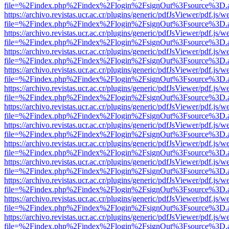
file=%2Findex.php%2Findex%2Flogin%2FsignOut%3Fsource%3D.ame
https://archivo.revistas.ucr.ac.cr/plugins/generic/pdfJsViewer/pdf.js/
file=%2Findex.php%2Findex%2Flogin%2FsignOut%3Fsource%3D.ame
https://archivo.revistas.ucr.ac.cr/plugins/generic/pdfJsViewer/pdf.js/
file=%2Findex.php%2Findex%2Flogin%2FsignOut%3Fsource%3D.ame
https://archivo.revistas.ucr.ac.cr/plugins/generic/pdfJsViewer/pdf.js/
file=%2Findex.php%2Findex%2Flogin%2FsignOut%3Fsource%3D.ame
https://archivo.revistas.ucr.ac.cr/plugins/generic/pdfJsViewer/pdf.js/
file=%2Findex.php%2Findex%2Flogin%2FsignOut%3Fsource%3D.ame
https://archivo.revistas.ucr.ac.cr/plugins/generic/pdfJsViewer/pdf.js/
file=%2Findex.php%2Findex%2Flogin%2FsignOut%3Fsource%3D.ame
https://archivo.revistas.ucr.ac.cr/plugins/generic/pdfJsViewer/pdf.js/
file=%2Findex.php%2Findex%2Flogin%2FsignOut%3Fsource%3D.ame
https://archivo.revistas.ucr.ac.cr/plugins/generic/pdfJsViewer/pdf.js/
file=%2Findex.php%2Findex%2Flogin%2FsignOut%3Fsource%3D.ame
https://archivo.revistas.ucr.ac.cr/plugins/generic/pdfJsViewer/pdf.js/
file=%2Findex.php%2Findex%2Flogin%2FsignOut%3Fsource%3D.ame
https://archivo.revistas.ucr.ac.cr/plugins/generic/pdfJsViewer/pdf.js/
file=%2Findex.php%2Findex%2Flogin%2FsignOut%3Fsource%3D.ame
https://archivo.revistas.ucr.ac.cr/plugins/generic/pdfJsViewer/pdf.js/
file=%2Findex.php%2Findex%2Flogin%2FsignOut%3Fsource%3D.ame
https://archivo.revistas.ucr.ac.cr/plugins/generic/pdfJsViewer/pdf.js/
file=%2Findex.php%2Findex%2Flogin%2FsignOut%3Fsource%3D.ame
https://archivo.revistas.ucr.ac.cr/plugins/generic/pdfJsViewer/pdf.js/
file=%2Findex.php%2Findex%2Flogin%2FsignOut%3Fsource%3D.ame