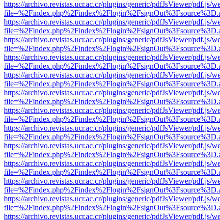
https://archivo.revistas.ucr.ac.cr/plugins/generic/pdfJsViewer/pdf.js/
file=%2Findex.php%2Findex%2Flogin%2FsignOut%3Fsource%3D.ame
https://archivo.revistas.ucr.ac.cr/plugins/generic/pdfJsViewer/pdf.js/
file=%2Findex.php%2Findex%2Flogin%2FsignOut%3Fsource%3D.ame
https://archivo.revistas.ucr.ac.cr/plugins/generic/pdfJsViewer/pdf.js/
file=%2Findex.php%2Findex%2Flogin%2FsignOut%3Fsource%3D.ame
https://archivo.revistas.ucr.ac.cr/plugins/generic/pdfJsViewer/pdf.js/
file=%2Findex.php%2Findex%2Flogin%2FsignOut%3Fsource%3D.ame
https://archivo.revistas.ucr.ac.cr/plugins/generic/pdfJsViewer/pdf.js/
file=%2Findex.php%2Findex%2Flogin%2FsignOut%3Fsource%3D.ame
https://archivo.revistas.ucr.ac.cr/plugins/generic/pdfJsViewer/pdf.js/
file=%2Findex.php%2Findex%2Flogin%2FsignOut%3Fsource%3D.ame
https://archivo.revistas.ucr.ac.cr/plugins/generic/pdfJsViewer/pdf.js/
file=%2Findex.php%2Findex%2Flogin%2FsignOut%3Fsource%3D.ame
https://archivo.revistas.ucr.ac.cr/plugins/generic/pdfJsViewer/pdf.js/
file=%2Findex.php%2Findex%2Flogin%2FsignOut%3Fsource%3D.ame
https://archivo.revistas.ucr.ac.cr/plugins/generic/pdfJsViewer/pdf.js/
file=%2Findex.php%2Findex%2Flogin%2FsignOut%3Fsource%3D.ame
https://archivo.revistas.ucr.ac.cr/plugins/generic/pdfJsViewer/pdf.js/
file=%2Findex.php%2Findex%2Flogin%2FsignOut%3Fsource%3D.ame
https://archivo.revistas.ucr.ac.cr/plugins/generic/pdfJsViewer/pdf.js/
file=%2Findex.php%2Findex%2Flogin%2FsignOut%3Fsource%3D.ame
https://archivo.revistas.ucr.ac.cr/plugins/generic/pdfJsViewer/pdf.js/
file=%2Findex.php%2Findex%2Flogin%2FsignOut%3Fsource%3D.ame
https://archivo.revistas.ucr.ac.cr/plugins/generic/pdfJsViewer/pdf.js/