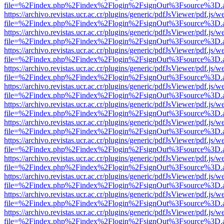
file=%2Findex.php%2Findex%2Flogin%2FsignOut%3Fsource%3D.ame
https://archivo.revistas.ucr.ac.cr/plugins/generic/pdfJsViewer/pdf.js/
file=%2Findex.php%2Findex%2Flogin%2FsignOut%3Fsource%3D.ame
https://archivo.revistas.ucr.ac.cr/plugins/generic/pdfJsViewer/pdf.js/
file=%2Findex.php%2Findex%2Flogin%2FsignOut%3Fsource%3D.ame
https://archivo.revistas.ucr.ac.cr/plugins/generic/pdfJsViewer/pdf.js/
file=%2Findex.php%2Findex%2Flogin%2FsignOut%3Fsource%3D.ame
https://archivo.revistas.ucr.ac.cr/plugins/generic/pdfJsViewer/pdf.js/
file=%2Findex.php%2Findex%2Flogin%2FsignOut%3Fsource%3D.ame
https://archivo.revistas.ucr.ac.cr/plugins/generic/pdfJsViewer/pdf.js/
file=%2Findex.php%2Findex%2Flogin%2FsignOut%3Fsource%3D.ame
https://archivo.revistas.ucr.ac.cr/plugins/generic/pdfJsViewer/pdf.js/
file=%2Findex.php%2Findex%2Flogin%2FsignOut%3Fsource%3D.ame
https://archivo.revistas.ucr.ac.cr/plugins/generic/pdfJsViewer/pdf.js/
file=%2Findex.php%2Findex%2Flogin%2FsignOut%3Fsource%3D.ame
https://archivo.revistas.ucr.ac.cr/plugins/generic/pdfJsViewer/pdf.js/
file=%2Findex.php%2Findex%2Flogin%2FsignOut%3Fsource%3D.ame
https://archivo.revistas.ucr.ac.cr/plugins/generic/pdfJsViewer/pdf.js/
file=%2Findex.php%2Findex%2Flogin%2FsignOut%3Fsource%3D.ame
https://archivo.revistas.ucr.ac.cr/plugins/generic/pdfJsViewer/pdf.js/
file=%2Findex.php%2Findex%2Flogin%2FsignOut%3Fsource%3D.ame
https://archivo.revistas.ucr.ac.cr/plugins/generic/pdfJsViewer/pdf.js/
file=%2Findex.php%2Findex%2Flogin%2FsignOut%3Fsource%3D.ame
https://archivo.revistas.ucr.ac.cr/plugins/generic/pdfJsViewer/pdf.js/
file=%2Findex.php%2Findex%2Flogin%2FsignOut%3Fsource%3D.ame