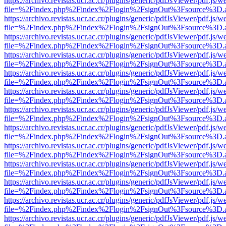
https://archivo.revistas.ucr.ac.cr/plugins/generic/pdfJsViewer/pdf.js/
file=%2Findex.php%2Findex%2Flogin%2FsignOut%3Fsource%3D.ame
https://archivo.revistas.ucr.ac.cr/plugins/generic/pdfJsViewer/pdf.js/
file=%2Findex.php%2Findex%2Flogin%2FsignOut%3Fsource%3D.ame
https://archivo.revistas.ucr.ac.cr/plugins/generic/pdfJsViewer/pdf.js/
file=%2Findex.php%2Findex%2Flogin%2FsignOut%3Fsource%3D.ame
https://archivo.revistas.ucr.ac.cr/plugins/generic/pdfJsViewer/pdf.js/
file=%2Findex.php%2Findex%2Flogin%2FsignOut%3Fsource%3D.ame
https://archivo.revistas.ucr.ac.cr/plugins/generic/pdfJsViewer/pdf.js/
file=%2Findex.php%2Findex%2Flogin%2FsignOut%3Fsource%3D.ame
https://archivo.revistas.ucr.ac.cr/plugins/generic/pdfJsViewer/pdf.js/
file=%2Findex.php%2Findex%2Flogin%2FsignOut%3Fsource%3D.ame
https://archivo.revistas.ucr.ac.cr/plugins/generic/pdfJsViewer/pdf.js/
file=%2Findex.php%2Findex%2Flogin%2FsignOut%3Fsource%3D.ame
https://archivo.revistas.ucr.ac.cr/plugins/generic/pdfJsViewer/pdf.js/
file=%2Findex.php%2Findex%2Flogin%2FsignOut%3Fsource%3D.ame
https://archivo.revistas.ucr.ac.cr/plugins/generic/pdfJsViewer/pdf.js/
file=%2Findex.php%2Findex%2Flogin%2FsignOut%3Fsource%3D.ame
https://archivo.revistas.ucr.ac.cr/plugins/generic/pdfJsViewer/pdf.js/
file=%2Findex.php%2Findex%2Flogin%2FsignOut%3Fsource%3D.ame
https://archivo.revistas.ucr.ac.cr/plugins/generic/pdfJsViewer/pdf.js/
file=%2Findex.php%2Findex%2Flogin%2FsignOut%3Fsource%3D.ame
https://archivo.revistas.ucr.ac.cr/plugins/generic/pdfJsViewer/pdf.js/
file=%2Findex.php%2Findex%2Flogin%2FsignOut%3Fsource%3D.ame
https://archivo.revistas.ucr.ac.cr/plugins/generic/pdfJsViewer/pdf.js/