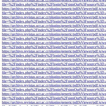
https://archivo.revistas.ucr.ac.cr/plugins/generic/pdfJsViewer/pdf.js/
file=%2Findex.php%2Findex%2Flogin%2FsignOut%3Fsource%3D.ame
https://archivo.revistas.ucr.ac.cr/plugins/generic/pdfJsViewer/pdf.js/
file=%2Findex.php%2Findex%2Flogin%2FsignOut%3Fsource%3D.ame
https://archivo.revistas.ucr.ac.cr/plugins/generic/pdfJsViewer/pdf.js/
file=%2Findex.php%2Findex%2Flogin%2FsignOut%3Fsource%3D.ame
https://archivo.revistas.ucr.ac.cr/plugins/generic/pdfJsViewer/pdf.js/
file=%2Findex.php%2Findex%2Flogin%2FsignOut%3Fsource%3D.ame
https://archivo.revistas.ucr.ac.cr/plugins/generic/pdfJsViewer/pdf.js/
file=%2Findex.php%2Findex%2Flogin%2FsignOut%3Fsource%3D.ame
https://archivo.revistas.ucr.ac.cr/plugins/generic/pdfJsViewer/pdf.js/
file=%2Findex.php%2Findex%2Flogin%2FsignOut%3Fsource%3D.ame
https://archivo.revistas.ucr.ac.cr/plugins/generic/pdfJsViewer/pdf.js/
file=%2Findex.php%2Findex%2Flogin%2FsignOut%3Fsource%3D.ame
https://archivo.revistas.ucr.ac.cr/plugins/generic/pdfJsViewer/pdf.js/
file=%2Findex.php%2Findex%2Flogin%2FsignOut%3Fsource%3D.ame
https://archivo.revistas.ucr.ac.cr/plugins/generic/pdfJsViewer/pdf.js/
file=%2Findex.php%2Findex%2Flogin%2FsignOut%3Fsource%3D.ame
https://archivo.revistas.ucr.ac.cr/plugins/generic/pdfJsViewer/pdf.js/
file=%2Findex.php%2Findex%2Flogin%2FsignOut%3Fsource%3D.ame
https://archivo.revistas.ucr.ac.cr/plugins/generic/pdfJsViewer/pdf.js/
file=%2Findex.php%2Findex%2Flogin%2FsignOut%3Fsource%3D.ame
https://archivo.revistas.ucr.ac.cr/plugins/generic/pdfJsViewer/pdf.js/
file=%2Findex.php%2Findex%2Flogin%2FsignOut%3Fsource%3D.ame
https://archivo.revistas.ucr.ac.cr/plugins/generic/pdfJsViewer/pdf.js/