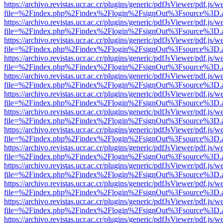
https://archivo.revistas.ucr.ac.cr/plugins/generic/pdfJsViewer/pdf.js/
file=%2Findex.php%2Findex%2Flogin%2FsignOut%3Fsource%3D.ame
https://archivo.revistas.ucr.ac.cr/plugins/generic/pdfJsViewer/pdf.js/
file=%2Findex.php%2Findex%2Flogin%2FsignOut%3Fsource%3D.ame
https://archivo.revistas.ucr.ac.cr/plugins/generic/pdfJsViewer/pdf.js/
file=%2Findex.php%2Findex%2Flogin%2FsignOut%3Fsource%3D.ame
https://archivo.revistas.ucr.ac.cr/plugins/generic/pdfJsViewer/pdf.js/
file=%2Findex.php%2Findex%2Flogin%2FsignOut%3Fsource%3D.ame
https://archivo.revistas.ucr.ac.cr/plugins/generic/pdfJsViewer/pdf.js/
file=%2Findex.php%2Findex%2Flogin%2FsignOut%3Fsource%3D.ame
https://archivo.revistas.ucr.ac.cr/plugins/generic/pdfJsViewer/pdf.js/
file=%2Findex.php%2Findex%2Flogin%2FsignOut%3Fsource%3D.ame
https://archivo.revistas.ucr.ac.cr/plugins/generic/pdfJsViewer/pdf.js/
file=%2Findex.php%2Findex%2Flogin%2FsignOut%3Fsource%3D.ame
https://archivo.revistas.ucr.ac.cr/plugins/generic/pdfJsViewer/pdf.js/
file=%2Findex.php%2Findex%2Flogin%2FsignOut%3Fsource%3D.ame
https://archivo.revistas.ucr.ac.cr/plugins/generic/pdfJsViewer/pdf.js/
file=%2Findex.php%2Findex%2Flogin%2FsignOut%3Fsource%3D.ame
https://archivo.revistas.ucr.ac.cr/plugins/generic/pdfJsViewer/pdf.js/
file=%2Findex.php%2Findex%2Flogin%2FsignOut%3Fsource%3D.ame
https://archivo.revistas.ucr.ac.cr/plugins/generic/pdfJsViewer/pdf.js/
file=%2Findex.php%2Findex%2Flogin%2FsignOut%3Fsource%3D.ame
https://archivo.revistas.ucr.ac.cr/plugins/generic/pdfJsViewer/pdf.js/
file=%2Findex.php%2Findex%2Flogin%2FsignOut%3Fsource%3D.ame
https://archivo.revistas.ucr.ac.cr/plugins/generic/pdfJsViewer/pdf.js/