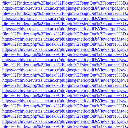
file=%2Findex.php%2Findex%2Flogin%2FsignOut%3Fsource%3D.ame
https://archivo.revistas.ucr.ac.cr/plugins/generic/pdfJsViewer/pdf.js/
file=%2Findex.php%2Findex%2Flogin%2FsignOut%3Fsource%3D.ame
https://archivo.revistas.ucr.ac.cr/plugins/generic/pdfJsViewer/pdf.js/
file=%2Findex.php%2Findex%2Flogin%2FsignOut%3Fsource%3D.ame
https://archivo.revistas.ucr.ac.cr/plugins/generic/pdfJsViewer/pdf.js/
file=%2Findex.php%2Findex%2Flogin%2FsignOut%3Fsource%3D.ame
https://archivo.revistas.ucr.ac.cr/plugins/generic/pdfJsViewer/pdf.js/
file=%2Findex.php%2Findex%2Flogin%2FsignOut%3Fsource%3D.ame
https://archivo.revistas.ucr.ac.cr/plugins/generic/pdfJsViewer/pdf.js/
file=%2Findex.php%2Findex%2Flogin%2FsignOut%3Fsource%3D.ame
https://archivo.revistas.ucr.ac.cr/plugins/generic/pdfJsViewer/pdf.js/
file=%2Findex.php%2Findex%2Flogin%2FsignOut%3Fsource%3D.ame
https://archivo.revistas.ucr.ac.cr/plugins/generic/pdfJsViewer/pdf.js/
file=%2Findex.php%2Findex%2Flogin%2FsignOut%3Fsource%3D.ame
https://archivo.revistas.ucr.ac.cr/plugins/generic/pdfJsViewer/pdf.js/
file=%2Findex.php%2Findex%2Flogin%2FsignOut%3Fsource%3D.ame
https://archivo.revistas.ucr.ac.cr/plugins/generic/pdfJsViewer/pdf.js/
file=%2Findex.php%2Findex%2Flogin%2FsignOut%3Fsource%3D.ame
https://archivo.revistas.ucr.ac.cr/plugins/generic/pdfJsViewer/pdf.js/
file=%2Findex.php%2Findex%2Flogin%2FsignOut%3Fsource%3D.ame
https://archivo.revistas.ucr.ac.cr/plugins/generic/pdfJsViewer/pdf.js/
file=%2Findex.php%2Findex%2Flogin%2FsignOut%3Fsource%3D.ame
https://archivo.revistas.ucr.ac.cr/plugins/generic/pdfJsViewer/pdf.js/
file=%2Findex.php%2Findex%2Flogin%2FsignOut%3Fsource%3D.ame