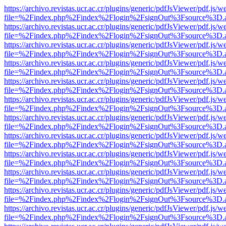
https://archivo.revistas.ucr.ac.cr/plugins/generic/pdfJsViewer/pdf.js/
file=%2Findex.php%2Findex%2Flogin%2FsignOut%3Fsource%3D.ame
https://archivo.revistas.ucr.ac.cr/plugins/generic/pdfJsViewer/pdf.js/
file=%2Findex.php%2Findex%2Flogin%2FsignOut%3Fsource%3D.ame
https://archivo.revistas.ucr.ac.cr/plugins/generic/pdfJsViewer/pdf.js/
file=%2Findex.php%2Findex%2Flogin%2FsignOut%3Fsource%3D.ame
https://archivo.revistas.ucr.ac.cr/plugins/generic/pdfJsViewer/pdf.js/
file=%2Findex.php%2Findex%2Flogin%2FsignOut%3Fsource%3D.ame
https://archivo.revistas.ucr.ac.cr/plugins/generic/pdfJsViewer/pdf.js/
file=%2Findex.php%2Findex%2Flogin%2FsignOut%3Fsource%3D.ame
https://archivo.revistas.ucr.ac.cr/plugins/generic/pdfJsViewer/pdf.js/
file=%2Findex.php%2Findex%2Flogin%2FsignOut%3Fsource%3D.ame
https://archivo.revistas.ucr.ac.cr/plugins/generic/pdfJsViewer/pdf.js/
file=%2Findex.php%2Findex%2Flogin%2FsignOut%3Fsource%3D.ame
https://archivo.revistas.ucr.ac.cr/plugins/generic/pdfJsViewer/pdf.js/
file=%2Findex.php%2Findex%2Flogin%2FsignOut%3Fsource%3D.ame
https://archivo.revistas.ucr.ac.cr/plugins/generic/pdfJsViewer/pdf.js/
file=%2Findex.php%2Findex%2Flogin%2FsignOut%3Fsource%3D.ame
https://archivo.revistas.ucr.ac.cr/plugins/generic/pdfJsViewer/pdf.js/
file=%2Findex.php%2Findex%2Flogin%2FsignOut%3Fsource%3D.ame
https://archivo.revistas.ucr.ac.cr/plugins/generic/pdfJsViewer/pdf.js/
file=%2Findex.php%2Findex%2Flogin%2FsignOut%3Fsource%3D.ame
https://archivo.revistas.ucr.ac.cr/plugins/generic/pdfJsViewer/pdf.js/
file=%2Findex.php%2Findex%2Flogin%2FsignOut%3Fsource%3D.ame