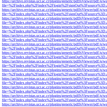
https://archivo.revistas.ucr.ac.cr/plugins/generic/pdfJsViewer/pdf.js/
file=%2Findex.php%2Findex%2Flogin%2FsignOut%3Fsource%3D.ame
https://archivo.revistas.ucr.ac.cr/plugins/generic/pdfJsViewer/pdf.js/
file=%2Findex.php%2Findex%2Flogin%2FsignOut%3Fsource%3D.ame
https://archivo.revistas.ucr.ac.cr/plugins/generic/pdfJsViewer/pdf.js/
file=%2Findex.php%2Findex%2Flogin%2FsignOut%3Fsource%3D.ame
https://archivo.revistas.ucr.ac.cr/plugins/generic/pdfJsViewer/pdf.js/
file=%2Findex.php%2Findex%2Flogin%2FsignOut%3Fsource%3D.ame
https://archivo.revistas.ucr.ac.cr/plugins/generic/pdfJsViewer/pdf.js/
file=%2Findex.php%2Findex%2Flogin%2FsignOut%3Fsource%3D.ame
https://archivo.revistas.ucr.ac.cr/plugins/generic/pdfJsViewer/pdf.js/
file=%2Findex.php%2Findex%2Flogin%2FsignOut%3Fsource%3D.ame
https://archivo.revistas.ucr.ac.cr/plugins/generic/pdfJsViewer/pdf.js/
file=%2Findex.php%2Findex%2Flogin%2FsignOut%3Fsource%3D.ame
https://archivo.revistas.ucr.ac.cr/plugins/generic/pdfJsViewer/pdf.js/
file=%2Findex.php%2Findex%2Flogin%2FsignOut%3Fsource%3D.ame
https://archivo.revistas.ucr.ac.cr/plugins/generic/pdfJsViewer/pdf.js/
file=%2Findex.php%2Findex%2Flogin%2FsignOut%3Fsource%3D.ame
https://archivo.revistas.ucr.ac.cr/plugins/generic/pdfJsViewer/pdf.js/
file=%2Findex.php%2Findex%2Flogin%2FsignOut%3Fsource%3D.ame
https://archivo.revistas.ucr.ac.cr/plugins/generic/pdfJsViewer/pdf.js/
file=%2Findex.php%2Findex%2Flogin%2FsignOut%3Fsource%3D.ame
https://archivo.revistas.ucr.ac.cr/plugins/generic/pdfJsViewer/pdf.js/
file=%2Findex.php%2Findex%2Flogin%2FsignOut%3Fsource%3D.ame
https://archivo.revistas.ucr.ac.cr/plugins/generic/pdfJsViewer/pdf.js/