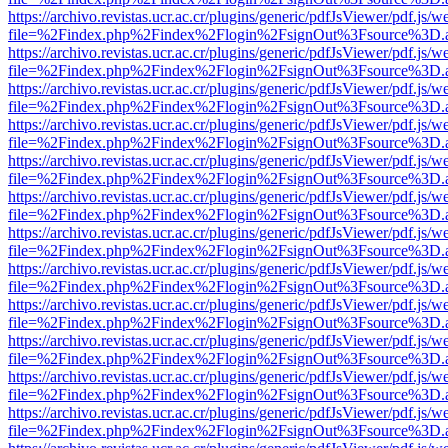
https://archivo.revistas.ucr.ac.cr/plugins/generic/pdfJsViewer/pdf.js/
file=%2Findex.php%2Findex%2Flogin%2FsignOut%3Fsource%3D.ame
https://archivo.revistas.ucr.ac.cr/plugins/generic/pdfJsViewer/pdf.js/
file=%2Findex.php%2Findex%2Flogin%2FsignOut%3Fsource%3D.ame
https://archivo.revistas.ucr.ac.cr/plugins/generic/pdfJsViewer/pdf.js/
file=%2Findex.php%2Findex%2Flogin%2FsignOut%3Fsource%3D.ame
https://archivo.revistas.ucr.ac.cr/plugins/generic/pdfJsViewer/pdf.js/
file=%2Findex.php%2Findex%2Flogin%2FsignOut%3Fsource%3D.ame
https://archivo.revistas.ucr.ac.cr/plugins/generic/pdfJsViewer/pdf.js/
file=%2Findex.php%2Findex%2Flogin%2FsignOut%3Fsource%3D.ame
https://archivo.revistas.ucr.ac.cr/plugins/generic/pdfJsViewer/pdf.js/
file=%2Findex.php%2Findex%2Flogin%2FsignOut%3Fsource%3D.ame
https://archivo.revistas.ucr.ac.cr/plugins/generic/pdfJsViewer/pdf.js/
file=%2Findex.php%2Findex%2Flogin%2FsignOut%3Fsource%3D.ame
https://archivo.revistas.ucr.ac.cr/plugins/generic/pdfJsViewer/pdf.js/
file=%2Findex.php%2Findex%2Flogin%2FsignOut%3Fsource%3D.ame
https://archivo.revistas.ucr.ac.cr/plugins/generic/pdfJsViewer/pdf.js/
file=%2Findex.php%2Findex%2Flogin%2FsignOut%3Fsource%3D.ame
https://archivo.revistas.ucr.ac.cr/plugins/generic/pdfJsViewer/pdf.js/
file=%2Findex.php%2Findex%2Flogin%2FsignOut%3Fsource%3D.ame
https://archivo.revistas.ucr.ac.cr/plugins/generic/pdfJsViewer/pdf.js/
file=%2Findex.php%2Findex%2Flogin%2FsignOut%3Fsource%3D.ame
https://archivo.revistas.ucr.ac.cr/plugins/generic/pdfJsViewer/pdf.js/
file=%2Findex.php%2Findex%2Flogin%2FsignOut%3Fsource%3D.ame