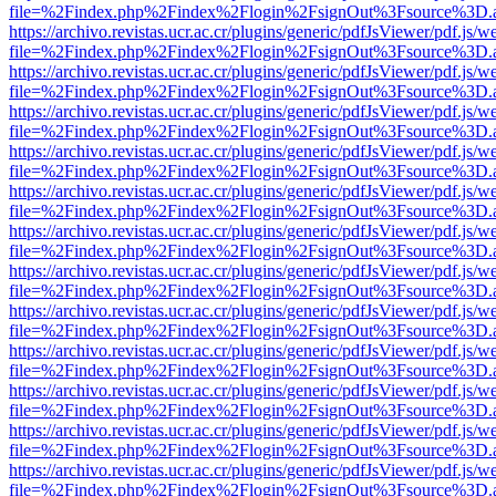
file=%2Findex.php%2Findex%2Flogin%2FsignOut%3Fsource%3D.ame
https://archivo.revistas.ucr.ac.cr/plugins/generic/pdfJsViewer/pdf.js/
file=%2Findex.php%2Findex%2Flogin%2FsignOut%3Fsource%3D.ame
https://archivo.revistas.ucr.ac.cr/plugins/generic/pdfJsViewer/pdf.js/
file=%2Findex.php%2Findex%2Flogin%2FsignOut%3Fsource%3D.ame
https://archivo.revistas.ucr.ac.cr/plugins/generic/pdfJsViewer/pdf.js/
file=%2Findex.php%2Findex%2Flogin%2FsignOut%3Fsource%3D.ame
https://archivo.revistas.ucr.ac.cr/plugins/generic/pdfJsViewer/pdf.js/
file=%2Findex.php%2Findex%2Flogin%2FsignOut%3Fsource%3D.ame
https://archivo.revistas.ucr.ac.cr/plugins/generic/pdfJsViewer/pdf.js/
file=%2Findex.php%2Findex%2Flogin%2FsignOut%3Fsource%3D.ame
https://archivo.revistas.ucr.ac.cr/plugins/generic/pdfJsViewer/pdf.js/
file=%2Findex.php%2Findex%2Flogin%2FsignOut%3Fsource%3D.ame
https://archivo.revistas.ucr.ac.cr/plugins/generic/pdfJsViewer/pdf.js/
file=%2Findex.php%2Findex%2Flogin%2FsignOut%3Fsource%3D.ame
https://archivo.revistas.ucr.ac.cr/plugins/generic/pdfJsViewer/pdf.js/
file=%2Findex.php%2Findex%2Flogin%2FsignOut%3Fsource%3D.ame
https://archivo.revistas.ucr.ac.cr/plugins/generic/pdfJsViewer/pdf.js/
file=%2Findex.php%2Findex%2Flogin%2FsignOut%3Fsource%3D.ame
https://archivo.revistas.ucr.ac.cr/plugins/generic/pdfJsViewer/pdf.js/
file=%2Findex.php%2Findex%2Flogin%2FsignOut%3Fsource%3D.ame
https://archivo.revistas.ucr.ac.cr/plugins/generic/pdfJsViewer/pdf.js/
file=%2Findex.php%2Findex%2Flogin%2FsignOut%3Fsource%3D.ame
https://archivo.revistas.ucr.ac.cr/plugins/generic/pdfJsViewer/pdf.js/
file=%2Findex.php%2Findex%2Flogin%2FsignOut%3Fsource%3D.ame