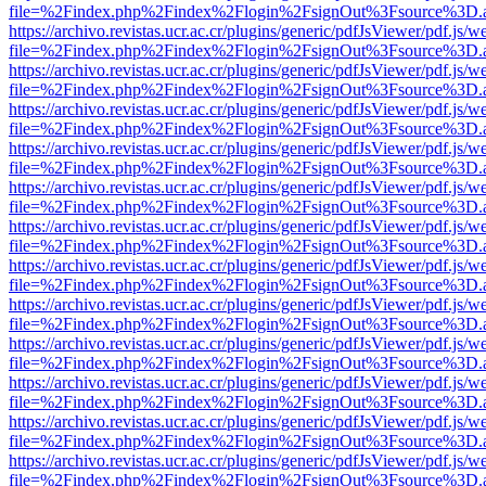
file=%2Findex.php%2Findex%2Flogin%2FsignOut%3Fsource%3D.ame
https://archivo.revistas.ucr.ac.cr/plugins/generic/pdfJsViewer/pdf.js/
file=%2Findex.php%2Findex%2Flogin%2FsignOut%3Fsource%3D.ame
https://archivo.revistas.ucr.ac.cr/plugins/generic/pdfJsViewer/pdf.js/
file=%2Findex.php%2Findex%2Flogin%2FsignOut%3Fsource%3D.ame
https://archivo.revistas.ucr.ac.cr/plugins/generic/pdfJsViewer/pdf.js/
file=%2Findex.php%2Findex%2Flogin%2FsignOut%3Fsource%3D.ame
https://archivo.revistas.ucr.ac.cr/plugins/generic/pdfJsViewer/pdf.js/
file=%2Findex.php%2Findex%2Flogin%2FsignOut%3Fsource%3D.ame
https://archivo.revistas.ucr.ac.cr/plugins/generic/pdfJsViewer/pdf.js/
file=%2Findex.php%2Findex%2Flogin%2FsignOut%3Fsource%3D.ame
https://archivo.revistas.ucr.ac.cr/plugins/generic/pdfJsViewer/pdf.js/
file=%2Findex.php%2Findex%2Flogin%2FsignOut%3Fsource%3D.ame
https://archivo.revistas.ucr.ac.cr/plugins/generic/pdfJsViewer/pdf.js/
file=%2Findex.php%2Findex%2Flogin%2FsignOut%3Fsource%3D.ame
https://archivo.revistas.ucr.ac.cr/plugins/generic/pdfJsViewer/pdf.js/
file=%2Findex.php%2Findex%2Flogin%2FsignOut%3Fsource%3D.ame
https://archivo.revistas.ucr.ac.cr/plugins/generic/pdfJsViewer/pdf.js/
file=%2Findex.php%2Findex%2Flogin%2FsignOut%3Fsource%3D.ame
https://archivo.revistas.ucr.ac.cr/plugins/generic/pdfJsViewer/pdf.js/
file=%2Findex.php%2Findex%2Flogin%2FsignOut%3Fsource%3D.ame
https://archivo.revistas.ucr.ac.cr/plugins/generic/pdfJsViewer/pdf.js/
file=%2Findex.php%2Findex%2Flogin%2FsignOut%3Fsource%3D.ame
https://archivo.revistas.ucr.ac.cr/plugins/generic/pdfJsViewer/pdf.js/
file=%2Findex.php%2Findex%2Flogin%2FsignOut%3Fsource%3D.ame