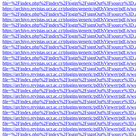
file=%2Findex.php%2Findex%2Flogin%2FsignOut%3Fsource%3D.ame
https://archivo.revistas.ucr.ac.cr/plugins/generic/pdfJsViewer/pdf.js/
file=%2Findex.php%2Findex%2Flogin%2FsignOut%3Fsource%3D.ame
https://archivo.revistas.ucr.ac.cr/plugins/generic/pdfJsViewer/pdf.js/
file=%2Findex.php%2Findex%2Flogin%2FsignOut%3Fsource%3D.ame
https://archivo.revistas.ucr.ac.cr/plugins/generic/pdfJsViewer/pdf.js/
file=%2Findex.php%2Findex%2Flogin%2FsignOut%3Fsource%3D.ame
https://archivo.revistas.ucr.ac.cr/plugins/generic/pdfJsViewer/pdf.js/
file=%2Findex.php%2Findex%2Flogin%2FsignOut%3Fsource%3D.ame
https://archivo.revistas.ucr.ac.cr/plugins/generic/pdfJsViewer/pdf.js/
file=%2Findex.php%2Findex%2Flogin%2FsignOut%3Fsource%3D.ame
https://archivo.revistas.ucr.ac.cr/plugins/generic/pdfJsViewer/pdf.js/
file=%2Findex.php%2Findex%2Flogin%2FsignOut%3Fsource%3D.ame
https://archivo.revistas.ucr.ac.cr/plugins/generic/pdfJsViewer/pdf.js/
file=%2Findex.php%2Findex%2Flogin%2FsignOut%3Fsource%3D.ame
https://archivo.revistas.ucr.ac.cr/plugins/generic/pdfJsViewer/pdf.js/
file=%2Findex.php%2Findex%2Flogin%2FsignOut%3Fsource%3D.ame
https://archivo.revistas.ucr.ac.cr/plugins/generic/pdfJsViewer/pdf.js/
file=%2Findex.php%2Findex%2Flogin%2FsignOut%3Fsource%3D.ame
https://archivo.revistas.ucr.ac.cr/plugins/generic/pdfJsViewer/pdf.js/
file=%2Findex.php%2Findex%2Flogin%2FsignOut%3Fsource%3D.ame
https://archivo.revistas.ucr.ac.cr/plugins/generic/pdfJsViewer/pdf.js/
file=%2Findex.php%2Findex%2Flogin%2FsignOut%3Fsource%3D.ame
https://archivo.revistas.ucr.ac.cr/plugins/generic/pdfJsViewer/pdf.js/
file=%2Findex.php%2Findex%2Flogin%2FsignOut%3Fsource%3D.ame