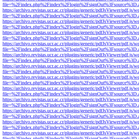
file=%2Findex.php%2Findex%2Flogin%2FsignOut%3Fsource%3D.ame
https://archivo.revistas.ucr.ac.cr/plugins/generic/pdfJsViewer/pdf.js/
file=%2Findex.php%2Findex%2Flogin%2FsignOut%3Fsource%3D.ame
https://archivo.revistas.ucr.ac.cr/plugins/generic/pdfJsViewer/pdf.js/
file=%2Findex.php%2Findex%2Flogin%2FsignOut%3Fsource%3D.ame
https://archivo.revistas.ucr.ac.cr/plugins/generic/pdfJsViewer/pdf.js/
file=%2Findex.php%2Findex%2Flogin%2FsignOut%3Fsource%3D.ame
https://archivo.revistas.ucr.ac.cr/plugins/generic/pdfJsViewer/pdf.js/
file=%2Findex.php%2Findex%2Flogin%2FsignOut%3Fsource%3D.ame
https://archivo.revistas.ucr.ac.cr/plugins/generic/pdfJsViewer/pdf.js/
file=%2Findex.php%2Findex%2Flogin%2FsignOut%3Fsource%3D.ame
https://archivo.revistas.ucr.ac.cr/plugins/generic/pdfJsViewer/pdf.js/
file=%2Findex.php%2Findex%2Flogin%2FsignOut%3Fsource%3D.ame
https://archivo.revistas.ucr.ac.cr/plugins/generic/pdfJsViewer/pdf.js/
file=%2Findex.php%2Findex%2Flogin%2FsignOut%3Fsource%3D.ame
https://archivo.revistas.ucr.ac.cr/plugins/generic/pdfJsViewer/pdf.js/
file=%2Findex.php%2Findex%2Flogin%2FsignOut%3Fsource%3D.ame
https://archivo.revistas.ucr.ac.cr/plugins/generic/pdfJsViewer/pdf.js/
file=%2Findex.php%2Findex%2Flogin%2FsignOut%3Fsource%3D.ame
https://archivo.revistas.ucr.ac.cr/plugins/generic/pdfJsViewer/pdf.js/
file=%2Findex.php%2Findex%2Flogin%2FsignOut%3Fsource%3D.ame
https://archivo.revistas.ucr.ac.cr/plugins/generic/pdfJsViewer/pdf.js/
file=%2Findex.php%2Findex%2Flogin%2FsignOut%3Fsource%3D.ame
https://archivo.revistas.ucr.ac.cr/plugins/generic/pdfJsViewer/pdf.js/
file=%2Findex.php%2Findex%2Flogin%2FsignOut%3Fsource%3D.ame