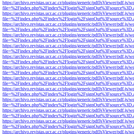
https://archivo.revistas.ucr.ac.cr/plugins/generic/pdfJsViewer/pdf.js/
file=%2Findex.php%2Findex%2Flogin%2FsignOut%3Fsource%3D.ame
https://archivo.revistas.ucr.ac.cr/plugins/generic/pdfJsViewer/pdf.js/
file=%2Findex.php%2Findex%2Flogin%2FsignOut%3Fsource%3D.ame
https://archivo.revistas.ucr.ac.cr/plugins/generic/pdfJsViewer/pdf.js/
file=%2Findex.php%2Findex%2Flogin%2FsignOut%3Fsource%3D.ame
https://archivo.revistas.ucr.ac.cr/plugins/generic/pdfJsViewer/pdf.js/
file=%2Findex.php%2Findex%2Flogin%2FsignOut%3Fsource%3D.ame
https://archivo.revistas.ucr.ac.cr/plugins/generic/pdfJsViewer/pdf.js/
file=%2Findex.php%2Findex%2Flogin%2FsignOut%3Fsource%3D.ame
https://archivo.revistas.ucr.ac.cr/plugins/generic/pdfJsViewer/pdf.js/
file=%2Findex.php%2Findex%2Flogin%2FsignOut%3Fsource%3D.ame
https://archivo.revistas.ucr.ac.cr/plugins/generic/pdfJsViewer/pdf.js/
file=%2Findex.php%2Findex%2Flogin%2FsignOut%3Fsource%3D.ame
https://archivo.revistas.ucr.ac.cr/plugins/generic/pdfJsViewer/pdf.js/
file=%2Findex.php%2Findex%2Flogin%2FsignOut%3Fsource%3D.ame
https://archivo.revistas.ucr.ac.cr/plugins/generic/pdfJsViewer/pdf.js/
file=%2Findex.php%2Findex%2Flogin%2FsignOut%3Fsource%3D.ame
https://archivo.revistas.ucr.ac.cr/plugins/generic/pdfJsViewer/pdf.js/
file=%2Findex.php%2Findex%2Flogin%2FsignOut%3Fsource%3D.ame
https://archivo.revistas.ucr.ac.cr/plugins/generic/pdfJsViewer/pdf.js/
file=%2Findex.php%2Findex%2Flogin%2FsignOut%3Fsource%3D.ame
https://archivo.revistas.ucr.ac.cr/plugins/generic/pdfJsViewer/pdf.js/
file=%2Findex.php%2Findex%2Flogin%2FsignOut%3Fsource%3D.ame
https://archivo.revistas.ucr.ac.cr/plugins/generic/pdfJsViewer/pdf.js/