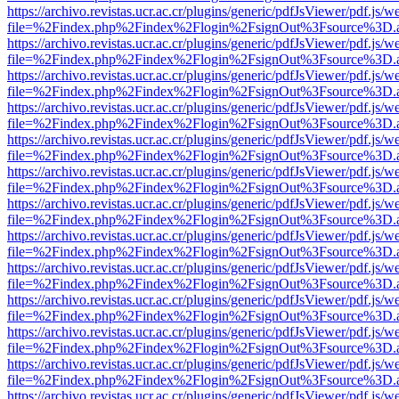
https://archivo.revistas.ucr.ac.cr/plugins/generic/pdfJsViewer/pdf.js/
file=%2Findex.php%2Findex%2Flogin%2FsignOut%3Fsource%3D.ame
https://archivo.revistas.ucr.ac.cr/plugins/generic/pdfJsViewer/pdf.js/
file=%2Findex.php%2Findex%2Flogin%2FsignOut%3Fsource%3D.ame
https://archivo.revistas.ucr.ac.cr/plugins/generic/pdfJsViewer/pdf.js/
file=%2Findex.php%2Findex%2Flogin%2FsignOut%3Fsource%3D.ame
https://archivo.revistas.ucr.ac.cr/plugins/generic/pdfJsViewer/pdf.js/
file=%2Findex.php%2Findex%2Flogin%2FsignOut%3Fsource%3D.ame
https://archivo.revistas.ucr.ac.cr/plugins/generic/pdfJsViewer/pdf.js/
file=%2Findex.php%2Findex%2Flogin%2FsignOut%3Fsource%3D.ame
https://archivo.revistas.ucr.ac.cr/plugins/generic/pdfJsViewer/pdf.js/
file=%2Findex.php%2Findex%2Flogin%2FsignOut%3Fsource%3D.ame
https://archivo.revistas.ucr.ac.cr/plugins/generic/pdfJsViewer/pdf.js/
file=%2Findex.php%2Findex%2Flogin%2FsignOut%3Fsource%3D.ame
https://archivo.revistas.ucr.ac.cr/plugins/generic/pdfJsViewer/pdf.js/
file=%2Findex.php%2Findex%2Flogin%2FsignOut%3Fsource%3D.ame
https://archivo.revistas.ucr.ac.cr/plugins/generic/pdfJsViewer/pdf.js/
file=%2Findex.php%2Findex%2Flogin%2FsignOut%3Fsource%3D.ame
https://archivo.revistas.ucr.ac.cr/plugins/generic/pdfJsViewer/pdf.js/
file=%2Findex.php%2Findex%2Flogin%2FsignOut%3Fsource%3D.ame
https://archivo.revistas.ucr.ac.cr/plugins/generic/pdfJsViewer/pdf.js/
file=%2Findex.php%2Findex%2Flogin%2FsignOut%3Fsource%3D.ame
https://archivo.revistas.ucr.ac.cr/plugins/generic/pdfJsViewer/pdf.js/
file=%2Findex.php%2Findex%2Flogin%2FsignOut%3Fsource%3D.ame
https://archivo.revistas.ucr.ac.cr/plugins/generic/pdfJsViewer/pdf.js/