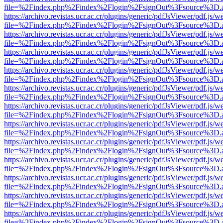
file=%2Findex.php%2Findex%2Flogin%2FsignOut%3Fsource%3D.ame
https://archivo.revistas.ucr.ac.cr/plugins/generic/pdfJsViewer/pdf.js/
file=%2Findex.php%2Findex%2Flogin%2FsignOut%3Fsource%3D.ame
https://archivo.revistas.ucr.ac.cr/plugins/generic/pdfJsViewer/pdf.js/
file=%2Findex.php%2Findex%2Flogin%2FsignOut%3Fsource%3D.ame
https://archivo.revistas.ucr.ac.cr/plugins/generic/pdfJsViewer/pdf.js/
file=%2Findex.php%2Findex%2Flogin%2FsignOut%3Fsource%3D.ame
https://archivo.revistas.ucr.ac.cr/plugins/generic/pdfJsViewer/pdf.js/
file=%2Findex.php%2Findex%2Flogin%2FsignOut%3Fsource%3D.ame
https://archivo.revistas.ucr.ac.cr/plugins/generic/pdfJsViewer/pdf.js/
file=%2Findex.php%2Findex%2Flogin%2FsignOut%3Fsource%3D.ame
https://archivo.revistas.ucr.ac.cr/plugins/generic/pdfJsViewer/pdf.js/
file=%2Findex.php%2Findex%2Flogin%2FsignOut%3Fsource%3D.ame
https://archivo.revistas.ucr.ac.cr/plugins/generic/pdfJsViewer/pdf.js/
file=%2Findex.php%2Findex%2Flogin%2FsignOut%3Fsource%3D.ame
https://archivo.revistas.ucr.ac.cr/plugins/generic/pdfJsViewer/pdf.js/
file=%2Findex.php%2Findex%2Flogin%2FsignOut%3Fsource%3D.ame
https://archivo.revistas.ucr.ac.cr/plugins/generic/pdfJsViewer/pdf.js/
file=%2Findex.php%2Findex%2Flogin%2FsignOut%3Fsource%3D.ame
https://archivo.revistas.ucr.ac.cr/plugins/generic/pdfJsViewer/pdf.js/
file=%2Findex.php%2Findex%2Flogin%2FsignOut%3Fsource%3D.ame
https://archivo.revistas.ucr.ac.cr/plugins/generic/pdfJsViewer/pdf.js/
file=%2Findex.php%2Findex%2Flogin%2FsignOut%3Fsource%3D.ame
https://archivo.revistas.ucr.ac.cr/plugins/generic/pdfJsViewer/pdf.js/
file=%2Findex.php%2Findex%2Flogin%2FsignOut%3Fsource%3D.ame