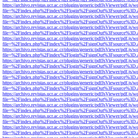
https://archivo.revistas.ucr.ac.cr/plugins/generic/pdfJsViewer/pdf.js/
file=%2Findex.php%2Findex%2Flogin%2FsignOut%3Fsource%3D.ame
https://archivo.revistas.ucr.ac.cr/plugins/generic/pdfJsViewer/pdf.js/
file=%2Findex.php%2Findex%2Flogin%2FsignOut%3Fsource%3D.ame
https://archivo.revistas.ucr.ac.cr/plugins/generic/pdfJsViewer/pdf.js/
file=%2Findex.php%2Findex%2Flogin%2FsignOut%3Fsource%3D.ame
https://archivo.revistas.ucr.ac.cr/plugins/generic/pdfJsViewer/pdf.js/
file=%2Findex.php%2Findex%2Flogin%2FsignOut%3Fsource%3D.ame
https://archivo.revistas.ucr.ac.cr/plugins/generic/pdfJsViewer/pdf.js/
file=%2Findex.php%2Findex%2Flogin%2FsignOut%3Fsource%3D.ame
https://archivo.revistas.ucr.ac.cr/plugins/generic/pdfJsViewer/pdf.js/
file=%2Findex.php%2Findex%2Flogin%2FsignOut%3Fsource%3D.ame
https://archivo.revistas.ucr.ac.cr/plugins/generic/pdfJsViewer/pdf.js/
file=%2Findex.php%2Findex%2Flogin%2FsignOut%3Fsource%3D.ame
https://archivo.revistas.ucr.ac.cr/plugins/generic/pdfJsViewer/pdf.js/
file=%2Findex.php%2Findex%2Flogin%2FsignOut%3Fsource%3D.ame
https://archivo.revistas.ucr.ac.cr/plugins/generic/pdfJsViewer/pdf.js/
file=%2Findex.php%2Findex%2Flogin%2FsignOut%3Fsource%3D.ame
https://archivo.revistas.ucr.ac.cr/plugins/generic/pdfJsViewer/pdf.js/
file=%2Findex.php%2Findex%2Flogin%2FsignOut%3Fsource%3D.ame
https://archivo.revistas.ucr.ac.cr/plugins/generic/pdfJsViewer/pdf.js/
file=%2Findex.php%2Findex%2Flogin%2FsignOut%3Fsource%3D.ame
https://archivo.revistas.ucr.ac.cr/plugins/generic/pdfJsViewer/pdf.js/
file=%2Findex.php%2Findex%2Flogin%2FsignOut%3Fsource%3D.ame