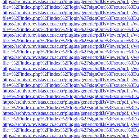
https://archivo.revistas.ucr.ac.cr/plugins/generic/pdfJsViewer/pdf.js/
file=%2Findex.php%2Findex%2Flogin%2FsignOut%3Fsource%3D.ame
https://archivo.revistas.ucr.ac.cr/plugins/generic/pdfJsViewer/pdf.js/
file=%2Findex.php%2Findex%2Flogin%2FsignOut%3Fsource%3D.ame
https://archivo.revistas.ucr.ac.cr/plugins/generic/pdfJsViewer/pdf.js/
file=%2Findex.php%2Findex%2Flogin%2FsignOut%3Fsource%3D.ame
https://archivo.revistas.ucr.ac.cr/plugins/generic/pdfJsViewer/pdf.js/
file=%2Findex.php%2Findex%2Flogin%2FsignOut%3Fsource%3D.ame
https://archivo.revistas.ucr.ac.cr/plugins/generic/pdfJsViewer/pdf.js/
file=%2Findex.php%2Findex%2Flogin%2FsignOut%3Fsource%3D.ame
https://archivo.revistas.ucr.ac.cr/plugins/generic/pdfJsViewer/pdf.js/
file=%2Findex.php%2Findex%2Flogin%2FsignOut%3Fsource%3D.ame
https://archivo.revistas.ucr.ac.cr/plugins/generic/pdfJsViewer/pdf.js/
file=%2Findex.php%2Findex%2Flogin%2FsignOut%3Fsource%3D.ame
https://archivo.revistas.ucr.ac.cr/plugins/generic/pdfJsViewer/pdf.js/
file=%2Findex.php%2Findex%2Flogin%2FsignOut%3Fsource%3D.ame
https://archivo.revistas.ucr.ac.cr/plugins/generic/pdfJsViewer/pdf.js/
file=%2Findex.php%2Findex%2Flogin%2FsignOut%3Fsource%3D.ame
https://archivo.revistas.ucr.ac.cr/plugins/generic/pdfJsViewer/pdf.js/
file=%2Findex.php%2Findex%2Flogin%2FsignOut%3Fsource%3D.ame
https://archivo.revistas.ucr.ac.cr/plugins/generic/pdfJsViewer/pdf.js/
file=%2Findex.php%2Findex%2Flogin%2FsignOut%3Fsource%3D.ame
https://archivo.revistas.ucr.ac.cr/plugins/generic/pdfJsViewer/pdf.js/
file=%2Findex.php%2Findex%2Flogin%2FsignOut%3Fsource%3D.ame
https://archivo.revistas.ucr.ac.cr/plugins/generic/pdfJsViewer/pdf.js/