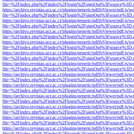
file=%2Findex.php%2Findex%2Flogin%2FsignOut%3Fsource%3D.ame
https://archivo.revistas.ucr.ac.cr/plugins/generic/pdfJsViewer/pdf.js/
file=%2Findex.php%2Findex%2Flogin%2FsignOut%3Fsource%3D.ame
https://archivo.revistas.ucr.ac.cr/plugins/generic/pdfJsViewer/pdf.js/
file=%2Findex.php%2Findex%2Flogin%2FsignOut%3Fsource%3D.ame
https://archivo.revistas.ucr.ac.cr/plugins/generic/pdfJsViewer/pdf.js/
file=%2Findex.php%2Findex%2Flogin%2FsignOut%3Fsource%3D.ame
https://archivo.revistas.ucr.ac.cr/plugins/generic/pdfJsViewer/pdf.js/
file=%2Findex.php%2Findex%2Flogin%2FsignOut%3Fsource%3D.ame
https://archivo.revistas.ucr.ac.cr/plugins/generic/pdfJsViewer/pdf.js/
file=%2Findex.php%2Findex%2Flogin%2FsignOut%3Fsource%3D.ame
https://archivo.revistas.ucr.ac.cr/plugins/generic/pdfJsViewer/pdf.js/
file=%2Findex.php%2Findex%2Flogin%2FsignOut%3Fsource%3D.ame
https://archivo.revistas.ucr.ac.cr/plugins/generic/pdfJsViewer/pdf.js/
file=%2Findex.php%2Findex%2Flogin%2FsignOut%3Fsource%3D.ame
https://archivo.revistas.ucr.ac.cr/plugins/generic/pdfJsViewer/pdf.js/
file=%2Findex.php%2Findex%2Flogin%2FsignOut%3Fsource%3D.ame
https://archivo.revistas.ucr.ac.cr/plugins/generic/pdfJsViewer/pdf.js/
file=%2Findex.php%2Findex%2Flogin%2FsignOut%3Fsource%3D.ame
https://archivo.revistas.ucr.ac.cr/plugins/generic/pdfJsViewer/pdf.js/
file=%2Findex.php%2Findex%2Flogin%2FsignOut%3Fsource%3D.ame
https://archivo.revistas.ucr.ac.cr/plugins/generic/pdfJsViewer/pdf.js/
file=%2Findex.php%2Findex%2Flogin%2FsignOut%3Fsource%3D.ame
https://archivo.revistas.ucr.ac.cr/plugins/generic/pdfJsViewer/pdf.js/
file=%2Findex.php%2Findex%2Flogin%2FsignOut%3Fsource%3D.ame