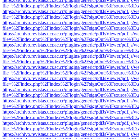
https://archivo.revistas.ucr.ac.cr/plugins/generic/pdfJsViewer/pdf.js/
file=%2Findex.php%2Findex%2Flogin%2FsignOut%3Fsource%3D.ame
https://archivo.revistas.ucr.ac.cr/plugins/generic/pdfJsViewer/pdf.js/
file=%2Findex.php%2Findex%2Flogin%2FsignOut%3Fsource%3D.ame
https://archivo.revistas.ucr.ac.cr/plugins/generic/pdfJsViewer/pdf.js/
file=%2Findex.php%2Findex%2Flogin%2FsignOut%3Fsource%3D.ame
https://archivo.revistas.ucr.ac.cr/plugins/generic/pdfJsViewer/pdf.js/
file=%2Findex.php%2Findex%2Flogin%2FsignOut%3Fsource%3D.ame
https://archivo.revistas.ucr.ac.cr/plugins/generic/pdfJsViewer/pdf.js/
file=%2Findex.php%2Findex%2Flogin%2FsignOut%3Fsource%3D.ame
https://archivo.revistas.ucr.ac.cr/plugins/generic/pdfJsViewer/pdf.js/
file=%2Findex.php%2Findex%2Flogin%2FsignOut%3Fsource%3D.ame
https://archivo.revistas.ucr.ac.cr/plugins/generic/pdfJsViewer/pdf.js/
file=%2Findex.php%2Findex%2Flogin%2FsignOut%3Fsource%3D.ame
https://archivo.revistas.ucr.ac.cr/plugins/generic/pdfJsViewer/pdf.js/
file=%2Findex.php%2Findex%2Flogin%2FsignOut%3Fsource%3D.ame
https://archivo.revistas.ucr.ac.cr/plugins/generic/pdfJsViewer/pdf.js/
file=%2Findex.php%2Findex%2Flogin%2FsignOut%3Fsource%3D.ame
https://archivo.revistas.ucr.ac.cr/plugins/generic/pdfJsViewer/pdf.js/
file=%2Findex.php%2Findex%2Flogin%2FsignOut%3Fsource%3D.ame
https://archivo.revistas.ucr.ac.cr/plugins/generic/pdfJsViewer/pdf.js/
file=%2Findex.php%2Findex%2Flogin%2FsignOut%3Fsource%3D.ame
https://archivo.revistas.ucr.ac.cr/plugins/generic/pdfJsViewer/pdf.js/
file=%2Findex.php%2Findex%2Flogin%2FsignOut%3Fsource%3D.ame
https://archivo.revistas.ucr.ac.cr/plugins/generic/pdfJsViewer/pdf.js/