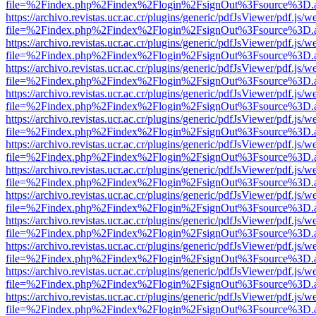
file=%2Findex.php%2Findex%2Flogin%2FsignOut%3Fsource%3D.ame
https://archivo.revistas.ucr.ac.cr/plugins/generic/pdfJsViewer/pdf.js/
file=%2Findex.php%2Findex%2Flogin%2FsignOut%3Fsource%3D.ame
https://archivo.revistas.ucr.ac.cr/plugins/generic/pdfJsViewer/pdf.js/
file=%2Findex.php%2Findex%2Flogin%2FsignOut%3Fsource%3D.ame
https://archivo.revistas.ucr.ac.cr/plugins/generic/pdfJsViewer/pdf.js/
file=%2Findex.php%2Findex%2Flogin%2FsignOut%3Fsource%3D.ame
https://archivo.revistas.ucr.ac.cr/plugins/generic/pdfJsViewer/pdf.js/
file=%2Findex.php%2Findex%2Flogin%2FsignOut%3Fsource%3D.ame
https://archivo.revistas.ucr.ac.cr/plugins/generic/pdfJsViewer/pdf.js/
file=%2Findex.php%2Findex%2Flogin%2FsignOut%3Fsource%3D.ame
https://archivo.revistas.ucr.ac.cr/plugins/generic/pdfJsViewer/pdf.js/
file=%2Findex.php%2Findex%2Flogin%2FsignOut%3Fsource%3D.ame
https://archivo.revistas.ucr.ac.cr/plugins/generic/pdfJsViewer/pdf.js/
file=%2Findex.php%2Findex%2Flogin%2FsignOut%3Fsource%3D.ame
https://archivo.revistas.ucr.ac.cr/plugins/generic/pdfJsViewer/pdf.js/
file=%2Findex.php%2Findex%2Flogin%2FsignOut%3Fsource%3D.ame
https://archivo.revistas.ucr.ac.cr/plugins/generic/pdfJsViewer/pdf.js/
file=%2Findex.php%2Findex%2Flogin%2FsignOut%3Fsource%3D.ame
https://archivo.revistas.ucr.ac.cr/plugins/generic/pdfJsViewer/pdf.js/
file=%2Findex.php%2Findex%2Flogin%2FsignOut%3Fsource%3D.ame
https://archivo.revistas.ucr.ac.cr/plugins/generic/pdfJsViewer/pdf.js/
file=%2Findex.php%2Findex%2Flogin%2FsignOut%3Fsource%3D.ame
https://archivo.revistas.ucr.ac.cr/plugins/generic/pdfJsViewer/pdf.js/
file=%2Findex.php%2Findex%2Flogin%2FsignOut%3Fsource%3D.ame