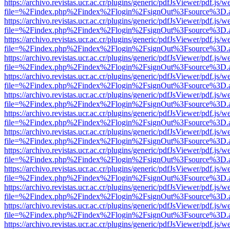
https://archivo.revistas.ucr.ac.cr/plugins/generic/pdfJsViewer/pdf.js/
file=%2Findex.php%2Findex%2Flogin%2FsignOut%3Fsource%3D.ame
https://archivo.revistas.ucr.ac.cr/plugins/generic/pdfJsViewer/pdf.js/
file=%2Findex.php%2Findex%2Flogin%2FsignOut%3Fsource%3D.ame
https://archivo.revistas.ucr.ac.cr/plugins/generic/pdfJsViewer/pdf.js/
file=%2Findex.php%2Findex%2Flogin%2FsignOut%3Fsource%3D.ame
https://archivo.revistas.ucr.ac.cr/plugins/generic/pdfJsViewer/pdf.js/
file=%2Findex.php%2Findex%2Flogin%2FsignOut%3Fsource%3D.ame
https://archivo.revistas.ucr.ac.cr/plugins/generic/pdfJsViewer/pdf.js/
file=%2Findex.php%2Findex%2Flogin%2FsignOut%3Fsource%3D.ame
https://archivo.revistas.ucr.ac.cr/plugins/generic/pdfJsViewer/pdf.js/
file=%2Findex.php%2Findex%2Flogin%2FsignOut%3Fsource%3D.ame
https://archivo.revistas.ucr.ac.cr/plugins/generic/pdfJsViewer/pdf.js/
file=%2Findex.php%2Findex%2Flogin%2FsignOut%3Fsource%3D.ame
https://archivo.revistas.ucr.ac.cr/plugins/generic/pdfJsViewer/pdf.js/
file=%2Findex.php%2Findex%2Flogin%2FsignOut%3Fsource%3D.ame
https://archivo.revistas.ucr.ac.cr/plugins/generic/pdfJsViewer/pdf.js/
file=%2Findex.php%2Findex%2Flogin%2FsignOut%3Fsource%3D.ame
https://archivo.revistas.ucr.ac.cr/plugins/generic/pdfJsViewer/pdf.js/
file=%2Findex.php%2Findex%2Flogin%2FsignOut%3Fsource%3D.ame
https://archivo.revistas.ucr.ac.cr/plugins/generic/pdfJsViewer/pdf.js/
file=%2Findex.php%2Findex%2Flogin%2FsignOut%3Fsource%3D.ame
https://archivo.revistas.ucr.ac.cr/plugins/generic/pdfJsViewer/pdf.js/
file=%2Findex.php%2Findex%2Flogin%2FsignOut%3Fsource%3D.ame
https://archivo.revistas.ucr.ac.cr/plugins/generic/pdfJsViewer/pdf.js/