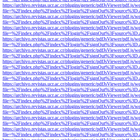
https://archivo.revistas.ucr.ac.cr/plugins/generic/pdfJsViewer/pdf.js/
file=%2Findex.php%2Findex%2Flogin%2FsignOut%3Fsource%3D.ame
https://archivo.revistas.ucr.ac.cr/plugins/generic/pdfJsViewer/pdf.js/
file=%2Findex.php%2Findex%2Flogin%2FsignOut%3Fsource%3D.ame
https://archivo.revistas.ucr.ac.cr/plugins/generic/pdfJsViewer/pdf.js/
file=%2Findex.php%2Findex%2Flogin%2FsignOut%3Fsource%3D.ame
https://archivo.revistas.ucr.ac.cr/plugins/generic/pdfJsViewer/pdf.js/
file=%2Findex.php%2Findex%2Flogin%2FsignOut%3Fsource%3D.ame
https://archivo.revistas.ucr.ac.cr/plugins/generic/pdfJsViewer/pdf.js/
file=%2Findex.php%2Findex%2Flogin%2FsignOut%3Fsource%3D.ame
https://archivo.revistas.ucr.ac.cr/plugins/generic/pdfJsViewer/pdf.js/
file=%2Findex.php%2Findex%2Flogin%2FsignOut%3Fsource%3D.ame
https://archivo.revistas.ucr.ac.cr/plugins/generic/pdfJsViewer/pdf.js/
file=%2Findex.php%2Findex%2Flogin%2FsignOut%3Fsource%3D.ame
https://archivo.revistas.ucr.ac.cr/plugins/generic/pdfJsViewer/pdf.js/
file=%2Findex.php%2Findex%2Flogin%2FsignOut%3Fsource%3D.ame
https://archivo.revistas.ucr.ac.cr/plugins/generic/pdfJsViewer/pdf.js/
file=%2Findex.php%2Findex%2Flogin%2FsignOut%3Fsource%3D.ame
https://archivo.revistas.ucr.ac.cr/plugins/generic/pdfJsViewer/pdf.js/
file=%2Findex.php%2Findex%2Flogin%2FsignOut%3Fsource%3D.ame
https://archivo.revistas.ucr.ac.cr/plugins/generic/pdfJsViewer/pdf.js/
file=%2Findex.php%2Findex%2Flogin%2FsignOut%3Fsource%3D.ame
https://archivo.revistas.ucr.ac.cr/plugins/generic/pdfJsViewer/pdf.js/
file=%2Findex.php%2Findex%2Flogin%2FsignOut%3Fsource%3D.ame