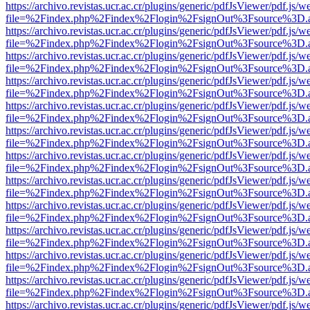
https://archivo.revistas.ucr.ac.cr/plugins/generic/pdfJsViewer/pdf.js/
file=%2Findex.php%2Findex%2Flogin%2FsignOut%3Fsource%3D.ame
https://archivo.revistas.ucr.ac.cr/plugins/generic/pdfJsViewer/pdf.js/
file=%2Findex.php%2Findex%2Flogin%2FsignOut%3Fsource%3D.ame
https://archivo.revistas.ucr.ac.cr/plugins/generic/pdfJsViewer/pdf.js/
file=%2Findex.php%2Findex%2Flogin%2FsignOut%3Fsource%3D.ame
https://archivo.revistas.ucr.ac.cr/plugins/generic/pdfJsViewer/pdf.js/
file=%2Findex.php%2Findex%2Flogin%2FsignOut%3Fsource%3D.ame
https://archivo.revistas.ucr.ac.cr/plugins/generic/pdfJsViewer/pdf.js/
file=%2Findex.php%2Findex%2Flogin%2FsignOut%3Fsource%3D.ame
https://archivo.revistas.ucr.ac.cr/plugins/generic/pdfJsViewer/pdf.js/
file=%2Findex.php%2Findex%2Flogin%2FsignOut%3Fsource%3D.ame
https://archivo.revistas.ucr.ac.cr/plugins/generic/pdfJsViewer/pdf.js/
file=%2Findex.php%2Findex%2Flogin%2FsignOut%3Fsource%3D.ame
https://archivo.revistas.ucr.ac.cr/plugins/generic/pdfJsViewer/pdf.js/
file=%2Findex.php%2Findex%2Flogin%2FsignOut%3Fsource%3D.ame
https://archivo.revistas.ucr.ac.cr/plugins/generic/pdfJsViewer/pdf.js/
file=%2Findex.php%2Findex%2Flogin%2FsignOut%3Fsource%3D.ame
https://archivo.revistas.ucr.ac.cr/plugins/generic/pdfJsViewer/pdf.js/
file=%2Findex.php%2Findex%2Flogin%2FsignOut%3Fsource%3D.ame
https://archivo.revistas.ucr.ac.cr/plugins/generic/pdfJsViewer/pdf.js/
file=%2Findex.php%2Findex%2Flogin%2FsignOut%3Fsource%3D.ame
https://archivo.revistas.ucr.ac.cr/plugins/generic/pdfJsViewer/pdf.js/
file=%2Findex.php%2Findex%2Flogin%2FsignOut%3Fsource%3D.ame
https://archivo.revistas.ucr.ac.cr/plugins/generic/pdfJsViewer/pdf.js/