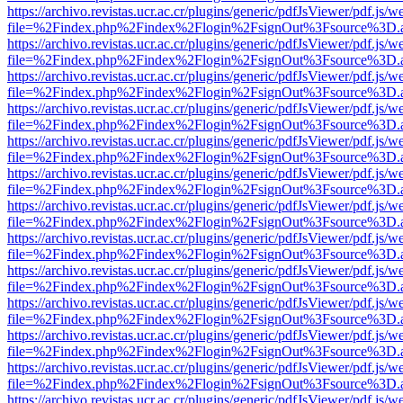
https://archivo.revistas.ucr.ac.cr/plugins/generic/pdfJsViewer/pdf.js/
file=%2Findex.php%2Findex%2Flogin%2FsignOut%3Fsource%3D.ame
https://archivo.revistas.ucr.ac.cr/plugins/generic/pdfJsViewer/pdf.js/
file=%2Findex.php%2Findex%2Flogin%2FsignOut%3Fsource%3D.ame
https://archivo.revistas.ucr.ac.cr/plugins/generic/pdfJsViewer/pdf.js/
file=%2Findex.php%2Findex%2Flogin%2FsignOut%3Fsource%3D.ame
https://archivo.revistas.ucr.ac.cr/plugins/generic/pdfJsViewer/pdf.js/
file=%2Findex.php%2Findex%2Flogin%2FsignOut%3Fsource%3D.ame
https://archivo.revistas.ucr.ac.cr/plugins/generic/pdfJsViewer/pdf.js/
file=%2Findex.php%2Findex%2Flogin%2FsignOut%3Fsource%3D.ame
https://archivo.revistas.ucr.ac.cr/plugins/generic/pdfJsViewer/pdf.js/
file=%2Findex.php%2Findex%2Flogin%2FsignOut%3Fsource%3D.ame
https://archivo.revistas.ucr.ac.cr/plugins/generic/pdfJsViewer/pdf.js/
file=%2Findex.php%2Findex%2Flogin%2FsignOut%3Fsource%3D.ame
https://archivo.revistas.ucr.ac.cr/plugins/generic/pdfJsViewer/pdf.js/
file=%2Findex.php%2Findex%2Flogin%2FsignOut%3Fsource%3D.ame
https://archivo.revistas.ucr.ac.cr/plugins/generic/pdfJsViewer/pdf.js/
file=%2Findex.php%2Findex%2Flogin%2FsignOut%3Fsource%3D.ame
https://archivo.revistas.ucr.ac.cr/plugins/generic/pdfJsViewer/pdf.js/
file=%2Findex.php%2Findex%2Flogin%2FsignOut%3Fsource%3D.ame
https://archivo.revistas.ucr.ac.cr/plugins/generic/pdfJsViewer/pdf.js/
file=%2Findex.php%2Findex%2Flogin%2FsignOut%3Fsource%3D.ame
https://archivo.revistas.ucr.ac.cr/plugins/generic/pdfJsViewer/pdf.js/
file=%2Findex.php%2Findex%2Flogin%2FsignOut%3Fsource%3D.ame
https://archivo.revistas.ucr.ac.cr/plugins/generic/pdfJsViewer/pdf.js/