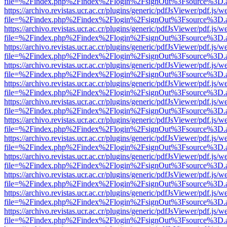
file=%2Findex.php%2Findex%2Flogin%2FsignOut%3Fsource%3D.ame
https://archivo.revistas.ucr.ac.cr/plugins/generic/pdfJsViewer/pdf.js/
file=%2Findex.php%2Findex%2Flogin%2FsignOut%3Fsource%3D.ame
https://archivo.revistas.ucr.ac.cr/plugins/generic/pdfJsViewer/pdf.js/
file=%2Findex.php%2Findex%2Flogin%2FsignOut%3Fsource%3D.ame
https://archivo.revistas.ucr.ac.cr/plugins/generic/pdfJsViewer/pdf.js/
file=%2Findex.php%2Findex%2Flogin%2FsignOut%3Fsource%3D.ame
https://archivo.revistas.ucr.ac.cr/plugins/generic/pdfJsViewer/pdf.js/
file=%2Findex.php%2Findex%2Flogin%2FsignOut%3Fsource%3D.ame
https://archivo.revistas.ucr.ac.cr/plugins/generic/pdfJsViewer/pdf.js/
file=%2Findex.php%2Findex%2Flogin%2FsignOut%3Fsource%3D.ame
https://archivo.revistas.ucr.ac.cr/plugins/generic/pdfJsViewer/pdf.js/
file=%2Findex.php%2Findex%2Flogin%2FsignOut%3Fsource%3D.ame
https://archivo.revistas.ucr.ac.cr/plugins/generic/pdfJsViewer/pdf.js/
file=%2Findex.php%2Findex%2Flogin%2FsignOut%3Fsource%3D.ame
https://archivo.revistas.ucr.ac.cr/plugins/generic/pdfJsViewer/pdf.js/
file=%2Findex.php%2Findex%2Flogin%2FsignOut%3Fsource%3D.ame
https://archivo.revistas.ucr.ac.cr/plugins/generic/pdfJsViewer/pdf.js/
file=%2Findex.php%2Findex%2Flogin%2FsignOut%3Fsource%3D.ame
https://archivo.revistas.ucr.ac.cr/plugins/generic/pdfJsViewer/pdf.js/
file=%2Findex.php%2Findex%2Flogin%2FsignOut%3Fsource%3D.ame
https://archivo.revistas.ucr.ac.cr/plugins/generic/pdfJsViewer/pdf.js/
file=%2Findex.php%2Findex%2Flogin%2FsignOut%3Fsource%3D.ame
https://archivo.revistas.ucr.ac.cr/plugins/generic/pdfJsViewer/pdf.js/
file=%2Findex.php%2Findex%2Flogin%2FsignOut%3Fsource%3D.ame