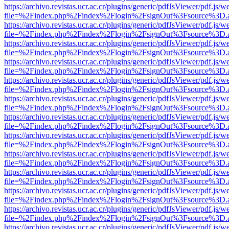
https://archivo.revistas.ucr.ac.cr/plugins/generic/pdfJsViewer/pdf.js/
file=%2Findex.php%2Findex%2Flogin%2FsignOut%3Fsource%3D.ame
https://archivo.revistas.ucr.ac.cr/plugins/generic/pdfJsViewer/pdf.js/
file=%2Findex.php%2Findex%2Flogin%2FsignOut%3Fsource%3D.ame
https://archivo.revistas.ucr.ac.cr/plugins/generic/pdfJsViewer/pdf.js/
file=%2Findex.php%2Findex%2Flogin%2FsignOut%3Fsource%3D.ame
https://archivo.revistas.ucr.ac.cr/plugins/generic/pdfJsViewer/pdf.js/
file=%2Findex.php%2Findex%2Flogin%2FsignOut%3Fsource%3D.ame
https://archivo.revistas.ucr.ac.cr/plugins/generic/pdfJsViewer/pdf.js/
file=%2Findex.php%2Findex%2Flogin%2FsignOut%3Fsource%3D.ame
https://archivo.revistas.ucr.ac.cr/plugins/generic/pdfJsViewer/pdf.js/
file=%2Findex.php%2Findex%2Flogin%2FsignOut%3Fsource%3D.ame
https://archivo.revistas.ucr.ac.cr/plugins/generic/pdfJsViewer/pdf.js/
file=%2Findex.php%2Findex%2Flogin%2FsignOut%3Fsource%3D.ame
https://archivo.revistas.ucr.ac.cr/plugins/generic/pdfJsViewer/pdf.js/
file=%2Findex.php%2Findex%2Flogin%2FsignOut%3Fsource%3D.ame
https://archivo.revistas.ucr.ac.cr/plugins/generic/pdfJsViewer/pdf.js/
file=%2Findex.php%2Findex%2Flogin%2FsignOut%3Fsource%3D.ame
https://archivo.revistas.ucr.ac.cr/plugins/generic/pdfJsViewer/pdf.js/
file=%2Findex.php%2Findex%2Flogin%2FsignOut%3Fsource%3D.ame
https://archivo.revistas.ucr.ac.cr/plugins/generic/pdfJsViewer/pdf.js/
file=%2Findex.php%2Findex%2Flogin%2FsignOut%3Fsource%3D.ame
https://archivo.revistas.ucr.ac.cr/plugins/generic/pdfJsViewer/pdf.js/
file=%2Findex.php%2Findex%2Flogin%2FsignOut%3Fsource%3D.ame
https://archivo.revistas.ucr.ac.cr/plugins/generic/pdfJsViewer/pdf.js/