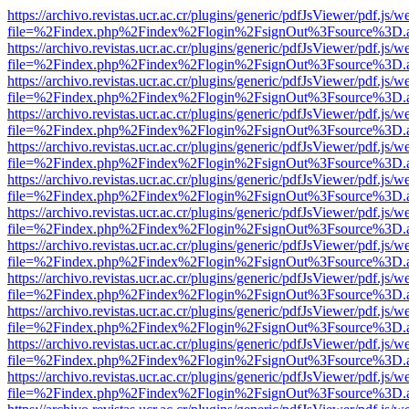
https://archivo.revistas.ucr.ac.cr/plugins/generic/pdfJsViewer/pdf.js/
file=%2Findex.php%2Findex%2Flogin%2FsignOut%3Fsource%3D.ame
https://archivo.revistas.ucr.ac.cr/plugins/generic/pdfJsViewer/pdf.js/
file=%2Findex.php%2Findex%2Flogin%2FsignOut%3Fsource%3D.ame
https://archivo.revistas.ucr.ac.cr/plugins/generic/pdfJsViewer/pdf.js/
file=%2Findex.php%2Findex%2Flogin%2FsignOut%3Fsource%3D.ame
https://archivo.revistas.ucr.ac.cr/plugins/generic/pdfJsViewer/pdf.js/
file=%2Findex.php%2Findex%2Flogin%2FsignOut%3Fsource%3D.ame
https://archivo.revistas.ucr.ac.cr/plugins/generic/pdfJsViewer/pdf.js/
file=%2Findex.php%2Findex%2Flogin%2FsignOut%3Fsource%3D.ame
https://archivo.revistas.ucr.ac.cr/plugins/generic/pdfJsViewer/pdf.js/
file=%2Findex.php%2Findex%2Flogin%2FsignOut%3Fsource%3D.ame
https://archivo.revistas.ucr.ac.cr/plugins/generic/pdfJsViewer/pdf.js/
file=%2Findex.php%2Findex%2Flogin%2FsignOut%3Fsource%3D.ame
https://archivo.revistas.ucr.ac.cr/plugins/generic/pdfJsViewer/pdf.js/
file=%2Findex.php%2Findex%2Flogin%2FsignOut%3Fsource%3D.ame
https://archivo.revistas.ucr.ac.cr/plugins/generic/pdfJsViewer/pdf.js/
file=%2Findex.php%2Findex%2Flogin%2FsignOut%3Fsource%3D.ame
https://archivo.revistas.ucr.ac.cr/plugins/generic/pdfJsViewer/pdf.js/
file=%2Findex.php%2Findex%2Flogin%2FsignOut%3Fsource%3D.ame
https://archivo.revistas.ucr.ac.cr/plugins/generic/pdfJsViewer/pdf.js/
file=%2Findex.php%2Findex%2Flogin%2FsignOut%3Fsource%3D.ame
https://archivo.revistas.ucr.ac.cr/plugins/generic/pdfJsViewer/pdf.js/
file=%2Findex.php%2Findex%2Flogin%2FsignOut%3Fsource%3D.ame