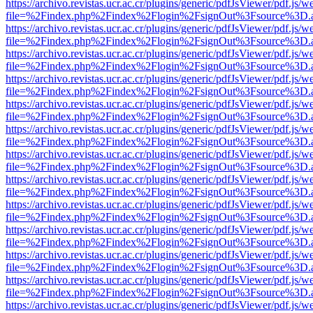
https://archivo.revistas.ucr.ac.cr/plugins/generic/pdfJsViewer/pdf.js/
file=%2Findex.php%2Findex%2Flogin%2FsignOut%3Fsource%3D.ame
https://archivo.revistas.ucr.ac.cr/plugins/generic/pdfJsViewer/pdf.js/
file=%2Findex.php%2Findex%2Flogin%2FsignOut%3Fsource%3D.ame
https://archivo.revistas.ucr.ac.cr/plugins/generic/pdfJsViewer/pdf.js/
file=%2Findex.php%2Findex%2Flogin%2FsignOut%3Fsource%3D.ame
https://archivo.revistas.ucr.ac.cr/plugins/generic/pdfJsViewer/pdf.js/
file=%2Findex.php%2Findex%2Flogin%2FsignOut%3Fsource%3D.ame
https://archivo.revistas.ucr.ac.cr/plugins/generic/pdfJsViewer/pdf.js/
file=%2Findex.php%2Findex%2Flogin%2FsignOut%3Fsource%3D.ame
https://archivo.revistas.ucr.ac.cr/plugins/generic/pdfJsViewer/pdf.js/
file=%2Findex.php%2Findex%2Flogin%2FsignOut%3Fsource%3D.ame
https://archivo.revistas.ucr.ac.cr/plugins/generic/pdfJsViewer/pdf.js/
file=%2Findex.php%2Findex%2Flogin%2FsignOut%3Fsource%3D.ame
https://archivo.revistas.ucr.ac.cr/plugins/generic/pdfJsViewer/pdf.js/
file=%2Findex.php%2Findex%2Flogin%2FsignOut%3Fsource%3D.ame
https://archivo.revistas.ucr.ac.cr/plugins/generic/pdfJsViewer/pdf.js/
file=%2Findex.php%2Findex%2Flogin%2FsignOut%3Fsource%3D.ame
https://archivo.revistas.ucr.ac.cr/plugins/generic/pdfJsViewer/pdf.js/
file=%2Findex.php%2Findex%2Flogin%2FsignOut%3Fsource%3D.ame
https://archivo.revistas.ucr.ac.cr/plugins/generic/pdfJsViewer/pdf.js/
file=%2Findex.php%2Findex%2Flogin%2FsignOut%3Fsource%3D.ame
https://archivo.revistas.ucr.ac.cr/plugins/generic/pdfJsViewer/pdf.js/
file=%2Findex.php%2Findex%2Flogin%2FsignOut%3Fsource%3D.ame
https://archivo.revistas.ucr.ac.cr/plugins/generic/pdfJsViewer/pdf.js/