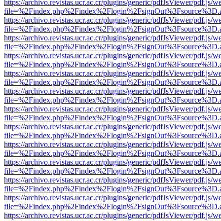
https://archivo.revistas.ucr.ac.cr/plugins/generic/pdfJsViewer/pdf.js/
file=%2Findex.php%2Findex%2Flogin%2FsignOut%3Fsource%3D.ame
https://archivo.revistas.ucr.ac.cr/plugins/generic/pdfJsViewer/pdf.js/
file=%2Findex.php%2Findex%2Flogin%2FsignOut%3Fsource%3D.ame
https://archivo.revistas.ucr.ac.cr/plugins/generic/pdfJsViewer/pdf.js/
file=%2Findex.php%2Findex%2Flogin%2FsignOut%3Fsource%3D.ame
https://archivo.revistas.ucr.ac.cr/plugins/generic/pdfJsViewer/pdf.js/
file=%2Findex.php%2Findex%2Flogin%2FsignOut%3Fsource%3D.ame
https://archivo.revistas.ucr.ac.cr/plugins/generic/pdfJsViewer/pdf.js/
file=%2Findex.php%2Findex%2Flogin%2FsignOut%3Fsource%3D.ame
https://archivo.revistas.ucr.ac.cr/plugins/generic/pdfJsViewer/pdf.js/
file=%2Findex.php%2Findex%2Flogin%2FsignOut%3Fsource%3D.ame
https://archivo.revistas.ucr.ac.cr/plugins/generic/pdfJsViewer/pdf.js/
file=%2Findex.php%2Findex%2Flogin%2FsignOut%3Fsource%3D.ame
https://archivo.revistas.ucr.ac.cr/plugins/generic/pdfJsViewer/pdf.js/
file=%2Findex.php%2Findex%2Flogin%2FsignOut%3Fsource%3D.ame
https://archivo.revistas.ucr.ac.cr/plugins/generic/pdfJsViewer/pdf.js/
file=%2Findex.php%2Findex%2Flogin%2FsignOut%3Fsource%3D.ame
https://archivo.revistas.ucr.ac.cr/plugins/generic/pdfJsViewer/pdf.js/
file=%2Findex.php%2Findex%2Flogin%2FsignOut%3Fsource%3D.ame
https://archivo.revistas.ucr.ac.cr/plugins/generic/pdfJsViewer/pdf.js/
file=%2Findex.php%2Findex%2Flogin%2FsignOut%3Fsource%3D.ame
https://archivo.revistas.ucr.ac.cr/plugins/generic/pdfJsViewer/pdf.js/
file=%2Findex.php%2Findex%2Flogin%2FsignOut%3Fsource%3D.ame
https://archivo.revistas.ucr.ac.cr/plugins/generic/pdfJsViewer/pdf.js/