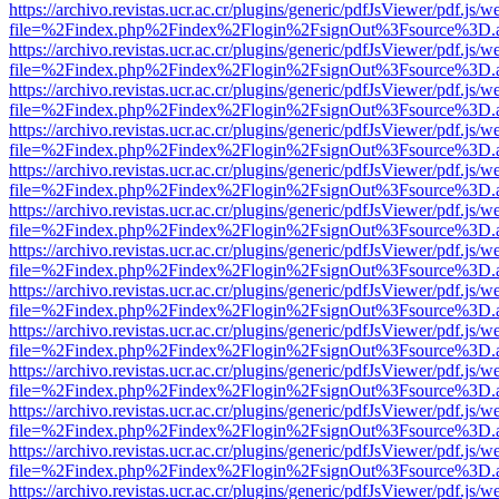
https://archivo.revistas.ucr.ac.cr/plugins/generic/pdfJsViewer/pdf.js/
file=%2Findex.php%2Findex%2Flogin%2FsignOut%3Fsource%3D.ame
https://archivo.revistas.ucr.ac.cr/plugins/generic/pdfJsViewer/pdf.js/
file=%2Findex.php%2Findex%2Flogin%2FsignOut%3Fsource%3D.ame
https://archivo.revistas.ucr.ac.cr/plugins/generic/pdfJsViewer/pdf.js/
file=%2Findex.php%2Findex%2Flogin%2FsignOut%3Fsource%3D.ame
https://archivo.revistas.ucr.ac.cr/plugins/generic/pdfJsViewer/pdf.js/
file=%2Findex.php%2Findex%2Flogin%2FsignOut%3Fsource%3D.ame
https://archivo.revistas.ucr.ac.cr/plugins/generic/pdfJsViewer/pdf.js/
file=%2Findex.php%2Findex%2Flogin%2FsignOut%3Fsource%3D.ame
https://archivo.revistas.ucr.ac.cr/plugins/generic/pdfJsViewer/pdf.js/
file=%2Findex.php%2Findex%2Flogin%2FsignOut%3Fsource%3D.ame
https://archivo.revistas.ucr.ac.cr/plugins/generic/pdfJsViewer/pdf.js/
file=%2Findex.php%2Findex%2Flogin%2FsignOut%3Fsource%3D.ame
https://archivo.revistas.ucr.ac.cr/plugins/generic/pdfJsViewer/pdf.js/
file=%2Findex.php%2Findex%2Flogin%2FsignOut%3Fsource%3D.ame
https://archivo.revistas.ucr.ac.cr/plugins/generic/pdfJsViewer/pdf.js/
file=%2Findex.php%2Findex%2Flogin%2FsignOut%3Fsource%3D.ame
https://archivo.revistas.ucr.ac.cr/plugins/generic/pdfJsViewer/pdf.js/
file=%2Findex.php%2Findex%2Flogin%2FsignOut%3Fsource%3D.ame
https://archivo.revistas.ucr.ac.cr/plugins/generic/pdfJsViewer/pdf.js/
file=%2Findex.php%2Findex%2Flogin%2FsignOut%3Fsource%3D.ame
https://archivo.revistas.ucr.ac.cr/plugins/generic/pdfJsViewer/pdf.js/
file=%2Findex.php%2Findex%2Flogin%2FsignOut%3Fsource%3D.ame
https://archivo.revistas.ucr.ac.cr/plugins/generic/pdfJsViewer/pdf.js/