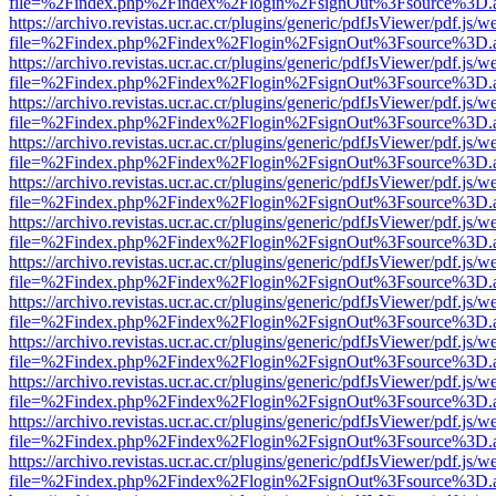
file=%2Findex.php%2Findex%2Flogin%2FsignOut%3Fsource%3D.ame
https://archivo.revistas.ucr.ac.cr/plugins/generic/pdfJsViewer/pdf.js/
file=%2Findex.php%2Findex%2Flogin%2FsignOut%3Fsource%3D.ame
https://archivo.revistas.ucr.ac.cr/plugins/generic/pdfJsViewer/pdf.js/
file=%2Findex.php%2Findex%2Flogin%2FsignOut%3Fsource%3D.ame
https://archivo.revistas.ucr.ac.cr/plugins/generic/pdfJsViewer/pdf.js/
file=%2Findex.php%2Findex%2Flogin%2FsignOut%3Fsource%3D.ame
https://archivo.revistas.ucr.ac.cr/plugins/generic/pdfJsViewer/pdf.js/
file=%2Findex.php%2Findex%2Flogin%2FsignOut%3Fsource%3D.ame
https://archivo.revistas.ucr.ac.cr/plugins/generic/pdfJsViewer/pdf.js/
file=%2Findex.php%2Findex%2Flogin%2FsignOut%3Fsource%3D.ame
https://archivo.revistas.ucr.ac.cr/plugins/generic/pdfJsViewer/pdf.js/
file=%2Findex.php%2Findex%2Flogin%2FsignOut%3Fsource%3D.ame
https://archivo.revistas.ucr.ac.cr/plugins/generic/pdfJsViewer/pdf.js/
file=%2Findex.php%2Findex%2Flogin%2FsignOut%3Fsource%3D.ame
https://archivo.revistas.ucr.ac.cr/plugins/generic/pdfJsViewer/pdf.js/
file=%2Findex.php%2Findex%2Flogin%2FsignOut%3Fsource%3D.ame
https://archivo.revistas.ucr.ac.cr/plugins/generic/pdfJsViewer/pdf.js/
file=%2Findex.php%2Findex%2Flogin%2FsignOut%3Fsource%3D.ame
https://archivo.revistas.ucr.ac.cr/plugins/generic/pdfJsViewer/pdf.js/
file=%2Findex.php%2Findex%2Flogin%2FsignOut%3Fsource%3D.ame
https://archivo.revistas.ucr.ac.cr/plugins/generic/pdfJsViewer/pdf.js/
file=%2Findex.php%2Findex%2Flogin%2FsignOut%3Fsource%3D.ame
https://archivo.revistas.ucr.ac.cr/plugins/generic/pdfJsViewer/pdf.js/
file=%2Findex.php%2Findex%2Flogin%2FsignOut%3Fsource%3D.ame