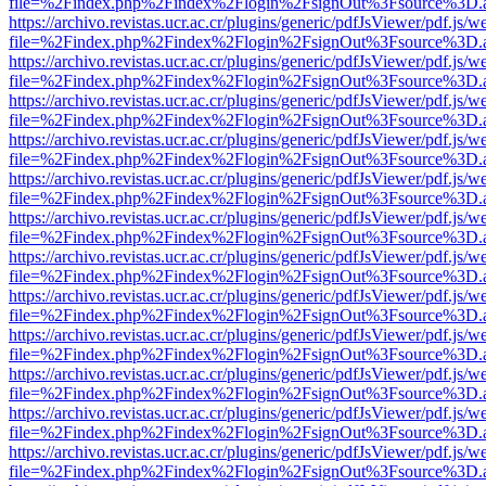
file=%2Findex.php%2Findex%2Flogin%2FsignOut%3Fsource%3D.ame
https://archivo.revistas.ucr.ac.cr/plugins/generic/pdfJsViewer/pdf.js/
file=%2Findex.php%2Findex%2Flogin%2FsignOut%3Fsource%3D.ame
https://archivo.revistas.ucr.ac.cr/plugins/generic/pdfJsViewer/pdf.js/
file=%2Findex.php%2Findex%2Flogin%2FsignOut%3Fsource%3D.ame
https://archivo.revistas.ucr.ac.cr/plugins/generic/pdfJsViewer/pdf.js/
file=%2Findex.php%2Findex%2Flogin%2FsignOut%3Fsource%3D.ame
https://archivo.revistas.ucr.ac.cr/plugins/generic/pdfJsViewer/pdf.js/
file=%2Findex.php%2Findex%2Flogin%2FsignOut%3Fsource%3D.ame
https://archivo.revistas.ucr.ac.cr/plugins/generic/pdfJsViewer/pdf.js/
file=%2Findex.php%2Findex%2Flogin%2FsignOut%3Fsource%3D.ame
https://archivo.revistas.ucr.ac.cr/plugins/generic/pdfJsViewer/pdf.js/
file=%2Findex.php%2Findex%2Flogin%2FsignOut%3Fsource%3D.ame
https://archivo.revistas.ucr.ac.cr/plugins/generic/pdfJsViewer/pdf.js/
file=%2Findex.php%2Findex%2Flogin%2FsignOut%3Fsource%3D.ame
https://archivo.revistas.ucr.ac.cr/plugins/generic/pdfJsViewer/pdf.js/
file=%2Findex.php%2Findex%2Flogin%2FsignOut%3Fsource%3D.ame
https://archivo.revistas.ucr.ac.cr/plugins/generic/pdfJsViewer/pdf.js/
file=%2Findex.php%2Findex%2Flogin%2FsignOut%3Fsource%3D.ame
https://archivo.revistas.ucr.ac.cr/plugins/generic/pdfJsViewer/pdf.js/
file=%2Findex.php%2Findex%2Flogin%2FsignOut%3Fsource%3D.ame
https://archivo.revistas.ucr.ac.cr/plugins/generic/pdfJsViewer/pdf.js/
file=%2Findex.php%2Findex%2Flogin%2FsignOut%3Fsource%3D.ame
https://archivo.revistas.ucr.ac.cr/plugins/generic/pdfJsViewer/pdf.js/
file=%2Findex.php%2Findex%2Flogin%2FsignOut%3Fsource%3D.ame