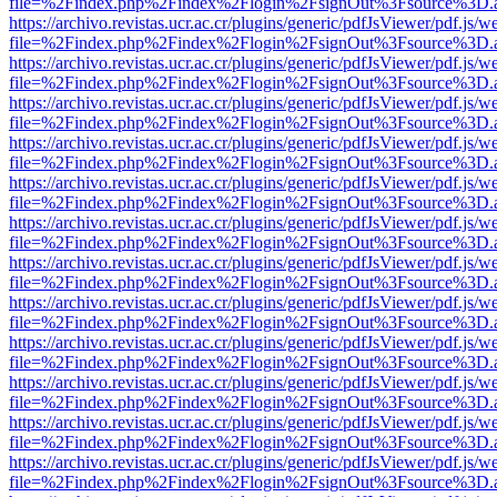
file=%2Findex.php%2Findex%2Flogin%2FsignOut%3Fsource%3D.ame
https://archivo.revistas.ucr.ac.cr/plugins/generic/pdfJsViewer/pdf.js/
file=%2Findex.php%2Findex%2Flogin%2FsignOut%3Fsource%3D.ame
https://archivo.revistas.ucr.ac.cr/plugins/generic/pdfJsViewer/pdf.js/
file=%2Findex.php%2Findex%2Flogin%2FsignOut%3Fsource%3D.ame
https://archivo.revistas.ucr.ac.cr/plugins/generic/pdfJsViewer/pdf.js/
file=%2Findex.php%2Findex%2Flogin%2FsignOut%3Fsource%3D.ame
https://archivo.revistas.ucr.ac.cr/plugins/generic/pdfJsViewer/pdf.js/
file=%2Findex.php%2Findex%2Flogin%2FsignOut%3Fsource%3D.ame
https://archivo.revistas.ucr.ac.cr/plugins/generic/pdfJsViewer/pdf.js/
file=%2Findex.php%2Findex%2Flogin%2FsignOut%3Fsource%3D.ame
https://archivo.revistas.ucr.ac.cr/plugins/generic/pdfJsViewer/pdf.js/
file=%2Findex.php%2Findex%2Flogin%2FsignOut%3Fsource%3D.ame
https://archivo.revistas.ucr.ac.cr/plugins/generic/pdfJsViewer/pdf.js/
file=%2Findex.php%2Findex%2Flogin%2FsignOut%3Fsource%3D.ame
https://archivo.revistas.ucr.ac.cr/plugins/generic/pdfJsViewer/pdf.js/
file=%2Findex.php%2Findex%2Flogin%2FsignOut%3Fsource%3D.ame
https://archivo.revistas.ucr.ac.cr/plugins/generic/pdfJsViewer/pdf.js/
file=%2Findex.php%2Findex%2Flogin%2FsignOut%3Fsource%3D.ame
https://archivo.revistas.ucr.ac.cr/plugins/generic/pdfJsViewer/pdf.js/
file=%2Findex.php%2Findex%2Flogin%2FsignOut%3Fsource%3D.ame
https://archivo.revistas.ucr.ac.cr/plugins/generic/pdfJsViewer/pdf.js/
file=%2Findex.php%2Findex%2Flogin%2FsignOut%3Fsource%3D.ame
https://archivo.revistas.ucr.ac.cr/plugins/generic/pdfJsViewer/pdf.js/
file=%2Findex.php%2Findex%2Flogin%2FsignOut%3Fsource%3D.ame