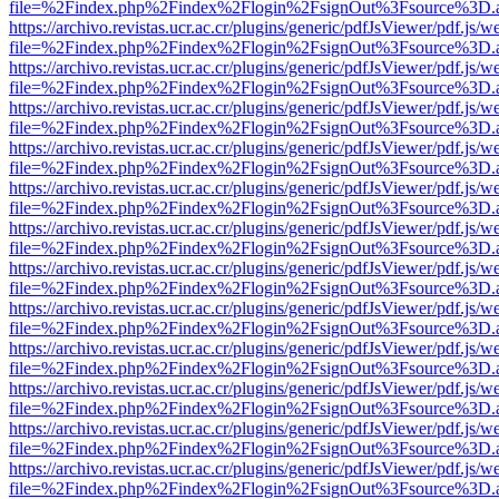
file=%2Findex.php%2Findex%2Flogin%2FsignOut%3Fsource%3D.ame
https://archivo.revistas.ucr.ac.cr/plugins/generic/pdfJsViewer/pdf.js/
file=%2Findex.php%2Findex%2Flogin%2FsignOut%3Fsource%3D.ame
https://archivo.revistas.ucr.ac.cr/plugins/generic/pdfJsViewer/pdf.js/
file=%2Findex.php%2Findex%2Flogin%2FsignOut%3Fsource%3D.ame
https://archivo.revistas.ucr.ac.cr/plugins/generic/pdfJsViewer/pdf.js/
file=%2Findex.php%2Findex%2Flogin%2FsignOut%3Fsource%3D.ame
https://archivo.revistas.ucr.ac.cr/plugins/generic/pdfJsViewer/pdf.js/
file=%2Findex.php%2Findex%2Flogin%2FsignOut%3Fsource%3D.ame
https://archivo.revistas.ucr.ac.cr/plugins/generic/pdfJsViewer/pdf.js/
file=%2Findex.php%2Findex%2Flogin%2FsignOut%3Fsource%3D.ame
https://archivo.revistas.ucr.ac.cr/plugins/generic/pdfJsViewer/pdf.js/
file=%2Findex.php%2Findex%2Flogin%2FsignOut%3Fsource%3D.ame
https://archivo.revistas.ucr.ac.cr/plugins/generic/pdfJsViewer/pdf.js/
file=%2Findex.php%2Findex%2Flogin%2FsignOut%3Fsource%3D.ame
https://archivo.revistas.ucr.ac.cr/plugins/generic/pdfJsViewer/pdf.js/
file=%2Findex.php%2Findex%2Flogin%2FsignOut%3Fsource%3D.ame
https://archivo.revistas.ucr.ac.cr/plugins/generic/pdfJsViewer/pdf.js/
file=%2Findex.php%2Findex%2Flogin%2FsignOut%3Fsource%3D.ame
https://archivo.revistas.ucr.ac.cr/plugins/generic/pdfJsViewer/pdf.js/
file=%2Findex.php%2Findex%2Flogin%2FsignOut%3Fsource%3D.ame
https://archivo.revistas.ucr.ac.cr/plugins/generic/pdfJsViewer/pdf.js/
file=%2Findex.php%2Findex%2Flogin%2FsignOut%3Fsource%3D.ame
https://archivo.revistas.ucr.ac.cr/plugins/generic/pdfJsViewer/pdf.js/
file=%2Findex.php%2Findex%2Flogin%2FsignOut%3Fsource%3D.ame