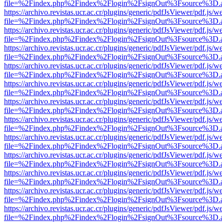
file=%2Findex.php%2Findex%2Flogin%2FsignOut%3Fsource%3D.ame
https://archivo.revistas.ucr.ac.cr/plugins/generic/pdfJsViewer/pdf.js/
file=%2Findex.php%2Findex%2Flogin%2FsignOut%3Fsource%3D.ame
https://archivo.revistas.ucr.ac.cr/plugins/generic/pdfJsViewer/pdf.js/
file=%2Findex.php%2Findex%2Flogin%2FsignOut%3Fsource%3D.ame
https://archivo.revistas.ucr.ac.cr/plugins/generic/pdfJsViewer/pdf.js/
file=%2Findex.php%2Findex%2Flogin%2FsignOut%3Fsource%3D.ame
https://archivo.revistas.ucr.ac.cr/plugins/generic/pdfJsViewer/pdf.js/
file=%2Findex.php%2Findex%2Flogin%2FsignOut%3Fsource%3D.ame
https://archivo.revistas.ucr.ac.cr/plugins/generic/pdfJsViewer/pdf.js/
file=%2Findex.php%2Findex%2Flogin%2FsignOut%3Fsource%3D.ame
https://archivo.revistas.ucr.ac.cr/plugins/generic/pdfJsViewer/pdf.js/
file=%2Findex.php%2Findex%2Flogin%2FsignOut%3Fsource%3D.ame
https://archivo.revistas.ucr.ac.cr/plugins/generic/pdfJsViewer/pdf.js/
file=%2Findex.php%2Findex%2Flogin%2FsignOut%3Fsource%3D.ame
https://archivo.revistas.ucr.ac.cr/plugins/generic/pdfJsViewer/pdf.js/
file=%2Findex.php%2Findex%2Flogin%2FsignOut%3Fsource%3D.ame
https://archivo.revistas.ucr.ac.cr/plugins/generic/pdfJsViewer/pdf.js/
file=%2Findex.php%2Findex%2Flogin%2FsignOut%3Fsource%3D.ame
https://archivo.revistas.ucr.ac.cr/plugins/generic/pdfJsViewer/pdf.js/
file=%2Findex.php%2Findex%2Flogin%2FsignOut%3Fsource%3D.ame
https://archivo.revistas.ucr.ac.cr/plugins/generic/pdfJsViewer/pdf.js/
file=%2Findex.php%2Findex%2Flogin%2FsignOut%3Fsource%3D.ame
https://archivo.revistas.ucr.ac.cr/plugins/generic/pdfJsViewer/pdf.js/
file=%2Findex.php%2Findex%2Flogin%2FsignOut%3Fsource%3D.ame