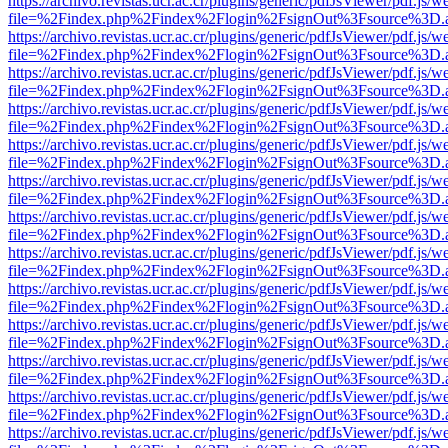
https://archivo.revistas.ucr.ac.cr/plugins/generic/pdfJsViewer/pdf.js/
file=%2Findex.php%2Findex%2Flogin%2FsignOut%3Fsource%3D.ame
https://archivo.revistas.ucr.ac.cr/plugins/generic/pdfJsViewer/pdf.js/
file=%2Findex.php%2Findex%2Flogin%2FsignOut%3Fsource%3D.ame
https://archivo.revistas.ucr.ac.cr/plugins/generic/pdfJsViewer/pdf.js/
file=%2Findex.php%2Findex%2Flogin%2FsignOut%3Fsource%3D.ame
https://archivo.revistas.ucr.ac.cr/plugins/generic/pdfJsViewer/pdf.js/
file=%2Findex.php%2Findex%2Flogin%2FsignOut%3Fsource%3D.ame
https://archivo.revistas.ucr.ac.cr/plugins/generic/pdfJsViewer/pdf.js/
file=%2Findex.php%2Findex%2Flogin%2FsignOut%3Fsource%3D.ame
https://archivo.revistas.ucr.ac.cr/plugins/generic/pdfJsViewer/pdf.js/
file=%2Findex.php%2Findex%2Flogin%2FsignOut%3Fsource%3D.ame
https://archivo.revistas.ucr.ac.cr/plugins/generic/pdfJsViewer/pdf.js/
file=%2Findex.php%2Findex%2Flogin%2FsignOut%3Fsource%3D.ame
https://archivo.revistas.ucr.ac.cr/plugins/generic/pdfJsViewer/pdf.js/
file=%2Findex.php%2Findex%2Flogin%2FsignOut%3Fsource%3D.ame
https://archivo.revistas.ucr.ac.cr/plugins/generic/pdfJsViewer/pdf.js/
file=%2Findex.php%2Findex%2Flogin%2FsignOut%3Fsource%3D.ame
https://archivo.revistas.ucr.ac.cr/plugins/generic/pdfJsViewer/pdf.js/
file=%2Findex.php%2Findex%2Flogin%2FsignOut%3Fsource%3D.ame
https://archivo.revistas.ucr.ac.cr/plugins/generic/pdfJsViewer/pdf.js/
file=%2Findex.php%2Findex%2Flogin%2FsignOut%3Fsource%3D.ame
https://archivo.revistas.ucr.ac.cr/plugins/generic/pdfJsViewer/pdf.js/
file=%2Findex.php%2Findex%2Flogin%2FsignOut%3Fsource%3D.ame
https://archivo.revistas.ucr.ac.cr/plugins/generic/pdfJsViewer/pdf.js/