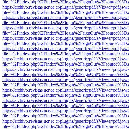
file=%2Findex.php%2Findex%2Flogin%2FsignOut%3Fsource%3D.ame
https://archivo.revistas.ucr.ac.cr/plugins/generic/pdfJsViewer/pdf.js/
file=%2Findex.php%2Findex%2Flogin%2FsignOut%3Fsource%3D.ame
https://archivo.revistas.ucr.ac.cr/plugins/generic/pdfJsViewer/pdf.js/
file=%2Findex.php%2Findex%2Flogin%2FsignOut%3Fsource%3D.ame
https://archivo.revistas.ucr.ac.cr/plugins/generic/pdfJsViewer/pdf.js/
file=%2Findex.php%2Findex%2Flogin%2FsignOut%3Fsource%3D.ame
https://archivo.revistas.ucr.ac.cr/plugins/generic/pdfJsViewer/pdf.js/
file=%2Findex.php%2Findex%2Flogin%2FsignOut%3Fsource%3D.ame
https://archivo.revistas.ucr.ac.cr/plugins/generic/pdfJsViewer/pdf.js/
file=%2Findex.php%2Findex%2Flogin%2FsignOut%3Fsource%3D.ame
https://archivo.revistas.ucr.ac.cr/plugins/generic/pdfJsViewer/pdf.js/
file=%2Findex.php%2Findex%2Flogin%2FsignOut%3Fsource%3D.ame
https://archivo.revistas.ucr.ac.cr/plugins/generic/pdfJsViewer/pdf.js/
file=%2Findex.php%2Findex%2Flogin%2FsignOut%3Fsource%3D.ame
https://archivo.revistas.ucr.ac.cr/plugins/generic/pdfJsViewer/pdf.js/
file=%2Findex.php%2Findex%2Flogin%2FsignOut%3Fsource%3D.ame
https://archivo.revistas.ucr.ac.cr/plugins/generic/pdfJsViewer/pdf.js/
file=%2Findex.php%2Findex%2Flogin%2FsignOut%3Fsource%3D.ame
https://archivo.revistas.ucr.ac.cr/plugins/generic/pdfJsViewer/pdf.js/
file=%2Findex.php%2Findex%2Flogin%2FsignOut%3Fsource%3D.ame
https://archivo.revistas.ucr.ac.cr/plugins/generic/pdfJsViewer/pdf.js/
file=%2Findex.php%2Findex%2Flogin%2FsignOut%3Fsource%3D.ame
https://archivo.revistas.ucr.ac.cr/plugins/generic/pdfJsViewer/pdf.js/
file=%2Findex.php%2Findex%2Flogin%2FsignOut%3Fsource%3D.ame