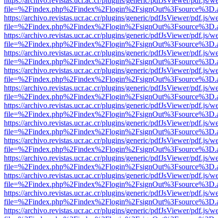
https://archivo.revistas.ucr.ac.cr/plugins/generic/pdfJsViewer/pdf.js/
file=%2Findex.php%2Findex%2Flogin%2FsignOut%3Fsource%3D.ame
https://archivo.revistas.ucr.ac.cr/plugins/generic/pdfJsViewer/pdf.js/
file=%2Findex.php%2Findex%2Flogin%2FsignOut%3Fsource%3D.ame
https://archivo.revistas.ucr.ac.cr/plugins/generic/pdfJsViewer/pdf.js/
file=%2Findex.php%2Findex%2Flogin%2FsignOut%3Fsource%3D.ame
https://archivo.revistas.ucr.ac.cr/plugins/generic/pdfJsViewer/pdf.js/
file=%2Findex.php%2Findex%2Flogin%2FsignOut%3Fsource%3D.ame
https://archivo.revistas.ucr.ac.cr/plugins/generic/pdfJsViewer/pdf.js/
file=%2Findex.php%2Findex%2Flogin%2FsignOut%3Fsource%3D.ame
https://archivo.revistas.ucr.ac.cr/plugins/generic/pdfJsViewer/pdf.js/
file=%2Findex.php%2Findex%2Flogin%2FsignOut%3Fsource%3D.ame
https://archivo.revistas.ucr.ac.cr/plugins/generic/pdfJsViewer/pdf.js/
file=%2Findex.php%2Findex%2Flogin%2FsignOut%3Fsource%3D.ame
https://archivo.revistas.ucr.ac.cr/plugins/generic/pdfJsViewer/pdf.js/
file=%2Findex.php%2Findex%2Flogin%2FsignOut%3Fsource%3D.ame
https://archivo.revistas.ucr.ac.cr/plugins/generic/pdfJsViewer/pdf.js/
file=%2Findex.php%2Findex%2Flogin%2FsignOut%3Fsource%3D.ame
https://archivo.revistas.ucr.ac.cr/plugins/generic/pdfJsViewer/pdf.js/
file=%2Findex.php%2Findex%2Flogin%2FsignOut%3Fsource%3D.ame
https://archivo.revistas.ucr.ac.cr/plugins/generic/pdfJsViewer/pdf.js/
file=%2Findex.php%2Findex%2Flogin%2FsignOut%3Fsource%3D.ame
https://archivo.revistas.ucr.ac.cr/plugins/generic/pdfJsViewer/pdf.js/
file=%2Findex.php%2Findex%2Flogin%2FsignOut%3Fsource%3D.ame
https://archivo.revistas.ucr.ac.cr/plugins/generic/pdfJsViewer/pdf.js/