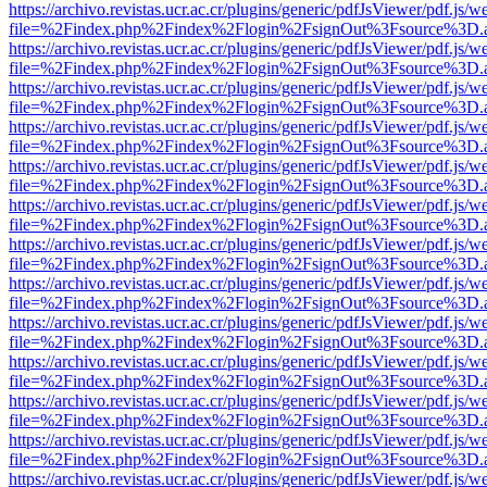
https://archivo.revistas.ucr.ac.cr/plugins/generic/pdfJsViewer/pdf.js/
file=%2Findex.php%2Findex%2Flogin%2FsignOut%3Fsource%3D.ame
https://archivo.revistas.ucr.ac.cr/plugins/generic/pdfJsViewer/pdf.js/
file=%2Findex.php%2Findex%2Flogin%2FsignOut%3Fsource%3D.ame
https://archivo.revistas.ucr.ac.cr/plugins/generic/pdfJsViewer/pdf.js/
file=%2Findex.php%2Findex%2Flogin%2FsignOut%3Fsource%3D.ame
https://archivo.revistas.ucr.ac.cr/plugins/generic/pdfJsViewer/pdf.js/
file=%2Findex.php%2Findex%2Flogin%2FsignOut%3Fsource%3D.ame
https://archivo.revistas.ucr.ac.cr/plugins/generic/pdfJsViewer/pdf.js/
file=%2Findex.php%2Findex%2Flogin%2FsignOut%3Fsource%3D.ame
https://archivo.revistas.ucr.ac.cr/plugins/generic/pdfJsViewer/pdf.js/
file=%2Findex.php%2Findex%2Flogin%2FsignOut%3Fsource%3D.ame
https://archivo.revistas.ucr.ac.cr/plugins/generic/pdfJsViewer/pdf.js/
file=%2Findex.php%2Findex%2Flogin%2FsignOut%3Fsource%3D.ame
https://archivo.revistas.ucr.ac.cr/plugins/generic/pdfJsViewer/pdf.js/
file=%2Findex.php%2Findex%2Flogin%2FsignOut%3Fsource%3D.ame
https://archivo.revistas.ucr.ac.cr/plugins/generic/pdfJsViewer/pdf.js/
file=%2Findex.php%2Findex%2Flogin%2FsignOut%3Fsource%3D.ame
https://archivo.revistas.ucr.ac.cr/plugins/generic/pdfJsViewer/pdf.js/
file=%2Findex.php%2Findex%2Flogin%2FsignOut%3Fsource%3D.ame
https://archivo.revistas.ucr.ac.cr/plugins/generic/pdfJsViewer/pdf.js/
file=%2Findex.php%2Findex%2Flogin%2FsignOut%3Fsource%3D.ame
https://archivo.revistas.ucr.ac.cr/plugins/generic/pdfJsViewer/pdf.js/
file=%2Findex.php%2Findex%2Flogin%2FsignOut%3Fsource%3D.ame
https://archivo.revistas.ucr.ac.cr/plugins/generic/pdfJsViewer/pdf.js/