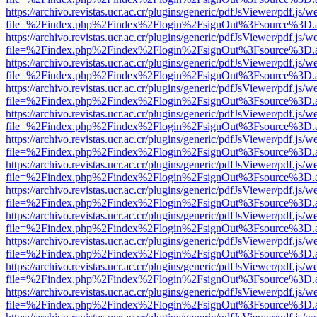
https://archivo.revistas.ucr.ac.cr/plugins/generic/pdfJsViewer/pdf.js/
file=%2Findex.php%2Findex%2Flogin%2FsignOut%3Fsource%3D.ame
https://archivo.revistas.ucr.ac.cr/plugins/generic/pdfJsViewer/pdf.js/
file=%2Findex.php%2Findex%2Flogin%2FsignOut%3Fsource%3D.ame
https://archivo.revistas.ucr.ac.cr/plugins/generic/pdfJsViewer/pdf.js/
file=%2Findex.php%2Findex%2Flogin%2FsignOut%3Fsource%3D.ame
https://archivo.revistas.ucr.ac.cr/plugins/generic/pdfJsViewer/pdf.js/
file=%2Findex.php%2Findex%2Flogin%2FsignOut%3Fsource%3D.ame
https://archivo.revistas.ucr.ac.cr/plugins/generic/pdfJsViewer/pdf.js/
file=%2Findex.php%2Findex%2Flogin%2FsignOut%3Fsource%3D.ame
https://archivo.revistas.ucr.ac.cr/plugins/generic/pdfJsViewer/pdf.js/
file=%2Findex.php%2Findex%2Flogin%2FsignOut%3Fsource%3D.ame
https://archivo.revistas.ucr.ac.cr/plugins/generic/pdfJsViewer/pdf.js/
file=%2Findex.php%2Findex%2Flogin%2FsignOut%3Fsource%3D.ame
https://archivo.revistas.ucr.ac.cr/plugins/generic/pdfJsViewer/pdf.js/
file=%2Findex.php%2Findex%2Flogin%2FsignOut%3Fsource%3D.ame
https://archivo.revistas.ucr.ac.cr/plugins/generic/pdfJsViewer/pdf.js/
file=%2Findex.php%2Findex%2Flogin%2FsignOut%3Fsource%3D.ame
https://archivo.revistas.ucr.ac.cr/plugins/generic/pdfJsViewer/pdf.js/
file=%2Findex.php%2Findex%2Flogin%2FsignOut%3Fsource%3D.ame
https://archivo.revistas.ucr.ac.cr/plugins/generic/pdfJsViewer/pdf.js/
file=%2Findex.php%2Findex%2Flogin%2FsignOut%3Fsource%3D.ame
https://archivo.revistas.ucr.ac.cr/plugins/generic/pdfJsViewer/pdf.js/
file=%2Findex.php%2Findex%2Flogin%2FsignOut%3Fsource%3D.ame