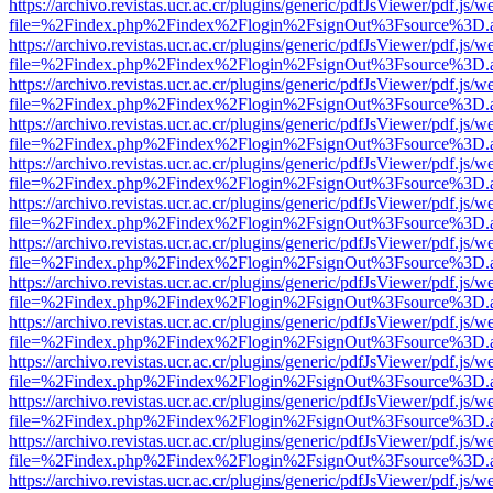
https://archivo.revistas.ucr.ac.cr/plugins/generic/pdfJsViewer/pdf.js/
file=%2Findex.php%2Findex%2Flogin%2FsignOut%3Fsource%3D.ame
https://archivo.revistas.ucr.ac.cr/plugins/generic/pdfJsViewer/pdf.js/
file=%2Findex.php%2Findex%2Flogin%2FsignOut%3Fsource%3D.ame
https://archivo.revistas.ucr.ac.cr/plugins/generic/pdfJsViewer/pdf.js/
file=%2Findex.php%2Findex%2Flogin%2FsignOut%3Fsource%3D.ame
https://archivo.revistas.ucr.ac.cr/plugins/generic/pdfJsViewer/pdf.js/
file=%2Findex.php%2Findex%2Flogin%2FsignOut%3Fsource%3D.ame
https://archivo.revistas.ucr.ac.cr/plugins/generic/pdfJsViewer/pdf.js/
file=%2Findex.php%2Findex%2Flogin%2FsignOut%3Fsource%3D.ame
https://archivo.revistas.ucr.ac.cr/plugins/generic/pdfJsViewer/pdf.js/
file=%2Findex.php%2Findex%2Flogin%2FsignOut%3Fsource%3D.ame
https://archivo.revistas.ucr.ac.cr/plugins/generic/pdfJsViewer/pdf.js/
file=%2Findex.php%2Findex%2Flogin%2FsignOut%3Fsource%3D.ame
https://archivo.revistas.ucr.ac.cr/plugins/generic/pdfJsViewer/pdf.js/
file=%2Findex.php%2Findex%2Flogin%2FsignOut%3Fsource%3D.ame
https://archivo.revistas.ucr.ac.cr/plugins/generic/pdfJsViewer/pdf.js/
file=%2Findex.php%2Findex%2Flogin%2FsignOut%3Fsource%3D.ame
https://archivo.revistas.ucr.ac.cr/plugins/generic/pdfJsViewer/pdf.js/
file=%2Findex.php%2Findex%2Flogin%2FsignOut%3Fsource%3D.ame
https://archivo.revistas.ucr.ac.cr/plugins/generic/pdfJsViewer/pdf.js/
file=%2Findex.php%2Findex%2Flogin%2FsignOut%3Fsource%3D.ame
https://archivo.revistas.ucr.ac.cr/plugins/generic/pdfJsViewer/pdf.js/
file=%2Findex.php%2Findex%2Flogin%2FsignOut%3Fsource%3D.ame
https://archivo.revistas.ucr.ac.cr/plugins/generic/pdfJsViewer/pdf.js/