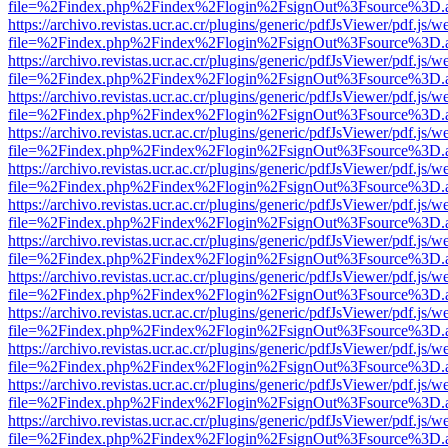
file=%2Findex.php%2Findex%2Flogin%2FsignOut%3Fsource%3D.ame
https://archivo.revistas.ucr.ac.cr/plugins/generic/pdfJsViewer/pdf.js/
file=%2Findex.php%2Findex%2Flogin%2FsignOut%3Fsource%3D.ame
https://archivo.revistas.ucr.ac.cr/plugins/generic/pdfJsViewer/pdf.js/
file=%2Findex.php%2Findex%2Flogin%2FsignOut%3Fsource%3D.ame
https://archivo.revistas.ucr.ac.cr/plugins/generic/pdfJsViewer/pdf.js/
file=%2Findex.php%2Findex%2Flogin%2FsignOut%3Fsource%3D.ame
https://archivo.revistas.ucr.ac.cr/plugins/generic/pdfJsViewer/pdf.js/
file=%2Findex.php%2Findex%2Flogin%2FsignOut%3Fsource%3D.ame
https://archivo.revistas.ucr.ac.cr/plugins/generic/pdfJsViewer/pdf.js/
file=%2Findex.php%2Findex%2Flogin%2FsignOut%3Fsource%3D.ame
https://archivo.revistas.ucr.ac.cr/plugins/generic/pdfJsViewer/pdf.js/
file=%2Findex.php%2Findex%2Flogin%2FsignOut%3Fsource%3D.ame
https://archivo.revistas.ucr.ac.cr/plugins/generic/pdfJsViewer/pdf.js/
file=%2Findex.php%2Findex%2Flogin%2FsignOut%3Fsource%3D.ame
https://archivo.revistas.ucr.ac.cr/plugins/generic/pdfJsViewer/pdf.js/
file=%2Findex.php%2Findex%2Flogin%2FsignOut%3Fsource%3D.ame
https://archivo.revistas.ucr.ac.cr/plugins/generic/pdfJsViewer/pdf.js/
file=%2Findex.php%2Findex%2Flogin%2FsignOut%3Fsource%3D.ame
https://archivo.revistas.ucr.ac.cr/plugins/generic/pdfJsViewer/pdf.js/
file=%2Findex.php%2Findex%2Flogin%2FsignOut%3Fsource%3D.ame
https://archivo.revistas.ucr.ac.cr/plugins/generic/pdfJsViewer/pdf.js/
file=%2Findex.php%2Findex%2Flogin%2FsignOut%3Fsource%3D.ame
https://archivo.revistas.ucr.ac.cr/plugins/generic/pdfJsViewer/pdf.js/
file=%2Findex.php%2Findex%2Flogin%2FsignOut%3Fsource%3D.ame