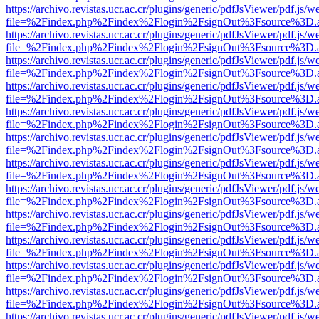
https://archivo.revistas.ucr.ac.cr/plugins/generic/pdfJsViewer/pdf.js/
file=%2Findex.php%2Findex%2Flogin%2FsignOut%3Fsource%3D.ame
https://archivo.revistas.ucr.ac.cr/plugins/generic/pdfJsViewer/pdf.js/
file=%2Findex.php%2Findex%2Flogin%2FsignOut%3Fsource%3D.ame
https://archivo.revistas.ucr.ac.cr/plugins/generic/pdfJsViewer/pdf.js/
file=%2Findex.php%2Findex%2Flogin%2FsignOut%3Fsource%3D.ame
https://archivo.revistas.ucr.ac.cr/plugins/generic/pdfJsViewer/pdf.js/
file=%2Findex.php%2Findex%2Flogin%2FsignOut%3Fsource%3D.ame
https://archivo.revistas.ucr.ac.cr/plugins/generic/pdfJsViewer/pdf.js/
file=%2Findex.php%2Findex%2Flogin%2FsignOut%3Fsource%3D.ame
https://archivo.revistas.ucr.ac.cr/plugins/generic/pdfJsViewer/pdf.js/
file=%2Findex.php%2Findex%2Flogin%2FsignOut%3Fsource%3D.ame
https://archivo.revistas.ucr.ac.cr/plugins/generic/pdfJsViewer/pdf.js/
file=%2Findex.php%2Findex%2Flogin%2FsignOut%3Fsource%3D.ame
https://archivo.revistas.ucr.ac.cr/plugins/generic/pdfJsViewer/pdf.js/
file=%2Findex.php%2Findex%2Flogin%2FsignOut%3Fsource%3D.ame
https://archivo.revistas.ucr.ac.cr/plugins/generic/pdfJsViewer/pdf.js/
file=%2Findex.php%2Findex%2Flogin%2FsignOut%3Fsource%3D.ame
https://archivo.revistas.ucr.ac.cr/plugins/generic/pdfJsViewer/pdf.js/
file=%2Findex.php%2Findex%2Flogin%2FsignOut%3Fsource%3D.ame
https://archivo.revistas.ucr.ac.cr/plugins/generic/pdfJsViewer/pdf.js/
file=%2Findex.php%2Findex%2Flogin%2FsignOut%3Fsource%3D.ame
https://archivo.revistas.ucr.ac.cr/plugins/generic/pdfJsViewer/pdf.js/
file=%2Findex.php%2Findex%2Flogin%2FsignOut%3Fsource%3D.ame
https://archivo.revistas.ucr.ac.cr/plugins/generic/pdfJsViewer/pdf.js/