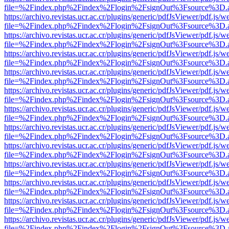
file=%2Findex.php%2Findex%2Flogin%2FsignOut%3Fsource%3D.ame
https://archivo.revistas.ucr.ac.cr/plugins/generic/pdfJsViewer/pdf.js/
file=%2Findex.php%2Findex%2Flogin%2FsignOut%3Fsource%3D.ame
https://archivo.revistas.ucr.ac.cr/plugins/generic/pdfJsViewer/pdf.js/
file=%2Findex.php%2Findex%2Flogin%2FsignOut%3Fsource%3D.ame
https://archivo.revistas.ucr.ac.cr/plugins/generic/pdfJsViewer/pdf.js/
file=%2Findex.php%2Findex%2Flogin%2FsignOut%3Fsource%3D.ame
https://archivo.revistas.ucr.ac.cr/plugins/generic/pdfJsViewer/pdf.js/
file=%2Findex.php%2Findex%2Flogin%2FsignOut%3Fsource%3D.ame
https://archivo.revistas.ucr.ac.cr/plugins/generic/pdfJsViewer/pdf.js/
file=%2Findex.php%2Findex%2Flogin%2FsignOut%3Fsource%3D.ame
https://archivo.revistas.ucr.ac.cr/plugins/generic/pdfJsViewer/pdf.js/
file=%2Findex.php%2Findex%2Flogin%2FsignOut%3Fsource%3D.ame
https://archivo.revistas.ucr.ac.cr/plugins/generic/pdfJsViewer/pdf.js/
file=%2Findex.php%2Findex%2Flogin%2FsignOut%3Fsource%3D.ame
https://archivo.revistas.ucr.ac.cr/plugins/generic/pdfJsViewer/pdf.js/
file=%2Findex.php%2Findex%2Flogin%2FsignOut%3Fsource%3D.ame
https://archivo.revistas.ucr.ac.cr/plugins/generic/pdfJsViewer/pdf.js/
file=%2Findex.php%2Findex%2Flogin%2FsignOut%3Fsource%3D.ame
https://archivo.revistas.ucr.ac.cr/plugins/generic/pdfJsViewer/pdf.js/
file=%2Findex.php%2Findex%2Flogin%2FsignOut%3Fsource%3D.ame
https://archivo.revistas.ucr.ac.cr/plugins/generic/pdfJsViewer/pdf.js/
file=%2Findex.php%2Findex%2Flogin%2FsignOut%3Fsource%3D.ame
https://archivo.revistas.ucr.ac.cr/plugins/generic/pdfJsViewer/pdf.js/
file=%2Findex.php%2Findex%2Flogin%2FsignOut%3Fsource%3D.ame