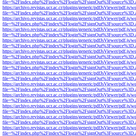
file=%2Findex.php%2Findex%2Flogin%2FsignOut%3Fsource%3D.ame
https://archivo.revistas.ucr.ac.cr/plugins/generic/pdfJsViewer/pdf.js/
file=%2Findex.php%2Findex%2Flogin%2FsignOut%3Fsource%3D.ame
https://archivo.revistas.ucr.ac.cr/plugins/generic/pdfJsViewer/pdf.js/
file=%2Findex.php%2Findex%2Flogin%2FsignOut%3Fsource%3D.ame
https://archivo.revistas.ucr.ac.cr/plugins/generic/pdfJsViewer/pdf.js/
file=%2Findex.php%2Findex%2Flogin%2FsignOut%3Fsource%3D.ame
https://archivo.revistas.ucr.ac.cr/plugins/generic/pdfJsViewer/pdf.js/
file=%2Findex.php%2Findex%2Flogin%2FsignOut%3Fsource%3D.ame
https://archivo.revistas.ucr.ac.cr/plugins/generic/pdfJsViewer/pdf.js/
file=%2Findex.php%2Findex%2Flogin%2FsignOut%3Fsource%3D.ame
https://archivo.revistas.ucr.ac.cr/plugins/generic/pdfJsViewer/pdf.js/
file=%2Findex.php%2Findex%2Flogin%2FsignOut%3Fsource%3D.ame
https://archivo.revistas.ucr.ac.cr/plugins/generic/pdfJsViewer/pdf.js/
file=%2Findex.php%2Findex%2Flogin%2FsignOut%3Fsource%3D.ame
https://archivo.revistas.ucr.ac.cr/plugins/generic/pdfJsViewer/pdf.js/
file=%2Findex.php%2Findex%2Flogin%2FsignOut%3Fsource%3D.ame
https://archivo.revistas.ucr.ac.cr/plugins/generic/pdfJsViewer/pdf.js/
file=%2Findex.php%2Findex%2Flogin%2FsignOut%3Fsource%3D.ame
https://archivo.revistas.ucr.ac.cr/plugins/generic/pdfJsViewer/pdf.js/
file=%2Findex.php%2Findex%2Flogin%2FsignOut%3Fsource%3D.ame
https://archivo.revistas.ucr.ac.cr/plugins/generic/pdfJsViewer/pdf.js/
file=%2Findex.php%2Findex%2Flogin%2FsignOut%3Fsource%3D.ame
https://archivo.revistas.ucr.ac.cr/plugins/generic/pdfJsViewer/pdf.js/
file=%2Findex.php%2Findex%2Flogin%2FsignOut%3Fsource%3D.ame