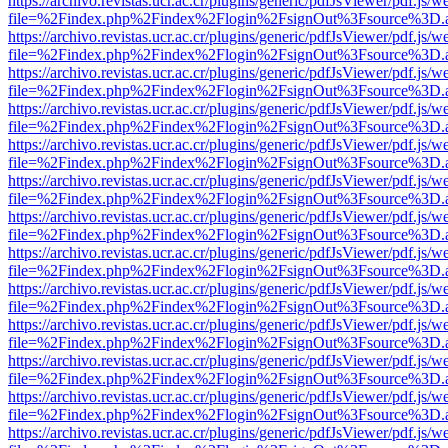
https://archivo.revistas.ucr.ac.cr/plugins/generic/pdfJsViewer/pdf.js/
file=%2Findex.php%2Findex%2Flogin%2FsignOut%3Fsource%3D.ame
https://archivo.revistas.ucr.ac.cr/plugins/generic/pdfJsViewer/pdf.js/
file=%2Findex.php%2Findex%2Flogin%2FsignOut%3Fsource%3D.ame
https://archivo.revistas.ucr.ac.cr/plugins/generic/pdfJsViewer/pdf.js/
file=%2Findex.php%2Findex%2Flogin%2FsignOut%3Fsource%3D.ame
https://archivo.revistas.ucr.ac.cr/plugins/generic/pdfJsViewer/pdf.js/
file=%2Findex.php%2Findex%2Flogin%2FsignOut%3Fsource%3D.ame
https://archivo.revistas.ucr.ac.cr/plugins/generic/pdfJsViewer/pdf.js/
file=%2Findex.php%2Findex%2Flogin%2FsignOut%3Fsource%3D.ame
https://archivo.revistas.ucr.ac.cr/plugins/generic/pdfJsViewer/pdf.js/
file=%2Findex.php%2Findex%2Flogin%2FsignOut%3Fsource%3D.ame
https://archivo.revistas.ucr.ac.cr/plugins/generic/pdfJsViewer/pdf.js/
file=%2Findex.php%2Findex%2Flogin%2FsignOut%3Fsource%3D.ame
https://archivo.revistas.ucr.ac.cr/plugins/generic/pdfJsViewer/pdf.js/
file=%2Findex.php%2Findex%2Flogin%2FsignOut%3Fsource%3D.ame
https://archivo.revistas.ucr.ac.cr/plugins/generic/pdfJsViewer/pdf.js/
file=%2Findex.php%2Findex%2Flogin%2FsignOut%3Fsource%3D.ame
https://archivo.revistas.ucr.ac.cr/plugins/generic/pdfJsViewer/pdf.js/
file=%2Findex.php%2Findex%2Flogin%2FsignOut%3Fsource%3D.ame
https://archivo.revistas.ucr.ac.cr/plugins/generic/pdfJsViewer/pdf.js/
file=%2Findex.php%2Findex%2Flogin%2FsignOut%3Fsource%3D.ame
https://archivo.revistas.ucr.ac.cr/plugins/generic/pdfJsViewer/pdf.js/
file=%2Findex.php%2Findex%2Flogin%2FsignOut%3Fsource%3D.ame
https://archivo.revistas.ucr.ac.cr/plugins/generic/pdfJsViewer/pdf.js/