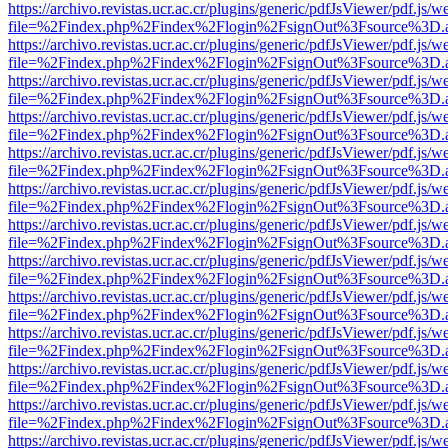
https://archivo.revistas.ucr.ac.cr/plugins/generic/pdfJsViewer/pdf.js/
file=%2Findex.php%2Findex%2Flogin%2FsignOut%3Fsource%3D.ame
https://archivo.revistas.ucr.ac.cr/plugins/generic/pdfJsViewer/pdf.js/
file=%2Findex.php%2Findex%2Flogin%2FsignOut%3Fsource%3D.ame
https://archivo.revistas.ucr.ac.cr/plugins/generic/pdfJsViewer/pdf.js/
file=%2Findex.php%2Findex%2Flogin%2FsignOut%3Fsource%3D.ame
https://archivo.revistas.ucr.ac.cr/plugins/generic/pdfJsViewer/pdf.js/
file=%2Findex.php%2Findex%2Flogin%2FsignOut%3Fsource%3D.ame
https://archivo.revistas.ucr.ac.cr/plugins/generic/pdfJsViewer/pdf.js/
file=%2Findex.php%2Findex%2Flogin%2FsignOut%3Fsource%3D.ame
https://archivo.revistas.ucr.ac.cr/plugins/generic/pdfJsViewer/pdf.js/
file=%2Findex.php%2Findex%2Flogin%2FsignOut%3Fsource%3D.ame
https://archivo.revistas.ucr.ac.cr/plugins/generic/pdfJsViewer/pdf.js/
file=%2Findex.php%2Findex%2Flogin%2FsignOut%3Fsource%3D.ame
https://archivo.revistas.ucr.ac.cr/plugins/generic/pdfJsViewer/pdf.js/
file=%2Findex.php%2Findex%2Flogin%2FsignOut%3Fsource%3D.ame
https://archivo.revistas.ucr.ac.cr/plugins/generic/pdfJsViewer/pdf.js/
file=%2Findex.php%2Findex%2Flogin%2FsignOut%3Fsource%3D.ame
https://archivo.revistas.ucr.ac.cr/plugins/generic/pdfJsViewer/pdf.js/
file=%2Findex.php%2Findex%2Flogin%2FsignOut%3Fsource%3D.ame
https://archivo.revistas.ucr.ac.cr/plugins/generic/pdfJsViewer/pdf.js/
file=%2Findex.php%2Findex%2Flogin%2FsignOut%3Fsource%3D.ame
https://archivo.revistas.ucr.ac.cr/plugins/generic/pdfJsViewer/pdf.js/
file=%2Findex.php%2Findex%2Flogin%2FsignOut%3Fsource%3D.ame
https://archivo.revistas.ucr.ac.cr/plugins/generic/pdfJsViewer/pdf.js/