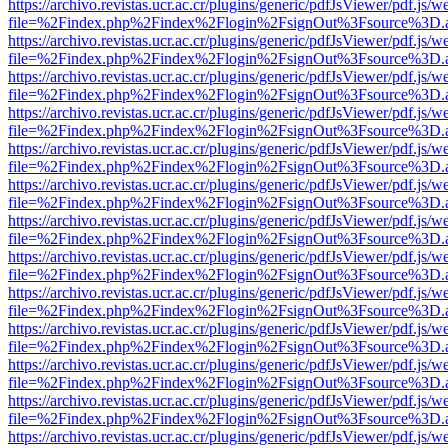
https://archivo.revistas.ucr.ac.cr/plugins/generic/pdfJsViewer/pdf.js/
file=%2Findex.php%2Findex%2Flogin%2FsignOut%3Fsource%3D.ame
https://archivo.revistas.ucr.ac.cr/plugins/generic/pdfJsViewer/pdf.js/
file=%2Findex.php%2Findex%2Flogin%2FsignOut%3Fsource%3D.ame
https://archivo.revistas.ucr.ac.cr/plugins/generic/pdfJsViewer/pdf.js/
file=%2Findex.php%2Findex%2Flogin%2FsignOut%3Fsource%3D.ame
https://archivo.revistas.ucr.ac.cr/plugins/generic/pdfJsViewer/pdf.js/
file=%2Findex.php%2Findex%2Flogin%2FsignOut%3Fsource%3D.ame
https://archivo.revistas.ucr.ac.cr/plugins/generic/pdfJsViewer/pdf.js/
file=%2Findex.php%2Findex%2Flogin%2FsignOut%3Fsource%3D.ame
https://archivo.revistas.ucr.ac.cr/plugins/generic/pdfJsViewer/pdf.js/
file=%2Findex.php%2Findex%2Flogin%2FsignOut%3Fsource%3D.ame
https://archivo.revistas.ucr.ac.cr/plugins/generic/pdfJsViewer/pdf.js/
file=%2Findex.php%2Findex%2Flogin%2FsignOut%3Fsource%3D.ame
https://archivo.revistas.ucr.ac.cr/plugins/generic/pdfJsViewer/pdf.js/
file=%2Findex.php%2Findex%2Flogin%2FsignOut%3Fsource%3D.ame
https://archivo.revistas.ucr.ac.cr/plugins/generic/pdfJsViewer/pdf.js/
file=%2Findex.php%2Findex%2Flogin%2FsignOut%3Fsource%3D.ame
https://archivo.revistas.ucr.ac.cr/plugins/generic/pdfJsViewer/pdf.js/
file=%2Findex.php%2Findex%2Flogin%2FsignOut%3Fsource%3D.ame
https://archivo.revistas.ucr.ac.cr/plugins/generic/pdfJsViewer/pdf.js/
file=%2Findex.php%2Findex%2Flogin%2FsignOut%3Fsource%3D.ame
https://archivo.revistas.ucr.ac.cr/plugins/generic/pdfJsViewer/pdf.js/
file=%2Findex.php%2Findex%2Flogin%2FsignOut%3Fsource%3D.ame
https://archivo.revistas.ucr.ac.cr/plugins/generic/pdfJsViewer/pdf.js/