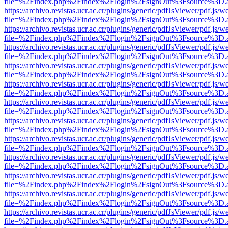
file=%2Findex.php%2Findex%2Flogin%2FsignOut%3Fsource%3D.ame
https://archivo.revistas.ucr.ac.cr/plugins/generic/pdfJsViewer/pdf.js/
file=%2Findex.php%2Findex%2Flogin%2FsignOut%3Fsource%3D.ame
https://archivo.revistas.ucr.ac.cr/plugins/generic/pdfJsViewer/pdf.js/
file=%2Findex.php%2Findex%2Flogin%2FsignOut%3Fsource%3D.ame
https://archivo.revistas.ucr.ac.cr/plugins/generic/pdfJsViewer/pdf.js/
file=%2Findex.php%2Findex%2Flogin%2FsignOut%3Fsource%3D.ame
https://archivo.revistas.ucr.ac.cr/plugins/generic/pdfJsViewer/pdf.js/
file=%2Findex.php%2Findex%2Flogin%2FsignOut%3Fsource%3D.ame
https://archivo.revistas.ucr.ac.cr/plugins/generic/pdfJsViewer/pdf.js/
file=%2Findex.php%2Findex%2Flogin%2FsignOut%3Fsource%3D.ame
https://archivo.revistas.ucr.ac.cr/plugins/generic/pdfJsViewer/pdf.js/
file=%2Findex.php%2Findex%2Flogin%2FsignOut%3Fsource%3D.ame
https://archivo.revistas.ucr.ac.cr/plugins/generic/pdfJsViewer/pdf.js/
file=%2Findex.php%2Findex%2Flogin%2FsignOut%3Fsource%3D.ame
https://archivo.revistas.ucr.ac.cr/plugins/generic/pdfJsViewer/pdf.js/
file=%2Findex.php%2Findex%2Flogin%2FsignOut%3Fsource%3D.ame
https://archivo.revistas.ucr.ac.cr/plugins/generic/pdfJsViewer/pdf.js/
file=%2Findex.php%2Findex%2Flogin%2FsignOut%3Fsource%3D.ame
https://archivo.revistas.ucr.ac.cr/plugins/generic/pdfJsViewer/pdf.js/
file=%2Findex.php%2Findex%2Flogin%2FsignOut%3Fsource%3D.ame
https://archivo.revistas.ucr.ac.cr/plugins/generic/pdfJsViewer/pdf.js/
file=%2Findex.php%2Findex%2Flogin%2FsignOut%3Fsource%3D.ame
https://archivo.revistas.ucr.ac.cr/plugins/generic/pdfJsViewer/pdf.js/
file=%2Findex.php%2Findex%2Flogin%2FsignOut%3Fsource%3D.ame