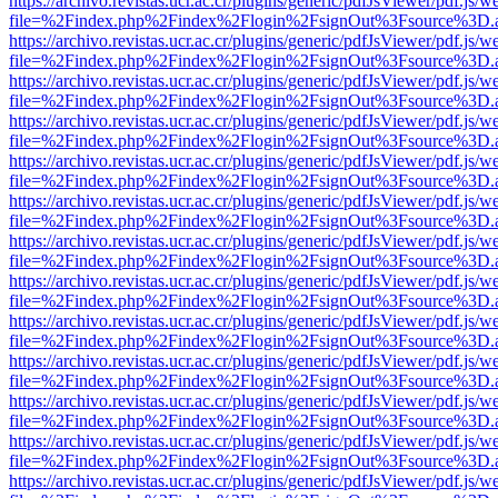
https://archivo.revistas.ucr.ac.cr/plugins/generic/pdfJsViewer/pdf.js/
file=%2Findex.php%2Findex%2Flogin%2FsignOut%3Fsource%3D.ame
https://archivo.revistas.ucr.ac.cr/plugins/generic/pdfJsViewer/pdf.js/
file=%2Findex.php%2Findex%2Flogin%2FsignOut%3Fsource%3D.ame
https://archivo.revistas.ucr.ac.cr/plugins/generic/pdfJsViewer/pdf.js/
file=%2Findex.php%2Findex%2Flogin%2FsignOut%3Fsource%3D.ame
https://archivo.revistas.ucr.ac.cr/plugins/generic/pdfJsViewer/pdf.js/
file=%2Findex.php%2Findex%2Flogin%2FsignOut%3Fsource%3D.ame
https://archivo.revistas.ucr.ac.cr/plugins/generic/pdfJsViewer/pdf.js/
file=%2Findex.php%2Findex%2Flogin%2FsignOut%3Fsource%3D.ame
https://archivo.revistas.ucr.ac.cr/plugins/generic/pdfJsViewer/pdf.js/
file=%2Findex.php%2Findex%2Flogin%2FsignOut%3Fsource%3D.ame
https://archivo.revistas.ucr.ac.cr/plugins/generic/pdfJsViewer/pdf.js/
file=%2Findex.php%2Findex%2Flogin%2FsignOut%3Fsource%3D.ame
https://archivo.revistas.ucr.ac.cr/plugins/generic/pdfJsViewer/pdf.js/
file=%2Findex.php%2Findex%2Flogin%2FsignOut%3Fsource%3D.ame
https://archivo.revistas.ucr.ac.cr/plugins/generic/pdfJsViewer/pdf.js/
file=%2Findex.php%2Findex%2Flogin%2FsignOut%3Fsource%3D.ame
https://archivo.revistas.ucr.ac.cr/plugins/generic/pdfJsViewer/pdf.js/
file=%2Findex.php%2Findex%2Flogin%2FsignOut%3Fsource%3D.ame
https://archivo.revistas.ucr.ac.cr/plugins/generic/pdfJsViewer/pdf.js/
file=%2Findex.php%2Findex%2Flogin%2FsignOut%3Fsource%3D.ame
https://archivo.revistas.ucr.ac.cr/plugins/generic/pdfJsViewer/pdf.js/
file=%2Findex.php%2Findex%2Flogin%2FsignOut%3Fsource%3D.ame
https://archivo.revistas.ucr.ac.cr/plugins/generic/pdfJsViewer/pdf.js/