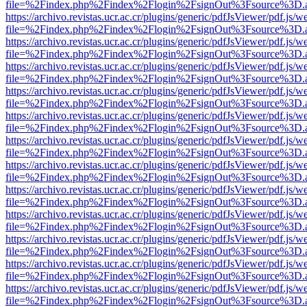
file=%2Findex.php%2Findex%2Flogin%2FsignOut%3Fsource%3D.ame
https://archivo.revistas.ucr.ac.cr/plugins/generic/pdfJsViewer/pdf.js/
file=%2Findex.php%2Findex%2Flogin%2FsignOut%3Fsource%3D.ame
https://archivo.revistas.ucr.ac.cr/plugins/generic/pdfJsViewer/pdf.js/
file=%2Findex.php%2Findex%2Flogin%2FsignOut%3Fsource%3D.ame
https://archivo.revistas.ucr.ac.cr/plugins/generic/pdfJsViewer/pdf.js/
file=%2Findex.php%2Findex%2Flogin%2FsignOut%3Fsource%3D.ame
https://archivo.revistas.ucr.ac.cr/plugins/generic/pdfJsViewer/pdf.js/
file=%2Findex.php%2Findex%2Flogin%2FsignOut%3Fsource%3D.ame
https://archivo.revistas.ucr.ac.cr/plugins/generic/pdfJsViewer/pdf.js/
file=%2Findex.php%2Findex%2Flogin%2FsignOut%3Fsource%3D.ame
https://archivo.revistas.ucr.ac.cr/plugins/generic/pdfJsViewer/pdf.js/
file=%2Findex.php%2Findex%2Flogin%2FsignOut%3Fsource%3D.ame
https://archivo.revistas.ucr.ac.cr/plugins/generic/pdfJsViewer/pdf.js/
file=%2Findex.php%2Findex%2Flogin%2FsignOut%3Fsource%3D.ame
https://archivo.revistas.ucr.ac.cr/plugins/generic/pdfJsViewer/pdf.js/
file=%2Findex.php%2Findex%2Flogin%2FsignOut%3Fsource%3D.ame
https://archivo.revistas.ucr.ac.cr/plugins/generic/pdfJsViewer/pdf.js/
file=%2Findex.php%2Findex%2Flogin%2FsignOut%3Fsource%3D.ame
https://archivo.revistas.ucr.ac.cr/plugins/generic/pdfJsViewer/pdf.js/
file=%2Findex.php%2Findex%2Flogin%2FsignOut%3Fsource%3D.ame
https://archivo.revistas.ucr.ac.cr/plugins/generic/pdfJsViewer/pdf.js/
file=%2Findex.php%2Findex%2Flogin%2FsignOut%3Fsource%3D.ame
https://archivo.revistas.ucr.ac.cr/plugins/generic/pdfJsViewer/pdf.js/
file=%2Findex.php%2Findex%2Flogin%2FsignOut%3Fsource%3D.ame