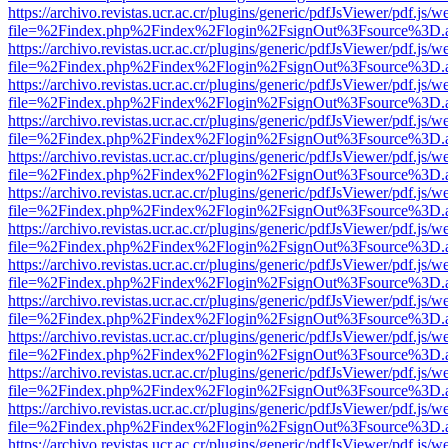
https://archivo.revistas.ucr.ac.cr/plugins/generic/pdfJsViewer/pdf.js/
file=%2Findex.php%2Findex%2Flogin%2FsignOut%3Fsource%3D.ame
https://archivo.revistas.ucr.ac.cr/plugins/generic/pdfJsViewer/pdf.js/
file=%2Findex.php%2Findex%2Flogin%2FsignOut%3Fsource%3D.ame
https://archivo.revistas.ucr.ac.cr/plugins/generic/pdfJsViewer/pdf.js/
file=%2Findex.php%2Findex%2Flogin%2FsignOut%3Fsource%3D.ame
https://archivo.revistas.ucr.ac.cr/plugins/generic/pdfJsViewer/pdf.js/
file=%2Findex.php%2Findex%2Flogin%2FsignOut%3Fsource%3D.ame
https://archivo.revistas.ucr.ac.cr/plugins/generic/pdfJsViewer/pdf.js/
file=%2Findex.php%2Findex%2Flogin%2FsignOut%3Fsource%3D.ame
https://archivo.revistas.ucr.ac.cr/plugins/generic/pdfJsViewer/pdf.js/
file=%2Findex.php%2Findex%2Flogin%2FsignOut%3Fsource%3D.ame
https://archivo.revistas.ucr.ac.cr/plugins/generic/pdfJsViewer/pdf.js/
file=%2Findex.php%2Findex%2Flogin%2FsignOut%3Fsource%3D.ame
https://archivo.revistas.ucr.ac.cr/plugins/generic/pdfJsViewer/pdf.js/
file=%2Findex.php%2Findex%2Flogin%2FsignOut%3Fsource%3D.ame
https://archivo.revistas.ucr.ac.cr/plugins/generic/pdfJsViewer/pdf.js/
file=%2Findex.php%2Findex%2Flogin%2FsignOut%3Fsource%3D.ame
https://archivo.revistas.ucr.ac.cr/plugins/generic/pdfJsViewer/pdf.js/
file=%2Findex.php%2Findex%2Flogin%2FsignOut%3Fsource%3D.ame
https://archivo.revistas.ucr.ac.cr/plugins/generic/pdfJsViewer/pdf.js/
file=%2Findex.php%2Findex%2Flogin%2FsignOut%3Fsource%3D.ame
https://archivo.revistas.ucr.ac.cr/plugins/generic/pdfJsViewer/pdf.js/
file=%2Findex.php%2Findex%2Flogin%2FsignOut%3Fsource%3D.ame
https://archivo.revistas.ucr.ac.cr/plugins/generic/pdfJsViewer/pdf.js/