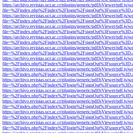
https://archivo.revistas.ucr.ac.cr/plugins/generic/pdfJsViewer/pdf.js/
file=%2Findex.php%2Findex%2Flogin%2FsignOut%3Fsource%3D.ame
https://archivo.revistas.ucr.ac.cr/plugins/generic/pdfJsViewer/pdf.js/
file=%2Findex.php%2Findex%2Flogin%2FsignOut%3Fsource%3D.ame
https://archivo.revistas.ucr.ac.cr/plugins/generic/pdfJsViewer/pdf.js/
file=%2Findex.php%2Findex%2Flogin%2FsignOut%3Fsource%3D.ame
https://archivo.revistas.ucr.ac.cr/plugins/generic/pdfJsViewer/pdf.js/
file=%2Findex.php%2Findex%2Flogin%2FsignOut%3Fsource%3D.ame
https://archivo.revistas.ucr.ac.cr/plugins/generic/pdfJsViewer/pdf.js/
file=%2Findex.php%2Findex%2Flogin%2FsignOut%3Fsource%3D.ame
https://archivo.revistas.ucr.ac.cr/plugins/generic/pdfJsViewer/pdf.js/
file=%2Findex.php%2Findex%2Flogin%2FsignOut%3Fsource%3D.ame
https://archivo.revistas.ucr.ac.cr/plugins/generic/pdfJsViewer/pdf.js/
file=%2Findex.php%2Findex%2Flogin%2FsignOut%3Fsource%3D.ame
https://archivo.revistas.ucr.ac.cr/plugins/generic/pdfJsViewer/pdf.js/
file=%2Findex.php%2Findex%2Flogin%2FsignOut%3Fsource%3D.ame
https://archivo.revistas.ucr.ac.cr/plugins/generic/pdfJsViewer/pdf.js/
file=%2Findex.php%2Findex%2Flogin%2FsignOut%3Fsource%3D.ame
https://archivo.revistas.ucr.ac.cr/plugins/generic/pdfJsViewer/pdf.js/
file=%2Findex.php%2Findex%2Flogin%2FsignOut%3Fsource%3D.ame
https://archivo.revistas.ucr.ac.cr/plugins/generic/pdfJsViewer/pdf.js/
file=%2Findex.php%2Findex%2Flogin%2FsignOut%3Fsource%3D.ame
https://archivo.revistas.ucr.ac.cr/plugins/generic/pdfJsViewer/pdf.js/
file=%2Findex.php%2Findex%2Flogin%2FsignOut%3Fsource%3D.ame