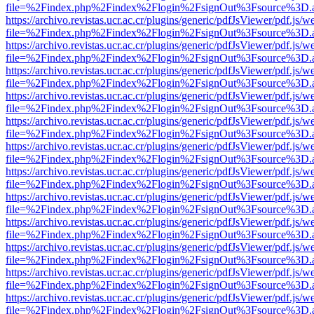
file=%2Findex.php%2Findex%2Flogin%2FsignOut%3Fsource%3D.ame
https://archivo.revistas.ucr.ac.cr/plugins/generic/pdfJsViewer/pdf.js/
file=%2Findex.php%2Findex%2Flogin%2FsignOut%3Fsource%3D.ame
https://archivo.revistas.ucr.ac.cr/plugins/generic/pdfJsViewer/pdf.js/
file=%2Findex.php%2Findex%2Flogin%2FsignOut%3Fsource%3D.ame
https://archivo.revistas.ucr.ac.cr/plugins/generic/pdfJsViewer/pdf.js/
file=%2Findex.php%2Findex%2Flogin%2FsignOut%3Fsource%3D.ame
https://archivo.revistas.ucr.ac.cr/plugins/generic/pdfJsViewer/pdf.js/
file=%2Findex.php%2Findex%2Flogin%2FsignOut%3Fsource%3D.ame
https://archivo.revistas.ucr.ac.cr/plugins/generic/pdfJsViewer/pdf.js/
file=%2Findex.php%2Findex%2Flogin%2FsignOut%3Fsource%3D.ame
https://archivo.revistas.ucr.ac.cr/plugins/generic/pdfJsViewer/pdf.js/
file=%2Findex.php%2Findex%2Flogin%2FsignOut%3Fsource%3D.ame
https://archivo.revistas.ucr.ac.cr/plugins/generic/pdfJsViewer/pdf.js/
file=%2Findex.php%2Findex%2Flogin%2FsignOut%3Fsource%3D.ame
https://archivo.revistas.ucr.ac.cr/plugins/generic/pdfJsViewer/pdf.js/
file=%2Findex.php%2Findex%2Flogin%2FsignOut%3Fsource%3D.ame
https://archivo.revistas.ucr.ac.cr/plugins/generic/pdfJsViewer/pdf.js/
file=%2Findex.php%2Findex%2Flogin%2FsignOut%3Fsource%3D.ame
https://archivo.revistas.ucr.ac.cr/plugins/generic/pdfJsViewer/pdf.js/
file=%2Findex.php%2Findex%2Flogin%2FsignOut%3Fsource%3D.ame
https://archivo.revistas.ucr.ac.cr/plugins/generic/pdfJsViewer/pdf.js/
file=%2Findex.php%2Findex%2Flogin%2FsignOut%3Fsource%3D.ame
https://archivo.revistas.ucr.ac.cr/plugins/generic/pdfJsViewer/pdf.js/
file=%2Findex.php%2Findex%2Flogin%2FsignOut%3Fsource%3D.ame