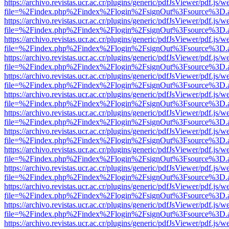
https://archivo.revistas.ucr.ac.cr/plugins/generic/pdfJsViewer/pdf.js/
file=%2Findex.php%2Findex%2Flogin%2FsignOut%3Fsource%3D.ame
https://archivo.revistas.ucr.ac.cr/plugins/generic/pdfJsViewer/pdf.js/
file=%2Findex.php%2Findex%2Flogin%2FsignOut%3Fsource%3D.ame
https://archivo.revistas.ucr.ac.cr/plugins/generic/pdfJsViewer/pdf.js/
file=%2Findex.php%2Findex%2Flogin%2FsignOut%3Fsource%3D.ame
https://archivo.revistas.ucr.ac.cr/plugins/generic/pdfJsViewer/pdf.js/
file=%2Findex.php%2Findex%2Flogin%2FsignOut%3Fsource%3D.ame
https://archivo.revistas.ucr.ac.cr/plugins/generic/pdfJsViewer/pdf.js/
file=%2Findex.php%2Findex%2Flogin%2FsignOut%3Fsource%3D.ame
https://archivo.revistas.ucr.ac.cr/plugins/generic/pdfJsViewer/pdf.js/
file=%2Findex.php%2Findex%2Flogin%2FsignOut%3Fsource%3D.ame
https://archivo.revistas.ucr.ac.cr/plugins/generic/pdfJsViewer/pdf.js/
file=%2Findex.php%2Findex%2Flogin%2FsignOut%3Fsource%3D.ame
https://archivo.revistas.ucr.ac.cr/plugins/generic/pdfJsViewer/pdf.js/
file=%2Findex.php%2Findex%2Flogin%2FsignOut%3Fsource%3D.ame
https://archivo.revistas.ucr.ac.cr/plugins/generic/pdfJsViewer/pdf.js/
file=%2Findex.php%2Findex%2Flogin%2FsignOut%3Fsource%3D.ame
https://archivo.revistas.ucr.ac.cr/plugins/generic/pdfJsViewer/pdf.js/
file=%2Findex.php%2Findex%2Flogin%2FsignOut%3Fsource%3D.ame
https://archivo.revistas.ucr.ac.cr/plugins/generic/pdfJsViewer/pdf.js/
file=%2Findex.php%2Findex%2Flogin%2FsignOut%3Fsource%3D.ame
https://archivo.revistas.ucr.ac.cr/plugins/generic/pdfJsViewer/pdf.js/
file=%2Findex.php%2Findex%2Flogin%2FsignOut%3Fsource%3D.ame
https://archivo.revistas.ucr.ac.cr/plugins/generic/pdfJsViewer/pdf.js/