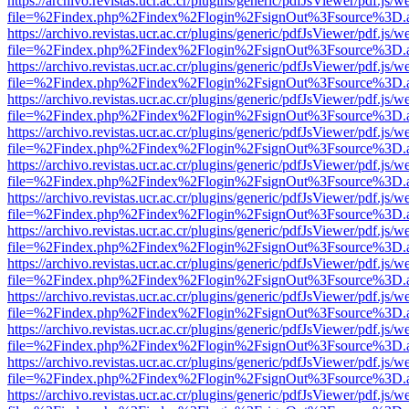
https://archivo.revistas.ucr.ac.cr/plugins/generic/pdfJsViewer/pdf.js/
file=%2Findex.php%2Findex%2Flogin%2FsignOut%3Fsource%3D.ame
https://archivo.revistas.ucr.ac.cr/plugins/generic/pdfJsViewer/pdf.js/
file=%2Findex.php%2Findex%2Flogin%2FsignOut%3Fsource%3D.ame
https://archivo.revistas.ucr.ac.cr/plugins/generic/pdfJsViewer/pdf.js/
file=%2Findex.php%2Findex%2Flogin%2FsignOut%3Fsource%3D.ame
https://archivo.revistas.ucr.ac.cr/plugins/generic/pdfJsViewer/pdf.js/
file=%2Findex.php%2Findex%2Flogin%2FsignOut%3Fsource%3D.ame
https://archivo.revistas.ucr.ac.cr/plugins/generic/pdfJsViewer/pdf.js/
file=%2Findex.php%2Findex%2Flogin%2FsignOut%3Fsource%3D.ame
https://archivo.revistas.ucr.ac.cr/plugins/generic/pdfJsViewer/pdf.js/
file=%2Findex.php%2Findex%2Flogin%2FsignOut%3Fsource%3D.ame
https://archivo.revistas.ucr.ac.cr/plugins/generic/pdfJsViewer/pdf.js/
file=%2Findex.php%2Findex%2Flogin%2FsignOut%3Fsource%3D.ame
https://archivo.revistas.ucr.ac.cr/plugins/generic/pdfJsViewer/pdf.js/
file=%2Findex.php%2Findex%2Flogin%2FsignOut%3Fsource%3D.ame
https://archivo.revistas.ucr.ac.cr/plugins/generic/pdfJsViewer/pdf.js/
file=%2Findex.php%2Findex%2Flogin%2FsignOut%3Fsource%3D.ame
https://archivo.revistas.ucr.ac.cr/plugins/generic/pdfJsViewer/pdf.js/
file=%2Findex.php%2Findex%2Flogin%2FsignOut%3Fsource%3D.ame
https://archivo.revistas.ucr.ac.cr/plugins/generic/pdfJsViewer/pdf.js/
file=%2Findex.php%2Findex%2Flogin%2FsignOut%3Fsource%3D.ame
https://archivo.revistas.ucr.ac.cr/plugins/generic/pdfJsViewer/pdf.js/
file=%2Findex.php%2Findex%2Flogin%2FsignOut%3Fsource%3D.ame
https://archivo.revistas.ucr.ac.cr/plugins/generic/pdfJsViewer/pdf.js/