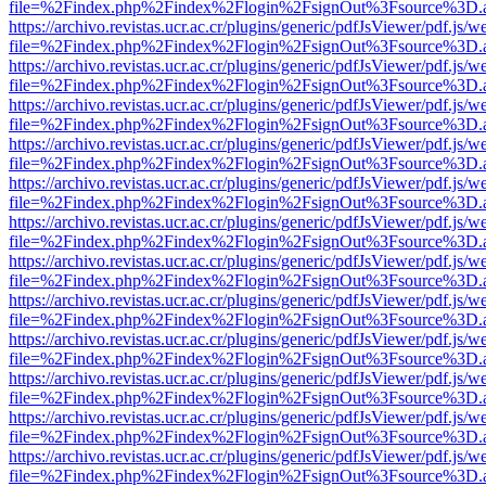
file=%2Findex.php%2Findex%2Flogin%2FsignOut%3Fsource%3D.ame
https://archivo.revistas.ucr.ac.cr/plugins/generic/pdfJsViewer/pdf.js/
file=%2Findex.php%2Findex%2Flogin%2FsignOut%3Fsource%3D.ame
https://archivo.revistas.ucr.ac.cr/plugins/generic/pdfJsViewer/pdf.js/
file=%2Findex.php%2Findex%2Flogin%2FsignOut%3Fsource%3D.ame
https://archivo.revistas.ucr.ac.cr/plugins/generic/pdfJsViewer/pdf.js/
file=%2Findex.php%2Findex%2Flogin%2FsignOut%3Fsource%3D.ame
https://archivo.revistas.ucr.ac.cr/plugins/generic/pdfJsViewer/pdf.js/
file=%2Findex.php%2Findex%2Flogin%2FsignOut%3Fsource%3D.ame
https://archivo.revistas.ucr.ac.cr/plugins/generic/pdfJsViewer/pdf.js/
file=%2Findex.php%2Findex%2Flogin%2FsignOut%3Fsource%3D.ame
https://archivo.revistas.ucr.ac.cr/plugins/generic/pdfJsViewer/pdf.js/
file=%2Findex.php%2Findex%2Flogin%2FsignOut%3Fsource%3D.ame
https://archivo.revistas.ucr.ac.cr/plugins/generic/pdfJsViewer/pdf.js/
file=%2Findex.php%2Findex%2Flogin%2FsignOut%3Fsource%3D.ame
https://archivo.revistas.ucr.ac.cr/plugins/generic/pdfJsViewer/pdf.js/
file=%2Findex.php%2Findex%2Flogin%2FsignOut%3Fsource%3D.ame
https://archivo.revistas.ucr.ac.cr/plugins/generic/pdfJsViewer/pdf.js/
file=%2Findex.php%2Findex%2Flogin%2FsignOut%3Fsource%3D.ame
https://archivo.revistas.ucr.ac.cr/plugins/generic/pdfJsViewer/pdf.js/
file=%2Findex.php%2Findex%2Flogin%2FsignOut%3Fsource%3D.ame
https://archivo.revistas.ucr.ac.cr/plugins/generic/pdfJsViewer/pdf.js/
file=%2Findex.php%2Findex%2Flogin%2FsignOut%3Fsource%3D.ame
https://archivo.revistas.ucr.ac.cr/plugins/generic/pdfJsViewer/pdf.js/
file=%2Findex.php%2Findex%2Flogin%2FsignOut%3Fsource%3D.ame