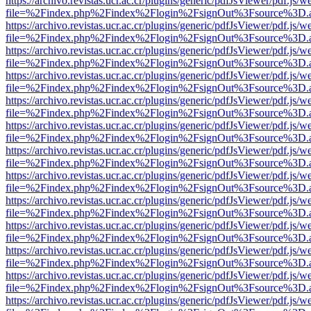
https://archivo.revistas.ucr.ac.cr/plugins/generic/pdfJsViewer/pdf.js/
file=%2Findex.php%2Findex%2Flogin%2FsignOut%3Fsource%3D.ame
https://archivo.revistas.ucr.ac.cr/plugins/generic/pdfJsViewer/pdf.js/
file=%2Findex.php%2Findex%2Flogin%2FsignOut%3Fsource%3D.ame
https://archivo.revistas.ucr.ac.cr/plugins/generic/pdfJsViewer/pdf.js/
file=%2Findex.php%2Findex%2Flogin%2FsignOut%3Fsource%3D.ame
https://archivo.revistas.ucr.ac.cr/plugins/generic/pdfJsViewer/pdf.js/
file=%2Findex.php%2Findex%2Flogin%2FsignOut%3Fsource%3D.ame
https://archivo.revistas.ucr.ac.cr/plugins/generic/pdfJsViewer/pdf.js/
file=%2Findex.php%2Findex%2Flogin%2FsignOut%3Fsource%3D.ame
https://archivo.revistas.ucr.ac.cr/plugins/generic/pdfJsViewer/pdf.js/
file=%2Findex.php%2Findex%2Flogin%2FsignOut%3Fsource%3D.ame
https://archivo.revistas.ucr.ac.cr/plugins/generic/pdfJsViewer/pdf.js/
file=%2Findex.php%2Findex%2Flogin%2FsignOut%3Fsource%3D.ame
https://archivo.revistas.ucr.ac.cr/plugins/generic/pdfJsViewer/pdf.js/
file=%2Findex.php%2Findex%2Flogin%2FsignOut%3Fsource%3D.ame
https://archivo.revistas.ucr.ac.cr/plugins/generic/pdfJsViewer/pdf.js/
file=%2Findex.php%2Findex%2Flogin%2FsignOut%3Fsource%3D.ame
https://archivo.revistas.ucr.ac.cr/plugins/generic/pdfJsViewer/pdf.js/
file=%2Findex.php%2Findex%2Flogin%2FsignOut%3Fsource%3D.ame
https://archivo.revistas.ucr.ac.cr/plugins/generic/pdfJsViewer/pdf.js/
file=%2Findex.php%2Findex%2Flogin%2FsignOut%3Fsource%3D.ame
https://archivo.revistas.ucr.ac.cr/plugins/generic/pdfJsViewer/pdf.js/
file=%2Findex.php%2Findex%2Flogin%2FsignOut%3Fsource%3D.ame
https://archivo.revistas.ucr.ac.cr/plugins/generic/pdfJsViewer/pdf.js/