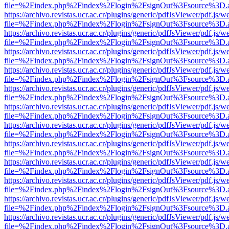
file=%2Findex.php%2Findex%2Flogin%2FsignOut%3Fsource%3D.ame
https://archivo.revistas.ucr.ac.cr/plugins/generic/pdfJsViewer/pdf.js/
file=%2Findex.php%2Findex%2Flogin%2FsignOut%3Fsource%3D.ame
https://archivo.revistas.ucr.ac.cr/plugins/generic/pdfJsViewer/pdf.js/
file=%2Findex.php%2Findex%2Flogin%2FsignOut%3Fsource%3D.ame
https://archivo.revistas.ucr.ac.cr/plugins/generic/pdfJsViewer/pdf.js/
file=%2Findex.php%2Findex%2Flogin%2FsignOut%3Fsource%3D.ame
https://archivo.revistas.ucr.ac.cr/plugins/generic/pdfJsViewer/pdf.js/
file=%2Findex.php%2Findex%2Flogin%2FsignOut%3Fsource%3D.ame
https://archivo.revistas.ucr.ac.cr/plugins/generic/pdfJsViewer/pdf.js/
file=%2Findex.php%2Findex%2Flogin%2FsignOut%3Fsource%3D.ame
https://archivo.revistas.ucr.ac.cr/plugins/generic/pdfJsViewer/pdf.js/
file=%2Findex.php%2Findex%2Flogin%2FsignOut%3Fsource%3D.ame
https://archivo.revistas.ucr.ac.cr/plugins/generic/pdfJsViewer/pdf.js/
file=%2Findex.php%2Findex%2Flogin%2FsignOut%3Fsource%3D.ame
https://archivo.revistas.ucr.ac.cr/plugins/generic/pdfJsViewer/pdf.js/
file=%2Findex.php%2Findex%2Flogin%2FsignOut%3Fsource%3D.ame
https://archivo.revistas.ucr.ac.cr/plugins/generic/pdfJsViewer/pdf.js/
file=%2Findex.php%2Findex%2Flogin%2FsignOut%3Fsource%3D.ame
https://archivo.revistas.ucr.ac.cr/plugins/generic/pdfJsViewer/pdf.js/
file=%2Findex.php%2Findex%2Flogin%2FsignOut%3Fsource%3D.ame
https://archivo.revistas.ucr.ac.cr/plugins/generic/pdfJsViewer/pdf.js/
file=%2Findex.php%2Findex%2Flogin%2FsignOut%3Fsource%3D.ame
https://archivo.revistas.ucr.ac.cr/plugins/generic/pdfJsViewer/pdf.js/
file=%2Findex.php%2Findex%2Flogin%2FsignOut%3Fsource%3D.ame