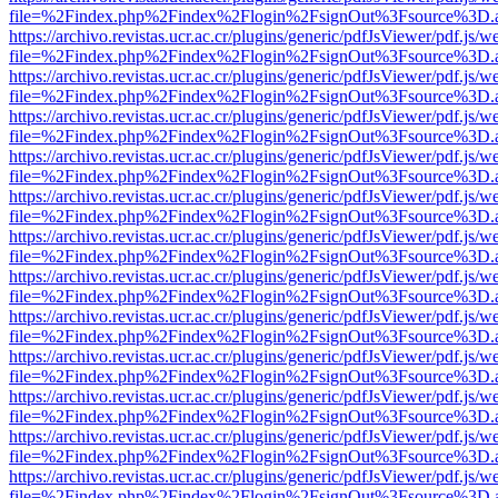
file=%2Findex.php%2Findex%2Flogin%2FsignOut%3Fsource%3D.ame
https://archivo.revistas.ucr.ac.cr/plugins/generic/pdfJsViewer/pdf.js/
file=%2Findex.php%2Findex%2Flogin%2FsignOut%3Fsource%3D.ame
https://archivo.revistas.ucr.ac.cr/plugins/generic/pdfJsViewer/pdf.js/
file=%2Findex.php%2Findex%2Flogin%2FsignOut%3Fsource%3D.ame
https://archivo.revistas.ucr.ac.cr/plugins/generic/pdfJsViewer/pdf.js/
file=%2Findex.php%2Findex%2Flogin%2FsignOut%3Fsource%3D.ame
https://archivo.revistas.ucr.ac.cr/plugins/generic/pdfJsViewer/pdf.js/
file=%2Findex.php%2Findex%2Flogin%2FsignOut%3Fsource%3D.ame
https://archivo.revistas.ucr.ac.cr/plugins/generic/pdfJsViewer/pdf.js/
file=%2Findex.php%2Findex%2Flogin%2FsignOut%3Fsource%3D.ame
https://archivo.revistas.ucr.ac.cr/plugins/generic/pdfJsViewer/pdf.js/
file=%2Findex.php%2Findex%2Flogin%2FsignOut%3Fsource%3D.ame
https://archivo.revistas.ucr.ac.cr/plugins/generic/pdfJsViewer/pdf.js/
file=%2Findex.php%2Findex%2Flogin%2FsignOut%3Fsource%3D.ame
https://archivo.revistas.ucr.ac.cr/plugins/generic/pdfJsViewer/pdf.js/
file=%2Findex.php%2Findex%2Flogin%2FsignOut%3Fsource%3D.ame
https://archivo.revistas.ucr.ac.cr/plugins/generic/pdfJsViewer/pdf.js/
file=%2Findex.php%2Findex%2Flogin%2FsignOut%3Fsource%3D.ame
https://archivo.revistas.ucr.ac.cr/plugins/generic/pdfJsViewer/pdf.js/
file=%2Findex.php%2Findex%2Flogin%2FsignOut%3Fsource%3D.ame
https://archivo.revistas.ucr.ac.cr/plugins/generic/pdfJsViewer/pdf.js/
file=%2Findex.php%2Findex%2Flogin%2FsignOut%3Fsource%3D.ame
https://archivo.revistas.ucr.ac.cr/plugins/generic/pdfJsViewer/pdf.js/
file=%2Findex.php%2Findex%2Flogin%2FsignOut%3Fsource%3D.ame