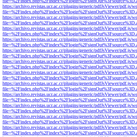
file=%2Findex.php%2Findex%2Flogin%2FsignOut%3Fsource%3D.ame
https://archivo.revistas.ucr.ac.cr/plugins/generic/pdfJsViewer/pdf.js/
file=%2Findex.php%2Findex%2Flogin%2FsignOut%3Fsource%3D.ame
https://archivo.revistas.ucr.ac.cr/plugins/generic/pdfJsViewer/pdf.js/
file=%2Findex.php%2Findex%2Flogin%2FsignOut%3Fsource%3D.ame
https://archivo.revistas.ucr.ac.cr/plugins/generic/pdfJsViewer/pdf.js/
file=%2Findex.php%2Findex%2Flogin%2FsignOut%3Fsource%3D.ame
https://archivo.revistas.ucr.ac.cr/plugins/generic/pdfJsViewer/pdf.js/
file=%2Findex.php%2Findex%2Flogin%2FsignOut%3Fsource%3D.ame
https://archivo.revistas.ucr.ac.cr/plugins/generic/pdfJsViewer/pdf.js/
file=%2Findex.php%2Findex%2Flogin%2FsignOut%3Fsource%3D.ame
https://archivo.revistas.ucr.ac.cr/plugins/generic/pdfJsViewer/pdf.js/
file=%2Findex.php%2Findex%2Flogin%2FsignOut%3Fsource%3D.ame
https://archivo.revistas.ucr.ac.cr/plugins/generic/pdfJsViewer/pdf.js/
file=%2Findex.php%2Findex%2Flogin%2FsignOut%3Fsource%3D.ame
https://archivo.revistas.ucr.ac.cr/plugins/generic/pdfJsViewer/pdf.js/
file=%2Findex.php%2Findex%2Flogin%2FsignOut%3Fsource%3D.ame
https://archivo.revistas.ucr.ac.cr/plugins/generic/pdfJsViewer/pdf.js/
file=%2Findex.php%2Findex%2Flogin%2FsignOut%3Fsource%3D.ame
https://archivo.revistas.ucr.ac.cr/plugins/generic/pdfJsViewer/pdf.js/
file=%2Findex.php%2Findex%2Flogin%2FsignOut%3Fsource%3D.ame
https://archivo.revistas.ucr.ac.cr/plugins/generic/pdfJsViewer/pdf.js/
file=%2Findex.php%2Findex%2Flogin%2FsignOut%3Fsource%3D.ame
https://archivo.revistas.ucr.ac.cr/plugins/generic/pdfJsViewer/pdf.js/
file=%2Findex.php%2Findex%2Flogin%2FsignOut%3Fsource%3D.ame