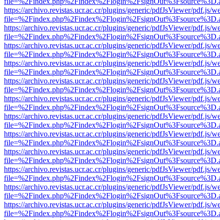
file=%2Findex.php%2Findex%2Flogin%2FsignOut%3Fsource%3D.ame
https://archivo.revistas.ucr.ac.cr/plugins/generic/pdfJsViewer/pdf.js/
file=%2Findex.php%2Findex%2Flogin%2FsignOut%3Fsource%3D.ame
https://archivo.revistas.ucr.ac.cr/plugins/generic/pdfJsViewer/pdf.js/
file=%2Findex.php%2Findex%2Flogin%2FsignOut%3Fsource%3D.ame
https://archivo.revistas.ucr.ac.cr/plugins/generic/pdfJsViewer/pdf.js/
file=%2Findex.php%2Findex%2Flogin%2FsignOut%3Fsource%3D.ame
https://archivo.revistas.ucr.ac.cr/plugins/generic/pdfJsViewer/pdf.js/
file=%2Findex.php%2Findex%2Flogin%2FsignOut%3Fsource%3D.ame
https://archivo.revistas.ucr.ac.cr/plugins/generic/pdfJsViewer/pdf.js/
file=%2Findex.php%2Findex%2Flogin%2FsignOut%3Fsource%3D.ame
https://archivo.revistas.ucr.ac.cr/plugins/generic/pdfJsViewer/pdf.js/
file=%2Findex.php%2Findex%2Flogin%2FsignOut%3Fsource%3D.ame
https://archivo.revistas.ucr.ac.cr/plugins/generic/pdfJsViewer/pdf.js/
file=%2Findex.php%2Findex%2Flogin%2FsignOut%3Fsource%3D.ame
https://archivo.revistas.ucr.ac.cr/plugins/generic/pdfJsViewer/pdf.js/
file=%2Findex.php%2Findex%2Flogin%2FsignOut%3Fsource%3D.ame
https://archivo.revistas.ucr.ac.cr/plugins/generic/pdfJsViewer/pdf.js/
file=%2Findex.php%2Findex%2Flogin%2FsignOut%3Fsource%3D.ame
https://archivo.revistas.ucr.ac.cr/plugins/generic/pdfJsViewer/pdf.js/
file=%2Findex.php%2Findex%2Flogin%2FsignOut%3Fsource%3D.ame
https://archivo.revistas.ucr.ac.cr/plugins/generic/pdfJsViewer/pdf.js/
file=%2Findex.php%2Findex%2Flogin%2FsignOut%3Fsource%3D.ame
https://archivo.revistas.ucr.ac.cr/plugins/generic/pdfJsViewer/pdf.js/
file=%2Findex.php%2Findex%2Flogin%2FsignOut%3Fsource%3D.ame