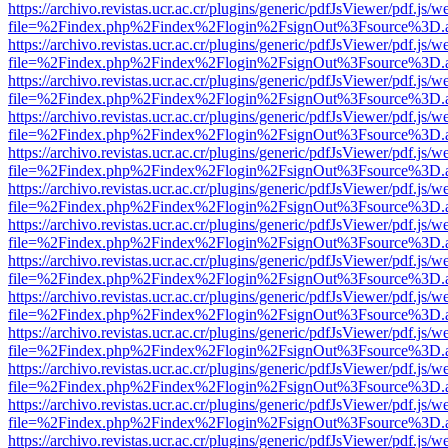
https://archivo.revistas.ucr.ac.cr/plugins/generic/pdfJsViewer/pdf.js/
file=%2Findex.php%2Findex%2Flogin%2FsignOut%3Fsource%3D.ame
https://archivo.revistas.ucr.ac.cr/plugins/generic/pdfJsViewer/pdf.js/
file=%2Findex.php%2Findex%2Flogin%2FsignOut%3Fsource%3D.ame
https://archivo.revistas.ucr.ac.cr/plugins/generic/pdfJsViewer/pdf.js/
file=%2Findex.php%2Findex%2Flogin%2FsignOut%3Fsource%3D.ame
https://archivo.revistas.ucr.ac.cr/plugins/generic/pdfJsViewer/pdf.js/
file=%2Findex.php%2Findex%2Flogin%2FsignOut%3Fsource%3D.ame
https://archivo.revistas.ucr.ac.cr/plugins/generic/pdfJsViewer/pdf.js/
file=%2Findex.php%2Findex%2Flogin%2FsignOut%3Fsource%3D.ame
https://archivo.revistas.ucr.ac.cr/plugins/generic/pdfJsViewer/pdf.js/
file=%2Findex.php%2Findex%2Flogin%2FsignOut%3Fsource%3D.ame
https://archivo.revistas.ucr.ac.cr/plugins/generic/pdfJsViewer/pdf.js/
file=%2Findex.php%2Findex%2Flogin%2FsignOut%3Fsource%3D.ame
https://archivo.revistas.ucr.ac.cr/plugins/generic/pdfJsViewer/pdf.js/
file=%2Findex.php%2Findex%2Flogin%2FsignOut%3Fsource%3D.ame
https://archivo.revistas.ucr.ac.cr/plugins/generic/pdfJsViewer/pdf.js/
file=%2Findex.php%2Findex%2Flogin%2FsignOut%3Fsource%3D.ame
https://archivo.revistas.ucr.ac.cr/plugins/generic/pdfJsViewer/pdf.js/
file=%2Findex.php%2Findex%2Flogin%2FsignOut%3Fsource%3D.ame
https://archivo.revistas.ucr.ac.cr/plugins/generic/pdfJsViewer/pdf.js/
file=%2Findex.php%2Findex%2Flogin%2FsignOut%3Fsource%3D.ame
https://archivo.revistas.ucr.ac.cr/plugins/generic/pdfJsViewer/pdf.js/
file=%2Findex.php%2Findex%2Flogin%2FsignOut%3Fsource%3D.ame
https://archivo.revistas.ucr.ac.cr/plugins/generic/pdfJsViewer/pdf.js/