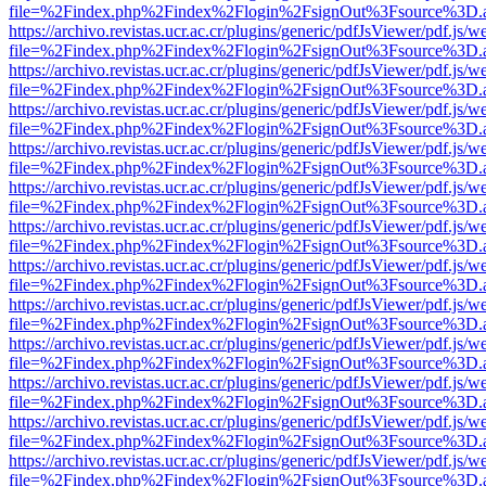
file=%2Findex.php%2Findex%2Flogin%2FsignOut%3Fsource%3D.ame
https://archivo.revistas.ucr.ac.cr/plugins/generic/pdfJsViewer/pdf.js/
file=%2Findex.php%2Findex%2Flogin%2FsignOut%3Fsource%3D.ame
https://archivo.revistas.ucr.ac.cr/plugins/generic/pdfJsViewer/pdf.js/
file=%2Findex.php%2Findex%2Flogin%2FsignOut%3Fsource%3D.ame
https://archivo.revistas.ucr.ac.cr/plugins/generic/pdfJsViewer/pdf.js/
file=%2Findex.php%2Findex%2Flogin%2FsignOut%3Fsource%3D.ame
https://archivo.revistas.ucr.ac.cr/plugins/generic/pdfJsViewer/pdf.js/
file=%2Findex.php%2Findex%2Flogin%2FsignOut%3Fsource%3D.ame
https://archivo.revistas.ucr.ac.cr/plugins/generic/pdfJsViewer/pdf.js/
file=%2Findex.php%2Findex%2Flogin%2FsignOut%3Fsource%3D.ame
https://archivo.revistas.ucr.ac.cr/plugins/generic/pdfJsViewer/pdf.js/
file=%2Findex.php%2Findex%2Flogin%2FsignOut%3Fsource%3D.ame
https://archivo.revistas.ucr.ac.cr/plugins/generic/pdfJsViewer/pdf.js/
file=%2Findex.php%2Findex%2Flogin%2FsignOut%3Fsource%3D.ame
https://archivo.revistas.ucr.ac.cr/plugins/generic/pdfJsViewer/pdf.js/
file=%2Findex.php%2Findex%2Flogin%2FsignOut%3Fsource%3D.ame
https://archivo.revistas.ucr.ac.cr/plugins/generic/pdfJsViewer/pdf.js/
file=%2Findex.php%2Findex%2Flogin%2FsignOut%3Fsource%3D.ame
https://archivo.revistas.ucr.ac.cr/plugins/generic/pdfJsViewer/pdf.js/
file=%2Findex.php%2Findex%2Flogin%2FsignOut%3Fsource%3D.ame
https://archivo.revistas.ucr.ac.cr/plugins/generic/pdfJsViewer/pdf.js/
file=%2Findex.php%2Findex%2Flogin%2FsignOut%3Fsource%3D.ame
https://archivo.revistas.ucr.ac.cr/plugins/generic/pdfJsViewer/pdf.js/
file=%2Findex.php%2Findex%2Flogin%2FsignOut%3Fsource%3D.ame