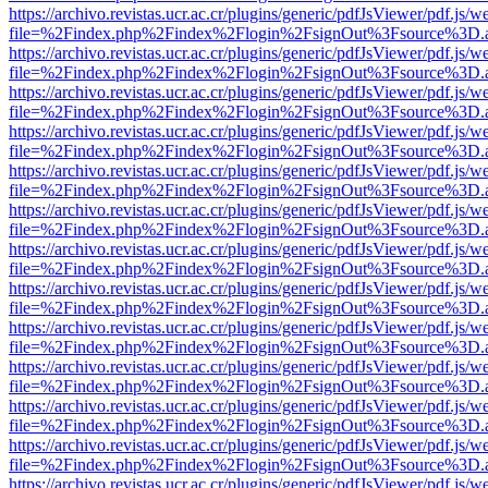
https://archivo.revistas.ucr.ac.cr/plugins/generic/pdfJsViewer/pdf.js/
file=%2Findex.php%2Findex%2Flogin%2FsignOut%3Fsource%3D.ame
https://archivo.revistas.ucr.ac.cr/plugins/generic/pdfJsViewer/pdf.js/
file=%2Findex.php%2Findex%2Flogin%2FsignOut%3Fsource%3D.ame
https://archivo.revistas.ucr.ac.cr/plugins/generic/pdfJsViewer/pdf.js/
file=%2Findex.php%2Findex%2Flogin%2FsignOut%3Fsource%3D.ame
https://archivo.revistas.ucr.ac.cr/plugins/generic/pdfJsViewer/pdf.js/
file=%2Findex.php%2Findex%2Flogin%2FsignOut%3Fsource%3D.ame
https://archivo.revistas.ucr.ac.cr/plugins/generic/pdfJsViewer/pdf.js/
file=%2Findex.php%2Findex%2Flogin%2FsignOut%3Fsource%3D.ame
https://archivo.revistas.ucr.ac.cr/plugins/generic/pdfJsViewer/pdf.js/
file=%2Findex.php%2Findex%2Flogin%2FsignOut%3Fsource%3D.ame
https://archivo.revistas.ucr.ac.cr/plugins/generic/pdfJsViewer/pdf.js/
file=%2Findex.php%2Findex%2Flogin%2FsignOut%3Fsource%3D.ame
https://archivo.revistas.ucr.ac.cr/plugins/generic/pdfJsViewer/pdf.js/
file=%2Findex.php%2Findex%2Flogin%2FsignOut%3Fsource%3D.ame
https://archivo.revistas.ucr.ac.cr/plugins/generic/pdfJsViewer/pdf.js/
file=%2Findex.php%2Findex%2Flogin%2FsignOut%3Fsource%3D.ame
https://archivo.revistas.ucr.ac.cr/plugins/generic/pdfJsViewer/pdf.js/
file=%2Findex.php%2Findex%2Flogin%2FsignOut%3Fsource%3D.ame
https://archivo.revistas.ucr.ac.cr/plugins/generic/pdfJsViewer/pdf.js/
file=%2Findex.php%2Findex%2Flogin%2FsignOut%3Fsource%3D.ame
https://archivo.revistas.ucr.ac.cr/plugins/generic/pdfJsViewer/pdf.js/
file=%2Findex.php%2Findex%2Flogin%2FsignOut%3Fsource%3D.ame
https://archivo.revistas.ucr.ac.cr/plugins/generic/pdfJsViewer/pdf.js/