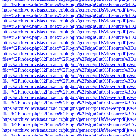
file=%2Findex.php%2Findex%2Flogin%2FsignOut%3Fsource%3D.ame
https://archivo.revistas.ucr.ac.cr/plugins/generic/pdfJsViewer/pdf.js/
file=%2Findex.php%2Findex%2Flogin%2FsignOut%3Fsource%3D.ame
https://archivo.revistas.ucr.ac.cr/plugins/generic/pdfJsViewer/pdf.js/
file=%2Findex.php%2Findex%2Flogin%2FsignOut%3Fsource%3D.ame
https://archivo.revistas.ucr.ac.cr/plugins/generic/pdfJsViewer/pdf.js/
file=%2Findex.php%2Findex%2Flogin%2FsignOut%3Fsource%3D.ame
https://archivo.revistas.ucr.ac.cr/plugins/generic/pdfJsViewer/pdf.js/
file=%2Findex.php%2Findex%2Flogin%2FsignOut%3Fsource%3D.ame
https://archivo.revistas.ucr.ac.cr/plugins/generic/pdfJsViewer/pdf.js/
file=%2Findex.php%2Findex%2Flogin%2FsignOut%3Fsource%3D.ame
https://archivo.revistas.ucr.ac.cr/plugins/generic/pdfJsViewer/pdf.js/
file=%2Findex.php%2Findex%2Flogin%2FsignOut%3Fsource%3D.ame
https://archivo.revistas.ucr.ac.cr/plugins/generic/pdfJsViewer/pdf.js/
file=%2Findex.php%2Findex%2Flogin%2FsignOut%3Fsource%3D.ame
https://archivo.revistas.ucr.ac.cr/plugins/generic/pdfJsViewer/pdf.js/
file=%2Findex.php%2Findex%2Flogin%2FsignOut%3Fsource%3D.ame
https://archivo.revistas.ucr.ac.cr/plugins/generic/pdfJsViewer/pdf.js/
file=%2Findex.php%2Findex%2Flogin%2FsignOut%3Fsource%3D.ame
https://archivo.revistas.ucr.ac.cr/plugins/generic/pdfJsViewer/pdf.js/
file=%2Findex.php%2Findex%2Flogin%2FsignOut%3Fsource%3D.ame
https://archivo.revistas.ucr.ac.cr/plugins/generic/pdfJsViewer/pdf.js/
file=%2Findex.php%2Findex%2Flogin%2FsignOut%3Fsource%3D.ame
https://archivo.revistas.ucr.ac.cr/plugins/generic/pdfJsViewer/pdf.js/
file=%2Findex.php%2Findex%2Flogin%2FsignOut%3Fsource%3D.ame