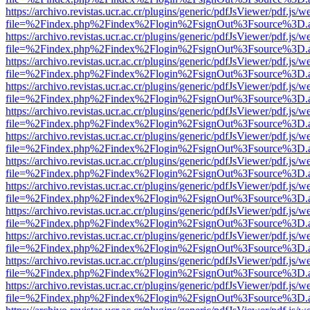
https://archivo.revistas.ucr.ac.cr/plugins/generic/pdfJsViewer/pdf.js/
file=%2Findex.php%2Findex%2Flogin%2FsignOut%3Fsource%3D.ame
https://archivo.revistas.ucr.ac.cr/plugins/generic/pdfJsViewer/pdf.js/
file=%2Findex.php%2Findex%2Flogin%2FsignOut%3Fsource%3D.ame
https://archivo.revistas.ucr.ac.cr/plugins/generic/pdfJsViewer/pdf.js/
file=%2Findex.php%2Findex%2Flogin%2FsignOut%3Fsource%3D.ame
https://archivo.revistas.ucr.ac.cr/plugins/generic/pdfJsViewer/pdf.js/
file=%2Findex.php%2Findex%2Flogin%2FsignOut%3Fsource%3D.ame
https://archivo.revistas.ucr.ac.cr/plugins/generic/pdfJsViewer/pdf.js/
file=%2Findex.php%2Findex%2Flogin%2FsignOut%3Fsource%3D.ame
https://archivo.revistas.ucr.ac.cr/plugins/generic/pdfJsViewer/pdf.js/
file=%2Findex.php%2Findex%2Flogin%2FsignOut%3Fsource%3D.ame
https://archivo.revistas.ucr.ac.cr/plugins/generic/pdfJsViewer/pdf.js/
file=%2Findex.php%2Findex%2Flogin%2FsignOut%3Fsource%3D.ame
https://archivo.revistas.ucr.ac.cr/plugins/generic/pdfJsViewer/pdf.js/
file=%2Findex.php%2Findex%2Flogin%2FsignOut%3Fsource%3D.ame
https://archivo.revistas.ucr.ac.cr/plugins/generic/pdfJsViewer/pdf.js/
file=%2Findex.php%2Findex%2Flogin%2FsignOut%3Fsource%3D.ame
https://archivo.revistas.ucr.ac.cr/plugins/generic/pdfJsViewer/pdf.js/
file=%2Findex.php%2Findex%2Flogin%2FsignOut%3Fsource%3D.ame
https://archivo.revistas.ucr.ac.cr/plugins/generic/pdfJsViewer/pdf.js/
file=%2Findex.php%2Findex%2Flogin%2FsignOut%3Fsource%3D.ame
https://archivo.revistas.ucr.ac.cr/plugins/generic/pdfJsViewer/pdf.js/
file=%2Findex.php%2Findex%2Flogin%2FsignOut%3Fsource%3D.ame