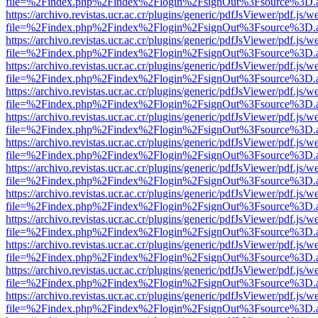
file=%2Findex.php%2Findex%2Flogin%2FsignOut%3Fsource%3D.ame
https://archivo.revistas.ucr.ac.cr/plugins/generic/pdfJsViewer/pdf.js/
file=%2Findex.php%2Findex%2Flogin%2FsignOut%3Fsource%3D.ame
https://archivo.revistas.ucr.ac.cr/plugins/generic/pdfJsViewer/pdf.js/
file=%2Findex.php%2Findex%2Flogin%2FsignOut%3Fsource%3D.ame
https://archivo.revistas.ucr.ac.cr/plugins/generic/pdfJsViewer/pdf.js/
file=%2Findex.php%2Findex%2Flogin%2FsignOut%3Fsource%3D.ame
https://archivo.revistas.ucr.ac.cr/plugins/generic/pdfJsViewer/pdf.js/
file=%2Findex.php%2Findex%2Flogin%2FsignOut%3Fsource%3D.ame
https://archivo.revistas.ucr.ac.cr/plugins/generic/pdfJsViewer/pdf.js/
file=%2Findex.php%2Findex%2Flogin%2FsignOut%3Fsource%3D.ame
https://archivo.revistas.ucr.ac.cr/plugins/generic/pdfJsViewer/pdf.js/
file=%2Findex.php%2Findex%2Flogin%2FsignOut%3Fsource%3D.ame
https://archivo.revistas.ucr.ac.cr/plugins/generic/pdfJsViewer/pdf.js/
file=%2Findex.php%2Findex%2Flogin%2FsignOut%3Fsource%3D.ame
https://archivo.revistas.ucr.ac.cr/plugins/generic/pdfJsViewer/pdf.js/
file=%2Findex.php%2Findex%2Flogin%2FsignOut%3Fsource%3D.ame
https://archivo.revistas.ucr.ac.cr/plugins/generic/pdfJsViewer/pdf.js/
file=%2Findex.php%2Findex%2Flogin%2FsignOut%3Fsource%3D.ame
https://archivo.revistas.ucr.ac.cr/plugins/generic/pdfJsViewer/pdf.js/
file=%2Findex.php%2Findex%2Flogin%2FsignOut%3Fsource%3D.ame
https://archivo.revistas.ucr.ac.cr/plugins/generic/pdfJsViewer/pdf.js/
file=%2Findex.php%2Findex%2Flogin%2FsignOut%3Fsource%3D.ame
https://archivo.revistas.ucr.ac.cr/plugins/generic/pdfJsViewer/pdf.js/
file=%2Findex.php%2Findex%2Flogin%2FsignOut%3Fsource%3D.ame