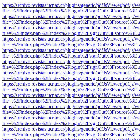
https://archivo.revistas.ucr.ac.cr/plugins/generic/pdfJsViewer/pdf.js/
file=%2Findex.php%2Findex%2Flogin%2FsignOut%3Fsource%3D.ame
https://archivo.revistas.ucr.ac.cr/plugins/generic/pdfJsViewer/pdf.js/
file=%2Findex.php%2Findex%2Flogin%2FsignOut%3Fsource%3D.ame
https://archivo.revistas.ucr.ac.cr/plugins/generic/pdfJsViewer/pdf.js/
file=%2Findex.php%2Findex%2Flogin%2FsignOut%3Fsource%3D.ame
https://archivo.revistas.ucr.ac.cr/plugins/generic/pdfJsViewer/pdf.js/
file=%2Findex.php%2Findex%2Flogin%2FsignOut%3Fsource%3D.ame
https://archivo.revistas.ucr.ac.cr/plugins/generic/pdfJsViewer/pdf.js/
file=%2Findex.php%2Findex%2Flogin%2FsignOut%3Fsource%3D.ame
https://archivo.revistas.ucr.ac.cr/plugins/generic/pdfJsViewer/pdf.js/
file=%2Findex.php%2Findex%2Flogin%2FsignOut%3Fsource%3D.ame
https://archivo.revistas.ucr.ac.cr/plugins/generic/pdfJsViewer/pdf.js/
file=%2Findex.php%2Findex%2Flogin%2FsignOut%3Fsource%3D.ame
https://archivo.revistas.ucr.ac.cr/plugins/generic/pdfJsViewer/pdf.js/
file=%2Findex.php%2Findex%2Flogin%2FsignOut%3Fsource%3D.ame
https://archivo.revistas.ucr.ac.cr/plugins/generic/pdfJsViewer/pdf.js/
file=%2Findex.php%2Findex%2Flogin%2FsignOut%3Fsource%3D.ame
https://archivo.revistas.ucr.ac.cr/plugins/generic/pdfJsViewer/pdf.js/
file=%2Findex.php%2Findex%2Flogin%2FsignOut%3Fsource%3D.ame
https://archivo.revistas.ucr.ac.cr/plugins/generic/pdfJsViewer/pdf.js/
file=%2Findex.php%2Findex%2Flogin%2FsignOut%3Fsource%3D.ame
https://archivo.revistas.ucr.ac.cr/plugins/generic/pdfJsViewer/pdf.js/
file=%2Findex.php%2Findex%2Flogin%2FsignOut%3Fsource%3D.ame