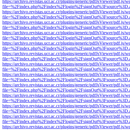
https://archivo.revistas.ucr.ac.cr/plugins/generic/pdfJsViewer/pdf.js/
file=%2Findex.php%2Findex%2Flogin%2FsignOut%3Fsource%3D.ame
https://archivo.revistas.ucr.ac.cr/plugins/generic/pdfJsViewer/pdf.js/
file=%2Findex.php%2Findex%2Flogin%2FsignOut%3Fsource%3D.ame
https://archivo.revistas.ucr.ac.cr/plugins/generic/pdfJsViewer/pdf.js/
file=%2Findex.php%2Findex%2Flogin%2FsignOut%3Fsource%3D.ame
https://archivo.revistas.ucr.ac.cr/plugins/generic/pdfJsViewer/pdf.js/
file=%2Findex.php%2Findex%2Flogin%2FsignOut%3Fsource%3D.ame
https://archivo.revistas.ucr.ac.cr/plugins/generic/pdfJsViewer/pdf.js/
file=%2Findex.php%2Findex%2Flogin%2FsignOut%3Fsource%3D.ame
https://archivo.revistas.ucr.ac.cr/plugins/generic/pdfJsViewer/pdf.js/
file=%2Findex.php%2Findex%2Flogin%2FsignOut%3Fsource%3D.ame
https://archivo.revistas.ucr.ac.cr/plugins/generic/pdfJsViewer/pdf.js/
file=%2Findex.php%2Findex%2Flogin%2FsignOut%3Fsource%3D.ame
https://archivo.revistas.ucr.ac.cr/plugins/generic/pdfJsViewer/pdf.js/
file=%2Findex.php%2Findex%2Flogin%2FsignOut%3Fsource%3D.ame
https://archivo.revistas.ucr.ac.cr/plugins/generic/pdfJsViewer/pdf.js/
file=%2Findex.php%2Findex%2Flogin%2FsignOut%3Fsource%3D.ame
https://archivo.revistas.ucr.ac.cr/plugins/generic/pdfJsViewer/pdf.js/
file=%2Findex.php%2Findex%2Flogin%2FsignOut%3Fsource%3D.ame
https://archivo.revistas.ucr.ac.cr/plugins/generic/pdfJsViewer/pdf.js/
file=%2Findex.php%2Findex%2Flogin%2FsignOut%3Fsource%3D.ame
https://archivo.revistas.ucr.ac.cr/plugins/generic/pdfJsViewer/pdf.js/
file=%2Findex.php%2Findex%2Flogin%2FsignOut%3Fsource%3D.ame
https://archivo.revistas.ucr.ac.cr/plugins/generic/pdfJsViewer/pdf.js/