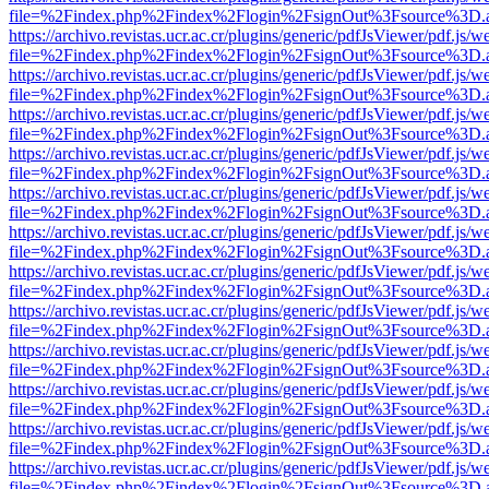
file=%2Findex.php%2Findex%2Flogin%2FsignOut%3Fsource%3D.ame
https://archivo.revistas.ucr.ac.cr/plugins/generic/pdfJsViewer/pdf.js/
file=%2Findex.php%2Findex%2Flogin%2FsignOut%3Fsource%3D.ame
https://archivo.revistas.ucr.ac.cr/plugins/generic/pdfJsViewer/pdf.js/
file=%2Findex.php%2Findex%2Flogin%2FsignOut%3Fsource%3D.ame
https://archivo.revistas.ucr.ac.cr/plugins/generic/pdfJsViewer/pdf.js/
file=%2Findex.php%2Findex%2Flogin%2FsignOut%3Fsource%3D.ame
https://archivo.revistas.ucr.ac.cr/plugins/generic/pdfJsViewer/pdf.js/
file=%2Findex.php%2Findex%2Flogin%2FsignOut%3Fsource%3D.ame
https://archivo.revistas.ucr.ac.cr/plugins/generic/pdfJsViewer/pdf.js/
file=%2Findex.php%2Findex%2Flogin%2FsignOut%3Fsource%3D.ame
https://archivo.revistas.ucr.ac.cr/plugins/generic/pdfJsViewer/pdf.js/
file=%2Findex.php%2Findex%2Flogin%2FsignOut%3Fsource%3D.ame
https://archivo.revistas.ucr.ac.cr/plugins/generic/pdfJsViewer/pdf.js/
file=%2Findex.php%2Findex%2Flogin%2FsignOut%3Fsource%3D.ame
https://archivo.revistas.ucr.ac.cr/plugins/generic/pdfJsViewer/pdf.js/
file=%2Findex.php%2Findex%2Flogin%2FsignOut%3Fsource%3D.ame
https://archivo.revistas.ucr.ac.cr/plugins/generic/pdfJsViewer/pdf.js/
file=%2Findex.php%2Findex%2Flogin%2FsignOut%3Fsource%3D.ame
https://archivo.revistas.ucr.ac.cr/plugins/generic/pdfJsViewer/pdf.js/
file=%2Findex.php%2Findex%2Flogin%2FsignOut%3Fsource%3D.ame
https://archivo.revistas.ucr.ac.cr/plugins/generic/pdfJsViewer/pdf.js/
file=%2Findex.php%2Findex%2Flogin%2FsignOut%3Fsource%3D.ame
https://archivo.revistas.ucr.ac.cr/plugins/generic/pdfJsViewer/pdf.js/
file=%2Findex.php%2Findex%2Flogin%2FsignOut%3Fsource%3D.ame