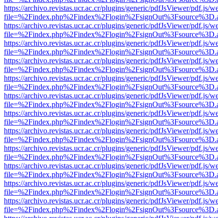
https://archivo.revistas.ucr.ac.cr/plugins/generic/pdfJsViewer/pdf.js/
file=%2Findex.php%2Findex%2Flogin%2FsignOut%3Fsource%3D.ame
https://archivo.revistas.ucr.ac.cr/plugins/generic/pdfJsViewer/pdf.js/
file=%2Findex.php%2Findex%2Flogin%2FsignOut%3Fsource%3D.ame
https://archivo.revistas.ucr.ac.cr/plugins/generic/pdfJsViewer/pdf.js/
file=%2Findex.php%2Findex%2Flogin%2FsignOut%3Fsource%3D.ame
https://archivo.revistas.ucr.ac.cr/plugins/generic/pdfJsViewer/pdf.js/
file=%2Findex.php%2Findex%2Flogin%2FsignOut%3Fsource%3D.ame
https://archivo.revistas.ucr.ac.cr/plugins/generic/pdfJsViewer/pdf.js/
file=%2Findex.php%2Findex%2Flogin%2FsignOut%3Fsource%3D.ame
https://archivo.revistas.ucr.ac.cr/plugins/generic/pdfJsViewer/pdf.js/
file=%2Findex.php%2Findex%2Flogin%2FsignOut%3Fsource%3D.ame
https://archivo.revistas.ucr.ac.cr/plugins/generic/pdfJsViewer/pdf.js/
file=%2Findex.php%2Findex%2Flogin%2FsignOut%3Fsource%3D.ame
https://archivo.revistas.ucr.ac.cr/plugins/generic/pdfJsViewer/pdf.js/
file=%2Findex.php%2Findex%2Flogin%2FsignOut%3Fsource%3D.ame
https://archivo.revistas.ucr.ac.cr/plugins/generic/pdfJsViewer/pdf.js/
file=%2Findex.php%2Findex%2Flogin%2FsignOut%3Fsource%3D.ame
https://archivo.revistas.ucr.ac.cr/plugins/generic/pdfJsViewer/pdf.js/
file=%2Findex.php%2Findex%2Flogin%2FsignOut%3Fsource%3D.ame
https://archivo.revistas.ucr.ac.cr/plugins/generic/pdfJsViewer/pdf.js/
file=%2Findex.php%2Findex%2Flogin%2FsignOut%3Fsource%3D.ame
https://archivo.revistas.ucr.ac.cr/plugins/generic/pdfJsViewer/pdf.js/
file=%2Findex.php%2Findex%2Flogin%2FsignOut%3Fsource%3D.ame