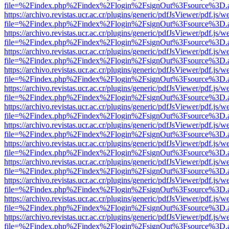
file=%2Findex.php%2Findex%2Flogin%2FsignOut%3Fsource%3D.ame
https://archivo.revistas.ucr.ac.cr/plugins/generic/pdfJsViewer/pdf.js/
file=%2Findex.php%2Findex%2Flogin%2FsignOut%3Fsource%3D.ame
https://archivo.revistas.ucr.ac.cr/plugins/generic/pdfJsViewer/pdf.js/
file=%2Findex.php%2Findex%2Flogin%2FsignOut%3Fsource%3D.ame
https://archivo.revistas.ucr.ac.cr/plugins/generic/pdfJsViewer/pdf.js/
file=%2Findex.php%2Findex%2Flogin%2FsignOut%3Fsource%3D.ame
https://archivo.revistas.ucr.ac.cr/plugins/generic/pdfJsViewer/pdf.js/
file=%2Findex.php%2Findex%2Flogin%2FsignOut%3Fsource%3D.ame
https://archivo.revistas.ucr.ac.cr/plugins/generic/pdfJsViewer/pdf.js/
file=%2Findex.php%2Findex%2Flogin%2FsignOut%3Fsource%3D.ame
https://archivo.revistas.ucr.ac.cr/plugins/generic/pdfJsViewer/pdf.js/
file=%2Findex.php%2Findex%2Flogin%2FsignOut%3Fsource%3D.ame
https://archivo.revistas.ucr.ac.cr/plugins/generic/pdfJsViewer/pdf.js/
file=%2Findex.php%2Findex%2Flogin%2FsignOut%3Fsource%3D.ame
https://archivo.revistas.ucr.ac.cr/plugins/generic/pdfJsViewer/pdf.js/
file=%2Findex.php%2Findex%2Flogin%2FsignOut%3Fsource%3D.ame
https://archivo.revistas.ucr.ac.cr/plugins/generic/pdfJsViewer/pdf.js/
file=%2Findex.php%2Findex%2Flogin%2FsignOut%3Fsource%3D.ame
https://archivo.revistas.ucr.ac.cr/plugins/generic/pdfJsViewer/pdf.js/
file=%2Findex.php%2Findex%2Flogin%2FsignOut%3Fsource%3D.ame
https://archivo.revistas.ucr.ac.cr/plugins/generic/pdfJsViewer/pdf.js/
file=%2Findex.php%2Findex%2Flogin%2FsignOut%3Fsource%3D.ame
https://archivo.revistas.ucr.ac.cr/plugins/generic/pdfJsViewer/pdf.js/
file=%2Findex.php%2Findex%2Flogin%2FsignOut%3Fsource%3D.ame