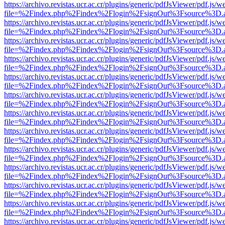
https://archivo.revistas.ucr.ac.cr/plugins/generic/pdfJsViewer/pdf.js/
file=%2Findex.php%2Findex%2Flogin%2FsignOut%3Fsource%3D.ame
https://archivo.revistas.ucr.ac.cr/plugins/generic/pdfJsViewer/pdf.js/
file=%2Findex.php%2Findex%2Flogin%2FsignOut%3Fsource%3D.ame
https://archivo.revistas.ucr.ac.cr/plugins/generic/pdfJsViewer/pdf.js/
file=%2Findex.php%2Findex%2Flogin%2FsignOut%3Fsource%3D.ame
https://archivo.revistas.ucr.ac.cr/plugins/generic/pdfJsViewer/pdf.js/
file=%2Findex.php%2Findex%2Flogin%2FsignOut%3Fsource%3D.ame
https://archivo.revistas.ucr.ac.cr/plugins/generic/pdfJsViewer/pdf.js/
file=%2Findex.php%2Findex%2Flogin%2FsignOut%3Fsource%3D.ame
https://archivo.revistas.ucr.ac.cr/plugins/generic/pdfJsViewer/pdf.js/
file=%2Findex.php%2Findex%2Flogin%2FsignOut%3Fsource%3D.ame
https://archivo.revistas.ucr.ac.cr/plugins/generic/pdfJsViewer/pdf.js/
file=%2Findex.php%2Findex%2Flogin%2FsignOut%3Fsource%3D.ame
https://archivo.revistas.ucr.ac.cr/plugins/generic/pdfJsViewer/pdf.js/
file=%2Findex.php%2Findex%2Flogin%2FsignOut%3Fsource%3D.ame
https://archivo.revistas.ucr.ac.cr/plugins/generic/pdfJsViewer/pdf.js/
file=%2Findex.php%2Findex%2Flogin%2FsignOut%3Fsource%3D.ame
https://archivo.revistas.ucr.ac.cr/plugins/generic/pdfJsViewer/pdf.js/
file=%2Findex.php%2Findex%2Flogin%2FsignOut%3Fsource%3D.ame
https://archivo.revistas.ucr.ac.cr/plugins/generic/pdfJsViewer/pdf.js/
file=%2Findex.php%2Findex%2Flogin%2FsignOut%3Fsource%3D.ame
https://archivo.revistas.ucr.ac.cr/plugins/generic/pdfJsViewer/pdf.js/
file=%2Findex.php%2Findex%2Flogin%2FsignOut%3Fsource%3D.ame
https://archivo.revistas.ucr.ac.cr/plugins/generic/pdfJsViewer/pdf.js/