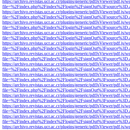
https://archivo.revistas.ucr.ac.cr/plugins/generic/pdfJsViewer/pdf.js/
file=%2Findex.php%2Findex%2Flogin%2FsignOut%3Fsource%3D.ame
https://archivo.revistas.ucr.ac.cr/plugins/generic/pdfJsViewer/pdf.js/
file=%2Findex.php%2Findex%2Flogin%2FsignOut%3Fsource%3D.ame
https://archivo.revistas.ucr.ac.cr/plugins/generic/pdfJsViewer/pdf.js/
file=%2Findex.php%2Findex%2Flogin%2FsignOut%3Fsource%3D.ame
https://archivo.revistas.ucr.ac.cr/plugins/generic/pdfJsViewer/pdf.js/
file=%2Findex.php%2Findex%2Flogin%2FsignOut%3Fsource%3D.ame
https://archivo.revistas.ucr.ac.cr/plugins/generic/pdfJsViewer/pdf.js/
file=%2Findex.php%2Findex%2Flogin%2FsignOut%3Fsource%3D.ame
https://archivo.revistas.ucr.ac.cr/plugins/generic/pdfJsViewer/pdf.js/
file=%2Findex.php%2Findex%2Flogin%2FsignOut%3Fsource%3D.ame
https://archivo.revistas.ucr.ac.cr/plugins/generic/pdfJsViewer/pdf.js/
file=%2Findex.php%2Findex%2Flogin%2FsignOut%3Fsource%3D.ame
https://archivo.revistas.ucr.ac.cr/plugins/generic/pdfJsViewer/pdf.js/
file=%2Findex.php%2Findex%2Flogin%2FsignOut%3Fsource%3D.ame
https://archivo.revistas.ucr.ac.cr/plugins/generic/pdfJsViewer/pdf.js/
file=%2Findex.php%2Findex%2Flogin%2FsignOut%3Fsource%3D.ame
https://archivo.revistas.ucr.ac.cr/plugins/generic/pdfJsViewer/pdf.js/
file=%2Findex.php%2Findex%2Flogin%2FsignOut%3Fsource%3D.ame
https://archivo.revistas.ucr.ac.cr/plugins/generic/pdfJsViewer/pdf.js/
file=%2Findex.php%2Findex%2Flogin%2FsignOut%3Fsource%3D.ame
https://archivo.revistas.ucr.ac.cr/plugins/generic/pdfJsViewer/pdf.js/
file=%2Findex.php%2Findex%2Flogin%2FsignOut%3Fsource%3D.ame
https://archivo.revistas.ucr.ac.cr/plugins/generic/pdfJsViewer/pdf.js/