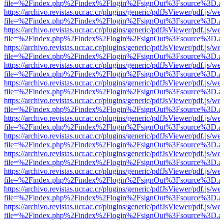
file=%2Findex.php%2Findex%2Flogin%2FsignOut%3Fsource%3D.ame
https://archivo.revistas.ucr.ac.cr/plugins/generic/pdfJsViewer/pdf.js/
file=%2Findex.php%2Findex%2Flogin%2FsignOut%3Fsource%3D.ame
https://archivo.revistas.ucr.ac.cr/plugins/generic/pdfJsViewer/pdf.js/
file=%2Findex.php%2Findex%2Flogin%2FsignOut%3Fsource%3D.ame
https://archivo.revistas.ucr.ac.cr/plugins/generic/pdfJsViewer/pdf.js/
file=%2Findex.php%2Findex%2Flogin%2FsignOut%3Fsource%3D.ame
https://archivo.revistas.ucr.ac.cr/plugins/generic/pdfJsViewer/pdf.js/
file=%2Findex.php%2Findex%2Flogin%2FsignOut%3Fsource%3D.ame
https://archivo.revistas.ucr.ac.cr/plugins/generic/pdfJsViewer/pdf.js/
file=%2Findex.php%2Findex%2Flogin%2FsignOut%3Fsource%3D.ame
https://archivo.revistas.ucr.ac.cr/plugins/generic/pdfJsViewer/pdf.js/
file=%2Findex.php%2Findex%2Flogin%2FsignOut%3Fsource%3D.ame
https://archivo.revistas.ucr.ac.cr/plugins/generic/pdfJsViewer/pdf.js/
file=%2Findex.php%2Findex%2Flogin%2FsignOut%3Fsource%3D.ame
https://archivo.revistas.ucr.ac.cr/plugins/generic/pdfJsViewer/pdf.js/
file=%2Findex.php%2Findex%2Flogin%2FsignOut%3Fsource%3D.ame
https://archivo.revistas.ucr.ac.cr/plugins/generic/pdfJsViewer/pdf.js/
file=%2Findex.php%2Findex%2Flogin%2FsignOut%3Fsource%3D.ame
https://archivo.revistas.ucr.ac.cr/plugins/generic/pdfJsViewer/pdf.js/
file=%2Findex.php%2Findex%2Flogin%2FsignOut%3Fsource%3D.ame
https://archivo.revistas.ucr.ac.cr/plugins/generic/pdfJsViewer/pdf.js/
file=%2Findex.php%2Findex%2Flogin%2FsignOut%3Fsource%3D.ame
https://archivo.revistas.ucr.ac.cr/plugins/generic/pdfJsViewer/pdf.js/
file=%2Findex.php%2Findex%2Flogin%2FsignOut%3Fsource%3D.ame