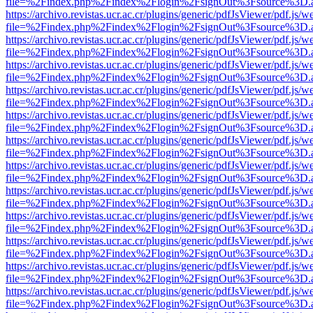
file=%2Findex.php%2Findex%2Flogin%2FsignOut%3Fsource%3D.ame
https://archivo.revistas.ucr.ac.cr/plugins/generic/pdfJsViewer/pdf.js/
file=%2Findex.php%2Findex%2Flogin%2FsignOut%3Fsource%3D.ame
https://archivo.revistas.ucr.ac.cr/plugins/generic/pdfJsViewer/pdf.js/
file=%2Findex.php%2Findex%2Flogin%2FsignOut%3Fsource%3D.ame
https://archivo.revistas.ucr.ac.cr/plugins/generic/pdfJsViewer/pdf.js/
file=%2Findex.php%2Findex%2Flogin%2FsignOut%3Fsource%3D.ame
https://archivo.revistas.ucr.ac.cr/plugins/generic/pdfJsViewer/pdf.js/
file=%2Findex.php%2Findex%2Flogin%2FsignOut%3Fsource%3D.ame
https://archivo.revistas.ucr.ac.cr/plugins/generic/pdfJsViewer/pdf.js/
file=%2Findex.php%2Findex%2Flogin%2FsignOut%3Fsource%3D.ame
https://archivo.revistas.ucr.ac.cr/plugins/generic/pdfJsViewer/pdf.js/
file=%2Findex.php%2Findex%2Flogin%2FsignOut%3Fsource%3D.ame
https://archivo.revistas.ucr.ac.cr/plugins/generic/pdfJsViewer/pdf.js/
file=%2Findex.php%2Findex%2Flogin%2FsignOut%3Fsource%3D.ame
https://archivo.revistas.ucr.ac.cr/plugins/generic/pdfJsViewer/pdf.js/
file=%2Findex.php%2Findex%2Flogin%2FsignOut%3Fsource%3D.ame
https://archivo.revistas.ucr.ac.cr/plugins/generic/pdfJsViewer/pdf.js/
file=%2Findex.php%2Findex%2Flogin%2FsignOut%3Fsource%3D.ame
https://archivo.revistas.ucr.ac.cr/plugins/generic/pdfJsViewer/pdf.js/
file=%2Findex.php%2Findex%2Flogin%2FsignOut%3Fsource%3D.ame
https://archivo.revistas.ucr.ac.cr/plugins/generic/pdfJsViewer/pdf.js/
file=%2Findex.php%2Findex%2Flogin%2FsignOut%3Fsource%3D.ame
https://archivo.revistas.ucr.ac.cr/plugins/generic/pdfJsViewer/pdf.js/
file=%2Findex.php%2Findex%2Flogin%2FsignOut%3Fsource%3D.ame