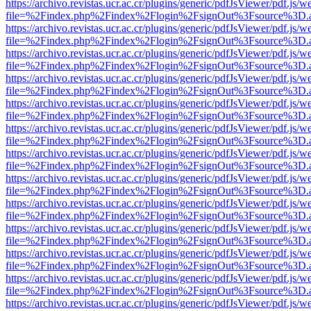
https://archivo.revistas.ucr.ac.cr/plugins/generic/pdfJsViewer/pdf.js/
file=%2Findex.php%2Findex%2Flogin%2FsignOut%3Fsource%3D.ame
https://archivo.revistas.ucr.ac.cr/plugins/generic/pdfJsViewer/pdf.js/
file=%2Findex.php%2Findex%2Flogin%2FsignOut%3Fsource%3D.ame
https://archivo.revistas.ucr.ac.cr/plugins/generic/pdfJsViewer/pdf.js/
file=%2Findex.php%2Findex%2Flogin%2FsignOut%3Fsource%3D.ame
https://archivo.revistas.ucr.ac.cr/plugins/generic/pdfJsViewer/pdf.js/
file=%2Findex.php%2Findex%2Flogin%2FsignOut%3Fsource%3D.ame
https://archivo.revistas.ucr.ac.cr/plugins/generic/pdfJsViewer/pdf.js/
file=%2Findex.php%2Findex%2Flogin%2FsignOut%3Fsource%3D.ame
https://archivo.revistas.ucr.ac.cr/plugins/generic/pdfJsViewer/pdf.js/
file=%2Findex.php%2Findex%2Flogin%2FsignOut%3Fsource%3D.ame
https://archivo.revistas.ucr.ac.cr/plugins/generic/pdfJsViewer/pdf.js/
file=%2Findex.php%2Findex%2Flogin%2FsignOut%3Fsource%3D.ame
https://archivo.revistas.ucr.ac.cr/plugins/generic/pdfJsViewer/pdf.js/
file=%2Findex.php%2Findex%2Flogin%2FsignOut%3Fsource%3D.ame
https://archivo.revistas.ucr.ac.cr/plugins/generic/pdfJsViewer/pdf.js/
file=%2Findex.php%2Findex%2Flogin%2FsignOut%3Fsource%3D.ame
https://archivo.revistas.ucr.ac.cr/plugins/generic/pdfJsViewer/pdf.js/
file=%2Findex.php%2Findex%2Flogin%2FsignOut%3Fsource%3D.ame
https://archivo.revistas.ucr.ac.cr/plugins/generic/pdfJsViewer/pdf.js/
file=%2Findex.php%2Findex%2Flogin%2FsignOut%3Fsource%3D.ame
https://archivo.revistas.ucr.ac.cr/plugins/generic/pdfJsViewer/pdf.js/
file=%2Findex.php%2Findex%2Flogin%2FsignOut%3Fsource%3D.ame
https://archivo.revistas.ucr.ac.cr/plugins/generic/pdfJsViewer/pdf.js/