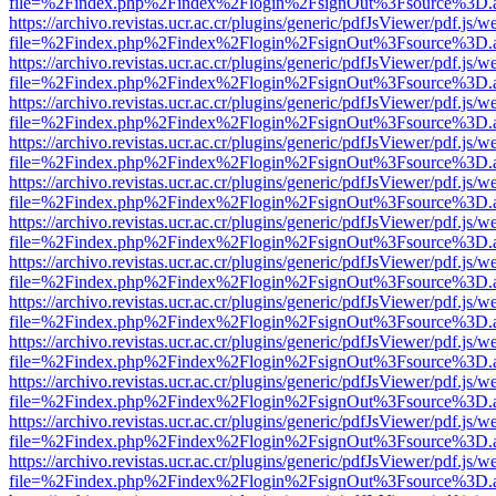
file=%2Findex.php%2Findex%2Flogin%2FsignOut%3Fsource%3D.ame
https://archivo.revistas.ucr.ac.cr/plugins/generic/pdfJsViewer/pdf.js/
file=%2Findex.php%2Findex%2Flogin%2FsignOut%3Fsource%3D.ame
https://archivo.revistas.ucr.ac.cr/plugins/generic/pdfJsViewer/pdf.js/
file=%2Findex.php%2Findex%2Flogin%2FsignOut%3Fsource%3D.ame
https://archivo.revistas.ucr.ac.cr/plugins/generic/pdfJsViewer/pdf.js/
file=%2Findex.php%2Findex%2Flogin%2FsignOut%3Fsource%3D.ame
https://archivo.revistas.ucr.ac.cr/plugins/generic/pdfJsViewer/pdf.js/
file=%2Findex.php%2Findex%2Flogin%2FsignOut%3Fsource%3D.ame
https://archivo.revistas.ucr.ac.cr/plugins/generic/pdfJsViewer/pdf.js/
file=%2Findex.php%2Findex%2Flogin%2FsignOut%3Fsource%3D.ame
https://archivo.revistas.ucr.ac.cr/plugins/generic/pdfJsViewer/pdf.js/
file=%2Findex.php%2Findex%2Flogin%2FsignOut%3Fsource%3D.ame
https://archivo.revistas.ucr.ac.cr/plugins/generic/pdfJsViewer/pdf.js/
file=%2Findex.php%2Findex%2Flogin%2FsignOut%3Fsource%3D.ame
https://archivo.revistas.ucr.ac.cr/plugins/generic/pdfJsViewer/pdf.js/
file=%2Findex.php%2Findex%2Flogin%2FsignOut%3Fsource%3D.ame
https://archivo.revistas.ucr.ac.cr/plugins/generic/pdfJsViewer/pdf.js/
file=%2Findex.php%2Findex%2Flogin%2FsignOut%3Fsource%3D.ame
https://archivo.revistas.ucr.ac.cr/plugins/generic/pdfJsViewer/pdf.js/
file=%2Findex.php%2Findex%2Flogin%2FsignOut%3Fsource%3D.ame
https://archivo.revistas.ucr.ac.cr/plugins/generic/pdfJsViewer/pdf.js/
file=%2Findex.php%2Findex%2Flogin%2FsignOut%3Fsource%3D.ame
https://archivo.revistas.ucr.ac.cr/plugins/generic/pdfJsViewer/pdf.js/
file=%2Findex.php%2Findex%2Flogin%2FsignOut%3Fsource%3D.ame