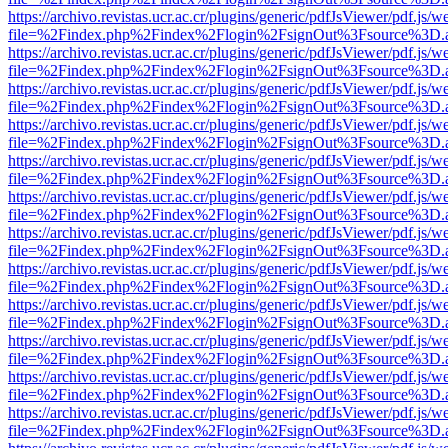
https://archivo.revistas.ucr.ac.cr/plugins/generic/pdfJsViewer/pdf.js/
file=%2Findex.php%2Findex%2Flogin%2FsignOut%3Fsource%3D.ame
https://archivo.revistas.ucr.ac.cr/plugins/generic/pdfJsViewer/pdf.js/
file=%2Findex.php%2Findex%2Flogin%2FsignOut%3Fsource%3D.ame
https://archivo.revistas.ucr.ac.cr/plugins/generic/pdfJsViewer/pdf.js/
file=%2Findex.php%2Findex%2Flogin%2FsignOut%3Fsource%3D.ame
https://archivo.revistas.ucr.ac.cr/plugins/generic/pdfJsViewer/pdf.js/
file=%2Findex.php%2Findex%2Flogin%2FsignOut%3Fsource%3D.ame
https://archivo.revistas.ucr.ac.cr/plugins/generic/pdfJsViewer/pdf.js/
file=%2Findex.php%2Findex%2Flogin%2FsignOut%3Fsource%3D.ame
https://archivo.revistas.ucr.ac.cr/plugins/generic/pdfJsViewer/pdf.js/
file=%2Findex.php%2Findex%2Flogin%2FsignOut%3Fsource%3D.ame
https://archivo.revistas.ucr.ac.cr/plugins/generic/pdfJsViewer/pdf.js/
file=%2Findex.php%2Findex%2Flogin%2FsignOut%3Fsource%3D.ame
https://archivo.revistas.ucr.ac.cr/plugins/generic/pdfJsViewer/pdf.js/
file=%2Findex.php%2Findex%2Flogin%2FsignOut%3Fsource%3D.ame
https://archivo.revistas.ucr.ac.cr/plugins/generic/pdfJsViewer/pdf.js/
file=%2Findex.php%2Findex%2Flogin%2FsignOut%3Fsource%3D.ame
https://archivo.revistas.ucr.ac.cr/plugins/generic/pdfJsViewer/pdf.js/
file=%2Findex.php%2Findex%2Flogin%2FsignOut%3Fsource%3D.ame
https://archivo.revistas.ucr.ac.cr/plugins/generic/pdfJsViewer/pdf.js/
file=%2Findex.php%2Findex%2Flogin%2FsignOut%3Fsource%3D.ame
https://archivo.revistas.ucr.ac.cr/plugins/generic/pdfJsViewer/pdf.js/
file=%2Findex.php%2Findex%2Flogin%2FsignOut%3Fsource%3D.ame