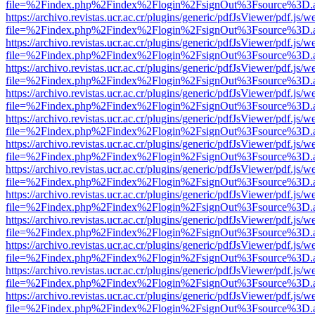
file=%2Findex.php%2Findex%2Flogin%2FsignOut%3Fsource%3D.ame
https://archivo.revistas.ucr.ac.cr/plugins/generic/pdfJsViewer/pdf.js/
file=%2Findex.php%2Findex%2Flogin%2FsignOut%3Fsource%3D.ame
https://archivo.revistas.ucr.ac.cr/plugins/generic/pdfJsViewer/pdf.js/
file=%2Findex.php%2Findex%2Flogin%2FsignOut%3Fsource%3D.ame
https://archivo.revistas.ucr.ac.cr/plugins/generic/pdfJsViewer/pdf.js/
file=%2Findex.php%2Findex%2Flogin%2FsignOut%3Fsource%3D.ame
https://archivo.revistas.ucr.ac.cr/plugins/generic/pdfJsViewer/pdf.js/
file=%2Findex.php%2Findex%2Flogin%2FsignOut%3Fsource%3D.ame
https://archivo.revistas.ucr.ac.cr/plugins/generic/pdfJsViewer/pdf.js/
file=%2Findex.php%2Findex%2Flogin%2FsignOut%3Fsource%3D.ame
https://archivo.revistas.ucr.ac.cr/plugins/generic/pdfJsViewer/pdf.js/
file=%2Findex.php%2Findex%2Flogin%2FsignOut%3Fsource%3D.ame
https://archivo.revistas.ucr.ac.cr/plugins/generic/pdfJsViewer/pdf.js/
file=%2Findex.php%2Findex%2Flogin%2FsignOut%3Fsource%3D.ame
https://archivo.revistas.ucr.ac.cr/plugins/generic/pdfJsViewer/pdf.js/
file=%2Findex.php%2Findex%2Flogin%2FsignOut%3Fsource%3D.ame
https://archivo.revistas.ucr.ac.cr/plugins/generic/pdfJsViewer/pdf.js/
file=%2Findex.php%2Findex%2Flogin%2FsignOut%3Fsource%3D.ame
https://archivo.revistas.ucr.ac.cr/plugins/generic/pdfJsViewer/pdf.js/
file=%2Findex.php%2Findex%2Flogin%2FsignOut%3Fsource%3D.ame
https://archivo.revistas.ucr.ac.cr/plugins/generic/pdfJsViewer/pdf.js/
file=%2Findex.php%2Findex%2Flogin%2FsignOut%3Fsource%3D.ame
https://archivo.revistas.ucr.ac.cr/plugins/generic/pdfJsViewer/pdf.js/
file=%2Findex.php%2Findex%2Flogin%2FsignOut%3Fsource%3D.ame