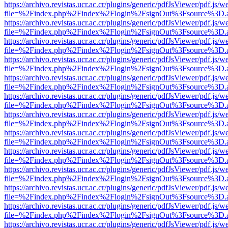
https://archivo.revistas.ucr.ac.cr/plugins/generic/pdfJsViewer/pdf.js/
file=%2Findex.php%2Findex%2Flogin%2FsignOut%3Fsource%3D.ame
https://archivo.revistas.ucr.ac.cr/plugins/generic/pdfJsViewer/pdf.js/
file=%2Findex.php%2Findex%2Flogin%2FsignOut%3Fsource%3D.ame
https://archivo.revistas.ucr.ac.cr/plugins/generic/pdfJsViewer/pdf.js/
file=%2Findex.php%2Findex%2Flogin%2FsignOut%3Fsource%3D.ame
https://archivo.revistas.ucr.ac.cr/plugins/generic/pdfJsViewer/pdf.js/
file=%2Findex.php%2Findex%2Flogin%2FsignOut%3Fsource%3D.ame
https://archivo.revistas.ucr.ac.cr/plugins/generic/pdfJsViewer/pdf.js/
file=%2Findex.php%2Findex%2Flogin%2FsignOut%3Fsource%3D.ame
https://archivo.revistas.ucr.ac.cr/plugins/generic/pdfJsViewer/pdf.js/
file=%2Findex.php%2Findex%2Flogin%2FsignOut%3Fsource%3D.ame
https://archivo.revistas.ucr.ac.cr/plugins/generic/pdfJsViewer/pdf.js/
file=%2Findex.php%2Findex%2Flogin%2FsignOut%3Fsource%3D.ame
https://archivo.revistas.ucr.ac.cr/plugins/generic/pdfJsViewer/pdf.js/
file=%2Findex.php%2Findex%2Flogin%2FsignOut%3Fsource%3D.ame
https://archivo.revistas.ucr.ac.cr/plugins/generic/pdfJsViewer/pdf.js/
file=%2Findex.php%2Findex%2Flogin%2FsignOut%3Fsource%3D.ame
https://archivo.revistas.ucr.ac.cr/plugins/generic/pdfJsViewer/pdf.js/
file=%2Findex.php%2Findex%2Flogin%2FsignOut%3Fsource%3D.ame
https://archivo.revistas.ucr.ac.cr/plugins/generic/pdfJsViewer/pdf.js/
file=%2Findex.php%2Findex%2Flogin%2FsignOut%3Fsource%3D.ame
https://archivo.revistas.ucr.ac.cr/plugins/generic/pdfJsViewer/pdf.js/
file=%2Findex.php%2Findex%2Flogin%2FsignOut%3Fsource%3D.ame
https://archivo.revistas.ucr.ac.cr/plugins/generic/pdfJsViewer/pdf.js/