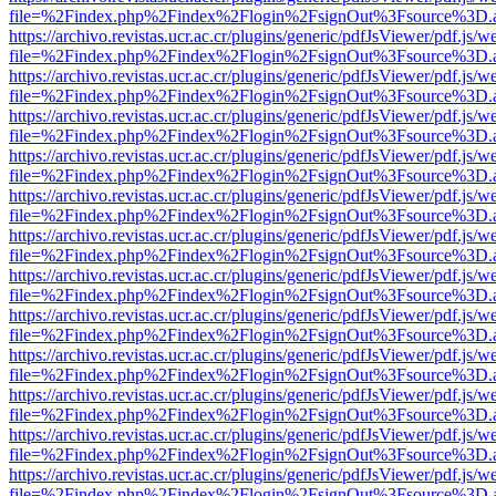
file=%2Findex.php%2Findex%2Flogin%2FsignOut%3Fsource%3D.ame
https://archivo.revistas.ucr.ac.cr/plugins/generic/pdfJsViewer/pdf.js/
file=%2Findex.php%2Findex%2Flogin%2FsignOut%3Fsource%3D.ame
https://archivo.revistas.ucr.ac.cr/plugins/generic/pdfJsViewer/pdf.js/
file=%2Findex.php%2Findex%2Flogin%2FsignOut%3Fsource%3D.ame
https://archivo.revistas.ucr.ac.cr/plugins/generic/pdfJsViewer/pdf.js/
file=%2Findex.php%2Findex%2Flogin%2FsignOut%3Fsource%3D.ame
https://archivo.revistas.ucr.ac.cr/plugins/generic/pdfJsViewer/pdf.js/
file=%2Findex.php%2Findex%2Flogin%2FsignOut%3Fsource%3D.ame
https://archivo.revistas.ucr.ac.cr/plugins/generic/pdfJsViewer/pdf.js/
file=%2Findex.php%2Findex%2Flogin%2FsignOut%3Fsource%3D.ame
https://archivo.revistas.ucr.ac.cr/plugins/generic/pdfJsViewer/pdf.js/
file=%2Findex.php%2Findex%2Flogin%2FsignOut%3Fsource%3D.ame
https://archivo.revistas.ucr.ac.cr/plugins/generic/pdfJsViewer/pdf.js/
file=%2Findex.php%2Findex%2Flogin%2FsignOut%3Fsource%3D.ame
https://archivo.revistas.ucr.ac.cr/plugins/generic/pdfJsViewer/pdf.js/
file=%2Findex.php%2Findex%2Flogin%2FsignOut%3Fsource%3D.ame
https://archivo.revistas.ucr.ac.cr/plugins/generic/pdfJsViewer/pdf.js/
file=%2Findex.php%2Findex%2Flogin%2FsignOut%3Fsource%3D.ame
https://archivo.revistas.ucr.ac.cr/plugins/generic/pdfJsViewer/pdf.js/
file=%2Findex.php%2Findex%2Flogin%2FsignOut%3Fsource%3D.ame
https://archivo.revistas.ucr.ac.cr/plugins/generic/pdfJsViewer/pdf.js/
file=%2Findex.php%2Findex%2Flogin%2FsignOut%3Fsource%3D.ame
https://archivo.revistas.ucr.ac.cr/plugins/generic/pdfJsViewer/pdf.js/
file=%2Findex.php%2Findex%2Flogin%2FsignOut%3Fsource%3D.ame