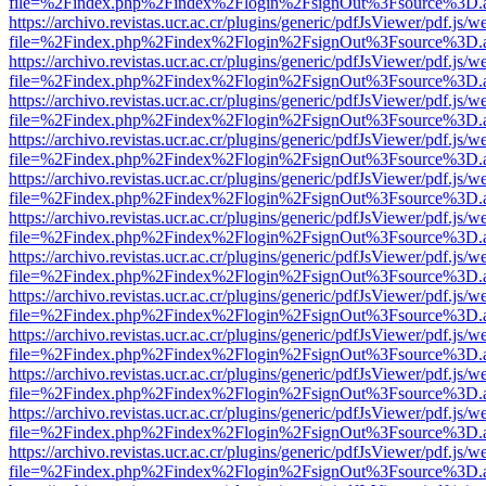
file=%2Findex.php%2Findex%2Flogin%2FsignOut%3Fsource%3D.ame
https://archivo.revistas.ucr.ac.cr/plugins/generic/pdfJsViewer/pdf.js/
file=%2Findex.php%2Findex%2Flogin%2FsignOut%3Fsource%3D.ame
https://archivo.revistas.ucr.ac.cr/plugins/generic/pdfJsViewer/pdf.js/
file=%2Findex.php%2Findex%2Flogin%2FsignOut%3Fsource%3D.ame
https://archivo.revistas.ucr.ac.cr/plugins/generic/pdfJsViewer/pdf.js/
file=%2Findex.php%2Findex%2Flogin%2FsignOut%3Fsource%3D.ame
https://archivo.revistas.ucr.ac.cr/plugins/generic/pdfJsViewer/pdf.js/
file=%2Findex.php%2Findex%2Flogin%2FsignOut%3Fsource%3D.ame
https://archivo.revistas.ucr.ac.cr/plugins/generic/pdfJsViewer/pdf.js/
file=%2Findex.php%2Findex%2Flogin%2FsignOut%3Fsource%3D.ame
https://archivo.revistas.ucr.ac.cr/plugins/generic/pdfJsViewer/pdf.js/
file=%2Findex.php%2Findex%2Flogin%2FsignOut%3Fsource%3D.ame
https://archivo.revistas.ucr.ac.cr/plugins/generic/pdfJsViewer/pdf.js/
file=%2Findex.php%2Findex%2Flogin%2FsignOut%3Fsource%3D.ame
https://archivo.revistas.ucr.ac.cr/plugins/generic/pdfJsViewer/pdf.js/
file=%2Findex.php%2Findex%2Flogin%2FsignOut%3Fsource%3D.ame
https://archivo.revistas.ucr.ac.cr/plugins/generic/pdfJsViewer/pdf.js/
file=%2Findex.php%2Findex%2Flogin%2FsignOut%3Fsource%3D.ame
https://archivo.revistas.ucr.ac.cr/plugins/generic/pdfJsViewer/pdf.js/
file=%2Findex.php%2Findex%2Flogin%2FsignOut%3Fsource%3D.ame
https://archivo.revistas.ucr.ac.cr/plugins/generic/pdfJsViewer/pdf.js/
file=%2Findex.php%2Findex%2Flogin%2FsignOut%3Fsource%3D.ame
https://archivo.revistas.ucr.ac.cr/plugins/generic/pdfJsViewer/pdf.js/
file=%2Findex.php%2Findex%2Flogin%2FsignOut%3Fsource%3D.ame