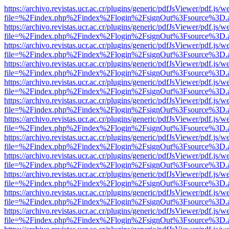
https://archivo.revistas.ucr.ac.cr/plugins/generic/pdfJsViewer/pdf.js/
file=%2Findex.php%2Findex%2Flogin%2FsignOut%3Fsource%3D.ame
https://archivo.revistas.ucr.ac.cr/plugins/generic/pdfJsViewer/pdf.js/
file=%2Findex.php%2Findex%2Flogin%2FsignOut%3Fsource%3D.ame
https://archivo.revistas.ucr.ac.cr/plugins/generic/pdfJsViewer/pdf.js/
file=%2Findex.php%2Findex%2Flogin%2FsignOut%3Fsource%3D.ame
https://archivo.revistas.ucr.ac.cr/plugins/generic/pdfJsViewer/pdf.js/
file=%2Findex.php%2Findex%2Flogin%2FsignOut%3Fsource%3D.ame
https://archivo.revistas.ucr.ac.cr/plugins/generic/pdfJsViewer/pdf.js/
file=%2Findex.php%2Findex%2Flogin%2FsignOut%3Fsource%3D.ame
https://archivo.revistas.ucr.ac.cr/plugins/generic/pdfJsViewer/pdf.js/
file=%2Findex.php%2Findex%2Flogin%2FsignOut%3Fsource%3D.ame
https://archivo.revistas.ucr.ac.cr/plugins/generic/pdfJsViewer/pdf.js/
file=%2Findex.php%2Findex%2Flogin%2FsignOut%3Fsource%3D.ame
https://archivo.revistas.ucr.ac.cr/plugins/generic/pdfJsViewer/pdf.js/
file=%2Findex.php%2Findex%2Flogin%2FsignOut%3Fsource%3D.ame
https://archivo.revistas.ucr.ac.cr/plugins/generic/pdfJsViewer/pdf.js/
file=%2Findex.php%2Findex%2Flogin%2FsignOut%3Fsource%3D.ame
https://archivo.revistas.ucr.ac.cr/plugins/generic/pdfJsViewer/pdf.js/
file=%2Findex.php%2Findex%2Flogin%2FsignOut%3Fsource%3D.ame
https://archivo.revistas.ucr.ac.cr/plugins/generic/pdfJsViewer/pdf.js/
file=%2Findex.php%2Findex%2Flogin%2FsignOut%3Fsource%3D.ame
https://archivo.revistas.ucr.ac.cr/plugins/generic/pdfJsViewer/pdf.js/
file=%2Findex.php%2Findex%2Flogin%2FsignOut%3Fsource%3D.ame