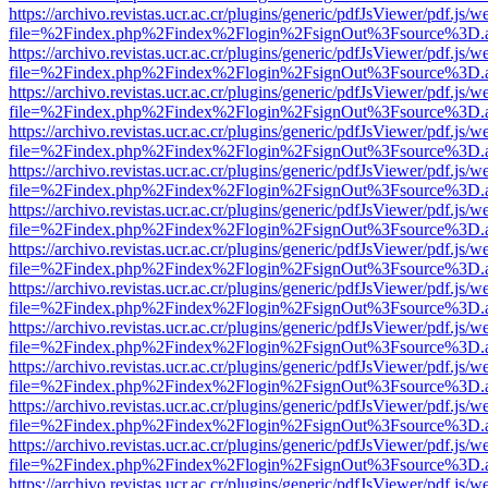
https://archivo.revistas.ucr.ac.cr/plugins/generic/pdfJsViewer/pdf.js/
file=%2Findex.php%2Findex%2Flogin%2FsignOut%3Fsource%3D.ame
https://archivo.revistas.ucr.ac.cr/plugins/generic/pdfJsViewer/pdf.js/
file=%2Findex.php%2Findex%2Flogin%2FsignOut%3Fsource%3D.ame
https://archivo.revistas.ucr.ac.cr/plugins/generic/pdfJsViewer/pdf.js/
file=%2Findex.php%2Findex%2Flogin%2FsignOut%3Fsource%3D.ame
https://archivo.revistas.ucr.ac.cr/plugins/generic/pdfJsViewer/pdf.js/
file=%2Findex.php%2Findex%2Flogin%2FsignOut%3Fsource%3D.ame
https://archivo.revistas.ucr.ac.cr/plugins/generic/pdfJsViewer/pdf.js/
file=%2Findex.php%2Findex%2Flogin%2FsignOut%3Fsource%3D.ame
https://archivo.revistas.ucr.ac.cr/plugins/generic/pdfJsViewer/pdf.js/
file=%2Findex.php%2Findex%2Flogin%2FsignOut%3Fsource%3D.ame
https://archivo.revistas.ucr.ac.cr/plugins/generic/pdfJsViewer/pdf.js/
file=%2Findex.php%2Findex%2Flogin%2FsignOut%3Fsource%3D.ame
https://archivo.revistas.ucr.ac.cr/plugins/generic/pdfJsViewer/pdf.js/
file=%2Findex.php%2Findex%2Flogin%2FsignOut%3Fsource%3D.ame
https://archivo.revistas.ucr.ac.cr/plugins/generic/pdfJsViewer/pdf.js/
file=%2Findex.php%2Findex%2Flogin%2FsignOut%3Fsource%3D.ame
https://archivo.revistas.ucr.ac.cr/plugins/generic/pdfJsViewer/pdf.js/
file=%2Findex.php%2Findex%2Flogin%2FsignOut%3Fsource%3D.ame
https://archivo.revistas.ucr.ac.cr/plugins/generic/pdfJsViewer/pdf.js/
file=%2Findex.php%2Findex%2Flogin%2FsignOut%3Fsource%3D.ame
https://archivo.revistas.ucr.ac.cr/plugins/generic/pdfJsViewer/pdf.js/
file=%2Findex.php%2Findex%2Flogin%2FsignOut%3Fsource%3D.ame
https://archivo.revistas.ucr.ac.cr/plugins/generic/pdfJsViewer/pdf.js/