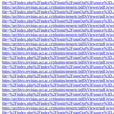
file=%2Findex.php%2Findex%2Flogin%2FsignOut%3Fsource%3D.ame
https://archivo.revistas.ucr.ac.cr/plugins/generic/pdfJsViewer/pdf.js/
file=%2Findex.php%2Findex%2Flogin%2FsignOut%3Fsource%3D.ame
https://archivo.revistas.ucr.ac.cr/plugins/generic/pdfJsViewer/pdf.js/
file=%2Findex.php%2Findex%2Flogin%2FsignOut%3Fsource%3D.ame
https://archivo.revistas.ucr.ac.cr/plugins/generic/pdfJsViewer/pdf.js/
file=%2Findex.php%2Findex%2Flogin%2FsignOut%3Fsource%3D.ame
https://archivo.revistas.ucr.ac.cr/plugins/generic/pdfJsViewer/pdf.js/
file=%2Findex.php%2Findex%2Flogin%2FsignOut%3Fsource%3D.ame
https://archivo.revistas.ucr.ac.cr/plugins/generic/pdfJsViewer/pdf.js/
file=%2Findex.php%2Findex%2Flogin%2FsignOut%3Fsource%3D.ame
https://archivo.revistas.ucr.ac.cr/plugins/generic/pdfJsViewer/pdf.js/
file=%2Findex.php%2Findex%2Flogin%2FsignOut%3Fsource%3D.ame
https://archivo.revistas.ucr.ac.cr/plugins/generic/pdfJsViewer/pdf.js/
file=%2Findex.php%2Findex%2Flogin%2FsignOut%3Fsource%3D.ame
https://archivo.revistas.ucr.ac.cr/plugins/generic/pdfJsViewer/pdf.js/
file=%2Findex.php%2Findex%2Flogin%2FsignOut%3Fsource%3D.ame
https://archivo.revistas.ucr.ac.cr/plugins/generic/pdfJsViewer/pdf.js/
file=%2Findex.php%2Findex%2Flogin%2FsignOut%3Fsource%3D.ame
https://archivo.revistas.ucr.ac.cr/plugins/generic/pdfJsViewer/pdf.js/
file=%2Findex.php%2Findex%2Flogin%2FsignOut%3Fsource%3D.ame
https://archivo.revistas.ucr.ac.cr/plugins/generic/pdfJsViewer/pdf.js/
file=%2Findex.php%2Findex%2Flogin%2FsignOut%3Fsource%3D.ame
https://archivo.revistas.ucr.ac.cr/plugins/generic/pdfJsViewer/pdf.js/
file=%2Findex.php%2Findex%2Flogin%2FsignOut%3Fsource%3D.ame