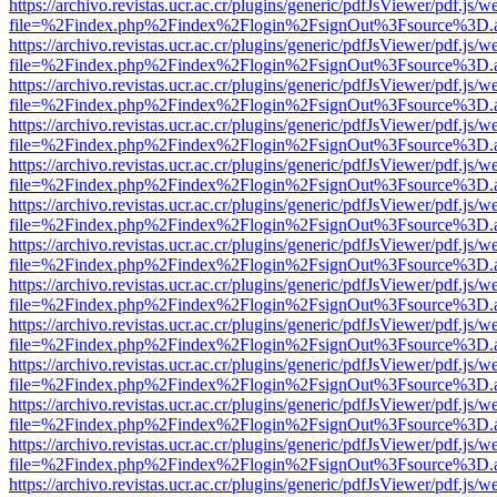
https://archivo.revistas.ucr.ac.cr/plugins/generic/pdfJsViewer/pdf.js/
file=%2Findex.php%2Findex%2Flogin%2FsignOut%3Fsource%3D.ame
https://archivo.revistas.ucr.ac.cr/plugins/generic/pdfJsViewer/pdf.js/
file=%2Findex.php%2Findex%2Flogin%2FsignOut%3Fsource%3D.ame
https://archivo.revistas.ucr.ac.cr/plugins/generic/pdfJsViewer/pdf.js/
file=%2Findex.php%2Findex%2Flogin%2FsignOut%3Fsource%3D.ame
https://archivo.revistas.ucr.ac.cr/plugins/generic/pdfJsViewer/pdf.js/
file=%2Findex.php%2Findex%2Flogin%2FsignOut%3Fsource%3D.ame
https://archivo.revistas.ucr.ac.cr/plugins/generic/pdfJsViewer/pdf.js/
file=%2Findex.php%2Findex%2Flogin%2FsignOut%3Fsource%3D.ame
https://archivo.revistas.ucr.ac.cr/plugins/generic/pdfJsViewer/pdf.js/
file=%2Findex.php%2Findex%2Flogin%2FsignOut%3Fsource%3D.ame
https://archivo.revistas.ucr.ac.cr/plugins/generic/pdfJsViewer/pdf.js/
file=%2Findex.php%2Findex%2Flogin%2FsignOut%3Fsource%3D.ame
https://archivo.revistas.ucr.ac.cr/plugins/generic/pdfJsViewer/pdf.js/
file=%2Findex.php%2Findex%2Flogin%2FsignOut%3Fsource%3D.ame
https://archivo.revistas.ucr.ac.cr/plugins/generic/pdfJsViewer/pdf.js/
file=%2Findex.php%2Findex%2Flogin%2FsignOut%3Fsource%3D.ame
https://archivo.revistas.ucr.ac.cr/plugins/generic/pdfJsViewer/pdf.js/
file=%2Findex.php%2Findex%2Flogin%2FsignOut%3Fsource%3D.ame
https://archivo.revistas.ucr.ac.cr/plugins/generic/pdfJsViewer/pdf.js/
file=%2Findex.php%2Findex%2Flogin%2FsignOut%3Fsource%3D.ame
https://archivo.revistas.ucr.ac.cr/plugins/generic/pdfJsViewer/pdf.js/
file=%2Findex.php%2Findex%2Flogin%2FsignOut%3Fsource%3D.ame
https://archivo.revistas.ucr.ac.cr/plugins/generic/pdfJsViewer/pdf.js/