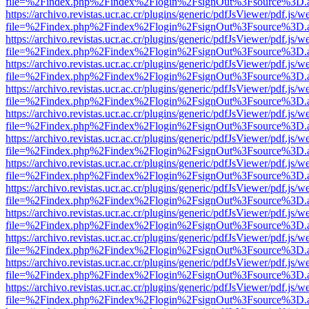
file=%2Findex.php%2Findex%2Flogin%2FsignOut%3Fsource%3D.ame
https://archivo.revistas.ucr.ac.cr/plugins/generic/pdfJsViewer/pdf.js/
file=%2Findex.php%2Findex%2Flogin%2FsignOut%3Fsource%3D.ame
https://archivo.revistas.ucr.ac.cr/plugins/generic/pdfJsViewer/pdf.js/
file=%2Findex.php%2Findex%2Flogin%2FsignOut%3Fsource%3D.ame
https://archivo.revistas.ucr.ac.cr/plugins/generic/pdfJsViewer/pdf.js/
file=%2Findex.php%2Findex%2Flogin%2FsignOut%3Fsource%3D.ame
https://archivo.revistas.ucr.ac.cr/plugins/generic/pdfJsViewer/pdf.js/
file=%2Findex.php%2Findex%2Flogin%2FsignOut%3Fsource%3D.ame
https://archivo.revistas.ucr.ac.cr/plugins/generic/pdfJsViewer/pdf.js/
file=%2Findex.php%2Findex%2Flogin%2FsignOut%3Fsource%3D.ame
https://archivo.revistas.ucr.ac.cr/plugins/generic/pdfJsViewer/pdf.js/
file=%2Findex.php%2Findex%2Flogin%2FsignOut%3Fsource%3D.ame
https://archivo.revistas.ucr.ac.cr/plugins/generic/pdfJsViewer/pdf.js/
file=%2Findex.php%2Findex%2Flogin%2FsignOut%3Fsource%3D.ame
https://archivo.revistas.ucr.ac.cr/plugins/generic/pdfJsViewer/pdf.js/
file=%2Findex.php%2Findex%2Flogin%2FsignOut%3Fsource%3D.ame
https://archivo.revistas.ucr.ac.cr/plugins/generic/pdfJsViewer/pdf.js/
file=%2Findex.php%2Findex%2Flogin%2FsignOut%3Fsource%3D.ame
https://archivo.revistas.ucr.ac.cr/plugins/generic/pdfJsViewer/pdf.js/
file=%2Findex.php%2Findex%2Flogin%2FsignOut%3Fsource%3D.ame
https://archivo.revistas.ucr.ac.cr/plugins/generic/pdfJsViewer/pdf.js/
file=%2Findex.php%2Findex%2Flogin%2FsignOut%3Fsource%3D.ame
https://archivo.revistas.ucr.ac.cr/plugins/generic/pdfJsViewer/pdf.js/
file=%2Findex.php%2Findex%2Flogin%2FsignOut%3Fsource%3D.ame