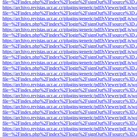
file=%2Findex.php%2Findex%2Flogin%2FsignOut%3Fsource%3D.ame
https://archivo.revistas.ucr.ac.cr/plugins/generic/pdfJsViewer/pdf.js/
file=%2Findex.php%2Findex%2Flogin%2FsignOut%3Fsource%3D.ame
https://archivo.revistas.ucr.ac.cr/plugins/generic/pdfJsViewer/pdf.js/
file=%2Findex.php%2Findex%2Flogin%2FsignOut%3Fsource%3D.ame
https://archivo.revistas.ucr.ac.cr/plugins/generic/pdfJsViewer/pdf.js/
file=%2Findex.php%2Findex%2Flogin%2FsignOut%3Fsource%3D.ame
https://archivo.revistas.ucr.ac.cr/plugins/generic/pdfJsViewer/pdf.js/
file=%2Findex.php%2Findex%2Flogin%2FsignOut%3Fsource%3D.ame
https://archivo.revistas.ucr.ac.cr/plugins/generic/pdfJsViewer/pdf.js/
file=%2Findex.php%2Findex%2Flogin%2FsignOut%3Fsource%3D.ame
https://archivo.revistas.ucr.ac.cr/plugins/generic/pdfJsViewer/pdf.js/
file=%2Findex.php%2Findex%2Flogin%2FsignOut%3Fsource%3D.ame
https://archivo.revistas.ucr.ac.cr/plugins/generic/pdfJsViewer/pdf.js/
file=%2Findex.php%2Findex%2Flogin%2FsignOut%3Fsource%3D.ame
https://archivo.revistas.ucr.ac.cr/plugins/generic/pdfJsViewer/pdf.js/
file=%2Findex.php%2Findex%2Flogin%2FsignOut%3Fsource%3D.ame
https://archivo.revistas.ucr.ac.cr/plugins/generic/pdfJsViewer/pdf.js/
file=%2Findex.php%2Findex%2Flogin%2FsignOut%3Fsource%3D.ame
https://archivo.revistas.ucr.ac.cr/plugins/generic/pdfJsViewer/pdf.js/
file=%2Findex.php%2Findex%2Flogin%2FsignOut%3Fsource%3D.ame
https://archivo.revistas.ucr.ac.cr/plugins/generic/pdfJsViewer/pdf.js/
file=%2Findex.php%2Findex%2Flogin%2FsignOut%3Fsource%3D.ame
https://archivo.revistas.ucr.ac.cr/plugins/generic/pdfJsViewer/pdf.js/
file=%2Findex.php%2Findex%2Flogin%2FsignOut%3Fsource%3D.ame