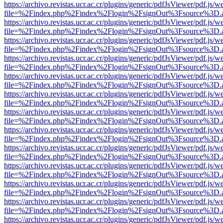
https://archivo.revistas.ucr.ac.cr/plugins/generic/pdfJsViewer/pdf.js/
file=%2Findex.php%2Findex%2Flogin%2FsignOut%3Fsource%3D.ame
https://archivo.revistas.ucr.ac.cr/plugins/generic/pdfJsViewer/pdf.js/
file=%2Findex.php%2Findex%2Flogin%2FsignOut%3Fsource%3D.ame
https://archivo.revistas.ucr.ac.cr/plugins/generic/pdfJsViewer/pdf.js/
file=%2Findex.php%2Findex%2Flogin%2FsignOut%3Fsource%3D.ame
https://archivo.revistas.ucr.ac.cr/plugins/generic/pdfJsViewer/pdf.js/
file=%2Findex.php%2Findex%2Flogin%2FsignOut%3Fsource%3D.ame
https://archivo.revistas.ucr.ac.cr/plugins/generic/pdfJsViewer/pdf.js/
file=%2Findex.php%2Findex%2Flogin%2FsignOut%3Fsource%3D.ame
https://archivo.revistas.ucr.ac.cr/plugins/generic/pdfJsViewer/pdf.js/
file=%2Findex.php%2Findex%2Flogin%2FsignOut%3Fsource%3D.ame
https://archivo.revistas.ucr.ac.cr/plugins/generic/pdfJsViewer/pdf.js/
file=%2Findex.php%2Findex%2Flogin%2FsignOut%3Fsource%3D.ame
https://archivo.revistas.ucr.ac.cr/plugins/generic/pdfJsViewer/pdf.js/
file=%2Findex.php%2Findex%2Flogin%2FsignOut%3Fsource%3D.ame
https://archivo.revistas.ucr.ac.cr/plugins/generic/pdfJsViewer/pdf.js/
file=%2Findex.php%2Findex%2Flogin%2FsignOut%3Fsource%3D.ame
https://archivo.revistas.ucr.ac.cr/plugins/generic/pdfJsViewer/pdf.js/
file=%2Findex.php%2Findex%2Flogin%2FsignOut%3Fsource%3D.ame
https://archivo.revistas.ucr.ac.cr/plugins/generic/pdfJsViewer/pdf.js/
file=%2Findex.php%2Findex%2Flogin%2FsignOut%3Fsource%3D.ame
https://archivo.revistas.ucr.ac.cr/plugins/generic/pdfJsViewer/pdf.js/
file=%2Findex.php%2Findex%2Flogin%2FsignOut%3Fsource%3D.ame
https://archivo.revistas.ucr.ac.cr/plugins/generic/pdfJsViewer/pdf.js/