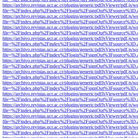
https://archivo.revistas.ucr.ac.cr/plugins/generic/pdfJsViewer/pdf.js/
file=%2Findex.php%2Findex%2Flogin%2FsignOut%3Fsource%3D.ame
https://archivo.revistas.ucr.ac.cr/plugins/generic/pdfJsViewer/pdf.js/
file=%2Findex.php%2Findex%2Flogin%2FsignOut%3Fsource%3D.ame
https://archivo.revistas.ucr.ac.cr/plugins/generic/pdfJsViewer/pdf.js/
file=%2Findex.php%2Findex%2Flogin%2FsignOut%3Fsource%3D.ame
https://archivo.revistas.ucr.ac.cr/plugins/generic/pdfJsViewer/pdf.js/
file=%2Findex.php%2Findex%2Flogin%2FsignOut%3Fsource%3D.ame
https://archivo.revistas.ucr.ac.cr/plugins/generic/pdfJsViewer/pdf.js/
file=%2Findex.php%2Findex%2Flogin%2FsignOut%3Fsource%3D.ame
https://archivo.revistas.ucr.ac.cr/plugins/generic/pdfJsViewer/pdf.js/
file=%2Findex.php%2Findex%2Flogin%2FsignOut%3Fsource%3D.ame
https://archivo.revistas.ucr.ac.cr/plugins/generic/pdfJsViewer/pdf.js/
file=%2Findex.php%2Findex%2Flogin%2FsignOut%3Fsource%3D.ame
https://archivo.revistas.ucr.ac.cr/plugins/generic/pdfJsViewer/pdf.js/
file=%2Findex.php%2Findex%2Flogin%2FsignOut%3Fsource%3D.ame
https://archivo.revistas.ucr.ac.cr/plugins/generic/pdfJsViewer/pdf.js/
file=%2Findex.php%2Findex%2Flogin%2FsignOut%3Fsource%3D.ame
https://archivo.revistas.ucr.ac.cr/plugins/generic/pdfJsViewer/pdf.js/
file=%2Findex.php%2Findex%2Flogin%2FsignOut%3Fsource%3D.ame
https://archivo.revistas.ucr.ac.cr/plugins/generic/pdfJsViewer/pdf.js/
file=%2Findex.php%2Findex%2Flogin%2FsignOut%3Fsource%3D.ame
https://archivo.revistas.ucr.ac.cr/plugins/generic/pdfJsViewer/pdf.js/
file=%2Findex.php%2Findex%2Flogin%2FsignOut%3Fsource%3D.ame