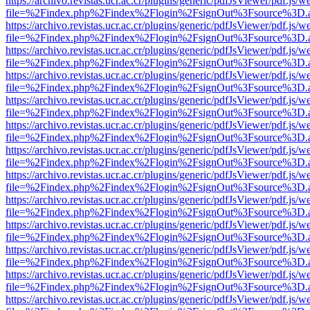
https://archivo.revistas.ucr.ac.cr/plugins/generic/pdfJsViewer/pdf.js/
file=%2Findex.php%2Findex%2Flogin%2FsignOut%3Fsource%3D.ame
https://archivo.revistas.ucr.ac.cr/plugins/generic/pdfJsViewer/pdf.js/
file=%2Findex.php%2Findex%2Flogin%2FsignOut%3Fsource%3D.ame
https://archivo.revistas.ucr.ac.cr/plugins/generic/pdfJsViewer/pdf.js/
file=%2Findex.php%2Findex%2Flogin%2FsignOut%3Fsource%3D.ame
https://archivo.revistas.ucr.ac.cr/plugins/generic/pdfJsViewer/pdf.js/
file=%2Findex.php%2Findex%2Flogin%2FsignOut%3Fsource%3D.ame
https://archivo.revistas.ucr.ac.cr/plugins/generic/pdfJsViewer/pdf.js/
file=%2Findex.php%2Findex%2Flogin%2FsignOut%3Fsource%3D.ame
https://archivo.revistas.ucr.ac.cr/plugins/generic/pdfJsViewer/pdf.js/
file=%2Findex.php%2Findex%2Flogin%2FsignOut%3Fsource%3D.ame
https://archivo.revistas.ucr.ac.cr/plugins/generic/pdfJsViewer/pdf.js/
file=%2Findex.php%2Findex%2Flogin%2FsignOut%3Fsource%3D.ame
https://archivo.revistas.ucr.ac.cr/plugins/generic/pdfJsViewer/pdf.js/
file=%2Findex.php%2Findex%2Flogin%2FsignOut%3Fsource%3D.ame
https://archivo.revistas.ucr.ac.cr/plugins/generic/pdfJsViewer/pdf.js/
file=%2Findex.php%2Findex%2Flogin%2FsignOut%3Fsource%3D.ame
https://archivo.revistas.ucr.ac.cr/plugins/generic/pdfJsViewer/pdf.js/
file=%2Findex.php%2Findex%2Flogin%2FsignOut%3Fsource%3D.ame
https://archivo.revistas.ucr.ac.cr/plugins/generic/pdfJsViewer/pdf.js/
file=%2Findex.php%2Findex%2Flogin%2FsignOut%3Fsource%3D.ame
https://archivo.revistas.ucr.ac.cr/plugins/generic/pdfJsViewer/pdf.js/
file=%2Findex.php%2Findex%2Flogin%2FsignOut%3Fsource%3D.ame
https://archivo.revistas.ucr.ac.cr/plugins/generic/pdfJsViewer/pdf.js/