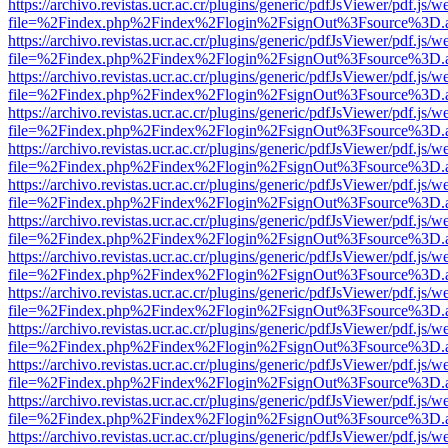
https://archivo.revistas.ucr.ac.cr/plugins/generic/pdfJsViewer/pdf.js/
file=%2Findex.php%2Findex%2Flogin%2FsignOut%3Fsource%3D.ame
https://archivo.revistas.ucr.ac.cr/plugins/generic/pdfJsViewer/pdf.js/
file=%2Findex.php%2Findex%2Flogin%2FsignOut%3Fsource%3D.ame
https://archivo.revistas.ucr.ac.cr/plugins/generic/pdfJsViewer/pdf.js/
file=%2Findex.php%2Findex%2Flogin%2FsignOut%3Fsource%3D.ame
https://archivo.revistas.ucr.ac.cr/plugins/generic/pdfJsViewer/pdf.js/
file=%2Findex.php%2Findex%2Flogin%2FsignOut%3Fsource%3D.ame
https://archivo.revistas.ucr.ac.cr/plugins/generic/pdfJsViewer/pdf.js/
file=%2Findex.php%2Findex%2Flogin%2FsignOut%3Fsource%3D.ame
https://archivo.revistas.ucr.ac.cr/plugins/generic/pdfJsViewer/pdf.js/
file=%2Findex.php%2Findex%2Flogin%2FsignOut%3Fsource%3D.ame
https://archivo.revistas.ucr.ac.cr/plugins/generic/pdfJsViewer/pdf.js/
file=%2Findex.php%2Findex%2Flogin%2FsignOut%3Fsource%3D.ame
https://archivo.revistas.ucr.ac.cr/plugins/generic/pdfJsViewer/pdf.js/
file=%2Findex.php%2Findex%2Flogin%2FsignOut%3Fsource%3D.ame
https://archivo.revistas.ucr.ac.cr/plugins/generic/pdfJsViewer/pdf.js/
file=%2Findex.php%2Findex%2Flogin%2FsignOut%3Fsource%3D.ame
https://archivo.revistas.ucr.ac.cr/plugins/generic/pdfJsViewer/pdf.js/
file=%2Findex.php%2Findex%2Flogin%2FsignOut%3Fsource%3D.ame
https://archivo.revistas.ucr.ac.cr/plugins/generic/pdfJsViewer/pdf.js/
file=%2Findex.php%2Findex%2Flogin%2FsignOut%3Fsource%3D.ame
https://archivo.revistas.ucr.ac.cr/plugins/generic/pdfJsViewer/pdf.js/
file=%2Findex.php%2Findex%2Flogin%2FsignOut%3Fsource%3D.ame
https://archivo.revistas.ucr.ac.cr/plugins/generic/pdfJsViewer/pdf.js/