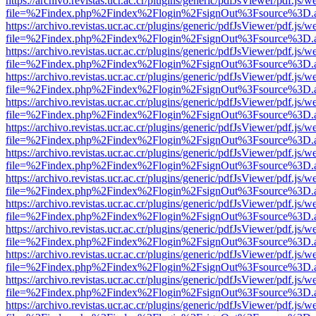
https://archivo.revistas.ucr.ac.cr/plugins/generic/pdfJsViewer/pdf.js/
file=%2Findex.php%2Findex%2Flogin%2FsignOut%3Fsource%3D.ame
https://archivo.revistas.ucr.ac.cr/plugins/generic/pdfJsViewer/pdf.js/
file=%2Findex.php%2Findex%2Flogin%2FsignOut%3Fsource%3D.ame
https://archivo.revistas.ucr.ac.cr/plugins/generic/pdfJsViewer/pdf.js/
file=%2Findex.php%2Findex%2Flogin%2FsignOut%3Fsource%3D.ame
https://archivo.revistas.ucr.ac.cr/plugins/generic/pdfJsViewer/pdf.js/
file=%2Findex.php%2Findex%2Flogin%2FsignOut%3Fsource%3D.ame
https://archivo.revistas.ucr.ac.cr/plugins/generic/pdfJsViewer/pdf.js/
file=%2Findex.php%2Findex%2Flogin%2FsignOut%3Fsource%3D.ame
https://archivo.revistas.ucr.ac.cr/plugins/generic/pdfJsViewer/pdf.js/
file=%2Findex.php%2Findex%2Flogin%2FsignOut%3Fsource%3D.ame
https://archivo.revistas.ucr.ac.cr/plugins/generic/pdfJsViewer/pdf.js/
file=%2Findex.php%2Findex%2Flogin%2FsignOut%3Fsource%3D.ame
https://archivo.revistas.ucr.ac.cr/plugins/generic/pdfJsViewer/pdf.js/
file=%2Findex.php%2Findex%2Flogin%2FsignOut%3Fsource%3D.ame
https://archivo.revistas.ucr.ac.cr/plugins/generic/pdfJsViewer/pdf.js/
file=%2Findex.php%2Findex%2Flogin%2FsignOut%3Fsource%3D.ame
https://archivo.revistas.ucr.ac.cr/plugins/generic/pdfJsViewer/pdf.js/
file=%2Findex.php%2Findex%2Flogin%2FsignOut%3Fsource%3D.ame
https://archivo.revistas.ucr.ac.cr/plugins/generic/pdfJsViewer/pdf.js/
file=%2Findex.php%2Findex%2Flogin%2FsignOut%3Fsource%3D.ame
https://archivo.revistas.ucr.ac.cr/plugins/generic/pdfJsViewer/pdf.js/
file=%2Findex.php%2Findex%2Flogin%2FsignOut%3Fsource%3D.ame
https://archivo.revistas.ucr.ac.cr/plugins/generic/pdfJsViewer/pdf.js/