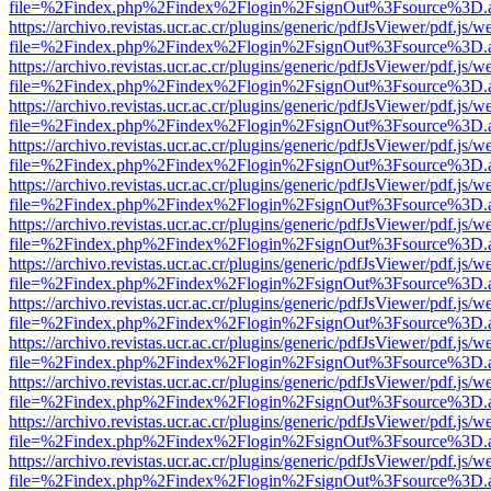
file=%2Findex.php%2Findex%2Flogin%2FsignOut%3Fsource%3D.ame
https://archivo.revistas.ucr.ac.cr/plugins/generic/pdfJsViewer/pdf.js/
file=%2Findex.php%2Findex%2Flogin%2FsignOut%3Fsource%3D.ame
https://archivo.revistas.ucr.ac.cr/plugins/generic/pdfJsViewer/pdf.js/
file=%2Findex.php%2Findex%2Flogin%2FsignOut%3Fsource%3D.ame
https://archivo.revistas.ucr.ac.cr/plugins/generic/pdfJsViewer/pdf.js/
file=%2Findex.php%2Findex%2Flogin%2FsignOut%3Fsource%3D.ame
https://archivo.revistas.ucr.ac.cr/plugins/generic/pdfJsViewer/pdf.js/
file=%2Findex.php%2Findex%2Flogin%2FsignOut%3Fsource%3D.ame
https://archivo.revistas.ucr.ac.cr/plugins/generic/pdfJsViewer/pdf.js/
file=%2Findex.php%2Findex%2Flogin%2FsignOut%3Fsource%3D.ame
https://archivo.revistas.ucr.ac.cr/plugins/generic/pdfJsViewer/pdf.js/
file=%2Findex.php%2Findex%2Flogin%2FsignOut%3Fsource%3D.ame
https://archivo.revistas.ucr.ac.cr/plugins/generic/pdfJsViewer/pdf.js/
file=%2Findex.php%2Findex%2Flogin%2FsignOut%3Fsource%3D.ame
https://archivo.revistas.ucr.ac.cr/plugins/generic/pdfJsViewer/pdf.js/
file=%2Findex.php%2Findex%2Flogin%2FsignOut%3Fsource%3D.ame
https://archivo.revistas.ucr.ac.cr/plugins/generic/pdfJsViewer/pdf.js/
file=%2Findex.php%2Findex%2Flogin%2FsignOut%3Fsource%3D.ame
https://archivo.revistas.ucr.ac.cr/plugins/generic/pdfJsViewer/pdf.js/
file=%2Findex.php%2Findex%2Flogin%2FsignOut%3Fsource%3D.ame
https://archivo.revistas.ucr.ac.cr/plugins/generic/pdfJsViewer/pdf.js/
file=%2Findex.php%2Findex%2Flogin%2FsignOut%3Fsource%3D.ame
https://archivo.revistas.ucr.ac.cr/plugins/generic/pdfJsViewer/pdf.js/
file=%2Findex.php%2Findex%2Flogin%2FsignOut%3Fsource%3D.ame