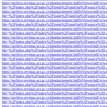
https://archivo.revistas.ucr.ac.cr/plugins/generic/pdfJsViewer/pdf.js/
file=%2Findex.php%2Findex%2Flogin%2FsignOut%3Fsource%3D.ame
https://archivo.revistas.ucr.ac.cr/plugins/generic/pdfJsViewer/pdf.js/
file=%2Findex.php%2Findex%2Flogin%2FsignOut%3Fsource%3D.ame
https://archivo.revistas.ucr.ac.cr/plugins/generic/pdfJsViewer/pdf.js/
file=%2Findex.php%2Findex%2Flogin%2FsignOut%3Fsource%3D.ame
https://archivo.revistas.ucr.ac.cr/plugins/generic/pdfJsViewer/pdf.js/
file=%2Findex.php%2Findex%2Flogin%2FsignOut%3Fsource%3D.ame
https://archivo.revistas.ucr.ac.cr/plugins/generic/pdfJsViewer/pdf.js/
file=%2Findex.php%2Findex%2Flogin%2FsignOut%3Fsource%3D.ame
https://archivo.revistas.ucr.ac.cr/plugins/generic/pdfJsViewer/pdf.js/
file=%2Findex.php%2Findex%2Flogin%2FsignOut%3Fsource%3D.ame
https://archivo.revistas.ucr.ac.cr/plugins/generic/pdfJsViewer/pdf.js/
file=%2Findex.php%2Findex%2Flogin%2FsignOut%3Fsource%3D.ame
https://archivo.revistas.ucr.ac.cr/plugins/generic/pdfJsViewer/pdf.js/
file=%2Findex.php%2Findex%2Flogin%2FsignOut%3Fsource%3D.ame
https://archivo.revistas.ucr.ac.cr/plugins/generic/pdfJsViewer/pdf.js/
file=%2Findex.php%2Findex%2Flogin%2FsignOut%3Fsource%3D.ame
https://archivo.revistas.ucr.ac.cr/plugins/generic/pdfJsViewer/pdf.js/
file=%2Findex.php%2Findex%2Flogin%2FsignOut%3Fsource%3D.ame
https://archivo.revistas.ucr.ac.cr/plugins/generic/pdfJsViewer/pdf.js/
file=%2Findex.php%2Findex%2Flogin%2FsignOut%3Fsource%3D.ame
https://archivo.revistas.ucr.ac.cr/plugins/generic/pdfJsViewer/pdf.js/
file=%2Findex.php%2Findex%2Flogin%2FsignOut%3Fsource%3D.ame
https://archivo.revistas.ucr.ac.cr/plugins/generic/pdfJsViewer/pdf.js/