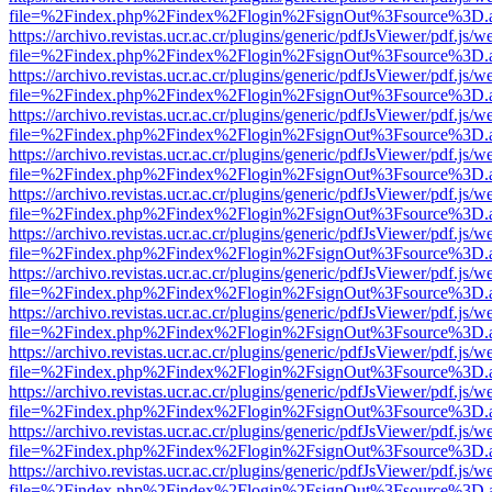
file=%2Findex.php%2Findex%2Flogin%2FsignOut%3Fsource%3D.ame
https://archivo.revistas.ucr.ac.cr/plugins/generic/pdfJsViewer/pdf.js/
file=%2Findex.php%2Findex%2Flogin%2FsignOut%3Fsource%3D.ame
https://archivo.revistas.ucr.ac.cr/plugins/generic/pdfJsViewer/pdf.js/
file=%2Findex.php%2Findex%2Flogin%2FsignOut%3Fsource%3D.ame
https://archivo.revistas.ucr.ac.cr/plugins/generic/pdfJsViewer/pdf.js/
file=%2Findex.php%2Findex%2Flogin%2FsignOut%3Fsource%3D.ame
https://archivo.revistas.ucr.ac.cr/plugins/generic/pdfJsViewer/pdf.js/
file=%2Findex.php%2Findex%2Flogin%2FsignOut%3Fsource%3D.ame
https://archivo.revistas.ucr.ac.cr/plugins/generic/pdfJsViewer/pdf.js/
file=%2Findex.php%2Findex%2Flogin%2FsignOut%3Fsource%3D.ame
https://archivo.revistas.ucr.ac.cr/plugins/generic/pdfJsViewer/pdf.js/
file=%2Findex.php%2Findex%2Flogin%2FsignOut%3Fsource%3D.ame
https://archivo.revistas.ucr.ac.cr/plugins/generic/pdfJsViewer/pdf.js/
file=%2Findex.php%2Findex%2Flogin%2FsignOut%3Fsource%3D.ame
https://archivo.revistas.ucr.ac.cr/plugins/generic/pdfJsViewer/pdf.js/
file=%2Findex.php%2Findex%2Flogin%2FsignOut%3Fsource%3D.ame
https://archivo.revistas.ucr.ac.cr/plugins/generic/pdfJsViewer/pdf.js/
file=%2Findex.php%2Findex%2Flogin%2FsignOut%3Fsource%3D.ame
https://archivo.revistas.ucr.ac.cr/plugins/generic/pdfJsViewer/pdf.js/
file=%2Findex.php%2Findex%2Flogin%2FsignOut%3Fsource%3D.ame
https://archivo.revistas.ucr.ac.cr/plugins/generic/pdfJsViewer/pdf.js/
file=%2Findex.php%2Findex%2Flogin%2FsignOut%3Fsource%3D.ame
https://archivo.revistas.ucr.ac.cr/plugins/generic/pdfJsViewer/pdf.js/
file=%2Findex.php%2Findex%2Flogin%2FsignOut%3Fsource%3D.ame