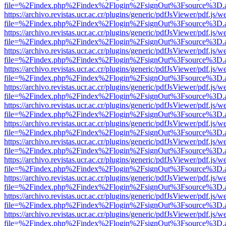
file=%2Findex.php%2Findex%2Flogin%2FsignOut%3Fsource%3D.ame
https://archivo.revistas.ucr.ac.cr/plugins/generic/pdfJsViewer/pdf.js/
file=%2Findex.php%2Findex%2Flogin%2FsignOut%3Fsource%3D.ame
https://archivo.revistas.ucr.ac.cr/plugins/generic/pdfJsViewer/pdf.js/
file=%2Findex.php%2Findex%2Flogin%2FsignOut%3Fsource%3D.ame
https://archivo.revistas.ucr.ac.cr/plugins/generic/pdfJsViewer/pdf.js/
file=%2Findex.php%2Findex%2Flogin%2FsignOut%3Fsource%3D.ame
https://archivo.revistas.ucr.ac.cr/plugins/generic/pdfJsViewer/pdf.js/
file=%2Findex.php%2Findex%2Flogin%2FsignOut%3Fsource%3D.ame
https://archivo.revistas.ucr.ac.cr/plugins/generic/pdfJsViewer/pdf.js/
file=%2Findex.php%2Findex%2Flogin%2FsignOut%3Fsource%3D.ame
https://archivo.revistas.ucr.ac.cr/plugins/generic/pdfJsViewer/pdf.js/
file=%2Findex.php%2Findex%2Flogin%2FsignOut%3Fsource%3D.ame
https://archivo.revistas.ucr.ac.cr/plugins/generic/pdfJsViewer/pdf.js/
file=%2Findex.php%2Findex%2Flogin%2FsignOut%3Fsource%3D.ame
https://archivo.revistas.ucr.ac.cr/plugins/generic/pdfJsViewer/pdf.js/
file=%2Findex.php%2Findex%2Flogin%2FsignOut%3Fsource%3D.ame
https://archivo.revistas.ucr.ac.cr/plugins/generic/pdfJsViewer/pdf.js/
file=%2Findex.php%2Findex%2Flogin%2FsignOut%3Fsource%3D.ame
https://archivo.revistas.ucr.ac.cr/plugins/generic/pdfJsViewer/pdf.js/
file=%2Findex.php%2Findex%2Flogin%2FsignOut%3Fsource%3D.ame
https://archivo.revistas.ucr.ac.cr/plugins/generic/pdfJsViewer/pdf.js/
file=%2Findex.php%2Findex%2Flogin%2FsignOut%3Fsource%3D.ame
https://archivo.revistas.ucr.ac.cr/plugins/generic/pdfJsViewer/pdf.js/
file=%2Findex.php%2Findex%2Flogin%2FsignOut%3Fsource%3D.ame