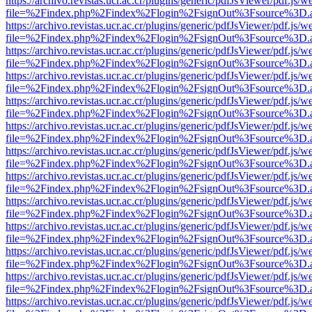
https://archivo.revistas.ucr.ac.cr/plugins/generic/pdfJsViewer/pdf.js/
file=%2Findex.php%2Findex%2Flogin%2FsignOut%3Fsource%3D.ame
https://archivo.revistas.ucr.ac.cr/plugins/generic/pdfJsViewer/pdf.js/
file=%2Findex.php%2Findex%2Flogin%2FsignOut%3Fsource%3D.ame
https://archivo.revistas.ucr.ac.cr/plugins/generic/pdfJsViewer/pdf.js/
file=%2Findex.php%2Findex%2Flogin%2FsignOut%3Fsource%3D.ame
https://archivo.revistas.ucr.ac.cr/plugins/generic/pdfJsViewer/pdf.js/
file=%2Findex.php%2Findex%2Flogin%2FsignOut%3Fsource%3D.ame
https://archivo.revistas.ucr.ac.cr/plugins/generic/pdfJsViewer/pdf.js/
file=%2Findex.php%2Findex%2Flogin%2FsignOut%3Fsource%3D.ame
https://archivo.revistas.ucr.ac.cr/plugins/generic/pdfJsViewer/pdf.js/
file=%2Findex.php%2Findex%2Flogin%2FsignOut%3Fsource%3D.ame
https://archivo.revistas.ucr.ac.cr/plugins/generic/pdfJsViewer/pdf.js/
file=%2Findex.php%2Findex%2Flogin%2FsignOut%3Fsource%3D.ame
https://archivo.revistas.ucr.ac.cr/plugins/generic/pdfJsViewer/pdf.js/
file=%2Findex.php%2Findex%2Flogin%2FsignOut%3Fsource%3D.ame
https://archivo.revistas.ucr.ac.cr/plugins/generic/pdfJsViewer/pdf.js/
file=%2Findex.php%2Findex%2Flogin%2FsignOut%3Fsource%3D.ame
https://archivo.revistas.ucr.ac.cr/plugins/generic/pdfJsViewer/pdf.js/
file=%2Findex.php%2Findex%2Flogin%2FsignOut%3Fsource%3D.ame
https://archivo.revistas.ucr.ac.cr/plugins/generic/pdfJsViewer/pdf.js/
file=%2Findex.php%2Findex%2Flogin%2FsignOut%3Fsource%3D.ame
https://archivo.revistas.ucr.ac.cr/plugins/generic/pdfJsViewer/pdf.js/
file=%2Findex.php%2Findex%2Flogin%2FsignOut%3Fsource%3D.ame
https://archivo.revistas.ucr.ac.cr/plugins/generic/pdfJsViewer/pdf.js/