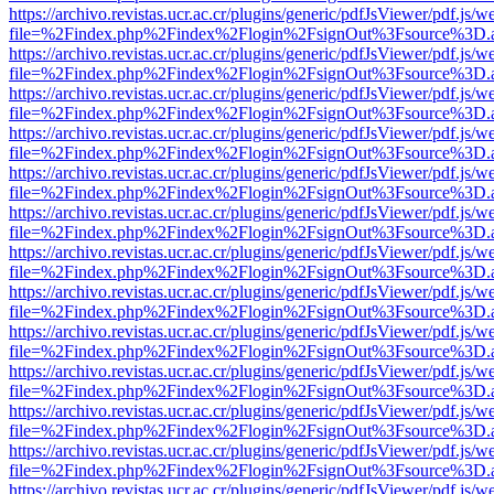
https://archivo.revistas.ucr.ac.cr/plugins/generic/pdfJsViewer/pdf.js/
file=%2Findex.php%2Findex%2Flogin%2FsignOut%3Fsource%3D.ame
https://archivo.revistas.ucr.ac.cr/plugins/generic/pdfJsViewer/pdf.js/
file=%2Findex.php%2Findex%2Flogin%2FsignOut%3Fsource%3D.ame
https://archivo.revistas.ucr.ac.cr/plugins/generic/pdfJsViewer/pdf.js/
file=%2Findex.php%2Findex%2Flogin%2FsignOut%3Fsource%3D.ame
https://archivo.revistas.ucr.ac.cr/plugins/generic/pdfJsViewer/pdf.js/
file=%2Findex.php%2Findex%2Flogin%2FsignOut%3Fsource%3D.ame
https://archivo.revistas.ucr.ac.cr/plugins/generic/pdfJsViewer/pdf.js/
file=%2Findex.php%2Findex%2Flogin%2FsignOut%3Fsource%3D.ame
https://archivo.revistas.ucr.ac.cr/plugins/generic/pdfJsViewer/pdf.js/
file=%2Findex.php%2Findex%2Flogin%2FsignOut%3Fsource%3D.ame
https://archivo.revistas.ucr.ac.cr/plugins/generic/pdfJsViewer/pdf.js/
file=%2Findex.php%2Findex%2Flogin%2FsignOut%3Fsource%3D.ame
https://archivo.revistas.ucr.ac.cr/plugins/generic/pdfJsViewer/pdf.js/
file=%2Findex.php%2Findex%2Flogin%2FsignOut%3Fsource%3D.ame
https://archivo.revistas.ucr.ac.cr/plugins/generic/pdfJsViewer/pdf.js/
file=%2Findex.php%2Findex%2Flogin%2FsignOut%3Fsource%3D.ame
https://archivo.revistas.ucr.ac.cr/plugins/generic/pdfJsViewer/pdf.js/
file=%2Findex.php%2Findex%2Flogin%2FsignOut%3Fsource%3D.ame
https://archivo.revistas.ucr.ac.cr/plugins/generic/pdfJsViewer/pdf.js/
file=%2Findex.php%2Findex%2Flogin%2FsignOut%3Fsource%3D.ame
https://archivo.revistas.ucr.ac.cr/plugins/generic/pdfJsViewer/pdf.js/
file=%2Findex.php%2Findex%2Flogin%2FsignOut%3Fsource%3D.ame
https://archivo.revistas.ucr.ac.cr/plugins/generic/pdfJsViewer/pdf.js/