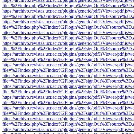
https://archivo.revistas.ucr.ac.cr/plugins/generic/pdfJsViewer/pdf.js/
file=%2Findex.php%2Findex%2Flogin%2FsignOut%3Fsource%3D.ame
https://archivo.revistas.ucr.ac.cr/plugins/generic/pdfJsViewer/pdf.js/
file=%2Findex.php%2Findex%2Flogin%2FsignOut%3Fsource%3D.ame
https://archivo.revistas.ucr.ac.cr/plugins/generic/pdfJsViewer/pdf.js/
file=%2Findex.php%2Findex%2Flogin%2FsignOut%3Fsource%3D.ame
https://archivo.revistas.ucr.ac.cr/plugins/generic/pdfJsViewer/pdf.js/
file=%2Findex.php%2Findex%2Flogin%2FsignOut%3Fsource%3D.ame
https://archivo.revistas.ucr.ac.cr/plugins/generic/pdfJsViewer/pdf.js/
file=%2Findex.php%2Findex%2Flogin%2FsignOut%3Fsource%3D.ame
https://archivo.revistas.ucr.ac.cr/plugins/generic/pdfJsViewer/pdf.js/
file=%2Findex.php%2Findex%2Flogin%2FsignOut%3Fsource%3D.ame
https://archivo.revistas.ucr.ac.cr/plugins/generic/pdfJsViewer/pdf.js/
file=%2Findex.php%2Findex%2Flogin%2FsignOut%3Fsource%3D.ame
https://archivo.revistas.ucr.ac.cr/plugins/generic/pdfJsViewer/pdf.js/
file=%2Findex.php%2Findex%2Flogin%2FsignOut%3Fsource%3D.ame
https://archivo.revistas.ucr.ac.cr/plugins/generic/pdfJsViewer/pdf.js/
file=%2Findex.php%2Findex%2Flogin%2FsignOut%3Fsource%3D.ame
https://archivo.revistas.ucr.ac.cr/plugins/generic/pdfJsViewer/pdf.js/
file=%2Findex.php%2Findex%2Flogin%2FsignOut%3Fsource%3D.ame
https://archivo.revistas.ucr.ac.cr/plugins/generic/pdfJsViewer/pdf.js/
file=%2Findex.php%2Findex%2Flogin%2FsignOut%3Fsource%3D.ame
https://archivo.revistas.ucr.ac.cr/plugins/generic/pdfJsViewer/pdf.js/
file=%2Findex.php%2Findex%2Flogin%2FsignOut%3Fsource%3D.ame
https://archivo.revistas.ucr.ac.cr/plugins/generic/pdfJsViewer/pdf.js/