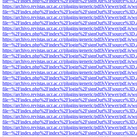
file=%2Findex.php%2Findex%2Flogin%2FsignOut%3Fsource%3D.ame
https://archivo.revistas.ucr.ac.cr/plugins/generic/pdfJsViewer/pdf.js/
file=%2Findex.php%2Findex%2Flogin%2FsignOut%3Fsource%3D.ame
https://archivo.revistas.ucr.ac.cr/plugins/generic/pdfJsViewer/pdf.js/
file=%2Findex.php%2Findex%2Flogin%2FsignOut%3Fsource%3D.ame
https://archivo.revistas.ucr.ac.cr/plugins/generic/pdfJsViewer/pdf.js/
file=%2Findex.php%2Findex%2Flogin%2FsignOut%3Fsource%3D.ame
https://archivo.revistas.ucr.ac.cr/plugins/generic/pdfJsViewer/pdf.js/
file=%2Findex.php%2Findex%2Flogin%2FsignOut%3Fsource%3D.ame
https://archivo.revistas.ucr.ac.cr/plugins/generic/pdfJsViewer/pdf.js/
file=%2Findex.php%2Findex%2Flogin%2FsignOut%3Fsource%3D.ame
https://archivo.revistas.ucr.ac.cr/plugins/generic/pdfJsViewer/pdf.js/
file=%2Findex.php%2Findex%2Flogin%2FsignOut%3Fsource%3D.ame
https://archivo.revistas.ucr.ac.cr/plugins/generic/pdfJsViewer/pdf.js/
file=%2Findex.php%2Findex%2Flogin%2FsignOut%3Fsource%3D.ame
https://archivo.revistas.ucr.ac.cr/plugins/generic/pdfJsViewer/pdf.js/
file=%2Findex.php%2Findex%2Flogin%2FsignOut%3Fsource%3D.ame
https://archivo.revistas.ucr.ac.cr/plugins/generic/pdfJsViewer/pdf.js/
file=%2Findex.php%2Findex%2Flogin%2FsignOut%3Fsource%3D.ame
https://archivo.revistas.ucr.ac.cr/plugins/generic/pdfJsViewer/pdf.js/
file=%2Findex.php%2Findex%2Flogin%2FsignOut%3Fsource%3D.ame
https://archivo.revistas.ucr.ac.cr/plugins/generic/pdfJsViewer/pdf.js/
file=%2Findex.php%2Findex%2Flogin%2FsignOut%3Fsource%3D.ame
https://archivo.revistas.ucr.ac.cr/plugins/generic/pdfJsViewer/pdf.js/
file=%2Findex.php%2Findex%2Flogin%2FsignOut%3Fsource%3D.ame