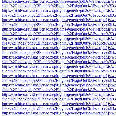
https://archivo.revistas.ucr.ac.cr/plugins/generic/pdfJsViewer/pdf.js/
file=%2Findex.php%2Findex%2Flogin%2FsignOut%3Fsource%3D.ame
https://archivo.revistas.ucr.ac.cr/plugins/generic/pdfJsViewer/pdf.js/
file=%2Findex.php%2Findex%2Flogin%2FsignOut%3Fsource%3D.ame
https://archivo.revistas.ucr.ac.cr/plugins/generic/pdfJsViewer/pdf.js/
file=%2Findex.php%2Findex%2Flogin%2FsignOut%3Fsource%3D.ame
https://archivo.revistas.ucr.ac.cr/plugins/generic/pdfJsViewer/pdf.js/
file=%2Findex.php%2Findex%2Flogin%2FsignOut%3Fsource%3D.ame
https://archivo.revistas.ucr.ac.cr/plugins/generic/pdfJsViewer/pdf.js/
file=%2Findex.php%2Findex%2Flogin%2FsignOut%3Fsource%3D.ame
https://archivo.revistas.ucr.ac.cr/plugins/generic/pdfJsViewer/pdf.js/
file=%2Findex.php%2Findex%2Flogin%2FsignOut%3Fsource%3D.ame
https://archivo.revistas.ucr.ac.cr/plugins/generic/pdfJsViewer/pdf.js/
file=%2Findex.php%2Findex%2Flogin%2FsignOut%3Fsource%3D.ame
https://archivo.revistas.ucr.ac.cr/plugins/generic/pdfJsViewer/pdf.js/
file=%2Findex.php%2Findex%2Flogin%2FsignOut%3Fsource%3D.ame
https://archivo.revistas.ucr.ac.cr/plugins/generic/pdfJsViewer/pdf.js/
file=%2Findex.php%2Findex%2Flogin%2FsignOut%3Fsource%3D.ame
https://archivo.revistas.ucr.ac.cr/plugins/generic/pdfJsViewer/pdf.js/
file=%2Findex.php%2Findex%2Flogin%2FsignOut%3Fsource%3D.ame
https://archivo.revistas.ucr.ac.cr/plugins/generic/pdfJsViewer/pdf.js/
file=%2Findex.php%2Findex%2Flogin%2FsignOut%3Fsource%3D.ame
https://archivo.revistas.ucr.ac.cr/plugins/generic/pdfJsViewer/pdf.js/
file=%2Findex.php%2Findex%2Flogin%2FsignOut%3Fsource%3D.ame
https://archivo.revistas.ucr.ac.cr/plugins/generic/pdfJsViewer/pdf.js/