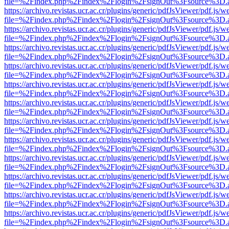
file=%2Findex.php%2Findex%2Flogin%2FsignOut%3Fsource%3D.ame
https://archivo.revistas.ucr.ac.cr/plugins/generic/pdfJsViewer/pdf.js/
file=%2Findex.php%2Findex%2Flogin%2FsignOut%3Fsource%3D.ame
https://archivo.revistas.ucr.ac.cr/plugins/generic/pdfJsViewer/pdf.js/
file=%2Findex.php%2Findex%2Flogin%2FsignOut%3Fsource%3D.ame
https://archivo.revistas.ucr.ac.cr/plugins/generic/pdfJsViewer/pdf.js/
file=%2Findex.php%2Findex%2Flogin%2FsignOut%3Fsource%3D.ame
https://archivo.revistas.ucr.ac.cr/plugins/generic/pdfJsViewer/pdf.js/
file=%2Findex.php%2Findex%2Flogin%2FsignOut%3Fsource%3D.ame
https://archivo.revistas.ucr.ac.cr/plugins/generic/pdfJsViewer/pdf.js/
file=%2Findex.php%2Findex%2Flogin%2FsignOut%3Fsource%3D.ame
https://archivo.revistas.ucr.ac.cr/plugins/generic/pdfJsViewer/pdf.js/
file=%2Findex.php%2Findex%2Flogin%2FsignOut%3Fsource%3D.ame
https://archivo.revistas.ucr.ac.cr/plugins/generic/pdfJsViewer/pdf.js/
file=%2Findex.php%2Findex%2Flogin%2FsignOut%3Fsource%3D.ame
https://archivo.revistas.ucr.ac.cr/plugins/generic/pdfJsViewer/pdf.js/
file=%2Findex.php%2Findex%2Flogin%2FsignOut%3Fsource%3D.ame
https://archivo.revistas.ucr.ac.cr/plugins/generic/pdfJsViewer/pdf.js/
file=%2Findex.php%2Findex%2Flogin%2FsignOut%3Fsource%3D.ame
https://archivo.revistas.ucr.ac.cr/plugins/generic/pdfJsViewer/pdf.js/
file=%2Findex.php%2Findex%2Flogin%2FsignOut%3Fsource%3D.ame
https://archivo.revistas.ucr.ac.cr/plugins/generic/pdfJsViewer/pdf.js/
file=%2Findex.php%2Findex%2Flogin%2FsignOut%3Fsource%3D.ame
https://archivo.revistas.ucr.ac.cr/plugins/generic/pdfJsViewer/pdf.js/
file=%2Findex.php%2Findex%2Flogin%2FsignOut%3Fsource%3D.ame