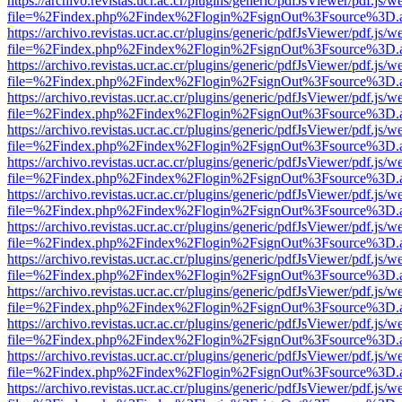
https://archivo.revistas.ucr.ac.cr/plugins/generic/pdfJsViewer/pdf.js/
file=%2Findex.php%2Findex%2Flogin%2FsignOut%3Fsource%3D.ame
https://archivo.revistas.ucr.ac.cr/plugins/generic/pdfJsViewer/pdf.js/
file=%2Findex.php%2Findex%2Flogin%2FsignOut%3Fsource%3D.ame
https://archivo.revistas.ucr.ac.cr/plugins/generic/pdfJsViewer/pdf.js/
file=%2Findex.php%2Findex%2Flogin%2FsignOut%3Fsource%3D.ame
https://archivo.revistas.ucr.ac.cr/plugins/generic/pdfJsViewer/pdf.js/
file=%2Findex.php%2Findex%2Flogin%2FsignOut%3Fsource%3D.ame
https://archivo.revistas.ucr.ac.cr/plugins/generic/pdfJsViewer/pdf.js/
file=%2Findex.php%2Findex%2Flogin%2FsignOut%3Fsource%3D.ame
https://archivo.revistas.ucr.ac.cr/plugins/generic/pdfJsViewer/pdf.js/
file=%2Findex.php%2Findex%2Flogin%2FsignOut%3Fsource%3D.ame
https://archivo.revistas.ucr.ac.cr/plugins/generic/pdfJsViewer/pdf.js/
file=%2Findex.php%2Findex%2Flogin%2FsignOut%3Fsource%3D.ame
https://archivo.revistas.ucr.ac.cr/plugins/generic/pdfJsViewer/pdf.js/
file=%2Findex.php%2Findex%2Flogin%2FsignOut%3Fsource%3D.ame
https://archivo.revistas.ucr.ac.cr/plugins/generic/pdfJsViewer/pdf.js/
file=%2Findex.php%2Findex%2Flogin%2FsignOut%3Fsource%3D.ame
https://archivo.revistas.ucr.ac.cr/plugins/generic/pdfJsViewer/pdf.js/
file=%2Findex.php%2Findex%2Flogin%2FsignOut%3Fsource%3D.ame
https://archivo.revistas.ucr.ac.cr/plugins/generic/pdfJsViewer/pdf.js/
file=%2Findex.php%2Findex%2Flogin%2FsignOut%3Fsource%3D.ame
https://archivo.revistas.ucr.ac.cr/plugins/generic/pdfJsViewer/pdf.js/
file=%2Findex.php%2Findex%2Flogin%2FsignOut%3Fsource%3D.ame
https://archivo.revistas.ucr.ac.cr/plugins/generic/pdfJsViewer/pdf.js/