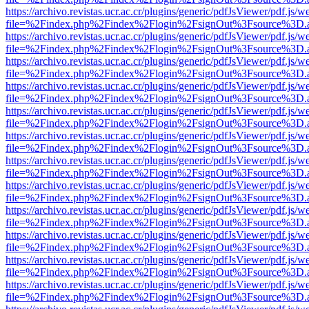
https://archivo.revistas.ucr.ac.cr/plugins/generic/pdfJsViewer/pdf.js/
file=%2Findex.php%2Findex%2Flogin%2FsignOut%3Fsource%3D.ame
https://archivo.revistas.ucr.ac.cr/plugins/generic/pdfJsViewer/pdf.js/
file=%2Findex.php%2Findex%2Flogin%2FsignOut%3Fsource%3D.ame
https://archivo.revistas.ucr.ac.cr/plugins/generic/pdfJsViewer/pdf.js/
file=%2Findex.php%2Findex%2Flogin%2FsignOut%3Fsource%3D.ame
https://archivo.revistas.ucr.ac.cr/plugins/generic/pdfJsViewer/pdf.js/
file=%2Findex.php%2Findex%2Flogin%2FsignOut%3Fsource%3D.ame
https://archivo.revistas.ucr.ac.cr/plugins/generic/pdfJsViewer/pdf.js/
file=%2Findex.php%2Findex%2Flogin%2FsignOut%3Fsource%3D.ame
https://archivo.revistas.ucr.ac.cr/plugins/generic/pdfJsViewer/pdf.js/
file=%2Findex.php%2Findex%2Flogin%2FsignOut%3Fsource%3D.ame
https://archivo.revistas.ucr.ac.cr/plugins/generic/pdfJsViewer/pdf.js/
file=%2Findex.php%2Findex%2Flogin%2FsignOut%3Fsource%3D.ame
https://archivo.revistas.ucr.ac.cr/plugins/generic/pdfJsViewer/pdf.js/
file=%2Findex.php%2Findex%2Flogin%2FsignOut%3Fsource%3D.ame
https://archivo.revistas.ucr.ac.cr/plugins/generic/pdfJsViewer/pdf.js/
file=%2Findex.php%2Findex%2Flogin%2FsignOut%3Fsource%3D.ame
https://archivo.revistas.ucr.ac.cr/plugins/generic/pdfJsViewer/pdf.js/
file=%2Findex.php%2Findex%2Flogin%2FsignOut%3Fsource%3D.ame
https://archivo.revistas.ucr.ac.cr/plugins/generic/pdfJsViewer/pdf.js/
file=%2Findex.php%2Findex%2Flogin%2FsignOut%3Fsource%3D.ame
https://archivo.revistas.ucr.ac.cr/plugins/generic/pdfJsViewer/pdf.js/
file=%2Findex.php%2Findex%2Flogin%2FsignOut%3Fsource%3D.ame