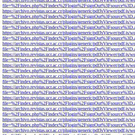
https://archivo.revistas.ucr.ac.cr/plugins/generic/pdfJsViewer/pdf.js/
file=%2Findex.php%2Findex%2Flogin%2FsignOut%3Fsource%3D.ame
https://archivo.revistas.ucr.ac.cr/plugins/generic/pdfJsViewer/pdf.js/
file=%2Findex.php%2Findex%2Flogin%2FsignOut%3Fsource%3D.ame
https://archivo.revistas.ucr.ac.cr/plugins/generic/pdfJsViewer/pdf.js/
file=%2Findex.php%2Findex%2Flogin%2FsignOut%3Fsource%3D.ame
https://archivo.revistas.ucr.ac.cr/plugins/generic/pdfJsViewer/pdf.js/
file=%2Findex.php%2Findex%2Flogin%2FsignOut%3Fsource%3D.ame
https://archivo.revistas.ucr.ac.cr/plugins/generic/pdfJsViewer/pdf.js/
file=%2Findex.php%2Findex%2Flogin%2FsignOut%3Fsource%3D.ame
https://archivo.revistas.ucr.ac.cr/plugins/generic/pdfJsViewer/pdf.js/
file=%2Findex.php%2Findex%2Flogin%2FsignOut%3Fsource%3D.ame
https://archivo.revistas.ucr.ac.cr/plugins/generic/pdfJsViewer/pdf.js/
file=%2Findex.php%2Findex%2Flogin%2FsignOut%3Fsource%3D.ame
https://archivo.revistas.ucr.ac.cr/plugins/generic/pdfJsViewer/pdf.js/
file=%2Findex.php%2Findex%2Flogin%2FsignOut%3Fsource%3D.ame
https://archivo.revistas.ucr.ac.cr/plugins/generic/pdfJsViewer/pdf.js/
file=%2Findex.php%2Findex%2Flogin%2FsignOut%3Fsource%3D.ame
https://archivo.revistas.ucr.ac.cr/plugins/generic/pdfJsViewer/pdf.js/
file=%2Findex.php%2Findex%2Flogin%2FsignOut%3Fsource%3D.ame
https://archivo.revistas.ucr.ac.cr/plugins/generic/pdfJsViewer/pdf.js/
file=%2Findex.php%2Findex%2Flogin%2FsignOut%3Fsource%3D.ame
https://archivo.revistas.ucr.ac.cr/plugins/generic/pdfJsViewer/pdf.js/
file=%2Findex.php%2Findex%2Flogin%2FsignOut%3Fsource%3D.ame
https://archivo.revistas.ucr.ac.cr/plugins/generic/pdfJsViewer/pdf.js/