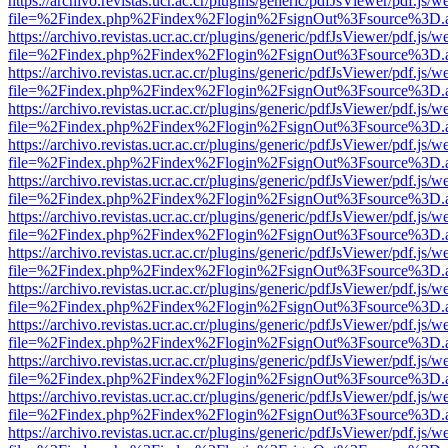
https://archivo.revistas.ucr.ac.cr/plugins/generic/pdfJsViewer/pdf.js/
file=%2Findex.php%2Findex%2Flogin%2FsignOut%3Fsource%3D.ame
https://archivo.revistas.ucr.ac.cr/plugins/generic/pdfJsViewer/pdf.js/
file=%2Findex.php%2Findex%2Flogin%2FsignOut%3Fsource%3D.ame
https://archivo.revistas.ucr.ac.cr/plugins/generic/pdfJsViewer/pdf.js/
file=%2Findex.php%2Findex%2Flogin%2FsignOut%3Fsource%3D.ame
https://archivo.revistas.ucr.ac.cr/plugins/generic/pdfJsViewer/pdf.js/
file=%2Findex.php%2Findex%2Flogin%2FsignOut%3Fsource%3D.ame
https://archivo.revistas.ucr.ac.cr/plugins/generic/pdfJsViewer/pdf.js/
file=%2Findex.php%2Findex%2Flogin%2FsignOut%3Fsource%3D.ame
https://archivo.revistas.ucr.ac.cr/plugins/generic/pdfJsViewer/pdf.js/
file=%2Findex.php%2Findex%2Flogin%2FsignOut%3Fsource%3D.ame
https://archivo.revistas.ucr.ac.cr/plugins/generic/pdfJsViewer/pdf.js/
file=%2Findex.php%2Findex%2Flogin%2FsignOut%3Fsource%3D.ame
https://archivo.revistas.ucr.ac.cr/plugins/generic/pdfJsViewer/pdf.js/
file=%2Findex.php%2Findex%2Flogin%2FsignOut%3Fsource%3D.ame
https://archivo.revistas.ucr.ac.cr/plugins/generic/pdfJsViewer/pdf.js/
file=%2Findex.php%2Findex%2Flogin%2FsignOut%3Fsource%3D.ame
https://archivo.revistas.ucr.ac.cr/plugins/generic/pdfJsViewer/pdf.js/
file=%2Findex.php%2Findex%2Flogin%2FsignOut%3Fsource%3D.ame
https://archivo.revistas.ucr.ac.cr/plugins/generic/pdfJsViewer/pdf.js/
file=%2Findex.php%2Findex%2Flogin%2FsignOut%3Fsource%3D.ame
https://archivo.revistas.ucr.ac.cr/plugins/generic/pdfJsViewer/pdf.js/
file=%2Findex.php%2Findex%2Flogin%2FsignOut%3Fsource%3D.ame
https://archivo.revistas.ucr.ac.cr/plugins/generic/pdfJsViewer/pdf.js/