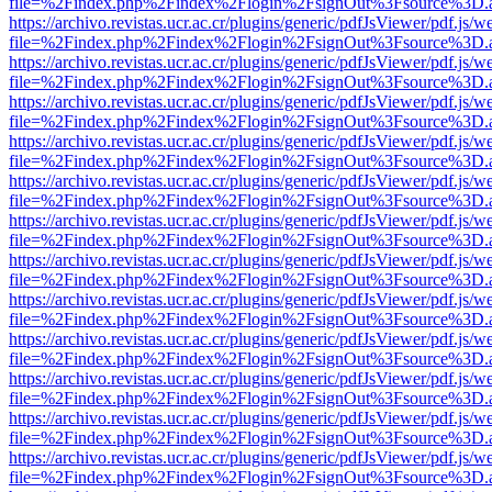
file=%2Findex.php%2Findex%2Flogin%2FsignOut%3Fsource%3D.ame
https://archivo.revistas.ucr.ac.cr/plugins/generic/pdfJsViewer/pdf.js/
file=%2Findex.php%2Findex%2Flogin%2FsignOut%3Fsource%3D.ame
https://archivo.revistas.ucr.ac.cr/plugins/generic/pdfJsViewer/pdf.js/
file=%2Findex.php%2Findex%2Flogin%2FsignOut%3Fsource%3D.ame
https://archivo.revistas.ucr.ac.cr/plugins/generic/pdfJsViewer/pdf.js/
file=%2Findex.php%2Findex%2Flogin%2FsignOut%3Fsource%3D.ame
https://archivo.revistas.ucr.ac.cr/plugins/generic/pdfJsViewer/pdf.js/
file=%2Findex.php%2Findex%2Flogin%2FsignOut%3Fsource%3D.ame
https://archivo.revistas.ucr.ac.cr/plugins/generic/pdfJsViewer/pdf.js/
file=%2Findex.php%2Findex%2Flogin%2FsignOut%3Fsource%3D.ame
https://archivo.revistas.ucr.ac.cr/plugins/generic/pdfJsViewer/pdf.js/
file=%2Findex.php%2Findex%2Flogin%2FsignOut%3Fsource%3D.ame
https://archivo.revistas.ucr.ac.cr/plugins/generic/pdfJsViewer/pdf.js/
file=%2Findex.php%2Findex%2Flogin%2FsignOut%3Fsource%3D.ame
https://archivo.revistas.ucr.ac.cr/plugins/generic/pdfJsViewer/pdf.js/
file=%2Findex.php%2Findex%2Flogin%2FsignOut%3Fsource%3D.ame
https://archivo.revistas.ucr.ac.cr/plugins/generic/pdfJsViewer/pdf.js/
file=%2Findex.php%2Findex%2Flogin%2FsignOut%3Fsource%3D.ame
https://archivo.revistas.ucr.ac.cr/plugins/generic/pdfJsViewer/pdf.js/
file=%2Findex.php%2Findex%2Flogin%2FsignOut%3Fsource%3D.ame
https://archivo.revistas.ucr.ac.cr/plugins/generic/pdfJsViewer/pdf.js/
file=%2Findex.php%2Findex%2Flogin%2FsignOut%3Fsource%3D.ame
https://archivo.revistas.ucr.ac.cr/plugins/generic/pdfJsViewer/pdf.js/
file=%2Findex.php%2Findex%2Flogin%2FsignOut%3Fsource%3D.ame