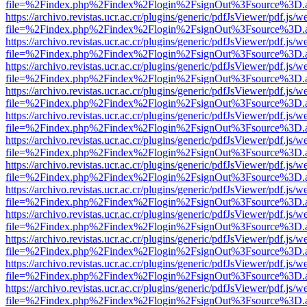
file=%2Findex.php%2Findex%2Flogin%2FsignOut%3Fsource%3D.ame
https://archivo.revistas.ucr.ac.cr/plugins/generic/pdfJsViewer/pdf.js/
file=%2Findex.php%2Findex%2Flogin%2FsignOut%3Fsource%3D.ame
https://archivo.revistas.ucr.ac.cr/plugins/generic/pdfJsViewer/pdf.js/
file=%2Findex.php%2Findex%2Flogin%2FsignOut%3Fsource%3D.ame
https://archivo.revistas.ucr.ac.cr/plugins/generic/pdfJsViewer/pdf.js/
file=%2Findex.php%2Findex%2Flogin%2FsignOut%3Fsource%3D.ame
https://archivo.revistas.ucr.ac.cr/plugins/generic/pdfJsViewer/pdf.js/
file=%2Findex.php%2Findex%2Flogin%2FsignOut%3Fsource%3D.ame
https://archivo.revistas.ucr.ac.cr/plugins/generic/pdfJsViewer/pdf.js/
file=%2Findex.php%2Findex%2Flogin%2FsignOut%3Fsource%3D.ame
https://archivo.revistas.ucr.ac.cr/plugins/generic/pdfJsViewer/pdf.js/
file=%2Findex.php%2Findex%2Flogin%2FsignOut%3Fsource%3D.ame
https://archivo.revistas.ucr.ac.cr/plugins/generic/pdfJsViewer/pdf.js/
file=%2Findex.php%2Findex%2Flogin%2FsignOut%3Fsource%3D.ame
https://archivo.revistas.ucr.ac.cr/plugins/generic/pdfJsViewer/pdf.js/
file=%2Findex.php%2Findex%2Flogin%2FsignOut%3Fsource%3D.ame
https://archivo.revistas.ucr.ac.cr/plugins/generic/pdfJsViewer/pdf.js/
file=%2Findex.php%2Findex%2Flogin%2FsignOut%3Fsource%3D.ame
https://archivo.revistas.ucr.ac.cr/plugins/generic/pdfJsViewer/pdf.js/
file=%2Findex.php%2Findex%2Flogin%2FsignOut%3Fsource%3D.ame
https://archivo.revistas.ucr.ac.cr/plugins/generic/pdfJsViewer/pdf.js/
file=%2Findex.php%2Findex%2Flogin%2FsignOut%3Fsource%3D.ame
https://archivo.revistas.ucr.ac.cr/plugins/generic/pdfJsViewer/pdf.js/
file=%2Findex.php%2Findex%2Flogin%2FsignOut%3Fsource%3D.ame