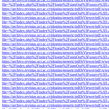
https://archivo.revistas.ucr.ac.cr/plugins/generic/pdfJsViewer/pdf.js/
file=%2Findex.php%2Findex%2Flogin%2FsignOut%3Fsource%3D.ame
https://archivo.revistas.ucr.ac.cr/plugins/generic/pdfJsViewer/pdf.js/
file=%2Findex.php%2Findex%2Flogin%2FsignOut%3Fsource%3D.ame
https://archivo.revistas.ucr.ac.cr/plugins/generic/pdfJsViewer/pdf.js/
file=%2Findex.php%2Findex%2Flogin%2FsignOut%3Fsource%3D.ame
https://archivo.revistas.ucr.ac.cr/plugins/generic/pdfJsViewer/pdf.js/
file=%2Findex.php%2Findex%2Flogin%2FsignOut%3Fsource%3D.ame
https://archivo.revistas.ucr.ac.cr/plugins/generic/pdfJsViewer/pdf.js/
file=%2Findex.php%2Findex%2Flogin%2FsignOut%3Fsource%3D.ame
https://archivo.revistas.ucr.ac.cr/plugins/generic/pdfJsViewer/pdf.js/
file=%2Findex.php%2Findex%2Flogin%2FsignOut%3Fsource%3D.ame
https://archivo.revistas.ucr.ac.cr/plugins/generic/pdfJsViewer/pdf.js/
file=%2Findex.php%2Findex%2Flogin%2FsignOut%3Fsource%3D.ame
https://archivo.revistas.ucr.ac.cr/plugins/generic/pdfJsViewer/pdf.js/
file=%2Findex.php%2Findex%2Flogin%2FsignOut%3Fsource%3D.ame
https://archivo.revistas.ucr.ac.cr/plugins/generic/pdfJsViewer/pdf.js/
file=%2Findex.php%2Findex%2Flogin%2FsignOut%3Fsource%3D.ame
https://archivo.revistas.ucr.ac.cr/plugins/generic/pdfJsViewer/pdf.js/
file=%2Findex.php%2Findex%2Flogin%2FsignOut%3Fsource%3D.ame
https://archivo.revistas.ucr.ac.cr/plugins/generic/pdfJsViewer/pdf.js/
file=%2Findex.php%2Findex%2Flogin%2FsignOut%3Fsource%3D.ame
https://archivo.revistas.ucr.ac.cr/plugins/generic/pdfJsViewer/pdf.js/
file=%2Findex.php%2Findex%2Flogin%2FsignOut%3Fsource%3D.ame
https://archivo.revistas.ucr.ac.cr/plugins/generic/pdfJsViewer/pdf.js/