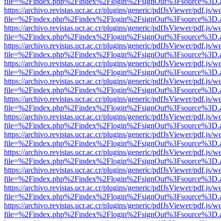
file=%2Findex.php%2Findex%2Flogin%2FsignOut%3Fsource%3D.ame
https://archivo.revistas.ucr.ac.cr/plugins/generic/pdfJsViewer/pdf.js/
file=%2Findex.php%2Findex%2Flogin%2FsignOut%3Fsource%3D.ame
https://archivo.revistas.ucr.ac.cr/plugins/generic/pdfJsViewer/pdf.js/
file=%2Findex.php%2Findex%2Flogin%2FsignOut%3Fsource%3D.ame
https://archivo.revistas.ucr.ac.cr/plugins/generic/pdfJsViewer/pdf.js/
file=%2Findex.php%2Findex%2Flogin%2FsignOut%3Fsource%3D.ame
https://archivo.revistas.ucr.ac.cr/plugins/generic/pdfJsViewer/pdf.js/
file=%2Findex.php%2Findex%2Flogin%2FsignOut%3Fsource%3D.ame
https://archivo.revistas.ucr.ac.cr/plugins/generic/pdfJsViewer/pdf.js/
file=%2Findex.php%2Findex%2Flogin%2FsignOut%3Fsource%3D.ame
https://archivo.revistas.ucr.ac.cr/plugins/generic/pdfJsViewer/pdf.js/
file=%2Findex.php%2Findex%2Flogin%2FsignOut%3Fsource%3D.ame
https://archivo.revistas.ucr.ac.cr/plugins/generic/pdfJsViewer/pdf.js/
file=%2Findex.php%2Findex%2Flogin%2FsignOut%3Fsource%3D.ame
https://archivo.revistas.ucr.ac.cr/plugins/generic/pdfJsViewer/pdf.js/
file=%2Findex.php%2Findex%2Flogin%2FsignOut%3Fsource%3D.ame
https://archivo.revistas.ucr.ac.cr/plugins/generic/pdfJsViewer/pdf.js/
file=%2Findex.php%2Findex%2Flogin%2FsignOut%3Fsource%3D.ame
https://archivo.revistas.ucr.ac.cr/plugins/generic/pdfJsViewer/pdf.js/
file=%2Findex.php%2Findex%2Flogin%2FsignOut%3Fsource%3D.ame
https://archivo.revistas.ucr.ac.cr/plugins/generic/pdfJsViewer/pdf.js/
file=%2Findex.php%2Findex%2Flogin%2FsignOut%3Fsource%3D.ame
https://archivo.revistas.ucr.ac.cr/plugins/generic/pdfJsViewer/pdf.js/
file=%2Findex.php%2Findex%2Flogin%2FsignOut%3Fsource%3D.ame