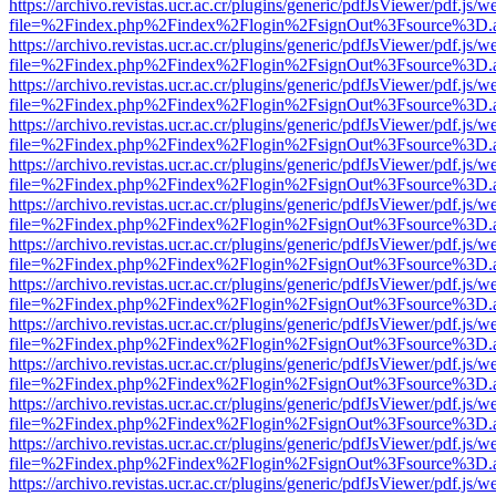
https://archivo.revistas.ucr.ac.cr/plugins/generic/pdfJsViewer/pdf.js/
file=%2Findex.php%2Findex%2Flogin%2FsignOut%3Fsource%3D.ame
https://archivo.revistas.ucr.ac.cr/plugins/generic/pdfJsViewer/pdf.js/
file=%2Findex.php%2Findex%2Flogin%2FsignOut%3Fsource%3D.ame
https://archivo.revistas.ucr.ac.cr/plugins/generic/pdfJsViewer/pdf.js/
file=%2Findex.php%2Findex%2Flogin%2FsignOut%3Fsource%3D.ame
https://archivo.revistas.ucr.ac.cr/plugins/generic/pdfJsViewer/pdf.js/
file=%2Findex.php%2Findex%2Flogin%2FsignOut%3Fsource%3D.ame
https://archivo.revistas.ucr.ac.cr/plugins/generic/pdfJsViewer/pdf.js/
file=%2Findex.php%2Findex%2Flogin%2FsignOut%3Fsource%3D.ame
https://archivo.revistas.ucr.ac.cr/plugins/generic/pdfJsViewer/pdf.js/
file=%2Findex.php%2Findex%2Flogin%2FsignOut%3Fsource%3D.ame
https://archivo.revistas.ucr.ac.cr/plugins/generic/pdfJsViewer/pdf.js/
file=%2Findex.php%2Findex%2Flogin%2FsignOut%3Fsource%3D.ame
https://archivo.revistas.ucr.ac.cr/plugins/generic/pdfJsViewer/pdf.js/
file=%2Findex.php%2Findex%2Flogin%2FsignOut%3Fsource%3D.ame
https://archivo.revistas.ucr.ac.cr/plugins/generic/pdfJsViewer/pdf.js/
file=%2Findex.php%2Findex%2Flogin%2FsignOut%3Fsource%3D.ame
https://archivo.revistas.ucr.ac.cr/plugins/generic/pdfJsViewer/pdf.js/
file=%2Findex.php%2Findex%2Flogin%2FsignOut%3Fsource%3D.ame
https://archivo.revistas.ucr.ac.cr/plugins/generic/pdfJsViewer/pdf.js/
file=%2Findex.php%2Findex%2Flogin%2FsignOut%3Fsource%3D.ame
https://archivo.revistas.ucr.ac.cr/plugins/generic/pdfJsViewer/pdf.js/
file=%2Findex.php%2Findex%2Flogin%2FsignOut%3Fsource%3D.ame
https://archivo.revistas.ucr.ac.cr/plugins/generic/pdfJsViewer/pdf.js/