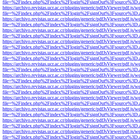
file=%2Findex.php%2Findex%2Flogin%2FsignOut%3Fsource%3D.ame
https://archivo.revistas.ucr.ac.cr/plugins/generic/pdfJsViewer/pdf.js/
file=%2Findex.php%2Findex%2Flogin%2FsignOut%3Fsource%3D.ame
https://archivo.revistas.ucr.ac.cr/plugins/generic/pdfJsViewer/pdf.js/
file=%2Findex.php%2Findex%2Flogin%2FsignOut%3Fsource%3D.ame
https://archivo.revistas.ucr.ac.cr/plugins/generic/pdfJsViewer/pdf.js/
file=%2Findex.php%2Findex%2Flogin%2FsignOut%3Fsource%3D.ame
https://archivo.revistas.ucr.ac.cr/plugins/generic/pdfJsViewer/pdf.js/
file=%2Findex.php%2Findex%2Flogin%2FsignOut%3Fsource%3D.ame
https://archivo.revistas.ucr.ac.cr/plugins/generic/pdfJsViewer/pdf.js/
file=%2Findex.php%2Findex%2Flogin%2FsignOut%3Fsource%3D.ame
https://archivo.revistas.ucr.ac.cr/plugins/generic/pdfJsViewer/pdf.js/
file=%2Findex.php%2Findex%2Flogin%2FsignOut%3Fsource%3D.ame
https://archivo.revistas.ucr.ac.cr/plugins/generic/pdfJsViewer/pdf.js/
file=%2Findex.php%2Findex%2Flogin%2FsignOut%3Fsource%3D.ame
https://archivo.revistas.ucr.ac.cr/plugins/generic/pdfJsViewer/pdf.js/
file=%2Findex.php%2Findex%2Flogin%2FsignOut%3Fsource%3D.ame
https://archivo.revistas.ucr.ac.cr/plugins/generic/pdfJsViewer/pdf.js/
file=%2Findex.php%2Findex%2Flogin%2FsignOut%3Fsource%3D.ame
https://archivo.revistas.ucr.ac.cr/plugins/generic/pdfJsViewer/pdf.js/
file=%2Findex.php%2Findex%2Flogin%2FsignOut%3Fsource%3D.ame
https://archivo.revistas.ucr.ac.cr/plugins/generic/pdfJsViewer/pdf.js/
file=%2Findex.php%2Findex%2Flogin%2FsignOut%3Fsource%3D.ame
https://archivo.revistas.ucr.ac.cr/plugins/generic/pdfJsViewer/pdf.js/
file=%2Findex.php%2Findex%2Flogin%2FsignOut%3Fsource%3D.ame