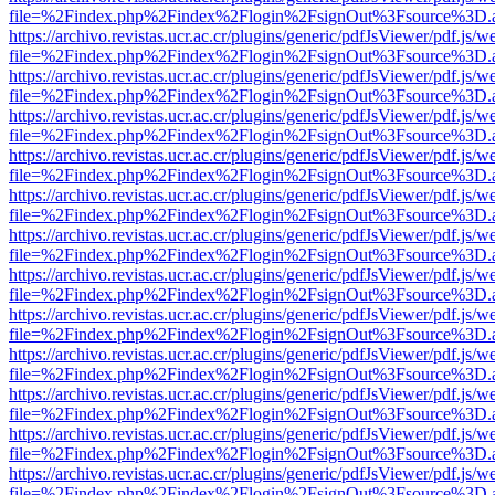
file=%2Findex.php%2Findex%2Flogin%2FsignOut%3Fsource%3D.ame
https://archivo.revistas.ucr.ac.cr/plugins/generic/pdfJsViewer/pdf.js/
file=%2Findex.php%2Findex%2Flogin%2FsignOut%3Fsource%3D.ame
https://archivo.revistas.ucr.ac.cr/plugins/generic/pdfJsViewer/pdf.js/
file=%2Findex.php%2Findex%2Flogin%2FsignOut%3Fsource%3D.ame
https://archivo.revistas.ucr.ac.cr/plugins/generic/pdfJsViewer/pdf.js/
file=%2Findex.php%2Findex%2Flogin%2FsignOut%3Fsource%3D.ame
https://archivo.revistas.ucr.ac.cr/plugins/generic/pdfJsViewer/pdf.js/
file=%2Findex.php%2Findex%2Flogin%2FsignOut%3Fsource%3D.ame
https://archivo.revistas.ucr.ac.cr/plugins/generic/pdfJsViewer/pdf.js/
file=%2Findex.php%2Findex%2Flogin%2FsignOut%3Fsource%3D.ame
https://archivo.revistas.ucr.ac.cr/plugins/generic/pdfJsViewer/pdf.js/
file=%2Findex.php%2Findex%2Flogin%2FsignOut%3Fsource%3D.ame
https://archivo.revistas.ucr.ac.cr/plugins/generic/pdfJsViewer/pdf.js/
file=%2Findex.php%2Findex%2Flogin%2FsignOut%3Fsource%3D.ame
https://archivo.revistas.ucr.ac.cr/plugins/generic/pdfJsViewer/pdf.js/
file=%2Findex.php%2Findex%2Flogin%2FsignOut%3Fsource%3D.ame
https://archivo.revistas.ucr.ac.cr/plugins/generic/pdfJsViewer/pdf.js/
file=%2Findex.php%2Findex%2Flogin%2FsignOut%3Fsource%3D.ame
https://archivo.revistas.ucr.ac.cr/plugins/generic/pdfJsViewer/pdf.js/
file=%2Findex.php%2Findex%2Flogin%2FsignOut%3Fsource%3D.ame
https://archivo.revistas.ucr.ac.cr/plugins/generic/pdfJsViewer/pdf.js/
file=%2Findex.php%2Findex%2Flogin%2FsignOut%3Fsource%3D.ame
https://archivo.revistas.ucr.ac.cr/plugins/generic/pdfJsViewer/pdf.js/
file=%2Findex.php%2Findex%2Flogin%2FsignOut%3Fsource%3D.ame