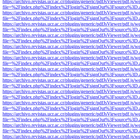
https://archivo.revistas.ucr.ac.cr/plugins/generic/pdfJsViewer/pdf.js/
file=%2Findex.php%2Findex%2Flogin%2FsignOut%3Fsource%3D.ame
https://archivo.revistas.ucr.ac.cr/plugins/generic/pdfJsViewer/pdf.js/
file=%2Findex.php%2Findex%2Flogin%2FsignOut%3Fsource%3D.ame
https://archivo.revistas.ucr.ac.cr/plugins/generic/pdfJsViewer/pdf.js/
file=%2Findex.php%2Findex%2Flogin%2FsignOut%3Fsource%3D.ame
https://archivo.revistas.ucr.ac.cr/plugins/generic/pdfJsViewer/pdf.js/
file=%2Findex.php%2Findex%2Flogin%2FsignOut%3Fsource%3D.ame
https://archivo.revistas.ucr.ac.cr/plugins/generic/pdfJsViewer/pdf.js/
file=%2Findex.php%2Findex%2Flogin%2FsignOut%3Fsource%3D.ame
https://archivo.revistas.ucr.ac.cr/plugins/generic/pdfJsViewer/pdf.js/
file=%2Findex.php%2Findex%2Flogin%2FsignOut%3Fsource%3D.ame
https://archivo.revistas.ucr.ac.cr/plugins/generic/pdfJsViewer/pdf.js/
file=%2Findex.php%2Findex%2Flogin%2FsignOut%3Fsource%3D.ame
https://archivo.revistas.ucr.ac.cr/plugins/generic/pdfJsViewer/pdf.js/
file=%2Findex.php%2Findex%2Flogin%2FsignOut%3Fsource%3D.ame
https://archivo.revistas.ucr.ac.cr/plugins/generic/pdfJsViewer/pdf.js/
file=%2Findex.php%2Findex%2Flogin%2FsignOut%3Fsource%3D.ame
https://archivo.revistas.ucr.ac.cr/plugins/generic/pdfJsViewer/pdf.js/
file=%2Findex.php%2Findex%2Flogin%2FsignOut%3Fsource%3D.ame
https://archivo.revistas.ucr.ac.cr/plugins/generic/pdfJsViewer/pdf.js/
file=%2Findex.php%2Findex%2Flogin%2FsignOut%3Fsource%3D.ame
https://archivo.revistas.ucr.ac.cr/plugins/generic/pdfJsViewer/pdf.js/
file=%2Findex.php%2Findex%2Flogin%2FsignOut%3Fsource%3D.ame
https://archivo.revistas.ucr.ac.cr/plugins/generic/pdfJsViewer/pdf.js/