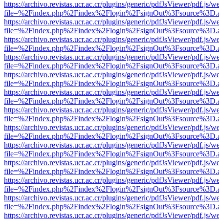
https://archivo.revistas.ucr.ac.cr/plugins/generic/pdfJsViewer/pdf.js/
file=%2Findex.php%2Findex%2Flogin%2FsignOut%3Fsource%3D.ame
https://archivo.revistas.ucr.ac.cr/plugins/generic/pdfJsViewer/pdf.js/
file=%2Findex.php%2Findex%2Flogin%2FsignOut%3Fsource%3D.ame
https://archivo.revistas.ucr.ac.cr/plugins/generic/pdfJsViewer/pdf.js/
file=%2Findex.php%2Findex%2Flogin%2FsignOut%3Fsource%3D.ame
https://archivo.revistas.ucr.ac.cr/plugins/generic/pdfJsViewer/pdf.js/
file=%2Findex.php%2Findex%2Flogin%2FsignOut%3Fsource%3D.ame
https://archivo.revistas.ucr.ac.cr/plugins/generic/pdfJsViewer/pdf.js/
file=%2Findex.php%2Findex%2Flogin%2FsignOut%3Fsource%3D.ame
https://archivo.revistas.ucr.ac.cr/plugins/generic/pdfJsViewer/pdf.js/
file=%2Findex.php%2Findex%2Flogin%2FsignOut%3Fsource%3D.ame
https://archivo.revistas.ucr.ac.cr/plugins/generic/pdfJsViewer/pdf.js/
file=%2Findex.php%2Findex%2Flogin%2FsignOut%3Fsource%3D.ame
https://archivo.revistas.ucr.ac.cr/plugins/generic/pdfJsViewer/pdf.js/
file=%2Findex.php%2Findex%2Flogin%2FsignOut%3Fsource%3D.ame
https://archivo.revistas.ucr.ac.cr/plugins/generic/pdfJsViewer/pdf.js/
file=%2Findex.php%2Findex%2Flogin%2FsignOut%3Fsource%3D.ame
https://archivo.revistas.ucr.ac.cr/plugins/generic/pdfJsViewer/pdf.js/
file=%2Findex.php%2Findex%2Flogin%2FsignOut%3Fsource%3D.ame
https://archivo.revistas.ucr.ac.cr/plugins/generic/pdfJsViewer/pdf.js/
file=%2Findex.php%2Findex%2Flogin%2FsignOut%3Fsource%3D.ame
https://archivo.revistas.ucr.ac.cr/plugins/generic/pdfJsViewer/pdf.js/
file=%2Findex.php%2Findex%2Flogin%2FsignOut%3Fsource%3D.ame
https://archivo.revistas.ucr.ac.cr/plugins/generic/pdfJsViewer/pdf.js/