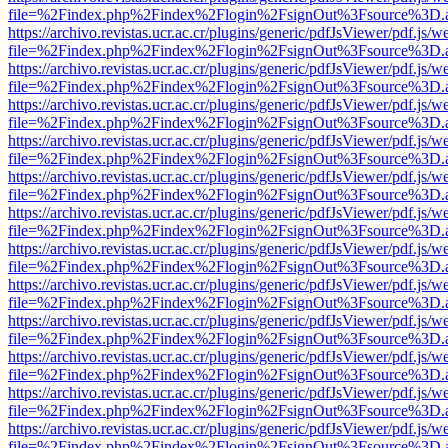
file=%2Findex.php%2Findex%2Flogin%2FsignOut%3Fsource%3D.ame
https://archivo.revistas.ucr.ac.cr/plugins/generic/pdfJsViewer/pdf.js/
file=%2Findex.php%2Findex%2Flogin%2FsignOut%3Fsource%3D.ame
https://archivo.revistas.ucr.ac.cr/plugins/generic/pdfJsViewer/pdf.js/
file=%2Findex.php%2Findex%2Flogin%2FsignOut%3Fsource%3D.ame
https://archivo.revistas.ucr.ac.cr/plugins/generic/pdfJsViewer/pdf.js/
file=%2Findex.php%2Findex%2Flogin%2FsignOut%3Fsource%3D.ame
https://archivo.revistas.ucr.ac.cr/plugins/generic/pdfJsViewer/pdf.js/
file=%2Findex.php%2Findex%2Flogin%2FsignOut%3Fsource%3D.ame
https://archivo.revistas.ucr.ac.cr/plugins/generic/pdfJsViewer/pdf.js/
file=%2Findex.php%2Findex%2Flogin%2FsignOut%3Fsource%3D.ame
https://archivo.revistas.ucr.ac.cr/plugins/generic/pdfJsViewer/pdf.js/
file=%2Findex.php%2Findex%2Flogin%2FsignOut%3Fsource%3D.ame
https://archivo.revistas.ucr.ac.cr/plugins/generic/pdfJsViewer/pdf.js/
file=%2Findex.php%2Findex%2Flogin%2FsignOut%3Fsource%3D.ame
https://archivo.revistas.ucr.ac.cr/plugins/generic/pdfJsViewer/pdf.js/
file=%2Findex.php%2Findex%2Flogin%2FsignOut%3Fsource%3D.ame
https://archivo.revistas.ucr.ac.cr/plugins/generic/pdfJsViewer/pdf.js/
file=%2Findex.php%2Findex%2Flogin%2FsignOut%3Fsource%3D.ame
https://archivo.revistas.ucr.ac.cr/plugins/generic/pdfJsViewer/pdf.js/
file=%2Findex.php%2Findex%2Flogin%2FsignOut%3Fsource%3D.ame
https://archivo.revistas.ucr.ac.cr/plugins/generic/pdfJsViewer/pdf.js/
file=%2Findex.php%2Findex%2Flogin%2FsignOut%3Fsource%3D.ame
https://archivo.revistas.ucr.ac.cr/plugins/generic/pdfJsViewer/pdf.js/
file=%2Findex.php%2Findex%2Flogin%2FsignOut%3Fsource%3D.ame