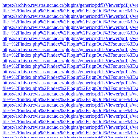
https://archivo.revistas.ucr.ac.cr/plugins/generic/pdfJsViewer/pdf.js/
file=%2Findex.php%2Findex%2Flogin%2FsignOut%3Fsource%3D.ame
https://archivo.revistas.ucr.ac.cr/plugins/generic/pdfJsViewer/pdf.js/
file=%2Findex.php%2Findex%2Flogin%2FsignOut%3Fsource%3D.ame
https://archivo.revistas.ucr.ac.cr/plugins/generic/pdfJsViewer/pdf.js/
file=%2Findex.php%2Findex%2Flogin%2FsignOut%3Fsource%3D.ame
https://archivo.revistas.ucr.ac.cr/plugins/generic/pdfJsViewer/pdf.js/
file=%2Findex.php%2Findex%2Flogin%2FsignOut%3Fsource%3D.ame
https://archivo.revistas.ucr.ac.cr/plugins/generic/pdfJsViewer/pdf.js/
file=%2Findex.php%2Findex%2Flogin%2FsignOut%3Fsource%3D.ame
https://archivo.revistas.ucr.ac.cr/plugins/generic/pdfJsViewer/pdf.js/
file=%2Findex.php%2Findex%2Flogin%2FsignOut%3Fsource%3D.ame
https://archivo.revistas.ucr.ac.cr/plugins/generic/pdfJsViewer/pdf.js/
file=%2Findex.php%2Findex%2Flogin%2FsignOut%3Fsource%3D.ame
https://archivo.revistas.ucr.ac.cr/plugins/generic/pdfJsViewer/pdf.js/
file=%2Findex.php%2Findex%2Flogin%2FsignOut%3Fsource%3D.ame
https://archivo.revistas.ucr.ac.cr/plugins/generic/pdfJsViewer/pdf.js/
file=%2Findex.php%2Findex%2Flogin%2FsignOut%3Fsource%3D.ame
https://archivo.revistas.ucr.ac.cr/plugins/generic/pdfJsViewer/pdf.js/
file=%2Findex.php%2Findex%2Flogin%2FsignOut%3Fsource%3D.ame
https://archivo.revistas.ucr.ac.cr/plugins/generic/pdfJsViewer/pdf.js/
file=%2Findex.php%2Findex%2Flogin%2FsignOut%3Fsource%3D.ame
https://archivo.revistas.ucr.ac.cr/plugins/generic/pdfJsViewer/pdf.js/
file=%2Findex.php%2Findex%2Flogin%2FsignOut%3Fsource%3D.ame