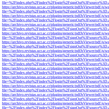
file=%2Findex.php%2Findex%2Flogin%2FsignOut%3Fsource%3D.ame
https://archivo.revistas.ucr.ac.cr/plugins/generic/pdfJsViewer/pdf.js/
file=%2Findex.php%2Findex%2Flogin%2FsignOut%3Fsource%3D.ame
https://archivo.revistas.ucr.ac.cr/plugins/generic/pdfJsViewer/pdf.js/
file=%2Findex.php%2Findex%2Flogin%2FsignOut%3Fsource%3D.ame
https://archivo.revistas.ucr.ac.cr/plugins/generic/pdfJsViewer/pdf.js/
file=%2Findex.php%2Findex%2Flogin%2FsignOut%3Fsource%3D.ame
https://archivo.revistas.ucr.ac.cr/plugins/generic/pdfJsViewer/pdf.js/
file=%2Findex.php%2Findex%2Flogin%2FsignOut%3Fsource%3D.ame
https://archivo.revistas.ucr.ac.cr/plugins/generic/pdfJsViewer/pdf.js/
file=%2Findex.php%2Findex%2Flogin%2FsignOut%3Fsource%3D.ame
https://archivo.revistas.ucr.ac.cr/plugins/generic/pdfJsViewer/pdf.js/
file=%2Findex.php%2Findex%2Flogin%2FsignOut%3Fsource%3D.ame
https://archivo.revistas.ucr.ac.cr/plugins/generic/pdfJsViewer/pdf.js/
file=%2Findex.php%2Findex%2Flogin%2FsignOut%3Fsource%3D.ame
https://archivo.revistas.ucr.ac.cr/plugins/generic/pdfJsViewer/pdf.js/
file=%2Findex.php%2Findex%2Flogin%2FsignOut%3Fsource%3D.ame
https://archivo.revistas.ucr.ac.cr/plugins/generic/pdfJsViewer/pdf.js/
file=%2Findex.php%2Findex%2Flogin%2FsignOut%3Fsource%3D.ame
https://archivo.revistas.ucr.ac.cr/plugins/generic/pdfJsViewer/pdf.js/
file=%2Findex.php%2Findex%2Flogin%2FsignOut%3Fsource%3D.ame
https://archivo.revistas.ucr.ac.cr/plugins/generic/pdfJsViewer/pdf.js/
file=%2Findex.php%2Findex%2Flogin%2FsignOut%3Fsource%3D.ame
https://archivo.revistas.ucr.ac.cr/plugins/generic/pdfJsViewer/pdf.js/
file=%2Findex.php%2Findex%2Flogin%2FsignOut%3Fsource%3D.ame