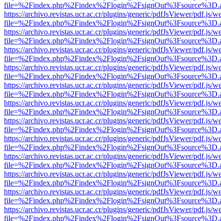
file=%2Findex.php%2Findex%2Flogin%2FsignOut%3Fsource%3D.ame
https://archivo.revistas.ucr.ac.cr/plugins/generic/pdfJsViewer/pdf.js/
file=%2Findex.php%2Findex%2Flogin%2FsignOut%3Fsource%3D.ame
https://archivo.revistas.ucr.ac.cr/plugins/generic/pdfJsViewer/pdf.js/
file=%2Findex.php%2Findex%2Flogin%2FsignOut%3Fsource%3D.ame
https://archivo.revistas.ucr.ac.cr/plugins/generic/pdfJsViewer/pdf.js/
file=%2Findex.php%2Findex%2Flogin%2FsignOut%3Fsource%3D.ame
https://archivo.revistas.ucr.ac.cr/plugins/generic/pdfJsViewer/pdf.js/
file=%2Findex.php%2Findex%2Flogin%2FsignOut%3Fsource%3D.ame
https://archivo.revistas.ucr.ac.cr/plugins/generic/pdfJsViewer/pdf.js/
file=%2Findex.php%2Findex%2Flogin%2FsignOut%3Fsource%3D.ame
https://archivo.revistas.ucr.ac.cr/plugins/generic/pdfJsViewer/pdf.js/
file=%2Findex.php%2Findex%2Flogin%2FsignOut%3Fsource%3D.ame
https://archivo.revistas.ucr.ac.cr/plugins/generic/pdfJsViewer/pdf.js/
file=%2Findex.php%2Findex%2Flogin%2FsignOut%3Fsource%3D.ame
https://archivo.revistas.ucr.ac.cr/plugins/generic/pdfJsViewer/pdf.js/
file=%2Findex.php%2Findex%2Flogin%2FsignOut%3Fsource%3D.ame
https://archivo.revistas.ucr.ac.cr/plugins/generic/pdfJsViewer/pdf.js/
file=%2Findex.php%2Findex%2Flogin%2FsignOut%3Fsource%3D.ame
https://archivo.revistas.ucr.ac.cr/plugins/generic/pdfJsViewer/pdf.js/
file=%2Findex.php%2Findex%2Flogin%2FsignOut%3Fsource%3D.ame
https://archivo.revistas.ucr.ac.cr/plugins/generic/pdfJsViewer/pdf.js/
file=%2Findex.php%2Findex%2Flogin%2FsignOut%3Fsource%3D.ame
https://archivo.revistas.ucr.ac.cr/plugins/generic/pdfJsViewer/pdf.js/
file=%2Findex.php%2Findex%2Flogin%2FsignOut%3Fsource%3D.ame