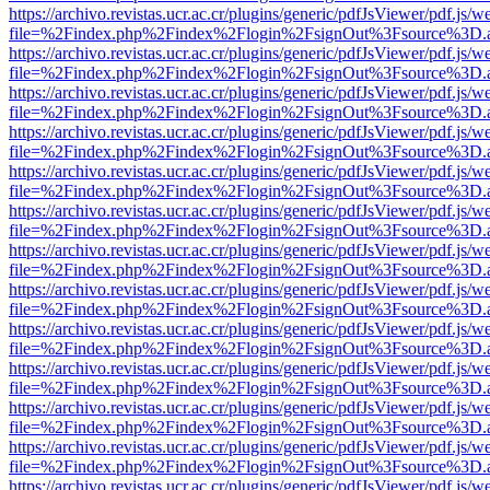
https://archivo.revistas.ucr.ac.cr/plugins/generic/pdfJsViewer/pdf.js/
file=%2Findex.php%2Findex%2Flogin%2FsignOut%3Fsource%3D.ame
https://archivo.revistas.ucr.ac.cr/plugins/generic/pdfJsViewer/pdf.js/
file=%2Findex.php%2Findex%2Flogin%2FsignOut%3Fsource%3D.ame
https://archivo.revistas.ucr.ac.cr/plugins/generic/pdfJsViewer/pdf.js/
file=%2Findex.php%2Findex%2Flogin%2FsignOut%3Fsource%3D.ame
https://archivo.revistas.ucr.ac.cr/plugins/generic/pdfJsViewer/pdf.js/
file=%2Findex.php%2Findex%2Flogin%2FsignOut%3Fsource%3D.ame
https://archivo.revistas.ucr.ac.cr/plugins/generic/pdfJsViewer/pdf.js/
file=%2Findex.php%2Findex%2Flogin%2FsignOut%3Fsource%3D.ame
https://archivo.revistas.ucr.ac.cr/plugins/generic/pdfJsViewer/pdf.js/
file=%2Findex.php%2Findex%2Flogin%2FsignOut%3Fsource%3D.ame
https://archivo.revistas.ucr.ac.cr/plugins/generic/pdfJsViewer/pdf.js/
file=%2Findex.php%2Findex%2Flogin%2FsignOut%3Fsource%3D.ame
https://archivo.revistas.ucr.ac.cr/plugins/generic/pdfJsViewer/pdf.js/
file=%2Findex.php%2Findex%2Flogin%2FsignOut%3Fsource%3D.ame
https://archivo.revistas.ucr.ac.cr/plugins/generic/pdfJsViewer/pdf.js/
file=%2Findex.php%2Findex%2Flogin%2FsignOut%3Fsource%3D.ame
https://archivo.revistas.ucr.ac.cr/plugins/generic/pdfJsViewer/pdf.js/
file=%2Findex.php%2Findex%2Flogin%2FsignOut%3Fsource%3D.ame
https://archivo.revistas.ucr.ac.cr/plugins/generic/pdfJsViewer/pdf.js/
file=%2Findex.php%2Findex%2Flogin%2FsignOut%3Fsource%3D.ame
https://archivo.revistas.ucr.ac.cr/plugins/generic/pdfJsViewer/pdf.js/
file=%2Findex.php%2Findex%2Flogin%2FsignOut%3Fsource%3D.ame
https://archivo.revistas.ucr.ac.cr/plugins/generic/pdfJsViewer/pdf.js/