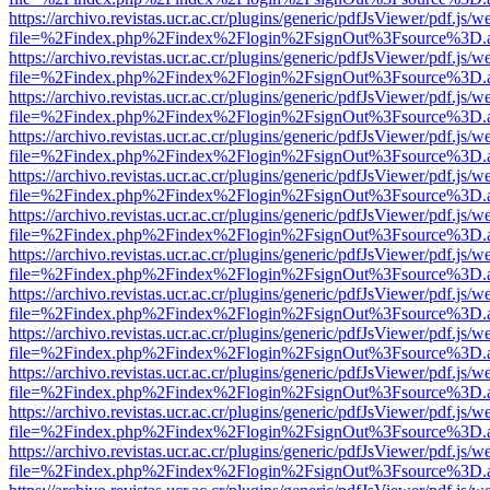
https://archivo.revistas.ucr.ac.cr/plugins/generic/pdfJsViewer/pdf.js/
file=%2Findex.php%2Findex%2Flogin%2FsignOut%3Fsource%3D.ame
https://archivo.revistas.ucr.ac.cr/plugins/generic/pdfJsViewer/pdf.js/
file=%2Findex.php%2Findex%2Flogin%2FsignOut%3Fsource%3D.ame
https://archivo.revistas.ucr.ac.cr/plugins/generic/pdfJsViewer/pdf.js/
file=%2Findex.php%2Findex%2Flogin%2FsignOut%3Fsource%3D.ame
https://archivo.revistas.ucr.ac.cr/plugins/generic/pdfJsViewer/pdf.js/
file=%2Findex.php%2Findex%2Flogin%2FsignOut%3Fsource%3D.ame
https://archivo.revistas.ucr.ac.cr/plugins/generic/pdfJsViewer/pdf.js/
file=%2Findex.php%2Findex%2Flogin%2FsignOut%3Fsource%3D.ame
https://archivo.revistas.ucr.ac.cr/plugins/generic/pdfJsViewer/pdf.js/
file=%2Findex.php%2Findex%2Flogin%2FsignOut%3Fsource%3D.ame
https://archivo.revistas.ucr.ac.cr/plugins/generic/pdfJsViewer/pdf.js/
file=%2Findex.php%2Findex%2Flogin%2FsignOut%3Fsource%3D.ame
https://archivo.revistas.ucr.ac.cr/plugins/generic/pdfJsViewer/pdf.js/
file=%2Findex.php%2Findex%2Flogin%2FsignOut%3Fsource%3D.ame
https://archivo.revistas.ucr.ac.cr/plugins/generic/pdfJsViewer/pdf.js/
file=%2Findex.php%2Findex%2Flogin%2FsignOut%3Fsource%3D.ame
https://archivo.revistas.ucr.ac.cr/plugins/generic/pdfJsViewer/pdf.js/
file=%2Findex.php%2Findex%2Flogin%2FsignOut%3Fsource%3D.ame
https://archivo.revistas.ucr.ac.cr/plugins/generic/pdfJsViewer/pdf.js/
file=%2Findex.php%2Findex%2Flogin%2FsignOut%3Fsource%3D.ame
https://archivo.revistas.ucr.ac.cr/plugins/generic/pdfJsViewer/pdf.js/
file=%2Findex.php%2Findex%2Flogin%2FsignOut%3Fsource%3D.ame