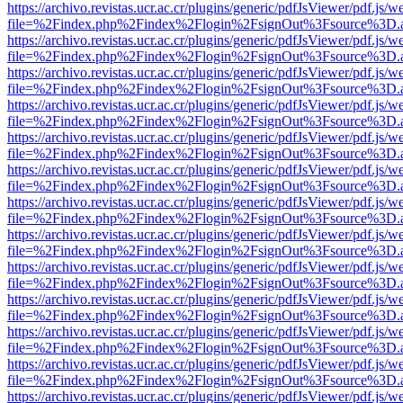
https://archivo.revistas.ucr.ac.cr/plugins/generic/pdfJsViewer/pdf.js/
file=%2Findex.php%2Findex%2Flogin%2FsignOut%3Fsource%3D.ame
https://archivo.revistas.ucr.ac.cr/plugins/generic/pdfJsViewer/pdf.js/
file=%2Findex.php%2Findex%2Flogin%2FsignOut%3Fsource%3D.ame
https://archivo.revistas.ucr.ac.cr/plugins/generic/pdfJsViewer/pdf.js/
file=%2Findex.php%2Findex%2Flogin%2FsignOut%3Fsource%3D.ame
https://archivo.revistas.ucr.ac.cr/plugins/generic/pdfJsViewer/pdf.js/
file=%2Findex.php%2Findex%2Flogin%2FsignOut%3Fsource%3D.ame
https://archivo.revistas.ucr.ac.cr/plugins/generic/pdfJsViewer/pdf.js/
file=%2Findex.php%2Findex%2Flogin%2FsignOut%3Fsource%3D.ame
https://archivo.revistas.ucr.ac.cr/plugins/generic/pdfJsViewer/pdf.js/
file=%2Findex.php%2Findex%2Flogin%2FsignOut%3Fsource%3D.ame
https://archivo.revistas.ucr.ac.cr/plugins/generic/pdfJsViewer/pdf.js/
file=%2Findex.php%2Findex%2Flogin%2FsignOut%3Fsource%3D.ame
https://archivo.revistas.ucr.ac.cr/plugins/generic/pdfJsViewer/pdf.js/
file=%2Findex.php%2Findex%2Flogin%2FsignOut%3Fsource%3D.ame
https://archivo.revistas.ucr.ac.cr/plugins/generic/pdfJsViewer/pdf.js/
file=%2Findex.php%2Findex%2Flogin%2FsignOut%3Fsource%3D.ame
https://archivo.revistas.ucr.ac.cr/plugins/generic/pdfJsViewer/pdf.js/
file=%2Findex.php%2Findex%2Flogin%2FsignOut%3Fsource%3D.ame
https://archivo.revistas.ucr.ac.cr/plugins/generic/pdfJsViewer/pdf.js/
file=%2Findex.php%2Findex%2Flogin%2FsignOut%3Fsource%3D.ame
https://archivo.revistas.ucr.ac.cr/plugins/generic/pdfJsViewer/pdf.js/
file=%2Findex.php%2Findex%2Flogin%2FsignOut%3Fsource%3D.ame
https://archivo.revistas.ucr.ac.cr/plugins/generic/pdfJsViewer/pdf.js/