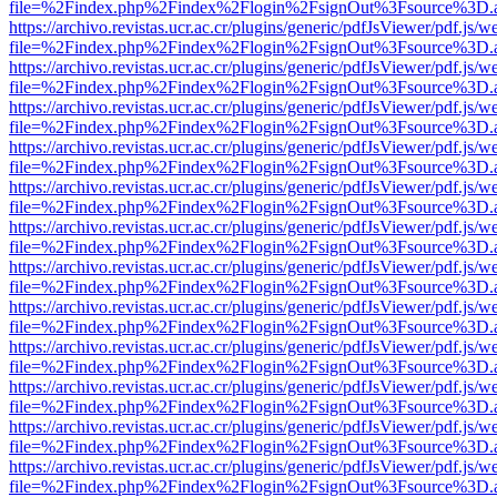
file=%2Findex.php%2Findex%2Flogin%2FsignOut%3Fsource%3D.ame
https://archivo.revistas.ucr.ac.cr/plugins/generic/pdfJsViewer/pdf.js/
file=%2Findex.php%2Findex%2Flogin%2FsignOut%3Fsource%3D.ame
https://archivo.revistas.ucr.ac.cr/plugins/generic/pdfJsViewer/pdf.js/
file=%2Findex.php%2Findex%2Flogin%2FsignOut%3Fsource%3D.ame
https://archivo.revistas.ucr.ac.cr/plugins/generic/pdfJsViewer/pdf.js/
file=%2Findex.php%2Findex%2Flogin%2FsignOut%3Fsource%3D.ame
https://archivo.revistas.ucr.ac.cr/plugins/generic/pdfJsViewer/pdf.js/
file=%2Findex.php%2Findex%2Flogin%2FsignOut%3Fsource%3D.ame
https://archivo.revistas.ucr.ac.cr/plugins/generic/pdfJsViewer/pdf.js/
file=%2Findex.php%2Findex%2Flogin%2FsignOut%3Fsource%3D.ame
https://archivo.revistas.ucr.ac.cr/plugins/generic/pdfJsViewer/pdf.js/
file=%2Findex.php%2Findex%2Flogin%2FsignOut%3Fsource%3D.ame
https://archivo.revistas.ucr.ac.cr/plugins/generic/pdfJsViewer/pdf.js/
file=%2Findex.php%2Findex%2Flogin%2FsignOut%3Fsource%3D.ame
https://archivo.revistas.ucr.ac.cr/plugins/generic/pdfJsViewer/pdf.js/
file=%2Findex.php%2Findex%2Flogin%2FsignOut%3Fsource%3D.ame
https://archivo.revistas.ucr.ac.cr/plugins/generic/pdfJsViewer/pdf.js/
file=%2Findex.php%2Findex%2Flogin%2FsignOut%3Fsource%3D.ame
https://archivo.revistas.ucr.ac.cr/plugins/generic/pdfJsViewer/pdf.js/
file=%2Findex.php%2Findex%2Flogin%2FsignOut%3Fsource%3D.ame
https://archivo.revistas.ucr.ac.cr/plugins/generic/pdfJsViewer/pdf.js/
file=%2Findex.php%2Findex%2Flogin%2FsignOut%3Fsource%3D.ame
https://archivo.revistas.ucr.ac.cr/plugins/generic/pdfJsViewer/pdf.js/
file=%2Findex.php%2Findex%2Flogin%2FsignOut%3Fsource%3D.ame