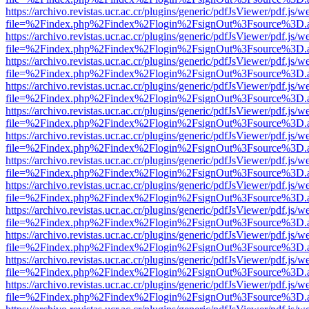
https://archivo.revistas.ucr.ac.cr/plugins/generic/pdfJsViewer/pdf.js/
file=%2Findex.php%2Findex%2Flogin%2FsignOut%3Fsource%3D.ame
https://archivo.revistas.ucr.ac.cr/plugins/generic/pdfJsViewer/pdf.js/
file=%2Findex.php%2Findex%2Flogin%2FsignOut%3Fsource%3D.ame
https://archivo.revistas.ucr.ac.cr/plugins/generic/pdfJsViewer/pdf.js/
file=%2Findex.php%2Findex%2Flogin%2FsignOut%3Fsource%3D.ame
https://archivo.revistas.ucr.ac.cr/plugins/generic/pdfJsViewer/pdf.js/
file=%2Findex.php%2Findex%2Flogin%2FsignOut%3Fsource%3D.ame
https://archivo.revistas.ucr.ac.cr/plugins/generic/pdfJsViewer/pdf.js/
file=%2Findex.php%2Findex%2Flogin%2FsignOut%3Fsource%3D.ame
https://archivo.revistas.ucr.ac.cr/plugins/generic/pdfJsViewer/pdf.js/
file=%2Findex.php%2Findex%2Flogin%2FsignOut%3Fsource%3D.ame
https://archivo.revistas.ucr.ac.cr/plugins/generic/pdfJsViewer/pdf.js/
file=%2Findex.php%2Findex%2Flogin%2FsignOut%3Fsource%3D.ame
https://archivo.revistas.ucr.ac.cr/plugins/generic/pdfJsViewer/pdf.js/
file=%2Findex.php%2Findex%2Flogin%2FsignOut%3Fsource%3D.ame
https://archivo.revistas.ucr.ac.cr/plugins/generic/pdfJsViewer/pdf.js/
file=%2Findex.php%2Findex%2Flogin%2FsignOut%3Fsource%3D.ame
https://archivo.revistas.ucr.ac.cr/plugins/generic/pdfJsViewer/pdf.js/
file=%2Findex.php%2Findex%2Flogin%2FsignOut%3Fsource%3D.ame
https://archivo.revistas.ucr.ac.cr/plugins/generic/pdfJsViewer/pdf.js/
file=%2Findex.php%2Findex%2Flogin%2FsignOut%3Fsource%3D.ame
https://archivo.revistas.ucr.ac.cr/plugins/generic/pdfJsViewer/pdf.js/
file=%2Findex.php%2Findex%2Flogin%2FsignOut%3Fsource%3D.ame