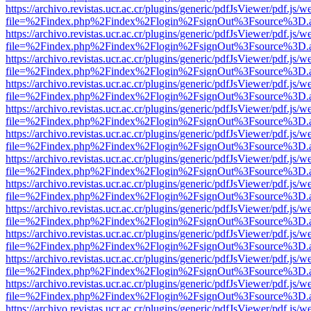
https://archivo.revistas.ucr.ac.cr/plugins/generic/pdfJsViewer/pdf.js/
file=%2Findex.php%2Findex%2Flogin%2FsignOut%3Fsource%3D.ame
https://archivo.revistas.ucr.ac.cr/plugins/generic/pdfJsViewer/pdf.js/
file=%2Findex.php%2Findex%2Flogin%2FsignOut%3Fsource%3D.ame
https://archivo.revistas.ucr.ac.cr/plugins/generic/pdfJsViewer/pdf.js/
file=%2Findex.php%2Findex%2Flogin%2FsignOut%3Fsource%3D.ame
https://archivo.revistas.ucr.ac.cr/plugins/generic/pdfJsViewer/pdf.js/
file=%2Findex.php%2Findex%2Flogin%2FsignOut%3Fsource%3D.ame
https://archivo.revistas.ucr.ac.cr/plugins/generic/pdfJsViewer/pdf.js/
file=%2Findex.php%2Findex%2Flogin%2FsignOut%3Fsource%3D.ame
https://archivo.revistas.ucr.ac.cr/plugins/generic/pdfJsViewer/pdf.js/
file=%2Findex.php%2Findex%2Flogin%2FsignOut%3Fsource%3D.ame
https://archivo.revistas.ucr.ac.cr/plugins/generic/pdfJsViewer/pdf.js/
file=%2Findex.php%2Findex%2Flogin%2FsignOut%3Fsource%3D.ame
https://archivo.revistas.ucr.ac.cr/plugins/generic/pdfJsViewer/pdf.js/
file=%2Findex.php%2Findex%2Flogin%2FsignOut%3Fsource%3D.ame
https://archivo.revistas.ucr.ac.cr/plugins/generic/pdfJsViewer/pdf.js/
file=%2Findex.php%2Findex%2Flogin%2FsignOut%3Fsource%3D.ame
https://archivo.revistas.ucr.ac.cr/plugins/generic/pdfJsViewer/pdf.js/
file=%2Findex.php%2Findex%2Flogin%2FsignOut%3Fsource%3D.ame
https://archivo.revistas.ucr.ac.cr/plugins/generic/pdfJsViewer/pdf.js/
file=%2Findex.php%2Findex%2Flogin%2FsignOut%3Fsource%3D.ame
https://archivo.revistas.ucr.ac.cr/plugins/generic/pdfJsViewer/pdf.js/
file=%2Findex.php%2Findex%2Flogin%2FsignOut%3Fsource%3D.ame
https://archivo.revistas.ucr.ac.cr/plugins/generic/pdfJsViewer/pdf.js/