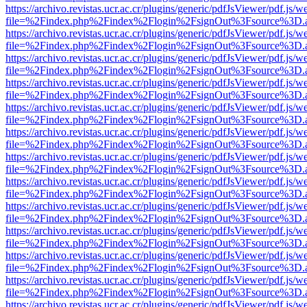
https://archivo.revistas.ucr.ac.cr/plugins/generic/pdfJsViewer/pdf.js/
file=%2Findex.php%2Findex%2Flogin%2FsignOut%3Fsource%3D.ame
https://archivo.revistas.ucr.ac.cr/plugins/generic/pdfJsViewer/pdf.js/
file=%2Findex.php%2Findex%2Flogin%2FsignOut%3Fsource%3D.ame
https://archivo.revistas.ucr.ac.cr/plugins/generic/pdfJsViewer/pdf.js/
file=%2Findex.php%2Findex%2Flogin%2FsignOut%3Fsource%3D.ame
https://archivo.revistas.ucr.ac.cr/plugins/generic/pdfJsViewer/pdf.js/
file=%2Findex.php%2Findex%2Flogin%2FsignOut%3Fsource%3D.ame
https://archivo.revistas.ucr.ac.cr/plugins/generic/pdfJsViewer/pdf.js/
file=%2Findex.php%2Findex%2Flogin%2FsignOut%3Fsource%3D.ame
https://archivo.revistas.ucr.ac.cr/plugins/generic/pdfJsViewer/pdf.js/
file=%2Findex.php%2Findex%2Flogin%2FsignOut%3Fsource%3D.ame
https://archivo.revistas.ucr.ac.cr/plugins/generic/pdfJsViewer/pdf.js/
file=%2Findex.php%2Findex%2Flogin%2FsignOut%3Fsource%3D.ame
https://archivo.revistas.ucr.ac.cr/plugins/generic/pdfJsViewer/pdf.js/
file=%2Findex.php%2Findex%2Flogin%2FsignOut%3Fsource%3D.ame
https://archivo.revistas.ucr.ac.cr/plugins/generic/pdfJsViewer/pdf.js/
file=%2Findex.php%2Findex%2Flogin%2FsignOut%3Fsource%3D.ame
https://archivo.revistas.ucr.ac.cr/plugins/generic/pdfJsViewer/pdf.js/
file=%2Findex.php%2Findex%2Flogin%2FsignOut%3Fsource%3D.ame
https://archivo.revistas.ucr.ac.cr/plugins/generic/pdfJsViewer/pdf.js/
file=%2Findex.php%2Findex%2Flogin%2FsignOut%3Fsource%3D.ame
https://archivo.revistas.ucr.ac.cr/plugins/generic/pdfJsViewer/pdf.js/
file=%2Findex.php%2Findex%2Flogin%2FsignOut%3Fsource%3D.ame
https://archivo.revistas.ucr.ac.cr/plugins/generic/pdfJsViewer/pdf.js/