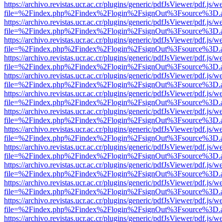
https://archivo.revistas.ucr.ac.cr/plugins/generic/pdfJsViewer/pdf.js/
file=%2Findex.php%2Findex%2Flogin%2FsignOut%3Fsource%3D.ame
https://archivo.revistas.ucr.ac.cr/plugins/generic/pdfJsViewer/pdf.js/
file=%2Findex.php%2Findex%2Flogin%2FsignOut%3Fsource%3D.ame
https://archivo.revistas.ucr.ac.cr/plugins/generic/pdfJsViewer/pdf.js/
file=%2Findex.php%2Findex%2Flogin%2FsignOut%3Fsource%3D.ame
https://archivo.revistas.ucr.ac.cr/plugins/generic/pdfJsViewer/pdf.js/
file=%2Findex.php%2Findex%2Flogin%2FsignOut%3Fsource%3D.ame
https://archivo.revistas.ucr.ac.cr/plugins/generic/pdfJsViewer/pdf.js/
file=%2Findex.php%2Findex%2Flogin%2FsignOut%3Fsource%3D.ame
https://archivo.revistas.ucr.ac.cr/plugins/generic/pdfJsViewer/pdf.js/
file=%2Findex.php%2Findex%2Flogin%2FsignOut%3Fsource%3D.ame
https://archivo.revistas.ucr.ac.cr/plugins/generic/pdfJsViewer/pdf.js/
file=%2Findex.php%2Findex%2Flogin%2FsignOut%3Fsource%3D.ame
https://archivo.revistas.ucr.ac.cr/plugins/generic/pdfJsViewer/pdf.js/
file=%2Findex.php%2Findex%2Flogin%2FsignOut%3Fsource%3D.ame
https://archivo.revistas.ucr.ac.cr/plugins/generic/pdfJsViewer/pdf.js/
file=%2Findex.php%2Findex%2Flogin%2FsignOut%3Fsource%3D.ame
https://archivo.revistas.ucr.ac.cr/plugins/generic/pdfJsViewer/pdf.js/
file=%2Findex.php%2Findex%2Flogin%2FsignOut%3Fsource%3D.ame
https://archivo.revistas.ucr.ac.cr/plugins/generic/pdfJsViewer/pdf.js/
file=%2Findex.php%2Findex%2Flogin%2FsignOut%3Fsource%3D.ame
https://archivo.revistas.ucr.ac.cr/plugins/generic/pdfJsViewer/pdf.js/
file=%2Findex.php%2Findex%2Flogin%2FsignOut%3Fsource%3D.ame
https://archivo.revistas.ucr.ac.cr/plugins/generic/pdfJsViewer/pdf.js/