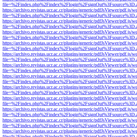
file=%2Findex.php%2Findex%2Flogin%2FsignOut%3Fsource%3D.ame
https://archivo.revistas.ucr.ac.cr/plugins/generic/pdfJsViewer/pdf.js/
file=%2Findex.php%2Findex%2Flogin%2FsignOut%3Fsource%3D.ame
https://archivo.revistas.ucr.ac.cr/plugins/generic/pdfJsViewer/pdf.js/
file=%2Findex.php%2Findex%2Flogin%2FsignOut%3Fsource%3D.ame
https://archivo.revistas.ucr.ac.cr/plugins/generic/pdfJsViewer/pdf.js/
file=%2Findex.php%2Findex%2Flogin%2FsignOut%3Fsource%3D.ame
https://archivo.revistas.ucr.ac.cr/plugins/generic/pdfJsViewer/pdf.js/
file=%2Findex.php%2Findex%2Flogin%2FsignOut%3Fsource%3D.ame
https://archivo.revistas.ucr.ac.cr/plugins/generic/pdfJsViewer/pdf.js/
file=%2Findex.php%2Findex%2Flogin%2FsignOut%3Fsource%3D.ame
https://archivo.revistas.ucr.ac.cr/plugins/generic/pdfJsViewer/pdf.js/
file=%2Findex.php%2Findex%2Flogin%2FsignOut%3Fsource%3D.ame
https://archivo.revistas.ucr.ac.cr/plugins/generic/pdfJsViewer/pdf.js/
file=%2Findex.php%2Findex%2Flogin%2FsignOut%3Fsource%3D.ame
https://archivo.revistas.ucr.ac.cr/plugins/generic/pdfJsViewer/pdf.js/
file=%2Findex.php%2Findex%2Flogin%2FsignOut%3Fsource%3D.ame
https://archivo.revistas.ucr.ac.cr/plugins/generic/pdfJsViewer/pdf.js/
file=%2Findex.php%2Findex%2Flogin%2FsignOut%3Fsource%3D.ame
https://archivo.revistas.ucr.ac.cr/plugins/generic/pdfJsViewer/pdf.js/
file=%2Findex.php%2Findex%2Flogin%2FsignOut%3Fsource%3D.ame
https://archivo.revistas.ucr.ac.cr/plugins/generic/pdfJsViewer/pdf.js/
file=%2Findex.php%2Findex%2Flogin%2FsignOut%3Fsource%3D.ame
https://archivo.revistas.ucr.ac.cr/plugins/generic/pdfJsViewer/pdf.js/
file=%2Findex.php%2Findex%2Flogin%2FsignOut%3Fsource%3D.ame