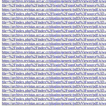
https://archivo.revistas.ucr.ac.cr/plugins/generic/pdfJsViewer/pdf.js/
file=%2Findex.php%2Findex%2Flogin%2FsignOut%3Fsource%3D.ame
https://archivo.revistas.ucr.ac.cr/plugins/generic/pdfJsViewer/pdf.js/
file=%2Findex.php%2Findex%2Flogin%2FsignOut%3Fsource%3D.ame
https://archivo.revistas.ucr.ac.cr/plugins/generic/pdfJsViewer/pdf.js/
file=%2Findex.php%2Findex%2Flogin%2FsignOut%3Fsource%3D.ame
https://archivo.revistas.ucr.ac.cr/plugins/generic/pdfJsViewer/pdf.js/
file=%2Findex.php%2Findex%2Flogin%2FsignOut%3Fsource%3D.ame
https://archivo.revistas.ucr.ac.cr/plugins/generic/pdfJsViewer/pdf.js/
file=%2Findex.php%2Findex%2Flogin%2FsignOut%3Fsource%3D.ame
https://archivo.revistas.ucr.ac.cr/plugins/generic/pdfJsViewer/pdf.js/
file=%2Findex.php%2Findex%2Flogin%2FsignOut%3Fsource%3D.ame
https://archivo.revistas.ucr.ac.cr/plugins/generic/pdfJsViewer/pdf.js/
file=%2Findex.php%2Findex%2Flogin%2FsignOut%3Fsource%3D.ame
https://archivo.revistas.ucr.ac.cr/plugins/generic/pdfJsViewer/pdf.js/
file=%2Findex.php%2Findex%2Flogin%2FsignOut%3Fsource%3D.ame
https://archivo.revistas.ucr.ac.cr/plugins/generic/pdfJsViewer/pdf.js/
file=%2Findex.php%2Findex%2Flogin%2FsignOut%3Fsource%3D.ame
https://archivo.revistas.ucr.ac.cr/plugins/generic/pdfJsViewer/pdf.js/
file=%2Findex.php%2Findex%2Flogin%2FsignOut%3Fsource%3D.ame
https://archivo.revistas.ucr.ac.cr/plugins/generic/pdfJsViewer/pdf.js/
file=%2Findex.php%2Findex%2Flogin%2FsignOut%3Fsource%3D.ame
https://archivo.revistas.ucr.ac.cr/plugins/generic/pdfJsViewer/pdf.js/
file=%2Findex.php%2Findex%2Flogin%2FsignOut%3Fsource%3D.ame
https://archivo.revistas.ucr.ac.cr/plugins/generic/pdfJsViewer/pdf.js/