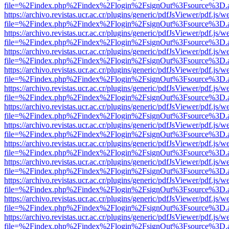
file=%2Findex.php%2Findex%2Flogin%2FsignOut%3Fsource%3D.ame
https://archivo.revistas.ucr.ac.cr/plugins/generic/pdfJsViewer/pdf.js/
file=%2Findex.php%2Findex%2Flogin%2FsignOut%3Fsource%3D.ame
https://archivo.revistas.ucr.ac.cr/plugins/generic/pdfJsViewer/pdf.js/
file=%2Findex.php%2Findex%2Flogin%2FsignOut%3Fsource%3D.ame
https://archivo.revistas.ucr.ac.cr/plugins/generic/pdfJsViewer/pdf.js/
file=%2Findex.php%2Findex%2Flogin%2FsignOut%3Fsource%3D.ame
https://archivo.revistas.ucr.ac.cr/plugins/generic/pdfJsViewer/pdf.js/
file=%2Findex.php%2Findex%2Flogin%2FsignOut%3Fsource%3D.ame
https://archivo.revistas.ucr.ac.cr/plugins/generic/pdfJsViewer/pdf.js/
file=%2Findex.php%2Findex%2Flogin%2FsignOut%3Fsource%3D.ame
https://archivo.revistas.ucr.ac.cr/plugins/generic/pdfJsViewer/pdf.js/
file=%2Findex.php%2Findex%2Flogin%2FsignOut%3Fsource%3D.ame
https://archivo.revistas.ucr.ac.cr/plugins/generic/pdfJsViewer/pdf.js/
file=%2Findex.php%2Findex%2Flogin%2FsignOut%3Fsource%3D.ame
https://archivo.revistas.ucr.ac.cr/plugins/generic/pdfJsViewer/pdf.js/
file=%2Findex.php%2Findex%2Flogin%2FsignOut%3Fsource%3D.ame
https://archivo.revistas.ucr.ac.cr/plugins/generic/pdfJsViewer/pdf.js/
file=%2Findex.php%2Findex%2Flogin%2FsignOut%3Fsource%3D.ame
https://archivo.revistas.ucr.ac.cr/plugins/generic/pdfJsViewer/pdf.js/
file=%2Findex.php%2Findex%2Flogin%2FsignOut%3Fsource%3D.ame
https://archivo.revistas.ucr.ac.cr/plugins/generic/pdfJsViewer/pdf.js/
file=%2Findex.php%2Findex%2Flogin%2FsignOut%3Fsource%3D.ame
https://archivo.revistas.ucr.ac.cr/plugins/generic/pdfJsViewer/pdf.js/
file=%2Findex.php%2Findex%2Flogin%2FsignOut%3Fsource%3D.ame