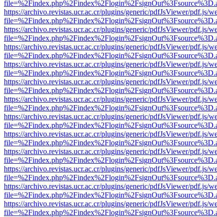
file=%2Findex.php%2Findex%2Flogin%2FsignOut%3Fsource%3D.ame
https://archivo.revistas.ucr.ac.cr/plugins/generic/pdfJsViewer/pdf.js/
file=%2Findex.php%2Findex%2Flogin%2FsignOut%3Fsource%3D.ame
https://archivo.revistas.ucr.ac.cr/plugins/generic/pdfJsViewer/pdf.js/
file=%2Findex.php%2Findex%2Flogin%2FsignOut%3Fsource%3D.ame
https://archivo.revistas.ucr.ac.cr/plugins/generic/pdfJsViewer/pdf.js/
file=%2Findex.php%2Findex%2Flogin%2FsignOut%3Fsource%3D.ame
https://archivo.revistas.ucr.ac.cr/plugins/generic/pdfJsViewer/pdf.js/
file=%2Findex.php%2Findex%2Flogin%2FsignOut%3Fsource%3D.ame
https://archivo.revistas.ucr.ac.cr/plugins/generic/pdfJsViewer/pdf.js/
file=%2Findex.php%2Findex%2Flogin%2FsignOut%3Fsource%3D.ame
https://archivo.revistas.ucr.ac.cr/plugins/generic/pdfJsViewer/pdf.js/
file=%2Findex.php%2Findex%2Flogin%2FsignOut%3Fsource%3D.ame
https://archivo.revistas.ucr.ac.cr/plugins/generic/pdfJsViewer/pdf.js/
file=%2Findex.php%2Findex%2Flogin%2FsignOut%3Fsource%3D.ame
https://archivo.revistas.ucr.ac.cr/plugins/generic/pdfJsViewer/pdf.js/
file=%2Findex.php%2Findex%2Flogin%2FsignOut%3Fsource%3D.ame
https://archivo.revistas.ucr.ac.cr/plugins/generic/pdfJsViewer/pdf.js/
file=%2Findex.php%2Findex%2Flogin%2FsignOut%3Fsource%3D.ame
https://archivo.revistas.ucr.ac.cr/plugins/generic/pdfJsViewer/pdf.js/
file=%2Findex.php%2Findex%2Flogin%2FsignOut%3Fsource%3D.ame
https://archivo.revistas.ucr.ac.cr/plugins/generic/pdfJsViewer/pdf.js/
file=%2Findex.php%2Findex%2Flogin%2FsignOut%3Fsource%3D.ame
https://archivo.revistas.ucr.ac.cr/plugins/generic/pdfJsViewer/pdf.js/
file=%2Findex.php%2Findex%2Flogin%2FsignOut%3Fsource%3D.ame