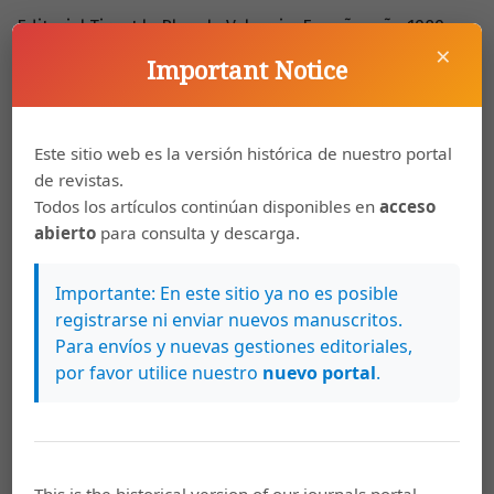
Editorial Tirant lo Blanch, Valencia, España, año 1989.
×
Important Notice
Jiménez de Asúa, Luis. Derecho Penal, Crimninología y
otros temas penales.
Volumen II, Editorial Jurídica Universitaria, México, año
Este sitio web es la versión histórica de nuestro portal
2001.
de revistas.
Todos los artículos continúan disponibles en
acceso
López Calvo, Pedro y Otro. Investigación Criminal y
abierto
para consulta y descarga.
Criminalística. Editorial
Temis, Bogotá, Colombia, Segunda Edición, año 2003.
Importante: En este sitio ya no es posible
registrarse ni enviar nuevos manuscritos.
Manual de Procedimientos de Investigación Criminal.
Para envíos y nuevas gestiones editoriales,
Organismo de Investigación
por favor utilice nuestro
nuevo portal
.
Judicial, Poder Judicial, San José, Costa Rica, año 1997
Manual sobre el manejo del sitio del suceso, Policía
Carabinera, Chile, 1999,