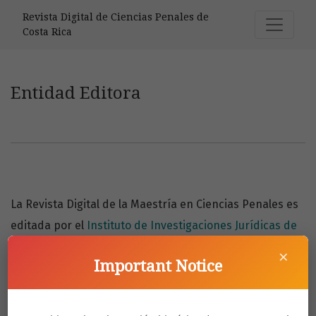
Entidad Editora
Revista Digital de Ciencias Penales de
Costa Rica
Entidad Editora
La Revista Digital de la Maestría en Ciencias Penales es
editada por el
Instituto de Investigaciones Jurídicas de
la Unviersidad de Costa Rica
.
×
Important Notice
DIRECCIÓN POSTAL: