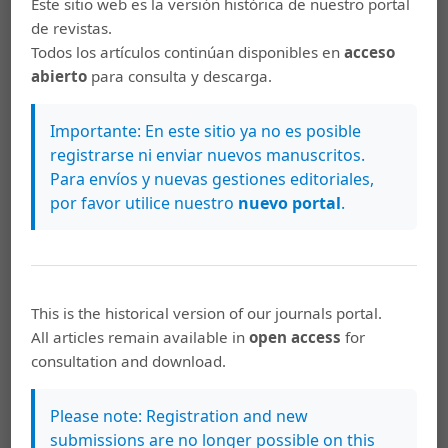
Este sitio web es la versión histórica de nuestro portal
Universidad de Costa Rica (UCR),
de revistas.
Sede "Rodrigo Facio Brenes" Montes de Oca, Instituto
Todos los artículos continúan disponibles en
acceso
de Investigaciones Jurídicas,
abierto
para consulta y descarga.
San José Costa Rica, Código Postal 11501-2060 San José.
Importante: En este sitio ya no es posible
CORREO ELECTRÓNICO:
registrarse ni enviar nuevos manuscritos.
Para envíos y nuevas gestiones editoriales,
por favor utilice nuestro
nuevo portal
.
revista.iij@ucr.ac.cr
TELÉFONO:
This is the historical version of our journals portal.
2511-1556
All articles remain available in
open access
for
consultation and download.
FACEBOOK:
Please note: Registration and new
https://www.facebook.com/iijucr/
submissions are no longer possible on this