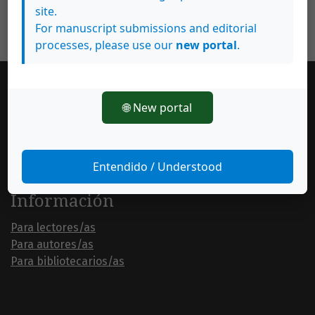
site.
For manuscript submissions and editorial
processes, please use our
new portal
.
Idioma
🌐 New portal
English
Español (España)
Entendido / Understood
Información
Para lectores/as
Para autores/as
Para bibliotecarios/as