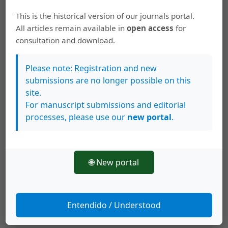
HTML (Español (España))
This is the historical version of our journals portal.
All articles remain available in
open access
for
XML (Español (España))
consultation and download.
Please note: Registration and new
Javier Suárez-Álvarez, Eduardo García-Cueto,
103-113
submissions are no longer possible on this
Ignacio Pedrosa, José Muñiz
site.
Bifactorial structure of Locus of Control
For manuscript submissions and editorial
cross-culturally invariant across Spain,
processes, please use our
new portal
.
Chile and United Kingdom
PDF
HTML
XML
🌐 New portal
Eiliana Montero Rojas, Guaner Rojas-Rojas,
115-130
Entendido / Understood
Miguel Negrín-Hernández, Susan Francis-
Salazar