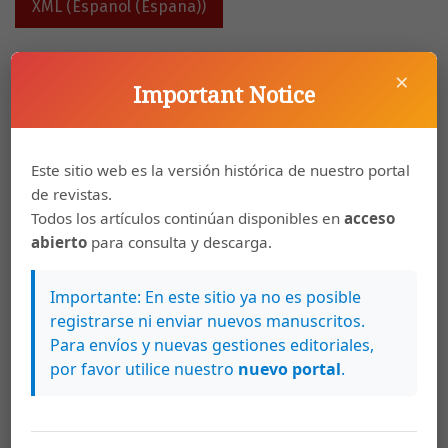
XML (Español (España))
×
Armel Brizuela
79-90
Important Notice
The Item Response Theory Mixture Models
PDF (Español (España))
Este sitio web es la versión histórica de nuestro portal
de revistas.
HTML (Español (España))
Todos los artículos continúan disponibles en
acceso
abierto
para consulta y descarga.
XML (Español (España))
Importante: En este sitio ya no es posible
registrarse ni enviar nuevos manuscritos.
Ernesto Javier San Martin Gutiérrez
91-102
Para envíos y nuevas gestiones editoriales,
Rasch Models: How (In-)Coherently are
por favor utilice nuestro
nuevo portal
.
they Showed and Used?
PDF (Español (España))