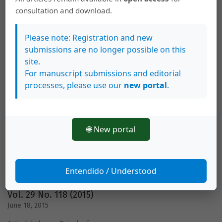
consultation and download.
Vol. 30 No. 120 (2016)
Please note: Registration and new
June 27, 2016
submissions are no longer possible on this
Actualidades en Psicología
site.
For manuscript submissions and editorial
processes, please use our
new portal
.
Vol. 29 No. 119 (2015)
November 13, 2015
🌐 New portal
Actualidades en Psicología: Medición y Psicometría
Entendido / Understood
Vol. 29 No. 118 (2015)
June 18, 2015