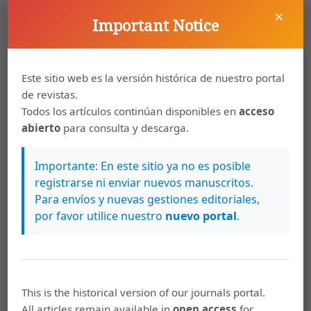
Vol. 31 No. 123 (2017)
×
November 6, 2017
Important Notice
Actualidades en Psicología
Este sitio web es la versión histórica de nuestro portal
de revistas.
Todos los artículos continúan disponibles en
acceso
Vol. 31 No. 122 (2017)
abierto
para consulta y descarga.
June 21, 2017
Actualidades en Psicología
Importante: En este sitio ya no es posible
registrarse ni enviar nuevos manuscritos.
Para envíos y nuevas gestiones editoriales,
por favor utilice nuestro
nuevo portal
.
Vol. 30 No. 121 (2016)
December 5, 2016
Actualidades en Psicología:Health Psychology
This is the historical version of our journals portal.
All articles remain available in
open access
for