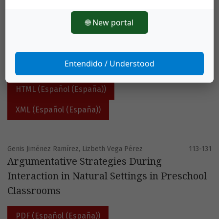
Pablo Usán Supervía., Carlos Salavera Bordás
95-112
School Motivation, Emotional Intelligence
🌐 New portal
and Academic Performance in Students of
Secondary Education
Entendido / Understood
PDF (Español (España))
HTML (Español (España))
XML (Español (España))
Genis Jiménez Ramírez, Lizbeth Vega Pérez
113-131
Argumentative Strategies During
Interaction in Natural Settings in Preschool
Classrooms
PDF (Español (España))