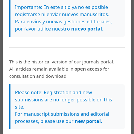
Cundinamarca
Importante: En este sitio ya no es posible
registrarse ni enviar nuevos manuscritos.
Para envíos y nuevas gestiones editoriales,
PDF (Español (España))
por favor utilice nuestro
nuevo portal
.
HTML (Español (España))
XML (Español (España))
This is the historical version of our journals portal.
All articles remain available in
open access
for
Jaime Alonso Caravaca Morera
79-93
consultation and download.
Battlefield: Social Representations of
Commercial Sex Work on Transvestite and
Please note: Registration and new
Transsexual Females in Brazil
submissions are no longer possible on this
site.
PDF
HTML
XML
For manuscript submissions and editorial
processes, please use our
new portal
.