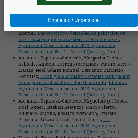
2010: Agronomía Mesoamericana: Vol. 21, Issue 1
(January-June)
Alejandro Espinosa-Calderón, Margarita Tadeo-
Entendido / Understood
Robledo, Mauro Sierra-Macías, Filiberto Caballero-
Hernández, Roberto Valdivia-Bernal, Noel Gómez-
Montiel,
Despanojado y densidad de población en
una cruza simple androestéril y fértil de maíz
,
Agronomía Mesoamericana: 2010: Agronomía
Mesoamericana: Vol. 21, Issue 1 (January-June)
Alejandro Espinosa-Calderón, Margarita Tadeo-
Robledo, Antonio Turrent-Fernández, Mauro Sierra-
Macías, Noel Gómez-Montiel, Benjamín Zamudio-
González,
Grain yield of maize varieties with yellow
endosperm and earliness for Mexican highlands.
,
Agronomía Mesoamericana: 2013: Agronomía
Mesoamericana: Vol. 24, Issue 1 (January-June)
Alejandro Espinosa-Calderón, Miguel Ángel López,
Noel Gómez, Esteban Betanzos, Mauro Sierra,
Bulmaro Coutiño, Rodrigo Avendaño, Ernesto
Preciado, Arturo Daniel Terrón-Ibarra,
---
,
Agronomía Mesoamericana: 2003: Agronomía
Mesoamericana: Vol. 14, Issue 1 (January-June)
Margarita Tadeo-Robledo, Alejandro Espinosa-