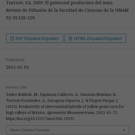
Turrent, F.A. 2009. El potencial productivo del maíz.
Revista de Difusión de la Facultad de Ciencias de la UNAM
92-93:126-129.
PDF (Español (España))
HTML (Español (España))
Published
2015-01-01
How to Cite
Tadeo-Robledo, M., Espinosa-Calderón, A., Guzmán-Máximo, R.,
Turrent-Fernández, A., Zaragoza-Esparza, J., & Virgen-Vargas, J.
(2015). Productivity of intervarietal hybrids of yellow grain corn for
high valleys of México.
Agronomía Mesoamericana
,
26
(1), 65–72.
https://doi.org/10.15517/am.v26i1.16921
More Citation Formats