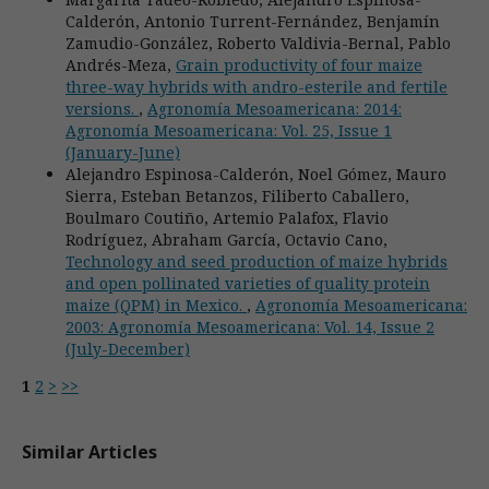
Calderón, Antonio Turrent-Fernández, Benjamín
Zamudio-González, Roberto Valdivia-Bernal, Pablo
Andrés-Meza,
Grain productivity of four maize
three-way hybrids with andro-esterile and fertile
versions.
,
Agronomía Mesoamericana: 2014:
Agronomía Mesoamericana: Vol. 25, Issue 1
(January-June)
Alejandro Espinosa-Calderón, Noel Gómez, Mauro
Sierra, Esteban Betanzos, Filiberto Caballero,
Boulmaro Coutiño, Artemio Palafox, Flavio
Rodríguez, Abraham García, Octavio Cano,
Technology and seed production of maize hybrids
and open pollinated varieties of quality protein
maize (QPM) in Mexico.
,
Agronomía Mesoamericana:
2003: Agronomía Mesoamericana: Vol. 14, Issue 2
(July-December)
1
2
>
>>
Similar Articles