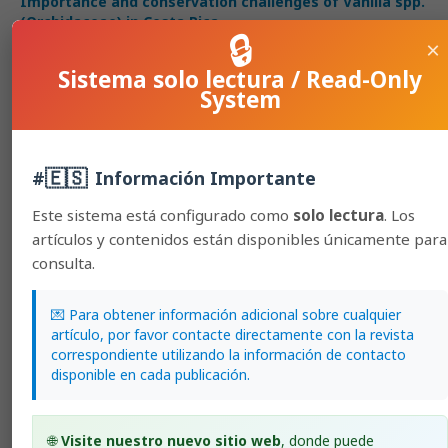
Importance and conservation challenges of Vanilla spp.
(Orchidaceae) in Costa Rica.
🔒
×
José Bernal Azofeifa-Bolaños, Amelia Paniagua-Vásquez, José
Antonio García-García
Sistema solo lectura / Read-Only
189-202
System
PDF (Español (España))
HTML (Español (España))
🇪🇸
#
Información Importante
Este sistema está configurado como
solo lectura
. Los
Short Communication
artículos y contenidos están disponibles únicamente para
consulta.
Nitrogen balance on Costa Rican dairy farms.
José Pablo Jiménez-Castro, Jorge Alberto Elizondo-Salazar
151-160
💌 Para obtener información adicional sobre cualquier
artículo, por favor contacte directamente con la revista
PDF (Español (España))
correspondiente utilizando la información de contacto
disponible en cada publicación.
HTML (Español (España))
Technical and economic optimums in pork meat cuts in
🌐
Visite nuestro nuevo sitio web
, donde puede