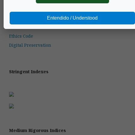
Author guidelines
Subscriptions
Entendido / Understood
Guide for Peer Reviewers
Ethics Code
Digital Preservation
Stringent Indexes
Medium Rigorous Indices