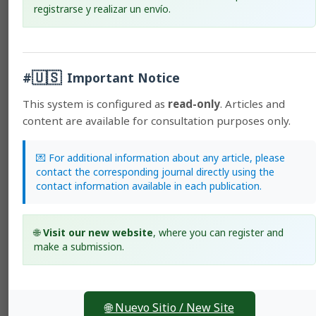
two regions of Mexico.
registrarse y realizar un envío.
Samuel Rebollar-Rebollar, Germán Gómez-Tenorio, Nicolás
Callejas-Juárez, Eugenio Guzmán-Soria, Juvencio Hernández-
Martínez
161-168
🇺🇸
#
Important Notice
PDF (Español (España))
This system is configured as
read-only
. Articles and
HTML (Español (España))
content are available for consultation purposes only.
Diseases and production of promising germplasm of
💌 For additional information about any article, please
beans under different seeding density.
contact the corresponding journal directly using the
Felipe Rafael Garcés-Fiallos, Álvaro Mauricio Vera-Alcívar
contact information available in each publication.
169-180
PDF (Español (España))
🌐
Visit our new website
, where you can register and
HTML (Español (España))
make a submission.
General Information
🌐 Nuevo Sitio / New Site
Usage policies