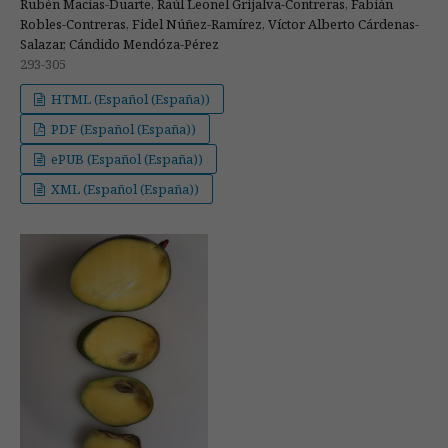
Rubén Macías-Duarte, Raúl Leonel Grijalva-Contreras, Fabián
Robles-Contreras, Fidel Núñez-Ramírez, Víctor Alberto Cárdenas-
Salazar, Cándido Mendóza-Pérez
293-305
HTML (Español (España))
PDF (Español (España))
ePUB (Español (España))
XML (Español (España))