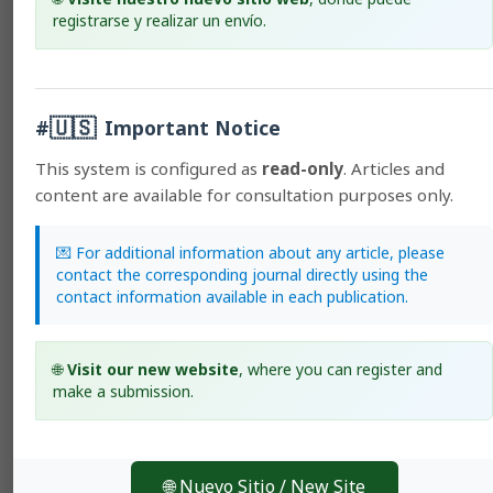
registrarse y realizar un envío.
🇺🇸
#
Important Notice
This system is configured as
read-only
. Articles and
content are available for consultation purposes only.
Uniformity trials simulation to determine the
💌 For additional information about any article, please
statistical power in yield rice trials
contact the corresponding journal directly using the
Jorge Claudio Vargas-Rojas
contact information available in each publication.
196-208
HTML (Español (España))
🌐
Visit our new website
, where you can register and
PDF (Español (España))
make a submission.
ePUB (Español (España))
XML (Español (España))
🌐 Nuevo Sitio / New Site