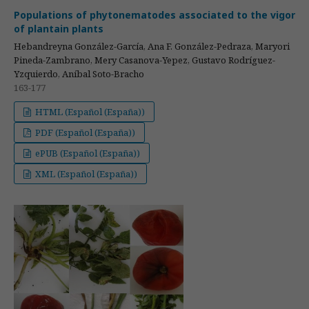
Populations of phytonematodes associated to the vigor
of plantain plants
Hebandreyna González-García, Ana F. González-Pedraza, Maryori
Pineda-Zambrano, Mery Casanova-Yepez, Gustavo Rodríguez-
Yzquierdo, Aníbal Soto-Bracho
163-177
HTML (Español (España))
PDF (Español (España))
ePUB (Español (España))
XML (Español (España))