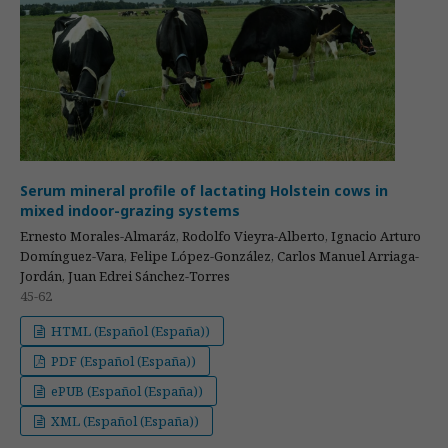
Serum mineral profile of lactating Holstein cows in
mixed indoor-grazing systems
Ernesto Morales-Almaráz, Rodolfo Vieyra-Alberto, Ignacio Arturo
Domínguez-Vara, Felipe López-González, Carlos Manuel Arriaga-
Jordán, Juan Edrei Sánchez-Torres
45-62
HTML (Español (España))
PDF (Español (España))
ePUB (Español (España))
XML (Español (España))