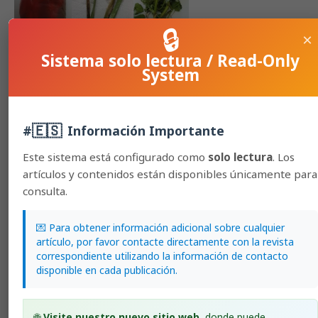
🔒
×
Sistema solo lectura / Read-Only
System
Raoultella terrigena and Pectobacterium carotovorum
in vegetables in two provinces of Costa Rica
Diego Cubero-Agüero, Laura Brenes-Guillén, Daniela Vidaurre -
🇪🇸
#
Información Importante
Barahona, Lorena Uribe-Lorío
178-195
Este sistema está configurado como
solo lectura
. Los
artículos y contenidos están disponibles únicamente para
HTML (Español (España))
consulta.
PDF (Español (España))
ePUB (Español (España))
💌 Para obtener información adicional sobre cualquier
XML (Español (España))
artículo, por favor contacte directamente con la revista
correspondiente utilizando la información de contacto
disponible en cada publicación.
🌐
Visite nuestro nuevo sitio web
, donde puede