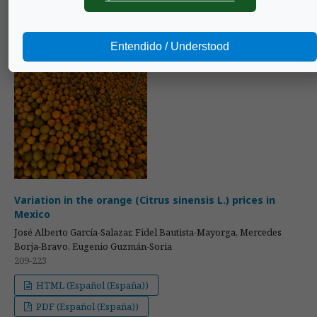
Entendido / Understood
Variation in the orange (Citrus sinensis L.) prices in
Mexico
José Alberto García-Salazar, Fidel Bautista-Mayorga, Mercedes
Borja-Bravo, Eugenio Guzmán-Soria
209-223
HTML (Español (España))
PDF (Español (España))