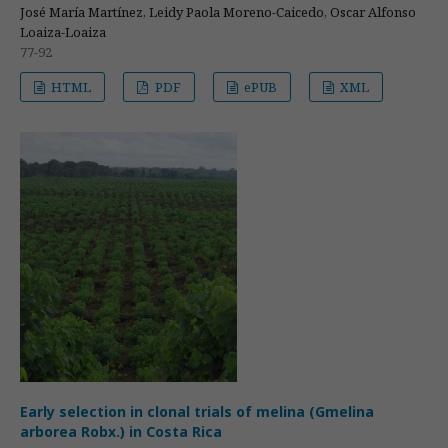
José María Martínez, Leidy Paola Moreno-Caicedo, Oscar Alfonso
Loaiza-Loaiza
77-92
HTML
PDF
ePUB
XML
Early selection in clonal trials of melina (Gmelina
arborea Robx.) in Costa Rica