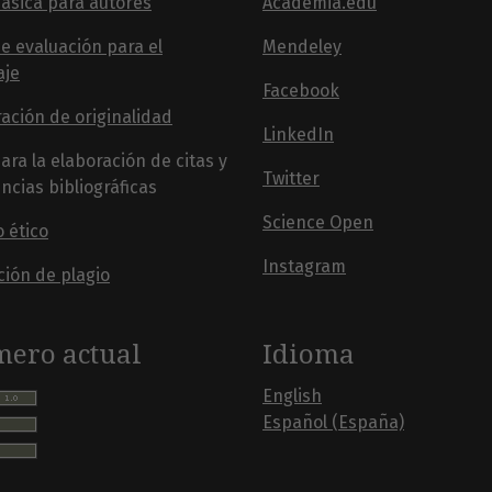
ásica para autores
Academia.edu
e evaluación para el
Mendeley
aje
Facebook
ación de originalidad
LinkedIn
ara la elaboración de citas y
Twitter
ncias bibliográficas
Science Open
 ético
Instagram
ción de plagio
ero actual
Idioma
English
Español (España)