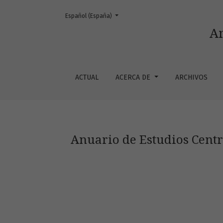
Cambiar el idioma. El actual es:
Español (España)
Anuario de Estudios Centroamericanos 1974-
An
ACTUAL
ACERCA DE
ARCHIVOS
Anuario de Estudios Centr