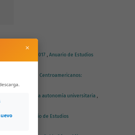
×
afixia Editorial, 2017
,
Anuario de Estudios
uario de Estudios Centroamericanos:
descarga.
 y la defensa de la autonomía universitaria
,
s
nuevo
u análisis
,
Anuario de Estudios