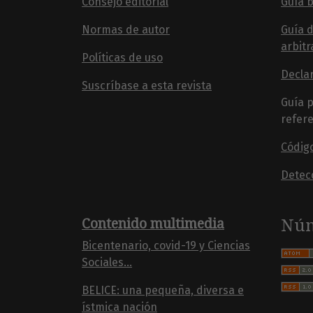
Consejo editorial
Guía b
Normas de autor
Guía d
arbitr
Políticas de uso
Declar
Suscríbase a esta revista
Guía p
refere
Código
Detec
Contenido multimedia
Núm
Bicentenario, covid-19 y Ciencias
Sociales...
BELICE: una pequeña, diversa e
ístmica nación