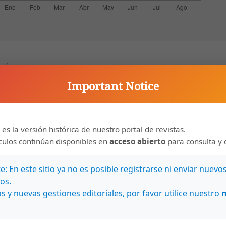
r/a
Important Notice
. Guatemala: Un edificio de 5 pisos. Ciudad de Guatemala: Cat
a Rica y sus crisis en el periodo de postguerra: 1948-1984
,
An
 es la versión histórica de nuestro portal de revistas.
l. 11, No. 1 (1985)
ículos continúan disponibles en
acceso abierto
para consulta y 
a Rica, la enseñanza del marxismo en los Estudios Generales
: En este sitio ya no es posible registrarse ni enviar nuevo
ol. 44 (2018): Anuario de Estudios Centroamericanos
os.
s y nuevas gestiones editoriales, por favor utilice nuestro
acia y su consolidación en Centroamérica: un enfoque para s
Centroamericanos, Vol. 28 (2002)