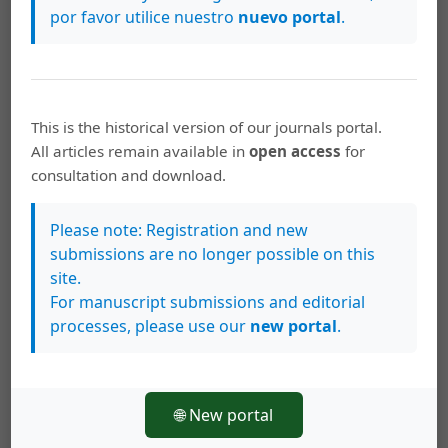
Anuario de Estudios Centroamericanos
por favor utilice nuestro
nuevo portal
.
Jorge Rovira Mas,
Anuario de Estudios
Centroamericanos 1974-2014: una perspectiva
sobre cuatro décadas de labor
,
Anuario de
Estudios Centroamericanos: Anuario de
This is the historical version of our journals portal.
Estudios Centroamericanos, Vol. 40 (2014)
All articles remain available in
open access
for
consultation and download.
>
>>
Please note: Registration and new
submissions are no longer possible on this
site.
Artículos similares
For manuscript submissions and editorial
Randall Andrés Chaves Zamora,
¡No más
processes, please use our
new portal
.
hippies! Identidad juvenil, memoria y pánico
en la Guerra Fría: el mayo de 1968 en Costa
Rica
,
Anuario de Estudios Centroamericanos:
🌐 New portal
Vol. 46 (2020): Volumen 46 (enero-diciembre)