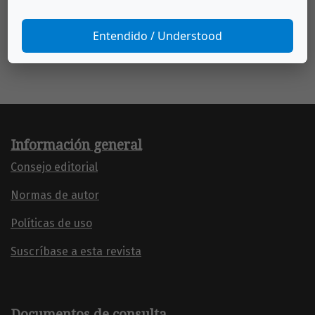
También puede {advancedSearchLink} para este
artículo.
Entendido / Understood
Información general
Consejo editorial
Normas de autor
Políticas de uso
Suscríbase a esta revista
Documentos de consulta