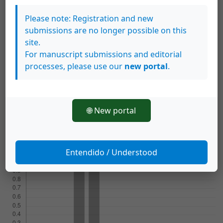
Please note: Registration and new
Cómo citar
submissions are no longer possible on this
site.
Espinoza González, J., Lupíañez Gómez, J. L., & Segovia Alex, I.
(2019). Diseño de un instrumento de invención de problemas
For manuscript submissions and editorial
para caracterizar el talento matemático.
Revista De Ciencia Y
processes, please use our
new portal
.
Tecnología
,
34
(2). Recuperado a partir de
https://archivo.revistas.ucr.ac.cr/index.php/cienciaytecnologia/ar
ticle/view/36626
🌐 New portal
Más formatos de cita
Descargas
Entendido / Understood