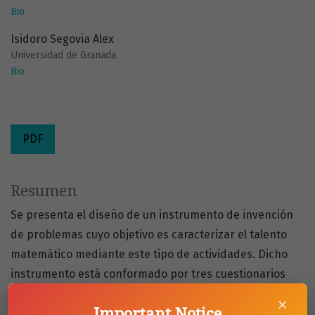
Bio
Isidoro Segovia Alex
Universidad de Granada
Bio
PDF
Resumen
Se presenta el diseño de un instrumento de invención
de problemas cuyo objetivo es caracterizar el talento
matemático mediante este tipo de actividades. Dicho
instrumento está conformado por tres cuestionarios
que contienen en total diez tareas de invención de
×
Important Notice
problemas, las cuales fueron aplicadas en un estudio