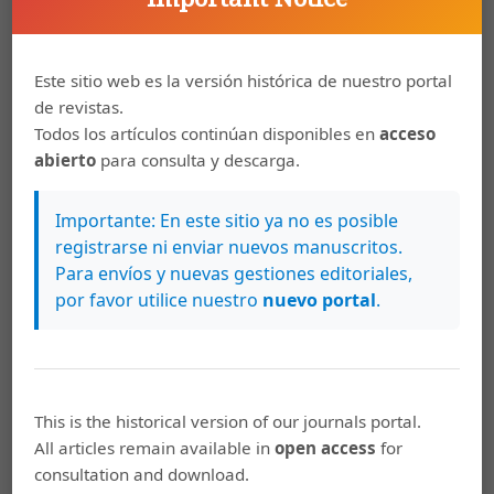
piloto a dos grupos de estudiantes de secundaria, uno
considerado con talento matemático y otro de un
Este sitio web es la versión histórica de nuestro portal
colegio público normal. Para el diseño del instrumento
de revistas.
se realizó una revisión de literatura relacionada con los
Todos los artículos continúan disponibles en
acceso
procesos de invención de problemas, la clasificación y
abierto
para consulta y descarga.
diseño de tareas de invención de problemas, así como
las características del talento matemático asociadas
Importante: En este sitio ya no es posible
con este tipo de actividades. Los resultados del estudio
registrarse ni enviar nuevos manuscritos.
Para envíos y nuevas gestiones editoriales,
permitieron realizar ajustes al instrumento, en relación
por favor utilice nuestro
nuevo portal
.
con el tipo de tarea propuesta, las indicaciones, el
enunciado y el tiempo estipulado para completarla. De
igual forma permitió identificar trece características del
talento claves para la invención de problemas y en cada
This is the historical version of our journals portal.
una de ellas tres niveles de dominio que permitirán
All articles remain available in
open access
for
caracterizar el talento matemático.
consultation and download.