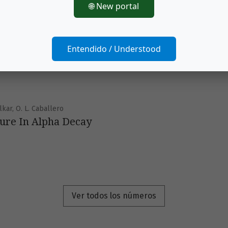
🌐 New portal
lkar
ent Cluster Decay Half-Lives
Entendido / Understood
lkar, O. L. Caballero
ture In Alpha Decay
Ver todos los números