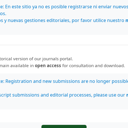
l Neutron Detectors
: En este sitio ya no es posible registrarse ni enviar nuevo
os.
s y nuevas gestiones editoriales, por favor utilice nuestro
lkar, M. Nowakowski
s on Nuclear Masses, Reactions and Abundance
storical version of our journals portal.
emain available in
open access
for consultation and download.
te: Registration and new submissions are no longer possibl
. Rodríguez-Jirón, Mariela A. Porras-Chaverri
cript submissions and editorial processes, please use our
NT4 based Monte Carlo code for voxelized geomet
phy dosimetry