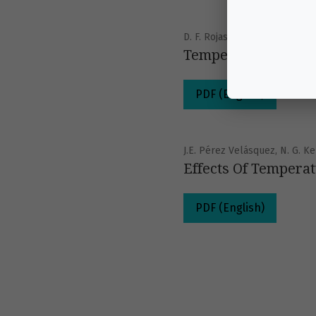
D. F. Rojas-Gamboa , N. G. Ke
Temperature-Depend
PDF (English)
J.E. Pérez Velásquez, N. G. Ke
Effects Of Tempera
PDF (English)