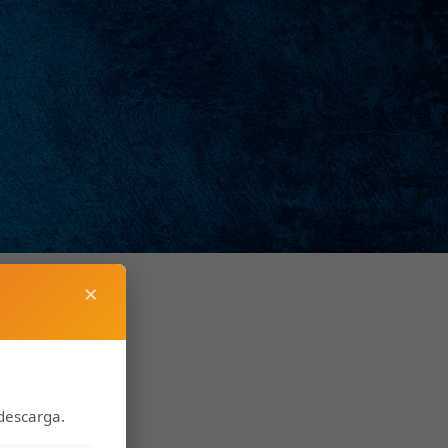
×
descarga.
. J. Nemanich