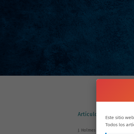
Artículos
Este sitio web
Todos los art
J. Holmes , J. Brown, F. A. Koe