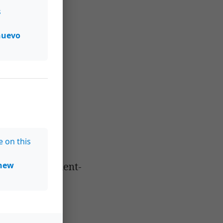
s
nuevo
s
e on this
new
ries for patient-