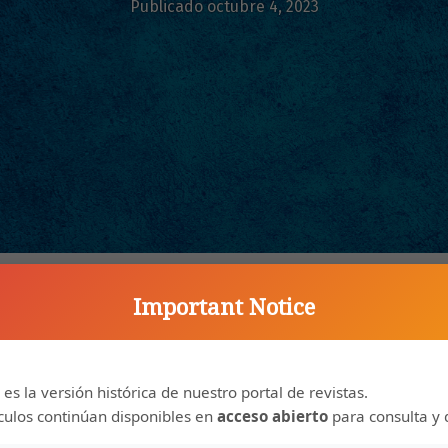
Publicado octubre 4, 2023
Important Notice
 es la versión histórica de nuestro portal de revistas.
ículos continúan disponibles en
acceso abierto
para consulta y 
ck, H. Johnson, M. K. Benipal, A. Zaniewski, R. Alarcon, S. M. Goodnick, R