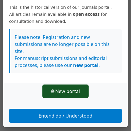
This is the historical version of our journals portal.
profesores de Educación General Básica es insuficiente
All articles remain available in
open access
for
para sentar una buena estructura conceptual de los
consultation and download.
maestros en esta área. Existe un impulso por capacitar
a los maestros pero sin la debida estructuración y
Please note: Registration and new
supervisión. Los esfuerzos aislados y particulares no
submissions are no longer possible on this
han logrado convertirse en una verdadera política de
site.
Estado que traspasando a los gobiernos de turno logre
For manuscript submissions and editorial
processes, please use our
new portal
.
darle a la educación en matemáticas el sitial que le
corresponde como el motor de la transformación
científica y tecnológica del país.
🌐 New portal
Palabras clave
Educación
Matemática
Formación Inicial y Continua
Entendido / Understood