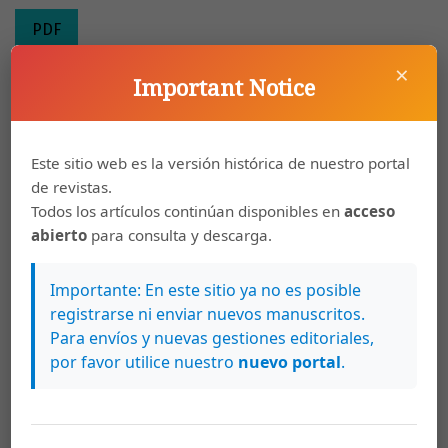
PDF
×
Important Notice
Resumen
Esta investigación pretende visibilizar la condición de la
Este sitio web es la versión histórica de nuestro portal
formación inicial y continua de los profesores de
de revistas.
matemática en nuestro país desde la época republicana
Todos los artículos continúan disponibles en
acceso
hasta la fecha. Dicha formación en Ecuador no ha
abierto
para consulta y descarga.
seguido una ruta clara de evolución y conceptualización
debido al divorcio histórico entre las políticas
Importante: En este sitio ya no es posible
gubernamentales y la realidad educativa. Aunque las
registrarse ni enviar nuevos manuscritos.
evaluaciones de los docentes de instituciones públicas
Para envíos y nuevas gestiones editoriales,
por favor utilice nuestro
nuevo portal
.
muestran un grave problema a nivel de dominio de
contenidos, las reformas gubernamentales apuntan a
reforzar la práctica y la formación ciudadana. El
componente cognitivo de matemáticas para los