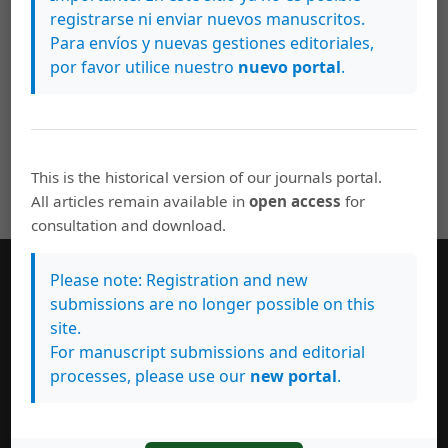
la revista. Esto también permitirá a la revista conseguir
registrarse ni enviar nuevos manuscritos.
un cierto nivel de soporte y número de lectores/as.
Para envíos y nuevas gestiones editoriales,
por favor utilice nuestro
nuevo portal
.
Consulte la
Política de Privacidad
de la revista, que
asegura a los/as lectores/as que su nombre y dirección
de correo-e no serán usados para otros propósitos.
This is the historical version of our journals portal.
All articles remain available in
open access
for
consultation and download.
Please note: Registration and new
Idioma
submissions are no longer possible on this
site.
English
For manuscript submissions and editorial
Português (Brasil)
processes, please use our
new portal
.
Español (España)