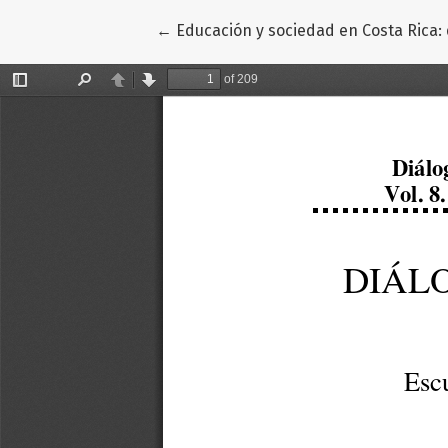
Volver a los detalles del artículo
←
Educación y sociedad en Costa Rica: 