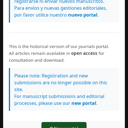
registrarse ni enviar nuevos manuscritos.
ramas y problemáticas de la historiografía
Para envíos y nuevas gestiones editoriales,
iberoamericana y mundial; encargado de asesorar,
por favor utilice nuestro
nuevo portal
.
valorar, evaluar y recomendar las distintas directrices y
publicaciones de esta revista.
This is the historical version of our journals portal.
All articles remain available in
open access
for
Diálogos en Facebook
consultation and download.
Please note: Registration and new
submissions are no longer possible on this
site.
For manuscript submissions and editorial
processes, please use our
new portal
.