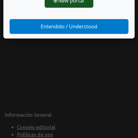
🌐 New portal
Entendido / Understood
Información General
Consejo editorial
Políticas de uso