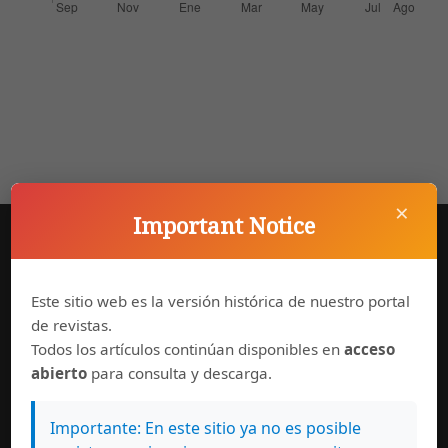
×
Important Notice
Consejo Editorial
Este sitio web es la versión histórica de nuestro portal
Órgano interno encargado de la recepción, análisis y
de revistas.
asignación de evaluadores internos y externos, de los
Todos los artículos continúan disponibles en
acceso
aportes y/o documentos que ingresan a esta Revista.
abierto
para consulta y descarga.
Consejo Asesor Internacional
Importante: En este sitio ya no es posible
Grupo de investigadores de alto nivel en diferentes