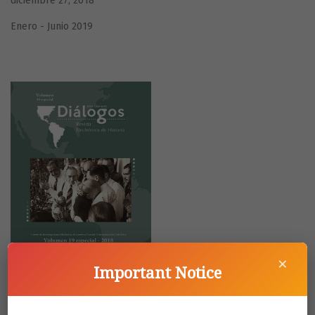
diciembre 27, 2018
Enero - Junio 2019
×
Important Notice
Vol. 19 (2018) Volumen Especial