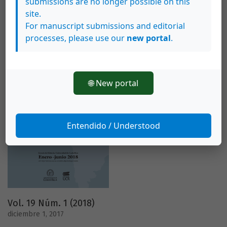
submissions are no longer possible on this
site.
For manuscript submissions and editorial
processes, please use our
new portal
.
🌐 New portal
Entendido / Understood
Vol. 19 Núm. 1 (2018)
diciembre 1, 2017