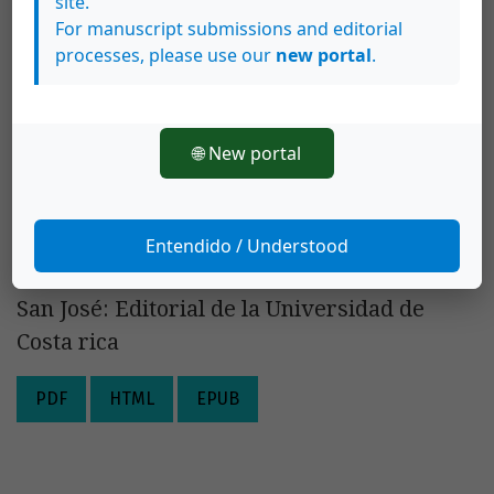
site.
For manuscript submissions and editorial
processes, please use our
new portal
.
Reseñas
🌐 New portal
David Díaz Arias
154-156
Comentario del libro: Sáenz, G. (2018). El
coleccionismo estatal de las artes visuales
Entendido / Understood
en Costa Rica y sus narrativas (1950-2006).
San José: Editorial de la Universidad de
Costa rica
PDF
HTML
EPUB