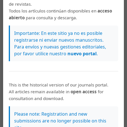
de revistas.
Inmaculada Concepción de La Cañada
Todos los artículos continúan disponibles en
acceso
(Provincia de Maracaibo) a fines del siglo
abierto
para consulta y descarga.
XVIII y principios del siglo XIX
Importante: En este sitio ya no es posible
registrarse ni enviar nuevos manuscritos.
PDF
EPUB
HTML
Para envíos y nuevas gestiones editoriales,
por favor utilice nuestro
nuevo portal
.
Luiz Felipe Viel Moreira
130-153
A Guerra do Paraguai: Memórias e
experiências de oficiais da marinha
This is the historical version of our journals portal.
brasileira do Império à República
All articles remain available in
open access
for
Positivista: Memórias e experiências de
consultation and download.
oficiais da marinha brasileira do Império à
República Positivista
Please note: Registration and new
submissions are no longer possible on this
HTML
EPUB
PDF