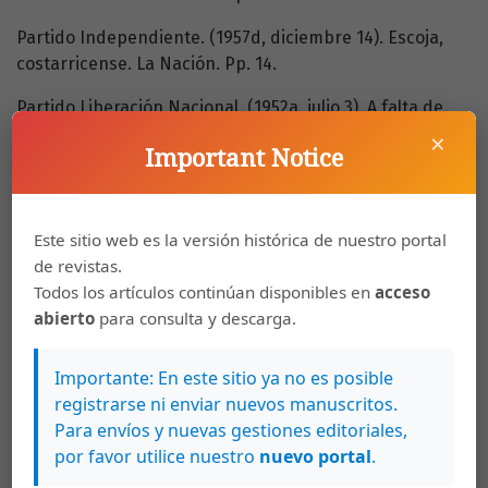
Partido Independiente. (1957d, diciembre 14). Escoja,
costarricense. La Nación. Pp. 14.
Partido Liberación Nacional. (1952a, julio 3). A falta de
contenido ideológico las campañas de nuestros
×
Important Notice
enemigos se desvían hacia el insulto y la mentira. La
República. Pp. 12-13.
Partido Liberación Nacional. (1952b, julio 16). Política
Este sitio web es la versión histórica de nuestro portal
figuerista de apoyo al empresario, al productor. La
de revistas.
República. Pp. 8-9.
Todos los artículos continúan disponibles en
acceso
abierto
para consulta y descarga.
Partido Liberación Nacional. (1952c, julio 29). La banca
nacional al servicio del pueblo. La República. Pp. 12-13.
Importante: En este sitio ya no es posible
Partido Liberación Nacional. (1953a, julio 2). La doctrina
registrarse ni enviar nuevos manuscritos.
elenista. La República. Pp. 7.
Para envíos y nuevas gestiones editoriales,
por favor utilice nuestro
nuevo portal
.
Partido Liberación Nacional. (1953b, julio 4). El momento