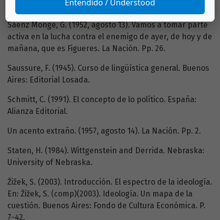
Entendido / Understood
Argentina: Nueva Visión.
Sáenz Monge, G. (1952, agosto 13). Vamos a tomar parte
activa en la lucha contra el enemigo de ayer, de hoy y de
mañana, que es Figueres. La Nación. Pp. 26.
Saussure, F. (1945). Curso de lingüística general. Buenos
Aires: Editorial Losada.
Schmitt, C. (1991). El concepto de lo político. España:
Alianza Editorial.
Un acento extraño. (1957, agosto 14). La Nación. Pp. 2.
Staten, H. (1984). Wittgenstein and Derrida. Nebraska:
University of Nebraska.
Žižek, S. (2003). Introducción. El espectro de la ideología.
En: Žižek, S. (comp)(2003). Ideología. Un mapa de la
cuestión. Buenos Aires: Fondo de Cultura Económica. P.
7-42.