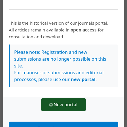
culminante. La República. Pp. 10.
Partido Liberación Nacional. (1953c, julio 23). Discurso
del Diputado Lic. Don Ramón Arroyo Blanco. La
This is the historical version of our journals portal.
República. Pp. 10.
All articles remain available in
open access
for
consultation and download.
Partido Liberación Nacional. (1958, enero 19). ¿Por qué
Liberación es el partido del pueblo? La República. Pp. 22.
Please note: Registration and new
Partido Unión Nacional. (1958a, enero 7). A los
submissions are no longer possible on this
costarricenses, en el mes decisivo de la victoria. La
site.
Nación. Pp. 9.
For manuscript submissions and editorial
processes, please use our
new portal
.
Partido Unión Nacional. (1958b, enero 9). A los
costarricenses, en el mes decisivo de la victoria. La
Nación. Pp. 2.
🌐 New portal
Quesada Ch., W. (1957, enero 12). Carta al Partido
Liberación Nacional. La Nación. Pp. 4.
Rancière, J. (2007). El desacuerdo. Política y filosofía.