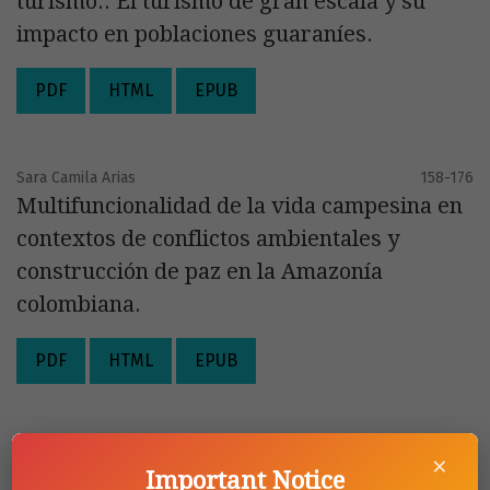
turismo.: El turismo de gran escala y su
impacto en poblaciones guaraníes.
PDF
HTML
EPUB
Sara Camila Arias
158-176
Multifuncionalidad de la vida campesina en
contextos de conflictos ambientales y
construcción de paz en la Amazonía
colombiana.
PDF
HTML
EPUB
Juan Infante-Amate, Alexander Urrego Mesa,
177-214
×
Enric Tello Aragay
Important Notice