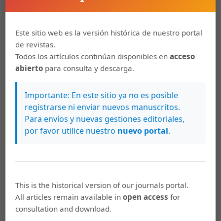
Las venas abiertas de América Latina en la
era del Antropoceno: Un estudio biofísico
del comercio exterior (1900-2016)
Este sitio web es la versión histórica de nuestro portal
de revistas.
Todos los artículos continúan disponibles en
acceso
PDF
HTML
EPUB
abierto
para consulta y descarga.
Importante: En este sitio ya no es posible
Pedro Alarcon
215-236
registrarse ni enviar nuevos manuscritos.
Revisitando el pensamiento ambiental
Para envíos y nuevas gestiones editoriales,
latinoamericano: la polifonía del buen vivir
por favor utilice nuestro
nuevo portal
.
PDF
HTML
EPUB
This is the historical version of our journals portal.
Javier Aleman Iglesias
237-246
All articles remain available in
open access
for
Puerto Rico: El colapso de un país. Una
consultation and download.
reflexión inicial sobre el debacle de la