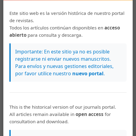
Bolaños,
Tesis de la Escuela de Historia,
Universidad de Costa Rica 1946-1999.
,
Diálogos.
Este sitio web es la versión histórica de nuestro portal
Revista Electrónica de Historia: Vol. 1 Núm. 1
de revistas.
(1999)
Todos los artículos continúan disponibles en
acceso
abierto
para consulta y descarga.
Ronald Eduardo Díaz Bolaños,
"Quiero que la
gimnástica tome bastante incremento"Los
Importante: En este sitio ya no es posible
orígenes de la gimnasia como actividad física
registrarse ni enviar nuevos manuscritos.
en Costa Rica (1855 - 1949)
,
Diálogos. Revista
Para envíos y nuevas gestiones editoriales,
Electrónica de Historia: Vol. 12 Núm. 1 (2011)
por favor utilice nuestro
nuevo portal
.
Ronald Eduardo Díaz Bolaños, Flora Julieta
Solano Chaves,
“Bibliografía. Obras Publicadas
en el Extranjero Acerca de la República de Costa
Rica Durante el Siglo XIX”. Notas Compiladas y
This is the historical version of our journals portal.
Ordenadas por el Prof. Paul Biolley Matthey
All articles remain available in
open access
for
(1902)
,
Diálogos. Revista Electrónica de
consultation and download.
Historia: Vol. 10 Núm. 1 (2009)