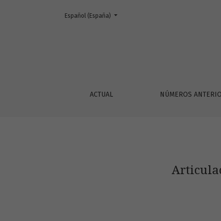
Cambiar el idioma. El actual es:
Español (España)
Articulación entre comercio internacional y 
ACTUAL
NÚMEROS ANTERI
Articula