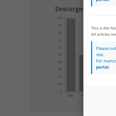
Descargas
This is the hi
All articles r
Please no
site.
For manus
portal
.