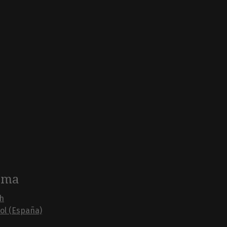
oma
sh
ol (España)