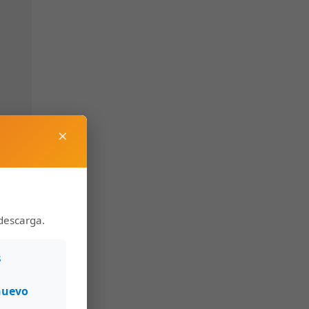
×
descarga.
s
nuevo