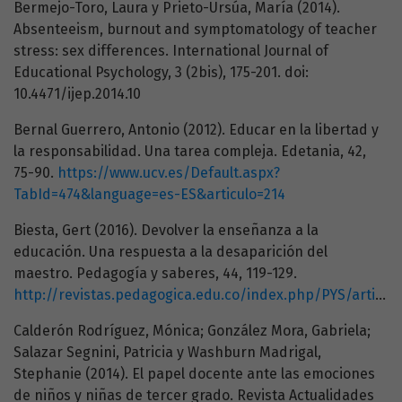
Bermejo-Toro, Laura y Prieto-Ursúa, María (2014).
Absenteeism, burnout and symptomatology of teacher
stress: sex differences. International Journal of
Educational Psychology, 3 (2bis), 175-201. doi:
10.4471/ijep.2014.10
Bernal Guerrero, Antonio (2012). Educar en la libertad y
la responsabilidad. Una tarea compleja. Edetania, 42,
75-90.
https://www.ucv.es/Default.aspx?
TabId=474&language=es-ES&articulo=214
Biesta, Gert (2016). Devolver la enseñanza a la
educación. Una respuesta a la desaparición del
maestro. Pedagogía y saberes, 44, 119-129.
http://revistas.pedagogica.edu.co/index.php/PYS/article/view/4069
Calderón Rodríguez, Mónica; González Mora, Gabriela;
Salazar Segnini, Patricia y Washburn Madrigal,
Stephanie (2014). El papel docente ante las emociones
de niños y niñas de tercer grado. Revista Actualidades