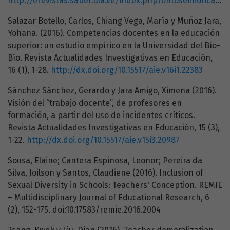
http://erevistas.saber.ula.ve/index.php/ontosemiotica/article/view/5346/5132
Salazar Botello, Carlos, Chiang Vega, María y Muñoz Jara,
Yohana. (2016). Competencias docentes en la educación
superior: un estudio empírico en la Universidad del Bío-
Bío. Revista Actualidades Investigativas en Educación,
16 (1), 1-28.
http://dx.doi.org/10.15517/aie.v16i1.22383
Sánchez Sánchez, Gerardo y Jara Amigo, Ximena (2016).
Visión del “trabajo docente”, de profesores en
formación, a partir del uso de incidentes críticos.
Revista Actualidades Investigativas en Educación, 15 (3),
1-22.
http://dx.doi.org/10.15517/aie.v15i3.20987
Sousa, Elaine; Cantera Espinosa, Leonor; Pereira da
Silva, Joilson y Santos, Claudiene (2016). Inclusion of
Sexual Diversity in Schools: Teachers' Conception. REMIE
– Multidisciplinary Journal of Educational Research, 6
(2), 152-175. doi:10.17583/remie.2016.2004