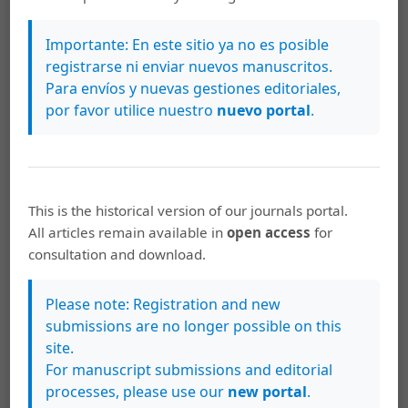
677.
http://dx.doi.org/10.1590/S1413-24782015206206
González-Luis, M. Lourdes (2015). Tarimas en resistencia:
Importante: En este sitio ya no es posible
la responsabilidad docente con otro proyecto de
registrarse ni enviar nuevos manuscritos.
mundo. Revista Colombiana de Educación, 68, 41-63.
Para envíos y nuevas gestiones editoriales,
http://www.scielo.org.co/scielo.php?pid=S0120-
por favor utilice nuestro
nuevo portal
.
39162015000100003&script=sci_abstract&tlng=es
Heredia Soberanis, Norma y Martínez Rodríguez, Juan
(2014). Justicia educativa: nociones, teorías y reflexiones
para el desarrollo de prácticas escolares justas.
This is the historical version of our journals portal.
Educación y Ciencia, 3 (7), 21-33.
All articles remain available in
open access
for
http://www.educacionyciencia.org/index.php/educacionyciencia/article/view/304/pdf_6
consultation and download.
Hernández, Roberto; Fernández, Carlos y Baptista, Pilar
Please note: Registration and new
(2014). Metodología de la Investigación (6a ed). México:
submissions are no longer possible on this
Mc Graw Hill.
site.
Hirsch Adler, Ana (2005). Construcción de una escala de
For manuscript submissions and editorial
actitudes sobre ética profesional, Revista Electrónica de
processes, please use our
new portal
.