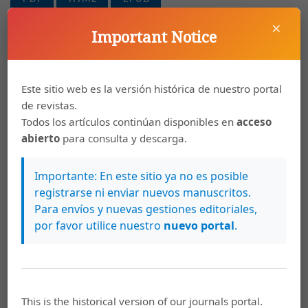
×
Important Notice
Patricia Posso Restrepo
312-327
El valor de la solidaridad en los currículos
Este sitio web es la versión histórica de nuestro portal
de comunicación en la Universidad
de revistas.
Cooperativa de Colombia
Todos los artículos continúan disponibles en
acceso
abierto
para consulta y descarga.
PDF
HTML
EPUB
Importante: En este sitio ya no es posible
registrarse ni enviar nuevos manuscritos.
Olga Alicia Gallardo Milanés, Cristina Satiê de
328-344
Para envíos y nuevas gestiones editoriales,
Olivera Pátaro, Frank Antonio Mezzomo
por favor utilice nuestro
nuevo portal
.
Los estudiantes universitarios de
UNESPAR- Brasil y el desarrollo sostenible
PDF
HTML
EPUB
This is the historical version of our journals portal.