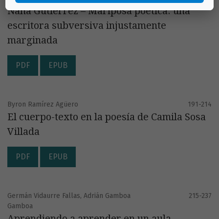
Nana Gutiérrez – Mariposa poética: una
escritora subversiva injustamente
marginada
PDF
EPUB
Byron Ramírez Agüero
191-214
El cuerpo-texto en la poesía de Camila Sosa
Villada
PDF
EPUB
Germán Vidaurre Fallas, Adrián Gamboa
215-237
Gamboa
Aprendiendo a aprender en un aula