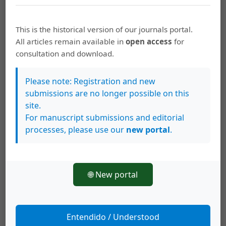
‘Invención’ del drama inexplicado: la prensa
italiana en el inicio de la Revolución
This is the historical version of our journals portal.
Mexicana. El asesinato de Francisco I.
All articles remain available in
open access
for
Madero (1913)
consultation and download.
PDF
EPUB
Please note: Registration and new
submissions are no longer possible on this
site.
María Daniela Moreno Vargas
145-164
For manuscript submissions and editorial
Feminismo, ciudadanía y la recepción del
processes, please use our
new portal
.
golpe de Estado chileno de 1973 en la
Alianza de Mujeres Costarricenses (AMC)
🌐 New portal
PDF
EPUB
Entendido / Understood
Daniel Rojas Pachas
165-190