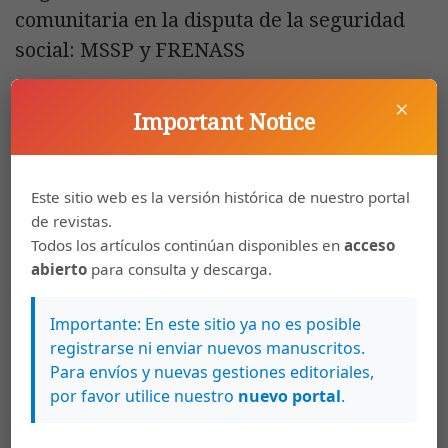
comunitaria en la disputa de la seguridad
social: MSSP y FRENASS
×
PDF
EPUB
Important Notice
Roberto Antonio Blanco Ramos
74-110
Este sitio web es la versión histórica de nuestro portal
Marginalidad avanzada y estigmatización
de revistas.
territorial en el Área Metropolitana de San
Todos los artículos continúan disponibles en
acceso
José. Estudios de caso de Alajuelita, Los
abierto
para consulta y descarga.
Guido y Pavas (1986-2011)
Importante: En este sitio ya no es posible
registrarse ni enviar nuevos manuscritos.
PDF
EPUB
Para envíos y nuevas gestiones editoriales,
por favor utilice nuestro
nuevo portal
.
Beatriz Gutiérrez Mueller
111-144