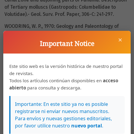
of Tertiary molluscs (Gastropods: Columbellidae to
Volutidae).- Geol. Surv. Prof. Paper, 306-C: 241-297.
WOODRING, W. P., 1970: Geology and Paleontology of
Canal Zone and adjoining parts of Panama. Description
×
of Tertiary molluscs (Gastropods: Eulimidae,
Important Notice
Marginellidaeto Helminthoglyptidae).- Geol. Surv. Prof.
Paper, 306-D: 299-452.
Este sitio web es la versión histórica de nuestro portal
WOODRING, W. P., 1973 (a): The Miocene Caribbean
de revistas.
faunal province and its subprovinces.- Verh.
Todos los artículos continúan disponibles en
acceso
Naturforsch. Ges. Basel, 84(1): 209-213.
abierto
para consulta y descarga.
WOODRING, W. P., 1973 (b): Geology and Paleontology of
Canal Zone and adjoining parts of Panama. Description
Importante: En este sitio ya no es posible
of Tertiary molluscs (Additions to gastropods,
registrarse ni enviar nuevos manuscritos.
pelecypods: Nuculidae to Mallaeidae).- Geol. Surv. Prof.
Para envíos y nuevas gestiones editoriales,
Paper, 306-E:453-539.
por favor utilice nuestro
nuevo portal
.
WOODRING, W. P., 1982: Geology and Paleontology of