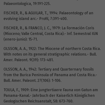
Palaeontologica, 19:191-225.
FISCHER, R., & AGUILAR, T., 1994: Palaeontology of an
evolving island arc.- Profil, 7:391-400.
FISCHER, R., & FRANCO, J. C., 1979: La Formación Coris
(Mioceno; Valle Central, Costa Rica).- Inf. Semestral IGN
(enero-junio): 15-71.
OLSSON, A. A., 1922: The Miocene of northern Costa Rica.
With notes on its general stratigraphic relations.- Bull.
Amer. Paleont. 9(39): 173-481.
OLSSON, A. A., 1942: Tertiary and Quarternary fossils
from the Burica Peninsula of Panama and Costa Rica.-
Bull. Amer. Paleont. 27(106): 1-106.
TOULA, F., 1909: Eine jungtertiaere Fauna von Gatun am
Panama-Kanal.- Jahrbuch der Kaiserlich Königlichen
Geologischen Reichsanstalt, 58: 673-760.