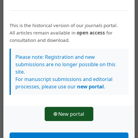
Canal Zone and adjoining parts of Panama. Description
of Tertiary molluscs (Pelecypods: Propeamussidae to
Cuspidariidae. Additions to families covered in P-306-E;
This is the historical version of our journals portal.
Additions to Gastropods; Cephalopods).- Geol. Surv. Prof.
All articles remain available in
open access
for
Paper, 306-F: 541-759.
consultation and download.
WOODRING, W. P., & MALAVASSI , E., 1961: Miocene
Please note: Registration and new
foraminifera, mollusks, and a barnacle from the Valle
submissions are no longer possible on this
Central, Costa Rica.- J. Paleont. 35(3): 489-497.
site.
For manuscript submissions and editorial
processes, please use our
new portal
.
Descargas
🌐 New portal