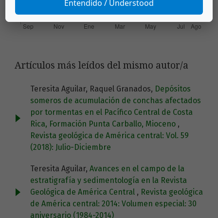
Entendido / Understood
Artículos más leídos del mismo autor/a
Teresita Aguilar, Raquel Granados,
Depósitos
someros de acumulación de conchas afectados
por tormentas en el Pacífico Central de Costa
Rica, Formación Punta Carballo, Mioceno
,
Revista geológica de América central: Vol. 59
(2018): Julio-Diciembre
Teresita Aguilar,
Avances en el campo de la
estratigrafía y sedimentología en la Revista
Geológica de América Central
,
Revista geológica
de América central: 2014: Volumen especial: 30
aniversario (1984-2014)