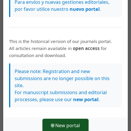
Para envíos y nuevas gestiones editoriales,
Compresión y dilatación norte-sur en el
por favor utilice nuestro
nuevo portal
.
suroeste del Valle Central, Costa Rica
PDF
This is the historical version of our journals portal.
All articles remain available in
open access
for
consultation and download.
Resúmenes de Tesis
Please note: Registration and new
submissions are no longer possible on this
Mario Alberto Gómez Venegas, Olman Arias Molina, Karen Zárate
Robleto, Sergio Castro Zúñiga, Wilfredo Rojas Quesada, Asdrúbal
site.
Vargas Sanabria
For manuscript submissions and editorial
Resumen de tesis
processes, please use our
new portal
.
PDF
🌐 New portal