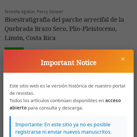
Teresita Aguilar, Percy Denyer
Bioestratigrafía del parche arrecifal de la
Quebrada Brazo Seco, Plio-Pleistoceno,
Limón, Costa Rica
PDF
×
Important Notice
Mauricio Darce, Beatriz Levi, Olav Nyström
Patrones químicos y origen del depósito de
Este sitio web es la versión histórica de nuestro portal
de revistas.
oro de La Libertad, Chontales, Nicaragua
Todos los artículos continúan disponibles en
acceso
abierto
para consulta y descarga.
PDF
Importante: En este sitio ya no es posible
registrarse ni enviar nuevos manuscritos.
Olman Arias, Percy Denyer