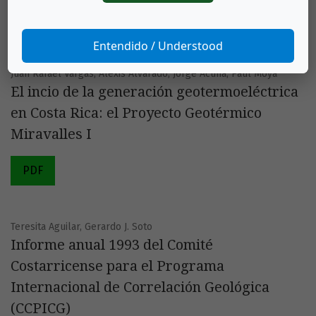
Notas Técnicas
Entendido / Understood
Juan Rafael Vargas, Alexis Alvarado, Jorge Acuña, Paul Moya
El incio de la generación geotermoeléctrica
en Costa Rica: el Proyecto Geotérmico
Miravalles I
PDF
Teresita Aguilar, Gerardo J. Soto
Informe anual 1993 del Comité
Costarricense para el Programa
Internacional de Correlación Geológica
(CCPICG)