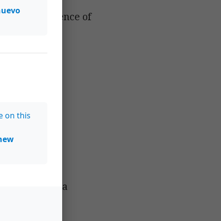
nuevo
clastic sequence of
e on this
new
Pacacua y Peña