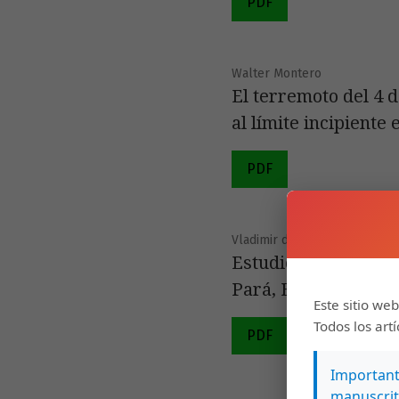
PDF
Walter Montero
El terremoto del 4 
al límite incipiente
PDF
Vladimir de Araújo Távora, Ja
Estudio de los fora
Pará, Brasil y su co
Este sitio web
Todos los art
PDF
Importante
manuscrit