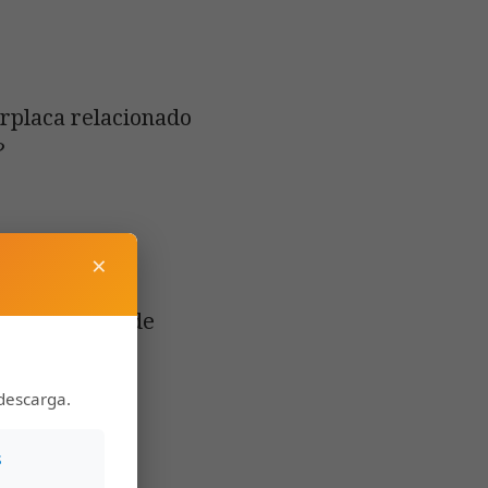
erplaca relacionado
?
×
ior), estado de
descarga.
s