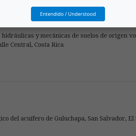
Entendido / Understood
 hidráulicas y mecánicas de suelos de origen vol
lle Central, Costa Rica
ico del acuífero de Guluchapa, San Salvador, El