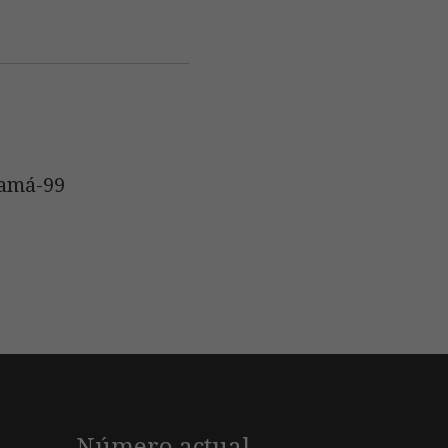
namá-99
Número actual