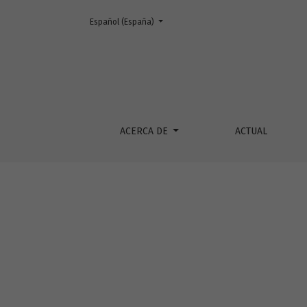
Cambiar el idioma. El actual es:
Español (España)
Vol. 22 (1999)
ACERCA DE
ACTUAL