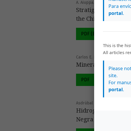
A. Aiuppa., S. G. Rotolo, I. M. V
Para envío
Stratigraphy, geoch
portal
.
the Chichontepec vo
PDF (English)
This is the hi
All articles r
Carlos E. Nelson, Jorge Gano
Mineralización de o
Please no
site.
PDF
For manus
portal
.
Asdrúbal Vargas, Rolando Mo
Hidrogeoquímica y 
Negra