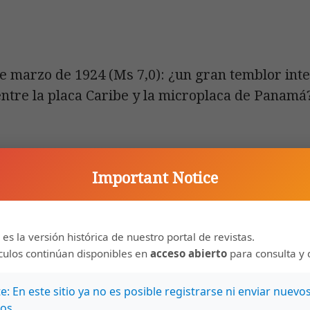
de marzo de 1924 (Ms 7,0): ¿un gran temblor int
 entre la placa Caribe y la microplaca de Panamá
Important Notice
ne Maria Garrafielo Fernandes
miníferos de la Formación Pirabas (Mioceno Infer
rrelación con faunas del Caribe
 es la versión histórica de nuestro portal de revistas.
ículos continúan disponibles en
acceso abierto
para consulta y 
: En este sitio ya no es posible registrarse ni enviar nuevo
os.