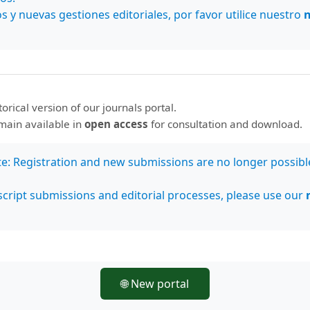
illa
s y nuevas gestiones editoriales, por favor utilice nuestro
emistry and geochronology of a Quaternary pyro
lcano, El Salvador
storical version of our journals portal.
emain available in
open access
for consultation and download.
za
ro en la franja aurífera de Veraguas, Panamá
te: Registration and new submissions are no longer possibl
cript submissions and editorial processes, please use our
ra Ch.
producción de manantiales en las formaciones 
🌐 New portal