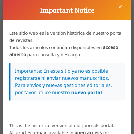
×
Covey, S. R. (2003). Los siete hábitos de la gente
Important Notice
altamente efectiva. Buenos Aires: Paidós.
Chiavenato, I. (2001). Administración de recursos
Este sitio web es la versión histórica de nuestro portal
humanos. México: Lily Solano.
de revistas.
Todos los artículos continúan disponibles en
acceso
Chiavenato, I. (2002). Gestión del talento humano.
abierto
para consulta y descarga.
Colombia: MxGraw-Hill Interamericana.
Delgrosso, A. (2012). El humor como recurso didáctico:
Importante: En este sitio ya no es posible
Análisis de los juegos de palabras de Sendra desde el
registrarse ni enviar nuevos manuscritos.
punto de vista de la lingüística estructural. (Jornadas de
Para envíos y nuevas gestiones editoriales,
Intercambio en Investigación Educativa y
por favor utilice nuestro
nuevo portal
.
Psicopedagogía). Recuperado en:
http://www.uai.edu.ar/facultades/desarrollo-
e-
investigacion-educativos/jornadas-de-intercambio-e
investigacion/Analisis%20del%20
juego%20de%20las%20palabras.pdf
This is the historical version of our journals portal.
All articles remain available in
open access
for