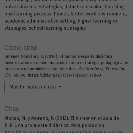
universitaria o estrategias
didáctica escolar
Teaching
and learning process
humor
better work environment
academic administrative setting
higher learning or
strategies
school learning strategies
Cómo citar
Jiménez González, K. (2014). El humor desde la didáctica
universitaria: un medio innovador como estrategia pedagógica en
la carrera de administración educativa.
Gestión De La Educación
,
5
(1), 65–96. https://doi.org/10.15517/rge.v5i1.17843
Más formatos de cita
Citas
Alonso, M. y Moreno, P. (2013). El humor en el aula de
ELE: Una propuesta didáctica. Recuperado en:
http://cvc.cervantes.es/ensenanza/biblioteca_ele/publicaciones_centros/PDF/oran_2013/21_