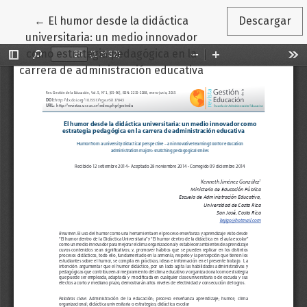
Volver a los detalles del artículo
←
El humor desde la didáctica
Descargar
universitaria: un medio innovador
como estrategia pedagógica en la
carrera de administración educativa