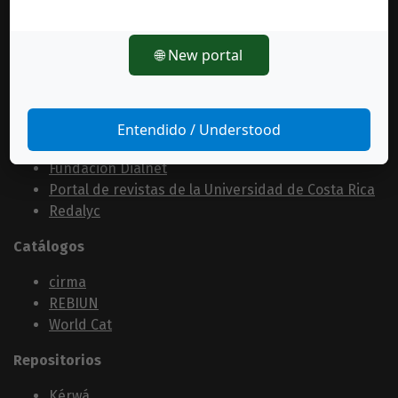
Redalyc
Red Iberoamericana de Innovación y Conocimiento
🌐 New portal
Cientí­fico
Scielo
Sudoc
Entendido / Understood
Portales
Fundación Dialnet
Portal de revistas de la Universidad de Costa Rica
Redalyc
Catálogos
cirma
REBIUN
World Cat
Repositorios
Kérwá