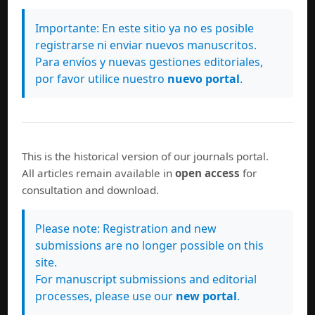
CORE
Importante: En este sitio ya no es posible
Dimensions
registrarse ni enviar nuevos manuscritos.
ISIDORE
Para envíos y nuevas gestiones editoriales,
OpenAire
por favor utilice nuestro
nuevo portal
.
Semantic Scholar
Directorios
Directory of Open Access Journals
This is the historical version of our journals portal.
Journals for Free
All articles remain available in
open access
for
Sicultura
consultation and download.
Ulrich´s Web Global Serials Directory
Please note: Registration and new
Índices
submissions are no longer possible on this
Actualidad Iberoamericana
site.
Emerging Sources Citation Index (ESCI)
For manuscript submissions and editorial
ERIHPLUS
processes, please use our
new portal
.
Hispanic American Periodicals Index