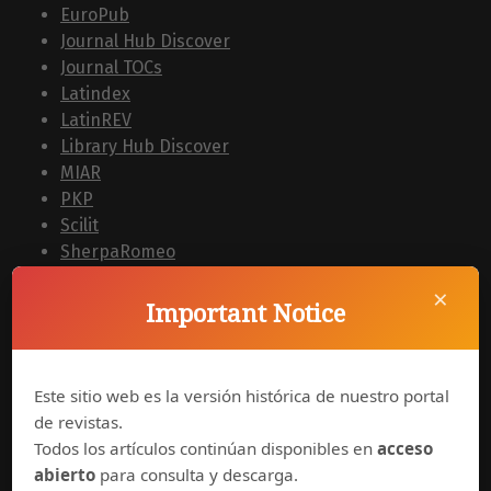
EuroPub
Journal Hub Discover
Journal TOCs
Latindex
LatinREV
Library Hub Discover
MIAR
PKP
Scilit
SherpaRomeo
TIB
×
Zeitschriften Datenbank
Important Notice
Zentralinstitut für Kunstgeschichte - Library
Buscadores
Este sitio web es la versión histórica de nuestro portal
BASE
de revistas.
Google Scholar
Todos los artículos continúan disponibles en
acceso
abierto
para consulta y descarga.
Agregadores