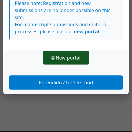
Please note: Registration and new
submissions are no longer possible on this
site.
For manuscript submissions and editorial
Artículos más leídos del mismo autor/a
processes, please use our
new portal
.
Carla Rodríguez Corrales,
Niño atrofiado:
metáfora de la identidad urbana
contemporánea en el el texto "Encierro y
🌐 New portal
divagación en tres espacios y un anexo" de
Maurice Echeverría
,
Káñina: Vol. 32 Núm. 1
(2008): Káñina (Enero-Junio)
Entendido / Understood