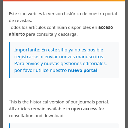
Cómo citar
Este sitio web es la versión histórica de nuestro portal
de revistas.
Rodríguez Corrales, C. (2013). Alexis o el Tratado del inútil
Todos los artículos continúan disponibles en
acceso
combate: crisis de la masculinidad y conformación de las
identidades masculinas.
Káñina
,
37
(2).
abierto
para consulta y descarga.
https://doi.org/10.15517/rk.v37i2.11854
Importante: En este sitio ya no es posible
Más formatos de cita
registrarse ni enviar nuevos manuscritos.
Para envíos y nuevas gestiones editoriales,
por favor utilice nuestro
nuevo portal
.
Descargas
This is the historical version of our journals portal.
All articles remain available in
open access
for
consultation and download.