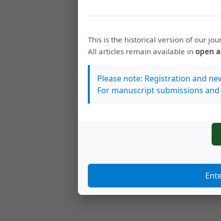
This is the historical version of our jou
All articles remain available in
open a
Please note: Registration and new
For manuscript submissions and 
Ent