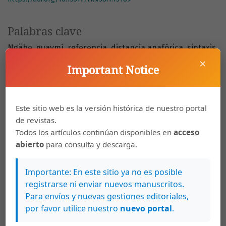
Palabras clave
Ngäbe
guaymí
referencia
distancia anafórica
sintaxis
×
análisis del discurso
Important Notice
Cómo citar
Este sitio web es la versión histórica de nuestro portal
Stensrud Krohn, H. (2014). Análisis cuantitativo del
mantenimiento de la referencia anafórica en ngäbe (guaymí).
de revistas.
Káñina
,
38
(1). https://doi.org/10.15517/rk.v38i1.13189
Todos los artículos continúan disponibles en
acceso
abierto
para consulta y descarga.
Más formatos de cita
Importante: En este sitio ya no es posible
registrarse ni enviar nuevos manuscritos.
Descargas
Para envíos y nuevas gestiones editoriales,
por favor utilice nuestro
nuevo portal
.