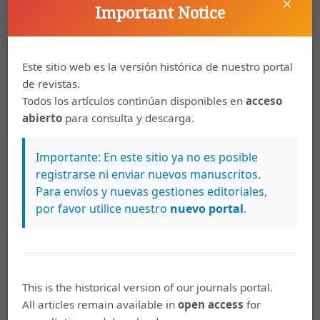
×
Important Notice
Este sitio web es la versión histórica de nuestro portal
de revistas.
Todos los artículos continúan disponibles en
acceso
abierto
para consulta y descarga.
Importante: En este sitio ya no es posible
registrarse ni enviar nuevos manuscritos.
Artículos más leídos del mismo autor/a
Para envíos y nuevas gestiones editoriales,
por favor utilice nuestro
nuevo portal
.
Patricia Guillén Solano,
La enseñanza de la
pronunciación en el aula de español como
segunda lengua: del método tradicional al
enfoque comunicativo
,
Káñina: Vol. 36 Núm. 1
This is the historical version of our journals portal.
(2012): Káñina (Enero-Junio)
All articles remain available in
open access
for