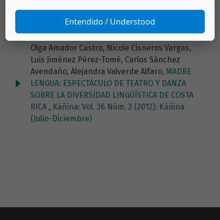
reconocimiento como variedad particular
,
Káñina: Vol. 40 Núm. 1 (2016): Káñina (Enero-
Entendido / Understood
Junio)
Olga Amador Castro, Nicole Cisneros Vargas,
Luis Jiménez Pérez-Tomé, Carlos Sánchez
Avendaño, Alejandra Valverde Alfaro,
MADRE
LENGUA: ESPECTÁCULO DE TEATRO Y DANZA
SOBRE LA DIVERSIDAD LINGÜÍSTICA DE COSTA
RICA
,
Káñina: Vol. 36 Núm. 2 (2012): Káñina
(Julio-Diciembre)