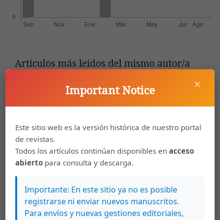
Artículos más leídos del mismo autor/a
×
Carlos Sánchez Avendaño,
Los diccionarios de
Important Notice
las lenguas indígenas de Costa Rica: Del
formato bilingüe alfabético al temático
pictográfico
,
Káñina: Vol. 40 Núm. 3 (2016):
Este sitio web es la versión histórica de nuestro portal
Káñina número extraordinario
de revistas.
Todos los artículos continúan disponibles en
acceso
Carlos Sánchez Avendaño,
Lenguas en peligro
abierto
para consulta y descarga.
en Costa Rica: vitalidad, documentación y
descripción
,
Káñina: Vol. 37 Núm. 1 (2013):
Importante: En este sitio ya no es posible
Káñina (Enero-Junio)
registrarse ni enviar nuevos manuscritos.
Para envíos y nuevas gestiones editoriales,
Carlos Sánchez Avendaño,
"Me estás diciendo