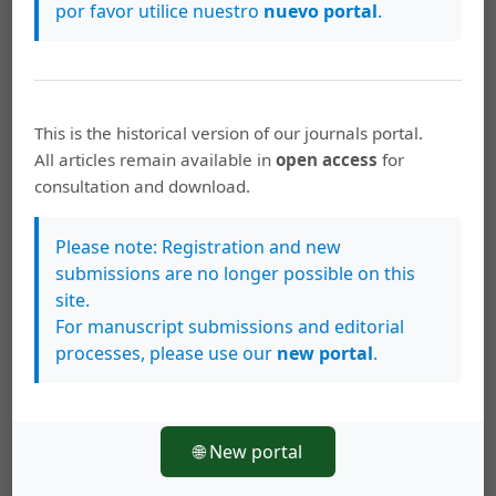
por favor utilice nuestro
nuevo portal
.
cosas que no está dentro del malecu". La
ideología de la autenticidad y la planificación
terminológica de la lengua malecu
,
Káñina: Vol.
38 Núm. 3 (2014): Káñina Vol 38 (Especial) 2014
This is the historical version of our journals portal.
Carlos Sánchez Avendaño,
“INDIO COME-
All articles remain available in
open access
for
IGUANA” DISCRIMINACIÓN, HOSTIGAMIENTO E
consultation and download.
INSULTOS ETNOFÓBICOS DIRIGIDOS A LOS
MALECUS
,
Káñina: Vol. 36 Núm. 2 (2012): Káñina
Please note: Registration and new
(Julio-Diciembre)
submissions are no longer possible on this
Carlos Sánchez Avendaño,
Los malecus contra
site.
Cristóbal Colón: ¿anacronismo o
For manuscript submissions and editorial
retradicionalización?
,
Káñina: Vol. 44 Núm. 1
processes, please use our
new portal
.
(2020): Káñina (Enero-Abril) Publicación
continua
Carlos Sánchez Avendaño,
El español hablado
🌐 New portal
por los Malecus: Caracterización general y