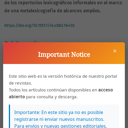
de los repertorios lexicográficos informales en el marco
de una metalexicografía de alcances amplios.
https://doi.org/10.15517/rk.v38i3.16455
Palabras clave
×
Lexicografía
lexicografía costarricense
lexicografía
Important Notice
informal
lexicografía regionalismo
metalexicografía
Este sitio web es la versión histórica de nuestro portal
Cómo citar
de revistas.
Hernández Delgado, M. (2014). La lexicografía informal
Todos los artículos continúan disponibles en
acceso
regionalista: noción y algunos casos del ámbito costarricense
abierto
para consulta y descarga.
actual.
Káñina
,
38
(3), 89–111.
https://doi.org/10.15517/rk.v38i3.16455
Importante: En este sitio ya no es posible
Más formatos de cita
registrarse ni enviar nuevos manuscritos.
Para envíos y nuevas gestiones editoriales,