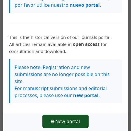
por favor utilice nuestro
nuevo portal
.
Descargas
This is the historical version of our journals portal.
All articles remain available in
open access
for
consultation and download.
Please note: Registration and new
submissions are no longer possible on this
site.
For manuscript submissions and editorial
processes, please use our
new portal
.
Artículos más leídos del mismo autor/a
Mario Hernández Delgado,
USOS Y FUNCIONES
DE (I)DIAY EN COSTA RICA
,
Káñina: Vol. 36 Núm.
🌐 New portal
2 (2012): Káñina (Especial)