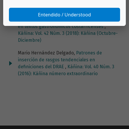
Mario Hernández Delgado, Jorge Antonio Leoni
de León, Édgar Casasola Murillo,
Patrones de
Entendido / Understood
marcación de ingredientes y orden de procesos
en textos gastronómicos costarricenses
,
Káñina: Vol. 42 Núm. 3 (2018): Káñina (Octubre-
Diciembre)
Mario Hernández Delgado,
Patrones de
inserción de rasgos tendenciales en
definiciones del DRAE
,
Káñina: Vol. 40 Núm. 3
(2016): Káñina número extraordinario