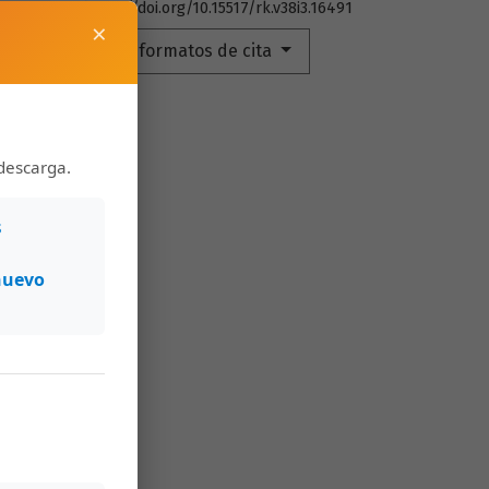
https://doi.org/10.15517/rk.v38i3.16491
×
Más formatos de cita
descarga.
s
nuevo