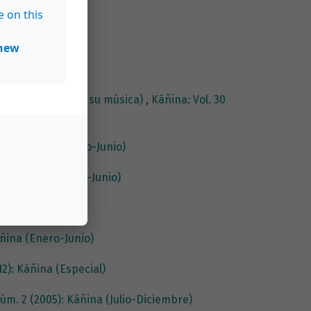
e on this
new
iego y el hebreo en su música)
,
Káñina: Vol. 30
07): Káñina (Enero-Junio)
2): Káñina (Enero-Junio)
a (Enero-Junio)
áñina (Enero-Junio)
12): Káñina (Especial)
Núm. 2 (2005): Káñina (Julio-Diciembre)