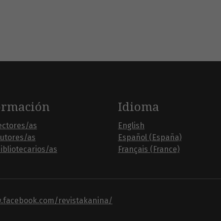
ormación
Idioma
ectores/as
English
autores/as
Español (España)
ibliotecarios/as
Français (France)
w.facebook.com/revistakanina/