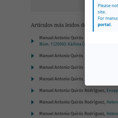
Please no
site.
For manus
portal
.
Artículos más leídos del mismo auto
Manuel Antonio Quirós Rodríguez,
Litera
Núm. 1 (2006): Káñina (Enero-Junio)
Manuel Antonio Quirós Rodríguez,
Don A
Manuel Antonio Quirós Rodríguez,
Latin
Manuel Antonio Quirós Rodríguez,
Homo 
Manuel Antonio Quirós Rodríguez,
Ensay
Manuel Antonio Quirós Rodríguez,
Helen
Manuel Antonio Quirós Rodríguez,
Helen