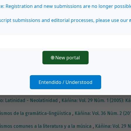
te: Registration and new submissions are no longer possibl
cript submissions and editorial processes, please use our
r/a
tura sacra en la música sacra de W. A. Mozart (el latín, el gr
🌐 New portal
rturo Agüero, filólogo y romanista
,
Káñina: Vol. 31 Núm. 1 (20
ismos y helenismos de la filología
,
Káñina: Vol. 36 Núm. 1 (201
Entendido / Understood
sum... o el Humanismo.
,
Káñina: Vol. 34 Núm. 1 (2010): Káñin
o: Latinidad - Neolatinidad
,
Káñina: Vol. 29 Núm. 1 (2005): K
ismos de la gramática-lingüística
,
Káñina: Vol. 36 Núm. 2 (20
ismos comunes a la literatura y a la música
,
Káñina: Vol. 29 