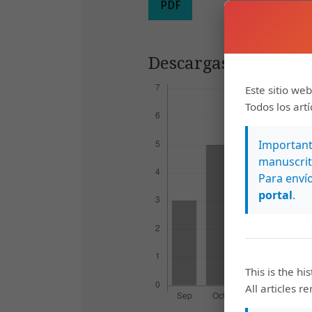
PDF
Descargas
Este sitio web
Todos los art
Importante
manuscrit
Para envío
portal
.
This is the hi
All articles r