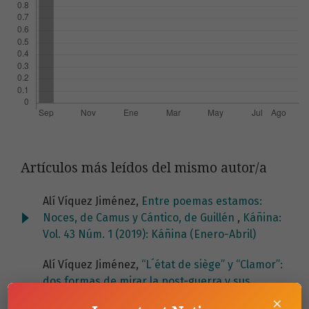
Artículos más leídos del mismo autor/a
Alí Víquez Jiménez,
Entre poemas estamos:
Noces, de Camus y Cántico, de Guillén
,
Káñina:
Vol. 43 Núm. 1 (2019): Káñina (Enero-Abril)
Alí Víquez Jiménez,
“L´état de siège” y “Clamor”:
dos formas de mirar la post-guerra y sus
tiranías
,
Káñina: Vol. 43 Núm. 2 (2019): Káñina
×