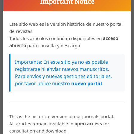
Important Notice
(Mayo-Agosto)
Alí Víquez Jiménez,
Poesía social de Isaac Felipe
Azofeifa: de Trunca unidad a Órbita
,
Káñina:
Este sitio web es la versión histórica de nuestro portal
Vol. 31 Núm. 2 (2007): Káñina (Julio-Diciembre)
de revistas.
Todos los artículos continúan disponibles en
acceso
Alí Víquez Jiménez,
El fatal Kafka y las ventajas
abierto
para consulta y descarga.
de la incomprensión
,
Káñina: Vol. 37 Núm. 2
(2013): Káñina (Julio-Diciembre)
Importante: En este sitio ya no es posible
registrarse ni enviar nuevos manuscritos.
Alí Víquez Jiménez,
Murámonos, Federico:
Para envíos y nuevas gestiones editoriales,
Lectura desde Heráclito
,
Káñina: Vol. 28 Núm. 1
por favor utilice nuestro
nuevo portal
.
(2004): Káñina (Especial)
Alí Víquez Jiménez,
Órbita en la órbita de la
poesía amorosa de Isaac Felipe Azofeifa
,
Káñina: Vol. 31 Núm. 2 (2007): Káñina (Julio-
This is the historical version of our journals portal.
Diciembre)
All articles remain available in
open access
for
consultation and download.
Alí Víquez Jiménez,
Einstein y los tiempos: la