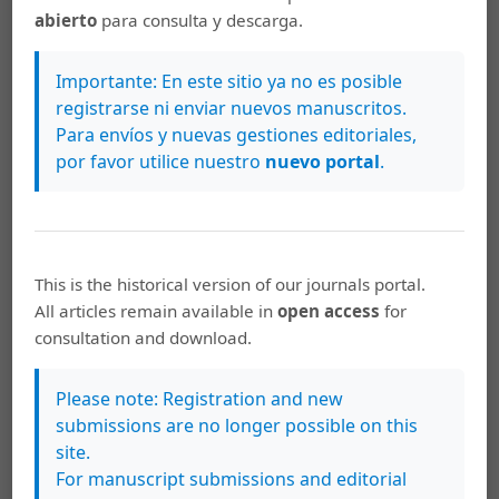
Descargas
abierto
para consulta y descarga.
Importante: En este sitio ya no es posible
registrarse ni enviar nuevos manuscritos.
Para envíos y nuevas gestiones editoriales,
por favor utilice nuestro
nuevo portal
.
This is the historical version of our journals portal.
All articles remain available in
open access
for
Artículos más leídos del mismo autor/a
consultation and download.
Ivonne Robles Mohs,
La Odilea de Francisco
Please note: Registration and new
Chofre: Un texto subversivo
,
Káñina: Vol. 41
submissions are no longer possible on this
Núm. 3 (2017): Káñina: III Coloquio Filología
site.
Clásica
For manuscript submissions and editorial