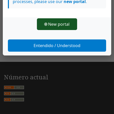
processes, please use our
new portal
.
Ivonne Robles Mohs,
Cocorí: una polifonía
textual
,
Káñina: Vol. 28 Núm. 1 (2004): Káñina
(Especial)
🌐 New portal
Entendido / Understood
Número actual