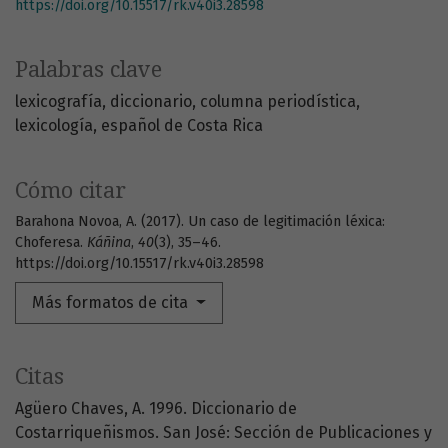
https://doi.org/10.15517/rk.v40i3.28598
Palabras clave
lexicografía
diccionario
columna periodística
lexicología
español de Costa Rica
Cómo citar
Barahona Novoa, A. (2017). Un caso de legitimación léxica:
Choferesa.
Káñina
,
40
(3), 35–46.
https://doi.org/10.15517/rk.v40i3.28598
Más formatos de cita
Citas
Agüero Chaves, A. 1996. Diccionario de
Costarriqueñismos. San José: Sección de Publicaciones y