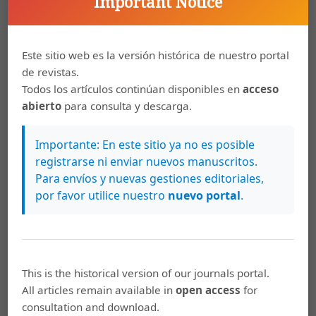
Important Notice
Haensch, G. e. 1982. La lexicografía. De la lingüiística
teórica a la lexicografía práctica. Madrid: Editorial
Gredos, S. A.
Este sitio web es la versión histórica de nuestro portal
Lara, L. F. 1997. Teoría del diccionario monolingüe.
de revistas.
México: El Colegio de Mëxico: Centro de Estudios
Todos los artículos continúan disponibles en
acceso
Lingüísticos y Literarios.
abierto
para consulta y descarga.
López Pan, F. 2011. El articulista-personaje como
Importante: En este sitio ya no es posible
estrategia retórica en las columnas personales o
registrarse ni enviar nuevos manuscritos.
literarias. Anàlisi , 41: 47-68.
Para envíos y nuevas gestiones editoriales,
Parrat Fernández, S. 2008. Géneros periodísticos en
por favor utilice nuestro
nuevo portal
.
prensa. Quito: CIESPAL.
Quesada Pacheco, M. Á. 2007. Nuevo Diccionario de
Costarriqueñismos. Cartago: Editorial Tecnológica de
Costa Rica.
This is the historical version of our journals portal.
All articles remain available in
open access
for
Real Academia Española. 2001. Diccionario de la lengua
consultation and download.