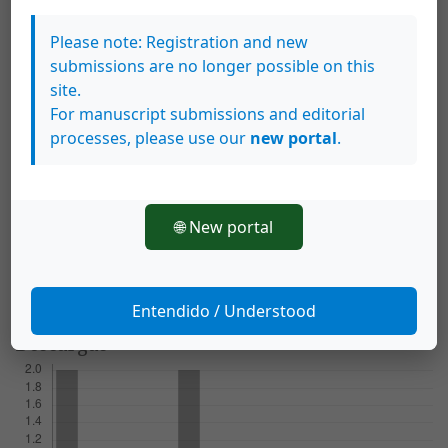
española. Madrid: Espasa- Calpe S. A.
Please note: Registration and new
Real Academia Española. 2005. Diccionario panhispánico
submissions are no longer possible on this
de dudas. Bogotá: Santillana Ediciones Generales, S. L.
site.
Real Academia Española. Recuperado de www. rae.es:
For manuscript submissions and editorial
http://web.frl.es/DA.html
. Consulta el 26 de octubre de
processes, please use our
new portal
.
2014
Vargas Castro, E. (2012). La metafunción textual en los
titulares periodìsticos costarricenses. (Tesis de
🌐 New portal
Maestría en Lingüística). Universidad de Costa Rica, San
José, Costa Rica.
Entendido / Understood
Descargas