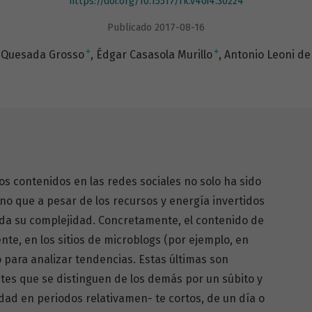
https://doi.org/10.15517/rk.v40i4.30224
Publicado 2017-08-16
+
+
 Quesada Grosso
Édgar Casasola Murillo
Antonio Leoni de
tos contenidos en las redes sociales no solo ha sido
sino que a pesar de los recursos y energía invertidos
da su complejidad. Concretamente, el contenido de
nte, en los sitios de microblogs (por ejemplo, en
 para analizar tendencias. Estas últimas son
s que se distinguen de los demás por un súbito y
ad en periodos relativamen- te cortos, de un día o