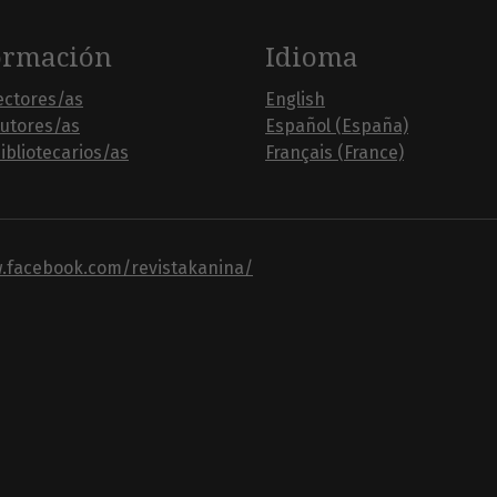
ormación
Idioma
ectores/as
English
autores/as
Español (España)
ibliotecarios/as
Français (France)
w.facebook.com/revistakanina/