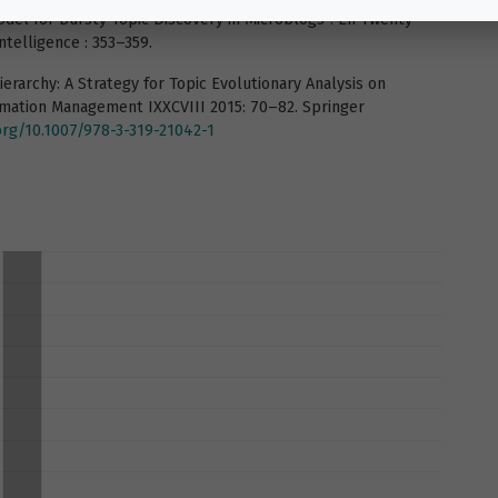
 Model for Bursty Topic Discovery in Microblogs”. En Twenty-
ntelligence : 353–359.
Hierarchy: A Strategy for Topic Evolutionary Analysis on
mation Management IXXCVIII 2015: 70–82. Springer
.org/10.1007/978-3-319-21042-1