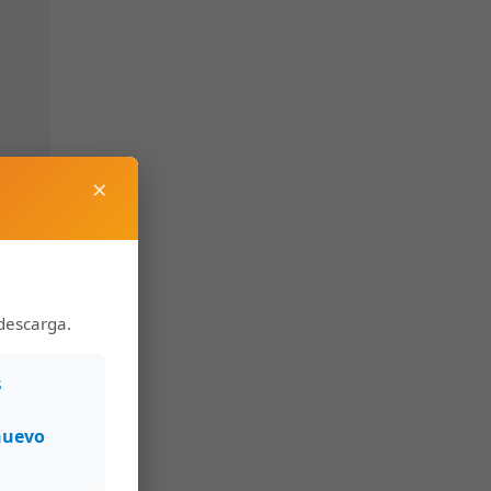
×
descarga.
s
nuevo