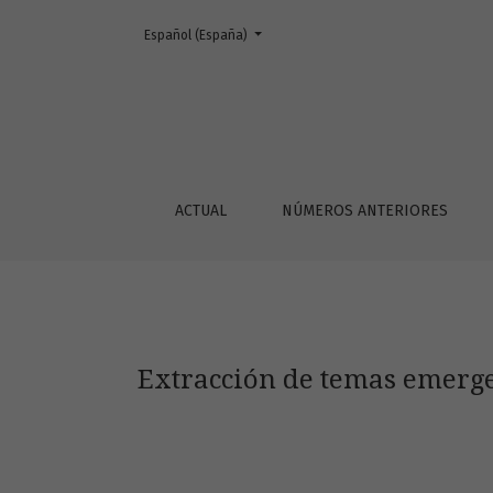
Cambiar el idioma. El actual es:
Español (España)
Extracción de temas emergentes en microblo
ACTUAL
NÚMEROS ANTERIORES
Extracción de temas emerge