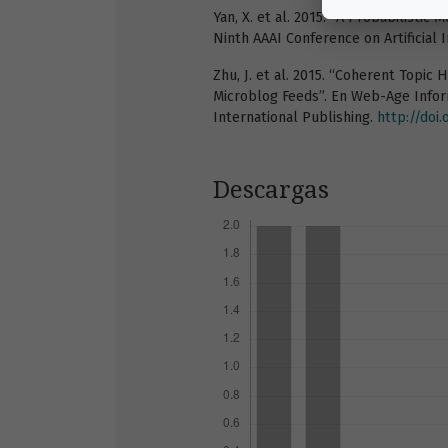
Yan, X. et al. 2015. “A Probabilistic
Ninth AAAI Conference on Artificial I
Zhu, J. et al. 2015. “Coherent Topic 
Microblog Feeds”. En Web-Age Infor
International Publishing.
http://doi
Descargas