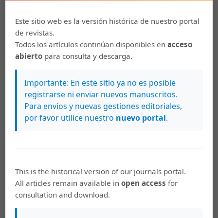
Patrimonio Cultural. San José: Imprenta Nacional.
Este sitio web es la versión histórica de nuestro portal
Álvarez, Y. (Comp.). 2008. Cocina tradicional
de revistas.
costarricense 5: San José. Ministerio de Cultura y
Todos los artículos continúan disponibles en
acceso
Juventud. Centro de Investigación y Conservación del
abierto
para consulta y descarga.
Patrimonio Cultural. San José: Imprenta Nacional.
Aragón, J.R. 2003. La cocina costarricense. San José:
Importante: En este sitio ya no es posible
EUCR.
registrarse ni enviar nuevos manuscritos.
Para envíos y nuevas gestiones editoriales,
Campabadal, I. 2005. Cocina contemporánea de Costa
por favor utilice nuestro
nuevo portal
.
Rica. San José: EUCR.
Casanueva, H. 2007. La cocina tradicional cos-
tarricense: el manejo de los alimentos. San José: EUCR.
This is the historical version of our journals portal.
Cruse, D.A. 1986. Lexical semantics. Cambridge:
All articles remain available in
open access
for
Cambridge University Press.
consultation and download.
Jackendoff, R. 1994. Patterns in the mind: lan- guage
and human nature. New York: BasicBooks.