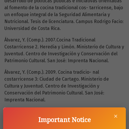
desarrollo de políticas públicas e iniciativas orientadas
al fomento de la cocina tradicional cos- tarricense, bajo
un enfoque integral de la Seguridad Alimentaria y
Nutricional. Tesis de licenciatura. Campus Rodrigo Facio:
Universidad de Costa Rica.
Álvarez, Y. (Comp.). 2007.Cocina Tradicional
Costarricense 2. Heredia y Limón. Ministerio de Cultura y
Juventud. Centro de Investigación y Conservación del
Patrimonio Cultural. San José: Imprenta Nacional.
Álvarez, Y. (Comp.). 2009. Cocina tradicio- nal
costarricense 3: Ciudad de Cartago. Ministerio de
Cultura y Juventud. Centro de Investigación y
Conservación del Patrimonio Cultural. San José:
Imprenta Nacional.
Álvarez, Y. (Comp.). 2007. Cocina tradicio- nal
×
costarricense 4: Alajuela y Heredia. Ministerio de Cultura
Important Notice
y Juventud. Centro de Investigación y Conservación del