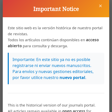
×
Important Notice
Artículos más leídos del mismo autor/a
Jorge Chen Sham,
Repercusiones de la
Este sitio web es la versión histórica de nuestro portal
revolución y cómo contarla en El eco de los
de revistas.
pasos: La secuencia inicial de la novela de
Todos los artículos continúan disponibles en
acceso
Julieta Pinto
,
Káñina: Vol. 40 Núm. 2 (2016):
abierto
para consulta y descarga.
Káñina (Julio-Diciembre)
Jorge Chen Sham,
Texto cultural y poesía
Importante: En este sitio ya no es posible
costarricense: Jorge Debravo y Ana Istarú
,
registrarse ni enviar nuevos manuscritos.
Káñina: Vol. 30 Núm. 2 (2006): Káñina (Julio-
Para envíos y nuevas gestiones editoriales,
Diciembre)
por favor utilice nuestro
nuevo portal
.
Jorge Chen Sham,
Conciencia ecocrítica en la
poesía nicaragüense contemporánea: Alberto
Juárez Vivas y Henry A. Petrie
,
Káñina: Vol. 39
Núm. 1 (2015): Káñina (Enero-Junio)
This is the historical version of our journals portal.
All articles remain available in
open access
for