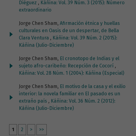
Diéguez
,
Káñina: Vol. 39 Núm. 3 (2015): Número
extraordinario
Jorge Chen Sham,
Afirmación étnica y huellas
culturales en Oasis de un despertar, de Bella
Clara Ventura
,
Káñina: Vol. 39 Núm. 2 (2015):
Káñina (Julio-Diciembre)
Jorge Chen Sham,
El cronotopo de Indias y el
sujeto afro-caribeño: Recepción de Cocorí
,
Káñina: Vol. 28 Núm. 1 (2004): Káñina (Especial)
Jorge Chen Sham,
El motivo de la casa y el exilio
interior: la novela familiar en El pasado es un
extraño país
,
Káñina: Vol. 36 Núm. 2 (2012):
Káñina (Julio-Diciembre)
1
2
>
>>